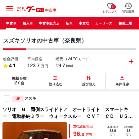
0
お気に入り
閲覧履歴
中古車
輸入車
中古車販売店
新車
車買取
カーリース
整備工場
スズキソリオの中古車（奈良県）
総合評価
平均価格
燃費
（WLTCモード）
4.1
123.7
19.7
万円
km/l
掲載台数
27
台
絞り込む
並び替え
条件保存
スズキ
UP
ソリオ Ｇ 両側スライドドア オートライト スマートキ
ー 電動格納ミラー ウォークスルー ＣＶＴ ＣＤ ＵＳ
Ｂ 盗難防止システム 衝突安全ボディ ＡＢＳ ＥＳＣ エ
支払総額
(税込)
本体価格
諸費用
アコン パワーステアリング パワーウィンドウ
83.9
13
96.
9
万円
万円
万円