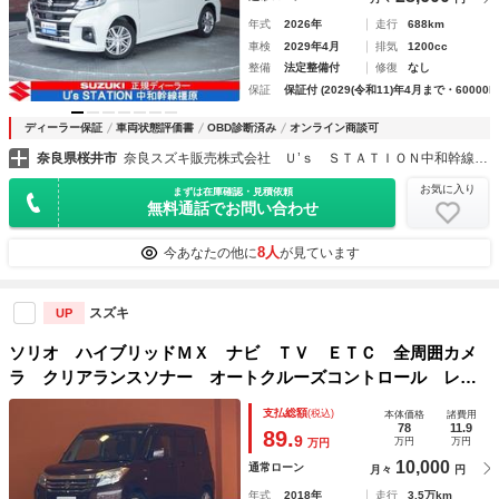
年式
2026年
走行
688km
車検
2029年4月
排気
1200cc
整備
法定整備付
修復
なし
保証
保証付 (2029(令和11)年4月まで・60000k
ディーラー保証
車両状態評価書
OBD診断済み
オンライン商談可
奈良県桜井市
奈良スズキ販売株式会社 Ｕ’ｓ ＳＴＡＴＩＯＮ中和幹線橿原
お気に入り
まずは在庫確認・見積依頼
無料通話でお問い合わせ
8人
今あなたの他に
が見ています
スズキ
UP
ソリオ ハイブリッドＭＸ ナビ ＴＶ ＥＴＣ 全周囲カメ
ラ クリアランスソナー オートクルーズコントロール レー
ンアシスト 衝突被害軽減システム 両側スライド・片側電
支払総額
(税込)
本体価格
諸費用
動 オートマチックハイビーム
78
11.9
89.
9
万円
万円
万円
10,000
通常ローン
月々
円
年式
2018年
走行
3.5万km