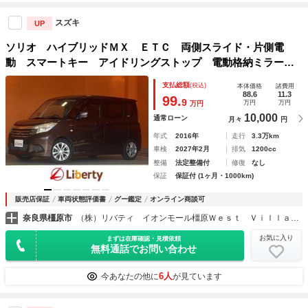
スズキ
UP
ソリオ ハイブリッドＭＸ ＥＴＣ 両側スライド・片側電
動 スマートキー アイドリングストップ 電動格納ミラー
シートヒーター ウォークスルー ＣＶＴ アルミホイール
支払総額
(税込)
本体価格
諸費用
ＣＤ ＵＳＢ
88.6
11.3
99.
9
万円
万円
万円
10,000
通常ローン
月々
円
年式
2016年
走行
3.3万km
車検
2027年2月
排気
1200cc
整備
法定整備付
修復
なし
保証
保証付 (1ヶ月・1000km)
販売店保証
車両状態評価書
グー鑑定
オンライン商談可
奈良県橿原市
（株）リバティ イオンモール橿原Ｗｅｓｔ Ｖｉｌｌａｇｅ店
お気に入り
まずは在庫確認・見積依頼
無料通話でお問い合わせ
6人
今あなたの他に
が見ています