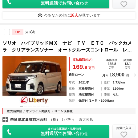
無料通話でお問い合わせ
16人
今あなたの他に
が見ています
スズキ
UP
ソリオ ハイブリッドＭＸ ナビ ＴＶ ＥＴＣ バックカメ
ラ クリアランスソナー オートクルーズコントロール レー
ンアシスト 衝突被害軽減システム 両側スライド・片側電
支払総額
(税込)
本体価格
諸費用
動 オートライト スマートキー
156.8
13.1
169.
9
万円
万円
万円
18,900
通常ローン
月々
円
年式
2021年
走行
2.7万km
車検
車検整備付
排気
1200cc
整備
法定整備付
修復
なし
保証
保証付 (1ヶ月・1000km)
販売店保証
オンライン商談可
ローン仮審査
奈良県北葛城郡河合町
（株）リバティ 西大和店
お気に入り
まずは在庫確認・見積依頼
無料通話でお問い合わせ