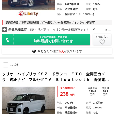
車検
2027年12月
排気
1200cc
整備
法定整備付
修復
なし
保証
保証付 (1ヶ月・1000km)
販売店保証
車両状態評価書
グー鑑定
OBD診断済み
オンライン商談可
奈良県橿原市
（株）リバティ イオンモール橿原Ｗｅｓｔ Ｖｉｌｌａｇｅ店
お気に入り
まずは在庫確認・見積依頼
無料通話でお問い合わせ
6人
今あなたの他に
が見ています
スズキ
ソリオ ハイブリッドＳＺ ドラレコ ＥＴＣ 全周囲カメ
ラ 純正ナビ フルセグＴＶ Ｂｌｕｅｔｏｏｔｈ 両側電動
スライドドア クリアランスソナー オートクルーズコントロ
支払総額
(税込)
本体価格
諸費用
ール 衝突被害軽減システム 純正１５インチＡＷ
219.8
18.2
238
万円
万円
万円
年式
2023年
走行
1.3万km
車検
車検整備付
排気
1200cc
整備
法定整備付
修復
なし