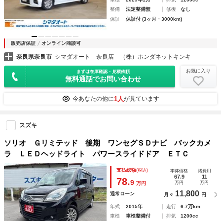
整備
法定整備無
修復
なし
保証
保証付 (3ヶ月・3000km)
販売店保証
オンライン商談可
奈良県奈良市
シマダオート 奈良店 （株）ホンダネットキンキ
お気に入り
まずは在庫確認・見積依頼
無料通話でお問い合わせ
1人
今あなたの他に
が見ています
スズキ
ソリオ Ｇリミテッド 後期 ワンセグＳＤナビ バックカメ
ラ ＬＥＤヘッドライト パワースライドドア ＥＴＣ
支払総額
(税込)
本体価格
諸費用
67.9
11
78.
9
万円
万円
万円
11,800
通常ローン
月々
円
年式
2015年
走行
6.7万km
車検
車検整備付
排気
1200cc