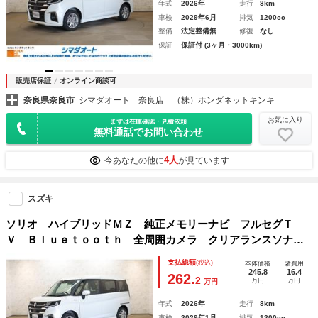
年式
2026年
走行
8km
車検
2029年6月
排気
1200cc
整備
法定整備無
修復
なし
保証
保証付 (3ヶ月・3000km)
販売店保証
オンライン商談可
奈良県奈良市
シマダオート 奈良店 （株）ホンダネットキンキ
お気に入り
まずは在庫確認・見積依頼
無料通話でお問い合わせ
4人
今あなたの他に
が見ています
スズキ
ソリオ ハイブリッドＭＺ 純正メモリーナビ フルセグＴ
Ｖ Ｂｌｕｅｔｏｏｔｈ 全周囲カメラ クリアランスソナ
ー クルーズコントロール レーンアシスト 衝突被害軽減シ
支払総額
(税込)
本体価格
諸費用
ステム 両側電動スライドドア ＬＥＤヘッドランプ
245.8
16.4
262.
2
万円
万円
万円
年式
2026年
走行
8km
車検
2029年1月
排気
1200cc