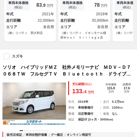
ＳＢ 盗難防止システム 衝突
ル レーンアシスト 衝突被害
ール レーン
車両本体価格
車両本体価格
車両本体価格
83.
78
9
万円
万円
安全ボディ ＡＢＳ ＥＳＣ
軽減システム 両側スライド・
害軽減システ
(税込)
(税込)
(税込)
エアコン パワーステアリン
片側電動 オートマチックハイ
イドドア オ
年式
2021年
年式
2018年
年式
グ パワーウィンドウ
ビーム
Ｄヘッドラン
走行距離
22,000km
走行距離
35,000km
走行距離
エリア
奈良県
エリア
奈良県
エリア
（株）リバティ 西大和店
（株）リバティ イオンモール橿
（株）リバティ
原Ｗｅｓｔ Ｖｉｌｌａｇｅ店
スズキ
ソリオ ハイブリッドＭＺ 社外メモリーナビ ＭＤＶ－Ｄ７
０６８ＴＷ フルセグＴＶ Ｂｌｕｅｔｏｏｔｈ ドライブレ
コーダー ＥＴＣ クリアランスソナー クルーズコントロー
支払総額
(税込)
本体価格
諸費用
ル レーンアシスト 両側電動スライドドア
115.8
17.6
133.
4
万円
万円
万円
年式
2019年
走行
5.2万km
車検
車検整備付
排気
1200cc
整備
法定整備付
修復
なし
保証
保証付 (3ヶ月・3000km)
販売店保証
車両状態評価書
グー鑑定
オンライン商談可