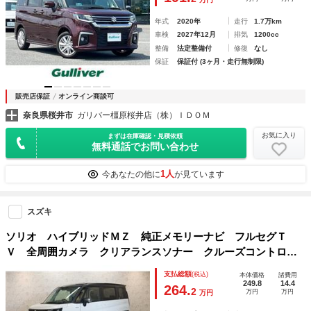
年式
2020年
走行
1.7万km
車検
2027年12月
排気
1200cc
整備
法定整備付
修復
なし
保証
保証付 (3ヶ月・走行無制限)
販売店保証
オンライン商談可
奈良県桜井市
ガリバー橿原桜井店（株）ＩＤＯＭ
お気に入り
まずは在庫確認・見積依頼
無料通話でお問い合わせ
1人
今あなたの他に
が見ています
スズキ
ソリオ ハイブリッドＭＺ 純正メモリーナビ フルセグＴ
Ｖ 全周囲カメラ クリアランスソナー クルーズコントロー
ル レーンアシスト 衝突被害軽減システム 両側電動スライ
支払総額
(税込)
本体価格
諸費用
ドドア ＬＥＤヘッドランプ スマートキー
249.8
14.4
264.
2
万円
万円
万円