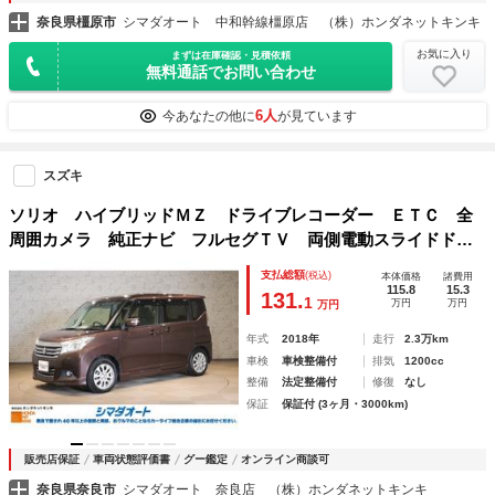
奈良県橿原市
シマダオート 中和幹線橿原店 （株）ホンダネットキンキ
お気に入り
まずは在庫確認・見積依頼
無料通話でお問い合わせ
6人
今あなたの他に
が見ています
スズキ
ソリオ ハイブリッドＭＺ ドライブレコーダー ＥＴＣ 全
周囲カメラ 純正ナビ フルセグＴＶ 両側電動スライドド
ア クリアランスソナー クルーズコントロール 衝突被害軽
支払総額
(税込)
本体価格
諸費用
減システム アルミホイール ＨＩＤヘッドライト
115.8
15.3
131.
1
万円
万円
万円
年式
2018年
走行
2.3万km
車検
車検整備付
排気
1200cc
整備
法定整備付
修復
なし
保証
保証付 (3ヶ月・3000km)
販売店保証
車両状態評価書
グー鑑定
オンライン商談可
奈良県奈良市
シマダオート 奈良店 （株）ホンダネットキンキ