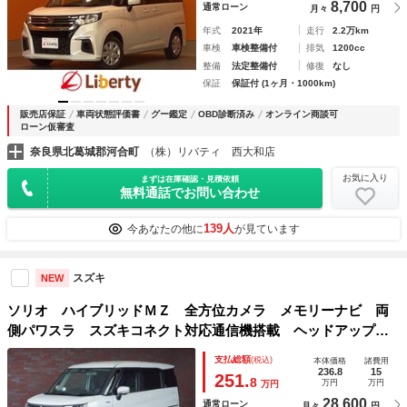
8,700
通常ローン
月々
円
年式
2021年
走行
2.2万km
車検
車検整備付
排気
1200cc
整備
法定整備付
修復
なし
保証
保証付 (1ヶ月・1000km)
販売店保証
車両状態評価書
グー鑑定
OBD診断済み
オンライン商談可
ローン仮審査
奈良県北葛城郡河合町
（株）リバティ 西大和店
お気に入り
まずは在庫確認・見積依頼
無料通話でお問い合わせ
139人
今あなたの他に
が見ています
スズキ
NEW
ソリオ ハイブリッドＭＺ 全方位カメラ メモリーナビ 両
側パワスラ スズキコネクト対応通信機搭載 ヘッドアップデ
ィスプレイ 電動パーキング ＡＣＣ ＥＴＣ Ｂｌｕｅｔｏ
支払総額
(税込)
本体価格
諸費用
ｏｔｈ ドラレコ ＢＳＭ アルパインフリップダウンモニタ
236.8
15
251.
8
万円
万円
万円
ー スリムサーキュレーター
28,600
通常ローン
月々
円