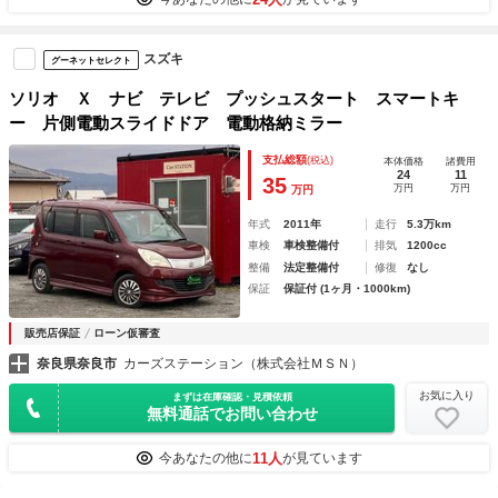
スズキ
グーネットセレクト
ソリオ Ｘ ナビ テレビ プッシュスタート スマートキ
ー 片側電動スライドドア 電動格納ミラー
支払総額
(税込)
本体価格
諸費用
24
11
35
万円
万円
万円
年式
2011年
走行
5.3万km
車検
車検整備付
排気
1200cc
整備
法定整備付
修復
なし
保証
保証付 (1ヶ月・1000km)
販売店保証
ローン仮審査
奈良県奈良市
カーズステーション（株式会社ＭＳＮ）
お気に入り
まずは在庫確認・見積依頼
無料通話でお問い合わせ
11人
今あなたの他に
が見ています