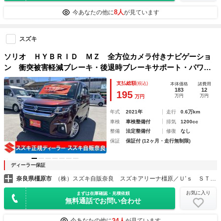
8人
今あなたの他に
が見ています
スズキ
ソリオ ＨＹＢＲＩＤ ＭＺ 全方位カメラ付きナビゲーショ
ン 衝突被害軽減ブレーキ・後退時ブレーキサポート・パワー
スライドドア・ＥＴＣ・前後ドライブレコーダー・クルーズコ
支払総額
(税込)
本体価格
諸費用
ントロール・ステアリングオーディオスイッチ・ＵＳＢ給電・
183
12
195
万円
万円
万円
シートヒーター・ＬＥＤヘッドランプ
年式
2021年
走行
0.6万km
車検
車検整備付
排気
1200cc
整備
法定整備付
修復
なし
保証
保証付 (12ヶ月・走行無制限)
ディーラー保証
奈良県橿原市
（株）スズキ自販奈良 スズキアリーナ橿原／Ｕ’ｓ ＳＴＡＴＩＯＮ橿原
お気に入り
まずは在庫確認・見積依頼
無料通話でお問い合わせ
24人
今あなたの他に
が見ています