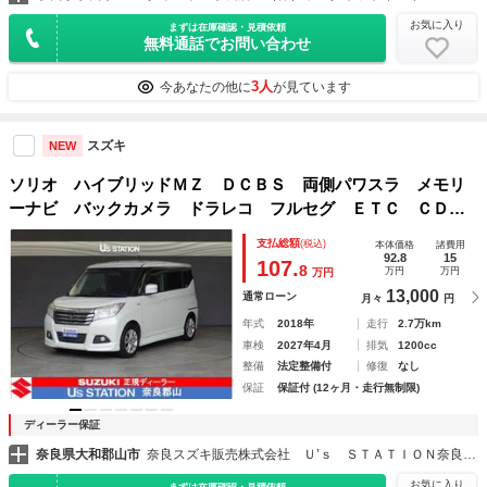
お気に入り
まずは在庫確認・見積依頼
無料通話でお問い合わせ
3人
今あなたの他に
が見ています
スズキ
NEW
ソリオ ハイブリッドＭＺ ＤＣＢＳ 両側パワスラ メモリ
ーナビ バックカメラ ドラレコ フルセグ ＥＴＣ ＣＤ再
生 ＤＶＤ再生 Ｂｌｕｅｔｏｏｔｈ クルコン ディスチャ
支払総額
(税込)
本体価格
諸費用
ージヘッドライト フォグライト スペアタイヤ
92.8
15
107.
8
万円
万円
万円
13,000
通常ローン
月々
円
年式
2018年
走行
2.7万km
車検
2027年4月
排気
1200cc
整備
法定整備付
修復
なし
保証
保証付 (12ヶ月・走行無制限)
ディーラー保証
奈良県大和郡山市
奈良スズキ販売株式会社 Ｕ’ｓ ＳＴＡＴＩＯＮ奈良郡山
お気に入り
まずは在庫確認・見積依頼