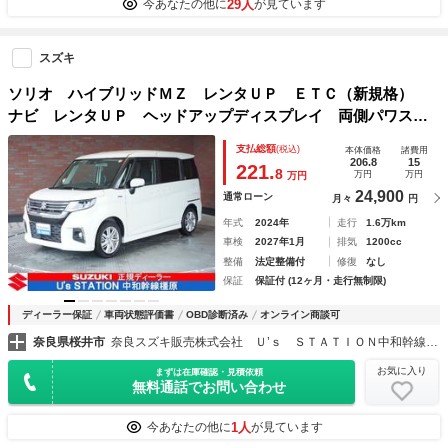
29人
今あなたの他に
が見ています
スズキ
ソリオ ハイブリッドＭＺ レンタＵＰ ＥＴＣ（新規格）
ナビ レンタＵＰ ヘッドアップディスプレイ 両側パワス
ラ メモリーナビ バックカメラ ＥＴＣ（新規格） シート
支払総額
(税込)
本体価格
諸費用
ヒーター 安全機能 レーンキープアシスト
206.8
15
221.
8
万円
万円
万円
24,900
通常ローン
月々
円
年式
2024年
走行
1.6万km
車検
2027年1月
排気
1200cc
整備
法定整備付
修復
なし
保証
保証付 (12ヶ月・走行無制限)
ディーラー保証
車両状態評価書
OBD診断済み
オンライン商談可
奈良県桜井市
奈良スズキ販売株式会社 Ｕ’ｓ ＳＴＡＴＩＯＮ中和幹線橿原
お気に入り
まずは在庫確認・見積依頼
無料通話でお問い合わせ
1人
今あなたの他に
が見ています