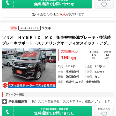
無料通話でお問い合わせ
37人
今あなたの他に
が見ています
スズキ
NEW
グーネットセレクト
ソリオ ＨＹＢＲＩＤ ＭＺ 衝突被害軽減ブレーキ・後退時
ブレーキサポート・ステアリングオーディオスイッチ・アダプ
ティブクルーズコントロール・シートヒーター・両側パワース
支払総額
(税込)
本体価格
諸費用
ライドドア・ドライブレコーダー・ＥＴＣ・ＬＥＤヘッドラン
177
13
190
万円
万円
万円
プ
年式
2021年
走行
2.3万km
車検
車検整備付
排気
1200cc
整備
法定整備付
修復
なし
保証
保証付 (12ヶ月・走行無制限)
ディーラー保証
奈良県橿原市
（株）スズキ自販奈良 スズキアリーナ橿原／Ｕ’ｓ ＳＴＡＴＩＯＮ橿原
お気に入り
まずは在庫確認・見積依頼
無料通話でお問い合わせ