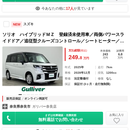
17人
今あなたの他に
が見ています
スズキ
NEW
ソリオ ハイブリッドＭＺ 登録済未使用車／両側パワースラ
イドドア／追従型クルーズコントロール／シートヒーター／ブ
ラインドスポットモニター／電子パーキング／オートホールド
支払総額
(税込)
本体価格
諸費用
／ＬＥＤヘッドライト／ＬＥＤフォグランプ／スペアキー
243
6.8
249.
8
万円
万円
万円
年式
2025年
走行
7km
車検
2028年12月
排気
1200cc
整備
法定整備付
修復
なし
保証
保証付 (3ヶ月・走行無制限)
販売店保証
オンライン商談可
奈良県奈良市
ガリバー奈良店
お気に入り
まずは在庫確認・見積依頼
無料通話でお問い合わせ