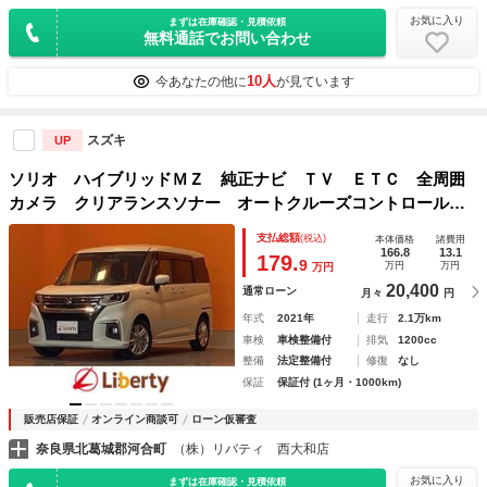
お気に入り
まずは在庫確認・見積依頼
無料通話でお問い合わせ
10人
今あなたの他に
が見ています
スズキ
UP
ソリオ ハイブリッドＭＺ 純正ナビ ＴＶ ＥＴＣ 全周囲
カメラ クリアランスソナー オートクルーズコントロール
レーンアシスト 衝突被害軽減システム 両側電動スライドド
支払総額
(税込)
本体価格
諸費用
ア オートライト ＬＥＤヘッドランプ
166.8
13.1
179.
9
万円
万円
万円
20,400
通常ローン
月々
円
年式
2021年
走行
2.1万km
車検
車検整備付
排気
1200cc
整備
法定整備付
修復
なし
保証
保証付 (1ヶ月・1000km)
販売店保証
オンライン商談可
ローン仮審査
奈良県北葛城郡河合町
（株）リバティ 西大和店
お気に入り
まずは在庫確認・見積依頼