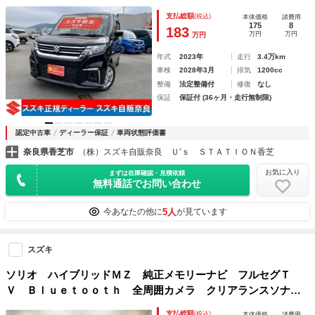
ーステアリング パワーウィンドウ エアコン 電動格納ミラ
支払総額
(税込)
本体価格
諸費用
ー アイドリングストップ ＡＢＳ 横滑り防止装置 オート
175
8
183
万円
万円
万円
ライト 衝突被害軽減システム
年式
2023年
走行
3.4万km
車検
2028年3月
排気
1200cc
整備
法定整備付
修復
なし
保証
保証付 (36ヶ月・走行無制限)
認定中古車
ディーラー保証
車両状態評価書
奈良県香芝市
（株）スズキ自販奈良 Ｕ’ｓ ＳＴＡＴＩＯＮ香芝
お気に入り
まずは在庫確認・見積依頼
無料通話でお問い合わせ
5人
今あなたの他に
が見ています
スズキ
ソリオ ハイブリッドＭＺ 純正メモリーナビ フルセグＴ
Ｖ Ｂｌｕｅｔｏｏｔｈ 全周囲カメラ クリアランスソナ
ー クルーズコントロール レーンアシスト 衝突被害軽減シ
支払総額
(税込)
本体価格
諸費用