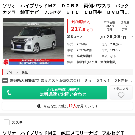
ソリオ ハイブリッドＭＺ ＤＣＢＳ 両側パワスラ バック
カメラ 純正ナビ フルセグ ＥＴＣ ＣＤ再生 ＤＶＤ再
生 Ｂｌｕｅｔｏｏｔｈ 両席シートヒーター ステリモ Ａ
支払総額
(税込)
本体価格
諸費用
ＣＣ ＬＥＤヘッドライト ＬＥＤフォグライト
202.8
15
217.
8
万円
万円
万円
26,300
通常ローン
月々
円
年式
2024年
走行
2.8万km
車検
2027年2月
排気
1200cc
整備
法定整備付
修復
なし
保証
保証付 (12ヶ月・走行無制限)
ディーラー保証
奈良県大和郡山市
奈良スズキ販売株式会社 Ｕ’ｓ ＳＴＡＴＩＯＮ奈良郡山
お気に入り
まずは在庫確認・見積依頼
無料通話でお問い合わせ
12人
今あなたの他に
が見ています
スズキ
ソリオ ハイブリッドＭＺ 純正メモリーナビ フルセグＴ