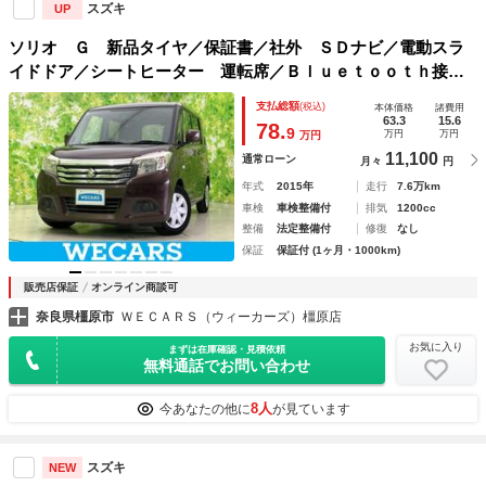
スズキ
UP
ソリオ Ｇ 新品タイヤ／保証書／社外 ＳＤナビ／電動スラ
イドドア／シートヒーター 運転席／Ｂｌｕｅｔｏｏｔｈ接続
／ＥＢＤ付ＡＢＳ／横滑り防止装置／バックモニター／フルセ
支払総額
(税込)
本体価格
諸費用
グＴＶ／エアバッグ 運転席
63.3
15.6
78.
9
万円
万円
万円
11,100
通常ローン
月々
円
年式
2015年
走行
7.6万km
車検
車検整備付
排気
1200cc
整備
法定整備付
修復
なし
保証
保証付 (1ヶ月・1000km)
販売店保証
オンライン商談可
奈良県橿原市
ＷＥＣＡＲＳ（ウィーカーズ）橿原店
お気に入り
まずは在庫確認・見積依頼
無料通話でお問い合わせ
8人
今あなたの他に
が見ています
スズキ
NEW