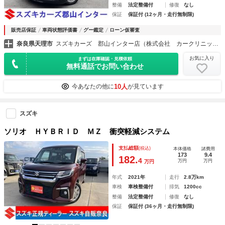
整備
法定整備付
修復
なし
保証
保証付 (12ヶ月・走行無制限)
販売店保証
車両状態評価書
グー鑑定
ローン仮審査
奈良県天理市
スズキカーズ 郡山インター店（株式会社 カークリニック９９）
お気に入り
まずは在庫確認・見積依頼
無料通話でお問い合わせ
10人
今あなたの他に
が見ています
スズキ
ソリオ ＨＹＢＲＩＤ ＭＺ 衝突軽減システム
支払総額
(税込)
本体価格
諸費用
173
9.4
182.
4
万円
万円
万円
年式
2021年
走行
2.8万km
車検
車検整備付
排気
1200cc
整備
法定整備付
修復
なし
保証
保証付 (36ヶ月・走行無制限)