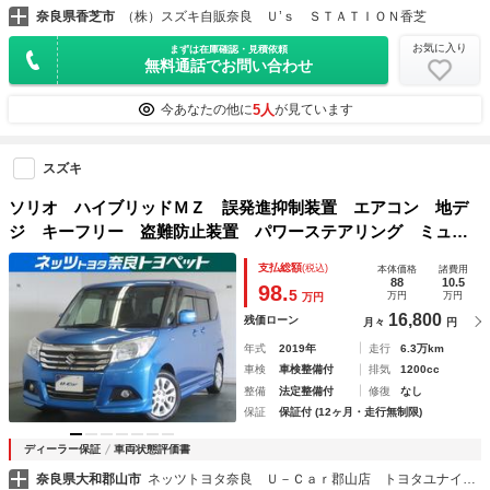
奈良県香芝市
（株）スズキ自販奈良 Ｕ’ｓ ＳＴＡＴＩＯＮ香芝
お気に入り
まずは在庫確認・見積依頼
無料通話でお問い合わせ
5人
今あなたの他に
が見ています
スズキ
ソリオ ハイブリッドＭＺ 誤発進抑制装置 エアコン 地デ
ジ キーフリー 盗難防止装置 パワーステアリング ミュー
ジックプレイヤー接続可 クルコン ＡＢＳ 運転席エアバッ
支払総額
(税込)
本体価格
諸費用
グ ＤＶＤ再生 横滑り防止 アルミホイール ドラレコ
88
10.5
98.
5
万円
万円
万円
16,800
残価ローン
月々
円
年式
2019年
走行
6.3万km
車検
車検整備付
排気
1200cc
整備
法定整備付
修復
なし
保証
保証付 (12ヶ月・走行無制限)
ディーラー保証
車両状態評価書
奈良県大和郡山市
ネッツトヨタ奈良 Ｕ－Ｃａｒ郡山店 トヨタユナイテッド奈良（株）