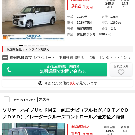
ステム 両側電動スライドドア ＬＥＤヘッドランプ
249.8
14.3
264.
1
万円
万円
万円
年式
2026年
走行
13km
車検
2029年5月
排気
1200cc
整備
法定整備無
修復
なし
保証
保証付 (3ヶ月・3000km)
販売店保証
オンライン商談可
奈良県橿原市
シマダオート 中和幹線橿原店 （株）ホンダネットキンキ
お気に入り
まずは在庫確認・見積依頼
無料通話でお問い合わせ
8人
今あなたの他に
が見ています
スズキ
グーネットセレクト
ソリオ ハイブリッドＭＺ 純正ナビ（フルセグ／ＢＴ／ＣＤ
／ＤＶＤ）／レーダークルーズコントロール／全方位／両側パ
ワスラ／衝突軽減／コーナーセンサー／シートヒーター／ヘッ
支払総額
(税込)
本体価格
諸費用
ドアップディスプレイ／後席サンシェード／純正ＡＷ
184.8
6.4
191.
2
万円
万円
万円