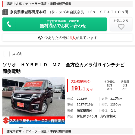
認定中古車
ディーラー保証
車両状態評価書
奈良県磯城郡田原本町
（株）スズキ自販奈良 Ｕ’ｓ ＳＴＡＴＩＯＮ田原本
お気に入り
まずは在庫確認・見積依頼
無料通話でお問い合わせ
4人
今あなたの他に
が見ています
スズキ
ソリオ ＨＹＢＲＩＤ ＭＺ 全方位カメラ付９インチナビ
両側電動
支払総額
(税込)
本体価格
諸費用
183
8.1
191.
1
万円
万円
万円
年式
2022年
走行
3.1万km
車検
2027年10月
排気
1200cc
整備
法定整備付
修復
なし
保証
保証付 (36ヶ月・走行無制限)
認定中古車
ディーラー保証
車両状態評価書