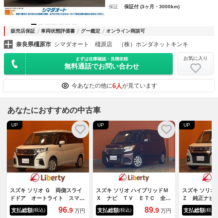
保証
保証付 (3ヶ月・3000km)
販売店保証
車両状態評価書
グー鑑定
オンライン商談可
奈良県橿原市
シマダオート 橿原店 （株）ホンダネットキンキ
お気に入り
まずは在庫確認・見積依頼
無料通話でお問い合わせ
6人
今あなたの他に
が見ています
あなたにおすすめの中古車
UP
UP
UP
スズキ ソリオ Ｇ 両側スライ
スズキ ソリオ ハイブリッドＭ
スズキ ソリオ
ドドア オートライト スマー
Ｘ ナビ ＴＶ ＥＴＣ 全周
Ｚ 純正ナビ
トキー 電動格納ミラー ウォ
囲カメラ クリアランスソナ
全周囲カメラ
96.
89.
9
9
支払総額
支払総額
支払総額
(税込)
(税込)
(税込)
万円
万円
ークスルー ＣＶＴ ＣＤ Ｕ
ー オートクルーズコントロー
ナー オート