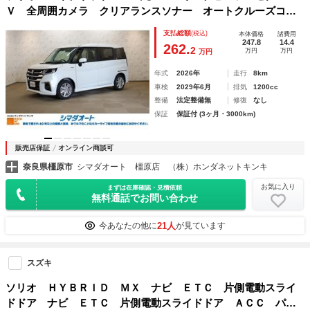
Ｖ 全周囲カメラ クリアランスソナー オートクルーズコン
トロール レーンアシスト 衝突被害軽減システム 両側電動
支払総額
(税込)
本体価格
諸費用
スライドドア オートライト ＬＥＤヘッドランプ
247.8
14.4
262.
2
万円
万円
万円
年式
2026年
走行
8km
車検
2029年6月
排気
1200cc
整備
法定整備無
修復
なし
保証
保証付 (3ヶ月・3000km)
販売店保証
オンライン商談可
奈良県橿原市
シマダオート 橿原店 （株）ホンダネットキンキ
お気に入り
まずは在庫確認・見積依頼
無料通話でお問い合わせ
21人
今あなたの他に
が見ています
スズキ
ソリオ ＨＹＢＲＩＤ ＭＸ ナビ ＥＴＣ 片側電動スライ
ドドア ナビ ＥＴＣ 片側電動スライドドア ＡＣＣ パワ