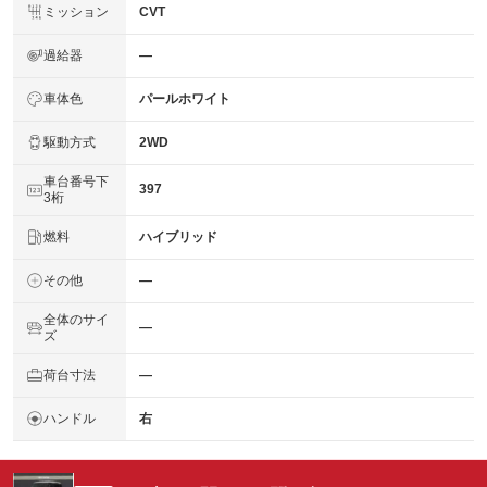
ミッション
CVT
過給器
―
車体色
パールホワイト
駆動方式
2WD
車台番号下
397
3桁
燃料
ハイブリッド
その他
―
全体のサイ
―
ズ
荷台寸法
―
ハンドル
右