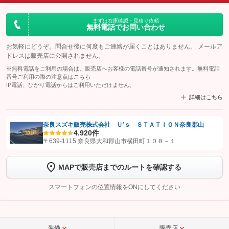
まずは在庫確認・見積り依頼
無料電話でお問い合わせ
お気軽にどうぞ。問合せ後に何度もご連絡が届くことはありません。 メールア
ドレスは販売店に公開されません。
※無料電話をご利用の場合は、販売店へお客様の電話番号が通知されます。無料電話
番号ご利用の際の注意点は
こちら
IP電話、ひかり電話からはご利用いただけません。
詳細はこちら
奈良スズキ販売株式会社 Ｕ’ｓ ＳＴＡＴＩＯＮ奈良郡山
4.9
20件
【STEP1】
認証画面でグーネットを友だち追加してから「許可する」ボタンを押
〒639-1115 奈良県大和郡山市横田町１０８－１
します
MAPで販売店までのルートを確認する
【STEP2】
トーク画面で
ボタンをタップして問い合わせを
完了してください。
スマートフォンの位置情報をONにしてください
こちら
装備
販売店