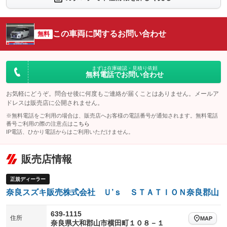
シートエアコン
全周囲カメラ
：装備なし
：装備なし
サイドカメラ
ルーフレール
この車両に関するお問い合わせ
：装備なし
無料
：装備なし
エアサスペンション
ヘッドライトウォッシャー
：装備なし
：装備なし
装備略号／用語解説
まずは在庫確認・見積り依頼
無料電話でお問い合わせ
お気軽にどうぞ。問合せ後に何度もご連絡が届くことはありません。メールア
ドレスは販売店に公開されません。
※無料電話をご利用の場合は、販売店へお客様の電話番号が通知されます。無料電話
番号ご利用の際の注意点は
こちら
IP電話、ひかり電話からはご利用いただけません。
販売店情報
正規ディーラー
奈良スズキ販売株式会社 Ｕ’ｓ ＳＴＡＴＩＯＮ奈良郡山
639-1115
住所
MAP
奈良県大和郡山市横田町１０８－１