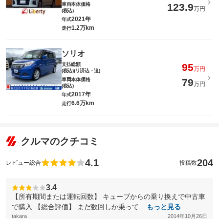
車両本体価格
123.9
万円
(税込)
2021年
年式
1.2万km
走行
ソリオ
支払総額
95
万円
(税込)(リ済込・追)
車両本体価格
79
万円
(税込)
2017年
年式
6.6万km
走行
クルマのクチコミ
4.1
204
レビュー総合
投稿数
3.4
【所有期間または運転回数】 キューブからの乗り換えで中古車
で購入 【総合評価】 まだ数回しか乗って...
もっと見る
takara
2014年10月26日