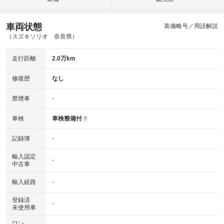
車両状態
装備略号／用語解説
（スズキソリオ 奈良県）
走行距離
2.0万km
修復歴
なし
禁煙車
-
車検
車検整備付
?
記録簿
-
輸入認定
-
中古車
輸入経路
-
登録済
-
未使用車
ワン