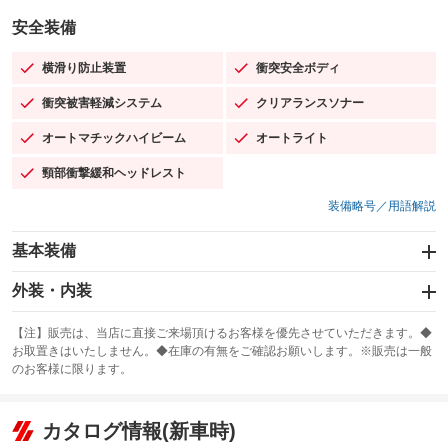
安全装備
横滑り防止装置
衝突安全ボディ
：装備あり
：装備あり
衝突被害軽減システム
クリアランスソナー
：装備あり
：装備あり
オートマチックハイビーム
オートライト
：装備あり
：装備あり
頸部衝撃緩和ヘッドレスト
：装備あり
装備略号／用語解説
基本装備
エアバッグ：運転席/助手席/サイド
外装・内装
：装備あり
スライドドア：両面電動
カーナビ：メモリーナビ他
：装備あり
：装備あり
【注】販売は、当店に直接ご来場頂けるお客様を優先させていただきます。◆
お取置きはいたしません。◆在庫の有無をご確認お願いします。※販売は一般
サンルーフ
ABS
TV：フルセグ
：装備なし
：装備あり
：装備あり
のお客様に限ります。
エアコン
Wエアコン
オーディオ：CDまたはCDチェンジャー
：装備あり
：装備なし
：装備あり
リフトアップ
パワーステアリング
カタログ情報(新車時)
ビジュアル：-／DVD再生
：装備なし
：装備あり
：装備あり