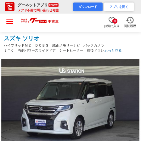
グーネットアプリ
RENEW
ダウンロード
アプリを開く
メアド不要で問い合わせ可能
0
お気に入り
閲覧履歴
スズキ ソリオ
ハイブリッドＭＺ ＤＣＢＳ 純正メモリーナビ バックカメラ
ＥＴＣ 両側パワースライドドア シートヒーター 前後ドラレ
もっと見る
コ フルセグ ＣＤ ＤＶＤ再生（奈良県）