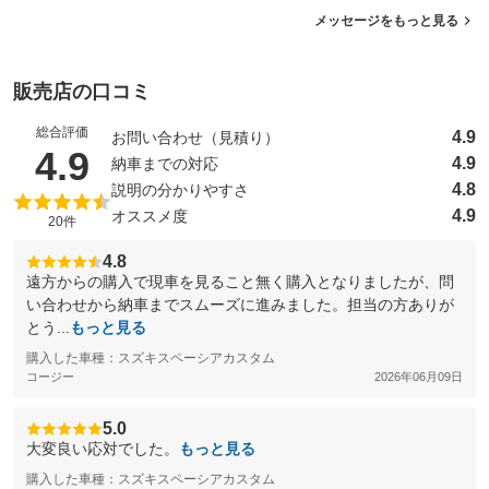
メッセージをもっと見る
販売店の口コミ
総合評価
4.9
お問い合わせ（見積り）
（5点満点中）
4.9
4.9
納車までの対応
4.8
説明の分かりやすさ
4.9
オススメ度
20件
4.8
遠方からの購入で現車を見ること無く購入となりましたが、問
い合わせから納車までスムーズに進みました。担当の方ありが
とう...
もっと見る
購入した車種：スズキスペーシアカスタム
コージー
2026年06月09日
5.0
大変良い応対でした。
もっと見る
購入した車種：スズキスペーシアカスタム