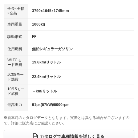
ダウンヒルアシストコントロール
アルミホイール：15インチ
：装備なし
：装備あり
全長×全幅
3790x1645x1745mm
×全高
パワーウィンドウ
盗難防止システム
革シート
ハーフレザーシート
：装備あり
：装備あり
：装備なし
：装備なし
車両重量
1000kg
アイドリングストップ
ドライブレコーダー
キーレス
LEDヘッドランプ
：装備あり
：装備あり
：装備あり
：装備あり
USB入力端子
Bluetooth接続
駆動形式
FF
HID(キセノンライト)
ポータブルナビ
：装備なし
：装備あり
：装備なし
：装備なし
100V電源
クリーンディーゼル
バックカメラ
ETC
使用燃料
無鉛レギュラーガソリン
：装備なし
：装備なし
：装備あり
：装備あり
センターデフロック
エアロ
スマートキー
：装備なし
WLTCモ
：装備なし
：装備あり
19.6km/リットル
ード燃費
レンタカーアップ
展示・試乗車
ローダウン
ランフラットタイヤ
：装備なし
：装備なし
：装備なし
：装備なし
JC08モー
22.4km/リットル
ド燃費
電動格納ミラー
パワーシート
3列シート
：装備あり
：装備なし
：装備なし
10/15モー
装備略号／用語解説
－km/リットル
ベンチシート
フルフラットシート
ド燃費
：装備なし
：装備あり
チップアップシート
オットマン
：装備なし
：装備なし
最高出力
91ps(67kW)/6000rpm
電動格納サードシート
シートヒーター
：装備なし
：装備あり
※新車時のカタログデータとなります。実際とは異なる場合がございますの
で、詳細は販売店にご確認ください。
ウォークスルー
後席モニター
：装備あり
：装備なし
電動リアゲート
フロントカメラ
カタログで車種情報を詳しく見る
：装備なし
：装備なし