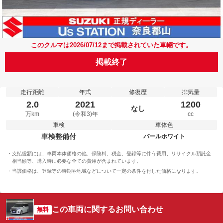
このクルマは2026/07/12まで掲載されていた車輛です。
掲載終了
走行距離
年式
修復歴
排気量
2.0
2021
1200
なし
万km
(令和3)年
cc
車検
車体色
車検整備付
パールホワイト
支払総額には、車両本体価格の他、保険料、税金、登録等に伴う費用、リサイクル預託金
相当額等、購入時に必要な全ての費用が含まれています。
当該価格は、登録等の時期や地域などについて一定の条件を付した価格になります。
この車両に関するお問い合わせ
無料