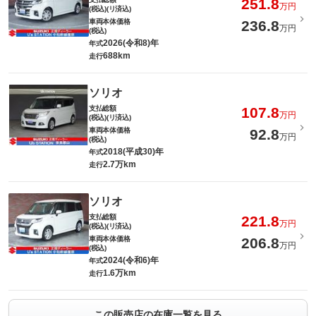
251.8
万円
(税込)(リ済込)
車両本体価格
236.8
万円
(税込)
2026(令和8)年
年式
688km
走行
ソリオ
支払総額
107.8
万円
(税込)(リ済込)
車両本体価格
92.8
万円
(税込)
2018(平成30)年
年式
2.7万km
走行
ソリオ
支払総額
221.8
万円
(税込)(リ済込)
車両本体価格
206.8
万円
(税込)
2024(令和6)年
年式
1.6万km
走行
この販売店の在庫一覧を見る