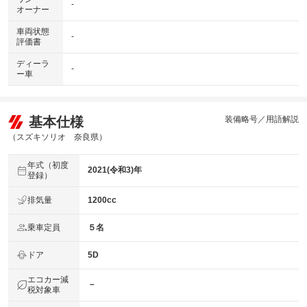
-
オーナー
車両状態
-
評価書
ディーラ
-
ー車
基本仕様
装備略号／用語解説
（スズキソリオ 奈良県）
年式（初度
2021(令和3)年
登録）
排気量
1200cc
乗車定員
５名
ドア
5D
エコカー減
－
税対象車