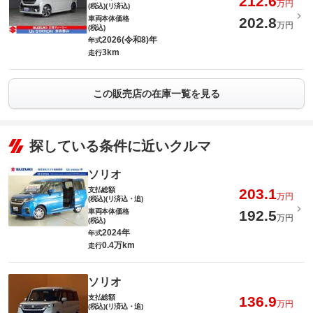
212.6
万円
(税込)(リ済込)
車両本体価格
202.8
万円
(税込)
2026(令和8)年
年式
3km
走行
この販売店の在庫一覧を見る
探している条件に近いクルマ
ソリオ
支払総額
203.1
万円
(税込)(リ済込・追)
車両本体価格
192.5
万円
(税込)
2024年
年式
0.4万km
走行
ソリオ
支払総額
136.9
万円
(税込)(リ済込・追)