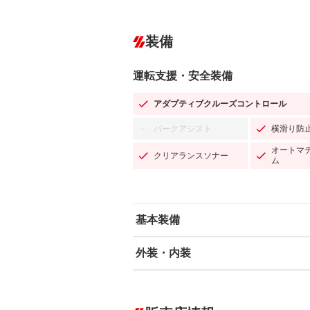
装備
運転支援・安全装備
アダプティブクルーズコントロール
パークアシスト
横滑り防
－
オートマ
クリアランスソナー
ム
基本装備
外装・内装
エアバッグ：運転席/助手席/サイド
ABS
エアコン
カーナビ：メモリーナビ他
ダウンヒルアシストコントロール
－