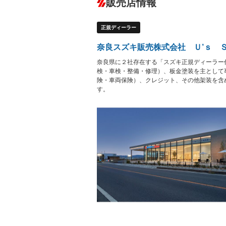
販売店情報
オーディオ：CDまたはCDチェンジャー
盗難防止システム
アイドリ
ヘッドライトウォッシャ
革シート
－
－
正規ディーラー
ー
Bluetooth接続
100V電源
－
LEDヘッドランプ
HID(キ
－
奈良スズキ販売株式会社 Ｕ’ｓ 
レンタカーアップ
展示・試
－
－
奈良県に２社存在する「スズキ正規ディーラー
ETC
エアロ
－
検・車検・整備・修理）、板金塗装を主として
険・車両保険）、クレジット、その他架装を含
ランフラットタイヤ
パワーシ
－
－
す。
フルフラットシート
チップア
－
シートヒーター
ウォーク
フロントカメラ
シートエ
－
－
ルーフレール
エアサス
－
－