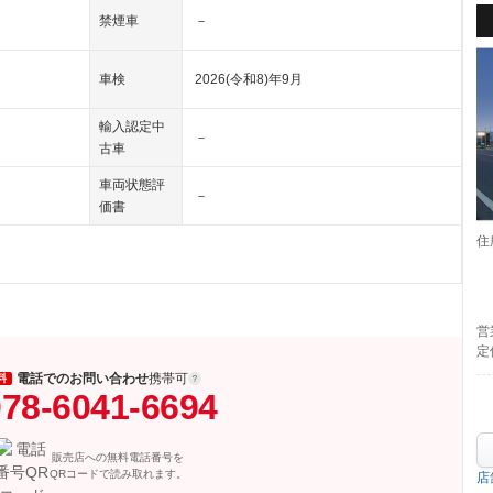
禁煙車
－
車検
2026(令和8)年9月
輸入認定中
－
古車
車両状態評
－
価書
住
営
定
電話でのお問い合わせ
携帯可
料
78-6041-6694
販売店への無料電話番号を
QRコードで読み取れます。
店