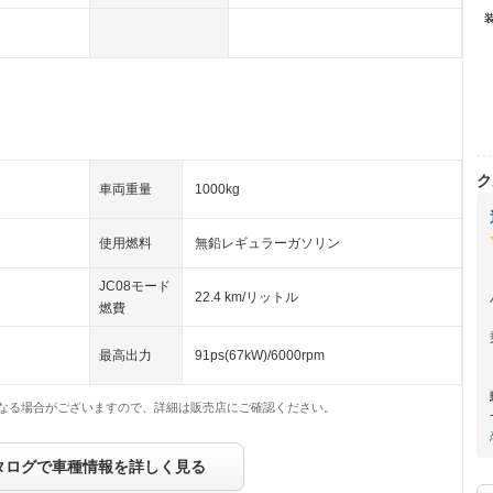
ク
車両重量
1000kg
使用燃料
無鉛レギュラーガソリン
JC08モード
22.4 km/リットル
燃費
最高出力
91ps(67kW)/6000rpm
なる場合がございますので、詳細は販売店にご確認ください。
タログで車種情報を詳しく見る