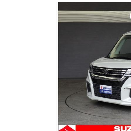
マガジン
車カタログ
自動車ローン
保険
レビュー
価格相場
教習所
用語集