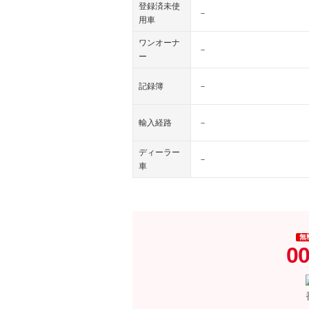
登録済未使
－
用車
ワンオーナ
－
ー
記録簿
－
輸入経路
－
ディーラー
－
車
無
00