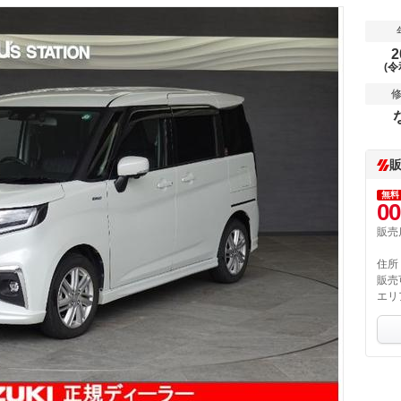
2
(令
無料
00
販売
住所
販売
エリ