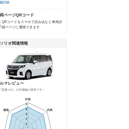
舗詳細
両ページQRコード
QRコードをスマホで読み込むと車両詳
細ページに遷移できます
ソリオ関連情報
ルマレビュー
「普通=3.0」が評価軸の基準です）
外装
外装
5
5
4
4
価格
価格
内装
内装
3
3
2
2
1
1