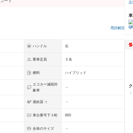
店
車
用語解説
ハンドル
右
乗車定員
５名
燃料
ハイブリッド
エコカー減税対
ク
－
象車
（
過給器
－
車台番号下３桁
885
全体のサイズ
－