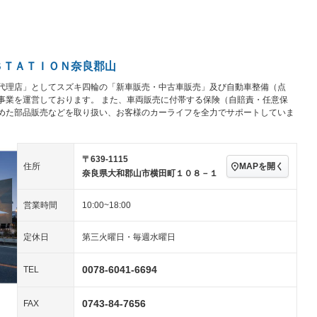
ビジュアル：-／DVD再
アルミホイール：15イ
生
ンチ
ングストップ
ドライブレコーダー
USB入力端子
－
ハーフレザーシート
キーレス
－
クリーンディーゼル
センターデフロック
－
－
セノンライト)
ポータブルナビ
バックカメラ
－
－
ＳＴＡＴＩＯＮ奈良郡山
乗車
電動格納ミラー
代理店」としてスズキ四輪の「新車販売・中古車販売」及び自動車整備（点
スマートキー
ローダウン
－
事業を運営しております。 また、車両販売に付帯する保険（自賠責・任意保
装備略号／用語解説
めた部品販売などを取り扱い、お客様のカーライフを全力でサポートしていま
ート
3列シート
ベンチシート
－
－
ップシート
オットマン
電動格納サードシート
－
－
〒639-1115
スルー
後席モニター
電動リアゲート
－
－
MAPを開く
住所
奈良県大和郡山市横田町１０８－１
アコン
全周囲カメラ
サイドカメラ
－
－
営業時間
10:00~18:00
ペンション
定休日
第三火曜日・毎週水曜日
装備略号／用語解説
0078-6041-6694
TEL
0743-84-7656
FAX