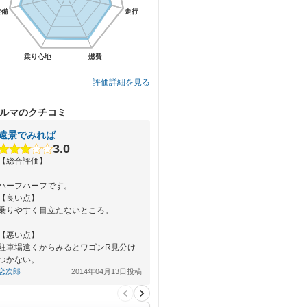
装備
装備
走行
走行
乗り心地
乗り心地
燃費
燃費
評価詳細を見る
ルマのクチコミ
遠景でみれば
3.0
【総合評価】
ハーフハーフです。
【良い点】
乗りやすく目立たないところ。
【悪い点】
駐車場遠くからみるとワゴンR見分け
つかない。
恋次郎
2014年04月13日投稿