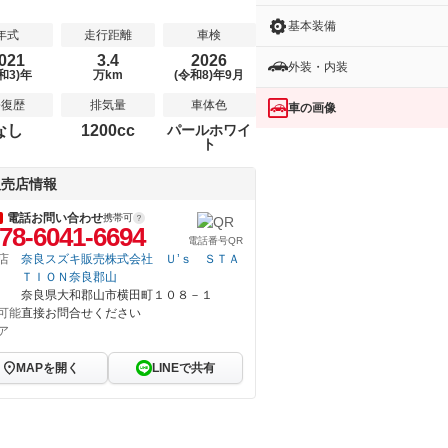
基本装備
年式
走行距離
車検
021
3.4
2026
外装・内装
和3)年
万km
(令和8)年9月
修復歴
排気量
車体色
車の画像
なし
1200cc
パールホワイ
ト
販売店情報
電話お問い合わせ
携帯可
78-6041-6694
電話番号QR
店
奈良スズキ販売株式会社 Ｕ’ｓ ＳＴＡ
ＴＩＯＮ奈良郡山
奈良県大和郡山市横田町１０８－１
可能
直接お問合せください
ア
MAPを開く
LINEで共有