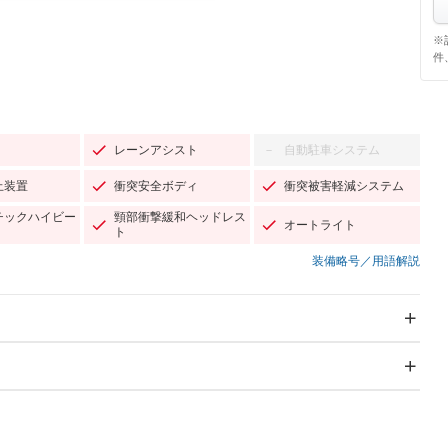
※
件
レーンアシスト
自動駐車システム
－
止装置
衝突安全ボディ
衝突被害軽減システム
チックハイビー
頸部衝撃緩和ヘッドレス
オートライト
ト
装備略号／用語解説
スライドドア：両面電動
サンルーフ
－
Wエアコン
リフトアップ
－
TV：フルセグ
パワーステアリング
パワーウィンドウ