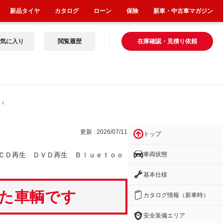
新品タイヤ
カタログ
ローン
保険
新車・中古車マガジン
気に入り
閲覧履歴
在庫確認・見積り依頼
Ｂｌ
更新 : 2026/07/11
トップ
車両状態
ＣＤ再生 ＤＶＤ再生 Ｂｌｕｅｔｏｏ
基本仕様
いた車輌です
カタログ情報（新車時）
安全装備エリア