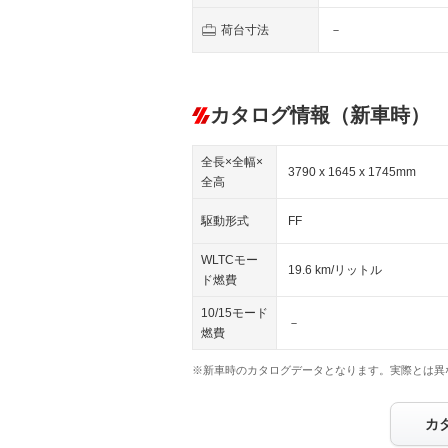
荷台寸法
－
カタログ情報（新車時）
全長×全幅×
3790 x 1645 x 1745mm
全高
駆動形式
FF
WLTCモー
19.6 km/リットル
ド燃費
10/15モード
－
燃費
※新車時のカタログデータとなります。実際とは異
カ