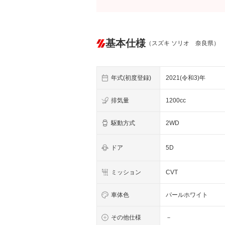
基本仕様
（スズキ ソリオ 奈良県）
年式(初度登録)
2021(令和3)年
排気量
1200cc
駆動方式
2WD
ドア
5D
ミッション
CVT
車体色
パールホワイト
その他仕様
－