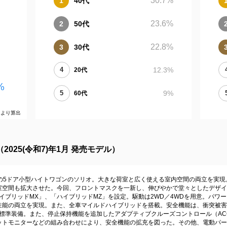
30.7
%
40代
23.6
%
50代
22.8
%
30代
12.3
%
20代
%
9
%
60代
タより算出
025(令和7)年1月 発売モデル）
りの5ドア小型ハイトワゴンのソリオ。大きな荷室と広く使える室内空間の両立を実
空間も拡大させた。今回、フロントマスクを一新し、伸びやかで堂々としたデザインと
イブリッドMX」、「ハイブリッドMZ」を設定。駆動は2WD／4WDを用意。パワー
行性能の両立を実現。また、全車マイルドハイブリッドを搭載。安全機能は、衝突被
を標準装備。また、停止保持機能を追加したアダプティブクルーズコントロール（A
ットモニターなどの組み合わせにより、安全機能の拡充を図った。その他、電動パー