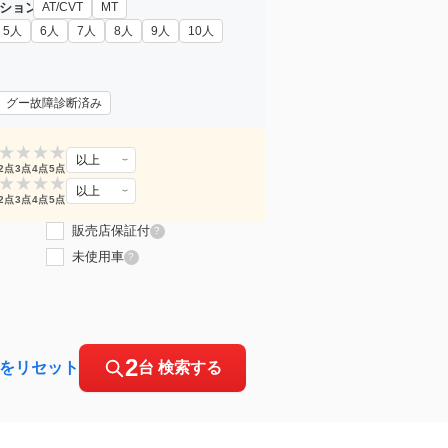
ション
AT/CVT
MT
5人
6人
7人
8人
9人
10人
グー故障診断済み
★
★
★
★
以上
2点
3点
4点
5点
★
★
★
★
以上
2点
3点
4点
5点
販売店保証付
?
未使用車
?
2
をリセット
台 検索する