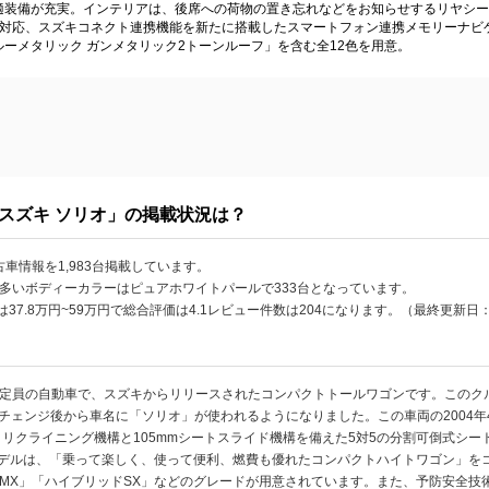
適装備が充実。インテリアは、後席への荷物の置き忘れなどをお知らせするリヤシー
力対応、スズキコネクト連携機能を新たに搭載したスマートフォン連携メモリーナビ
ーメタリック ガンメタリック2トーンルーフ」を含む全12色を用意。
スズキ ソリオ」の掲載状況は？
車情報を1,983台掲載しています。
載の多いボディーカラーはピュアホワイトパールで333台となっています。
37.8万円~59万円で総合評価は4.1レビュー件数は204になります。（最終更新日：2
人定員の自動車で、スズキからリリースされたコンパクトトールワゴンです。このク
デルチェンジ後から車名に「ソリオ」が使われるようになりました。この車両の2004
リクライニング機構と105mmシートスライド機構を備えた5対5の分割可倒式シート
デルは、「乗って楽しく、使って便利、燃費も優れたコンパクトハイトワゴン」をコン
MX」「ハイブリッドSX」などのグレードが用意されています。また、予防安全技術