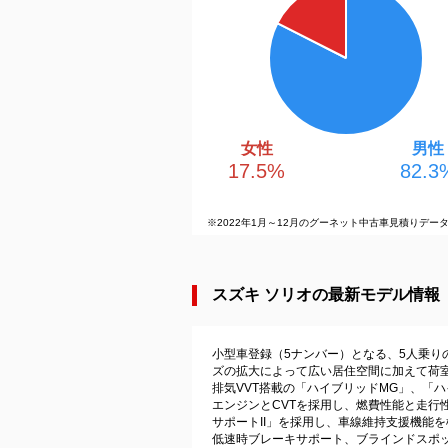
女性
男性
17.5
%
82.3
※2022年1月～12月のグーネット中古車見積りデー
スズキ ソリオの最新モデル情報（2
小型車登録（5ナンバー）となる、5人乗
ズの拡大によって広い居住空間に加えて荷室
排気VVT搭載の「ハイブリッドMG」、「ハ
エンジンとCVTを採用し、燃費性能と走
サポートII」を採用し、車線維持支援機能
低速時ブレーキサポート、ブラインドスポ