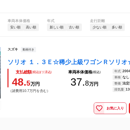
車両本体価格
年式
走行距離
安い順
高い順
新しい順
古い順
少ない順
多い順
スズキ
動画付き
200
年式
支払総額
車両本体価格
(税込)(リ済込)
(税込)
なし
車検
48.
37.
5
8
法定
万円
万円
整備
13
排気量
（諸費用10.7万円を含む）
お気に入り