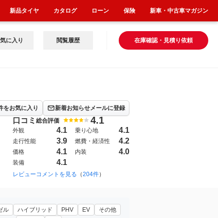
新品タイヤ
カタログ
ローン
保険
新車・中古車マガジン
気に入り
閲覧履歴
在庫確認・見積り依頼
件をお気に入り
新着お知らせメールに登録
4.1
口コミ
総合評価
4.1
4.1
外観
乗り心地
3.9
4.2
走行性能
燃費・経済性
4.1
4.0
価格
内装
4.1
装備
2004年4月~2011年1月（2）
レビューコメントを見る
（
204件
）
2020年12月~（914）
ゼル
ハイブリッド
PHV
EV
その他