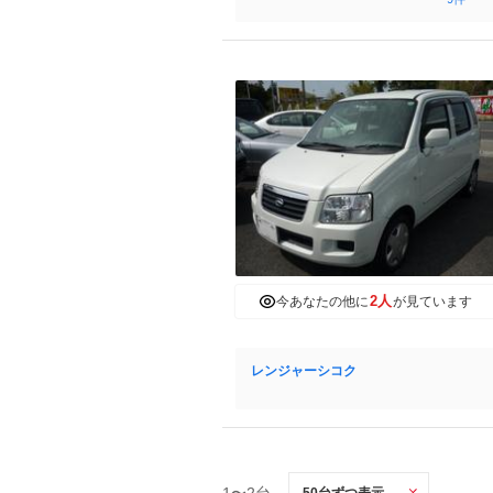
2人
今あなたの他に
が見ています
レンジャーシコク
1〜2台