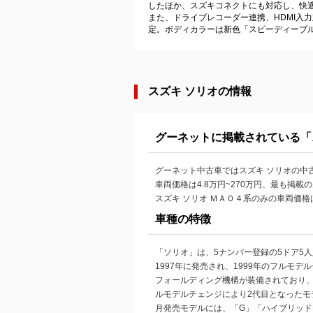
したほか、スズキコネクトにも対応し、快
また、ドライブレコーダー連携、HDMI入
定。ボディカラーは新色「スピーディーブル
スズキ ソリオの情報
グーネットに掲載されている「
グーネット中古車ではスズキ ソリオの中古
車両価格は4.8万円~270万円、最も掲
スズキ ソリオ ＭＡ０４系のみの車両価格は
車種の特徴
「ソリオ」は、5ナンバー登録の5ドア5
1997年に発売され、1999年のフルモ
フォールディング機構が装備されており、
ルモデルチェンジにより2代目となったモ
月発売モデルには、「G」「ハイブリッド