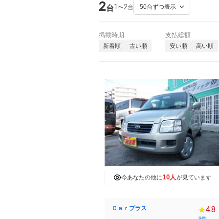
2
1
2
〜
台
台
掲載時期
支払総額
新着順
古い順
安い順
高い順
10人
今あなたの他に
が見ています
Ｃａｒプラス
4.8
9件