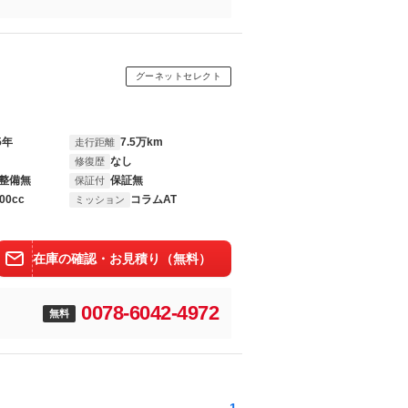
グーネットセレクト
5年
7.5万km
走行距離
なし
修復歴
整備無
保証無
保証付
00cc
コラムAT
ミッション
在庫の確認・お見積り（無料）
0078-6042-4972
無料
1