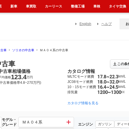
店
新車
車買取
カーリース
整備工場
車検
タイヤ交換
English
ヘルプ
お
中古車
ソリオの中古車
ＭＡ０４系の中古車
中古車
この条
中古車相場価格
カタログ情報
123.4
17.8~22.3
km/L
WLTCモード燃費
平均価格
万円
18.0~32.0
km/L
JC08モード燃費
(中古車価格帯4.8~270万円)
16.4~24.5
km/L
10・15モード燃費
1200~1300
cc
排気量
2015年8月~2020年12月（499）
2011年1月~2015年8月（467）
カタログ情報を見る
モデル・
ＭＡ０４系
エンジン
ガソリン
ディー
グレード