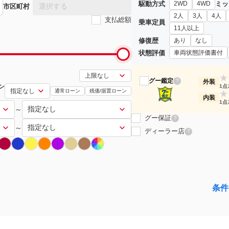
駆動方式
ミッ
2WD
4WD
選択する
市区町村
2人
3人
4人
支払総額
乗車定員
11人以上
修復歴
あり
なし
状態評価
車両状態評価書付
★
グー鑑定
?
外装
ン
1点
通常ローン
残価/据置ローン
★
内装
1点
～
グー保証
?
～
ディーラー店
?
条件