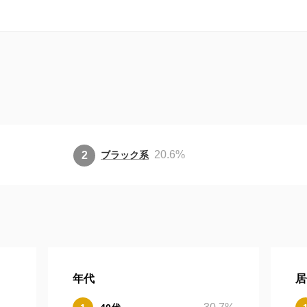
20.6
%
ブラック系
年代
居