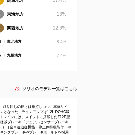
37.4
%
関東地方
13
%
東海地方
12.6
%
関西地方
8.4
%
東北地方
7.4
%
九州地方
ソリオのモデル一覧はこちら
現。取り回しの良さは維持しつつ、車体サイ
なった。ラインアップは1.2L DOHC吸
トレインには、スイフトに搭載したZ12E型
害軽減ブレーキ「デュアルセンサーブレーキ
CC）［全車速追従機能・停止保持機能付］や
キングブレーキやブレーキホールドを採用