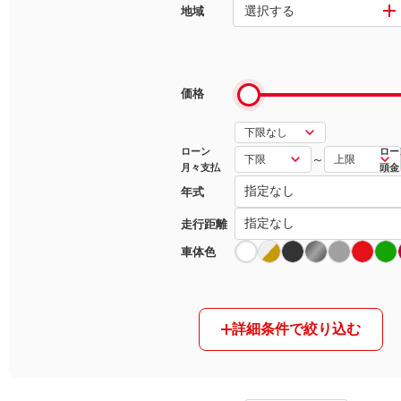
選択する
地域
マガジン
車カタログ
価格
自動車ローン
ローン
ロー
～
月々支払
頭金
保険
年式
レビュー
走行距離
車体色
価格相場
教習所
詳細条件で絞り込む
用語集