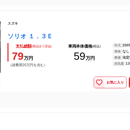
スズキ
ソリオ １．３Ｅ
200
年式
支払総額
車両本体価格
(税込)(リ済込)
(税込)
なし
車検
79
59
法定
万円
万円
整備
13
排気量
（諸費用20万円を含む）
お気に入り