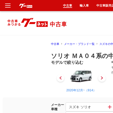
中古車
輸入車
中古車販売
新車
中古車
中古車
メーカー・ブランド一覧
スズキの
輸入車
ソリオ ＭＡ０４系の
クルマ買取
モデルで絞り込む
カーリース
タイヤ交換
2004年4月~2011年1月（2）
2020年12月~（914）
整備工場
メーカー
スズキ ソリオ
車種
車検