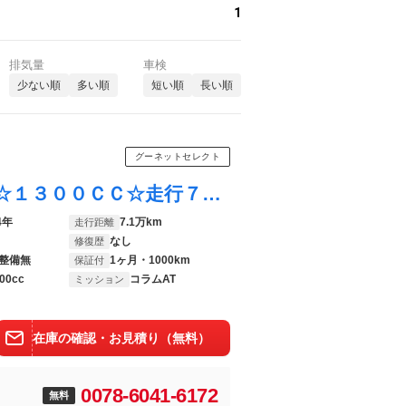
1
排気量
車検
少ない順
多い順
短い順
長い順
グーネットセレクト
ソリオ １．３Ｅ☆稀少上級ワゴンＲソリオ☆１３００ＣＣ☆走行７万キロ 稀少ワゴンＲソリオ☆室内広々☆ワンラックＵＰの上級ワゴンＲ☆室内広々・馬力もあります☆１３００ＣＣ！走行７万キロ☆通勤・通学・お仕事にも最適です♪♪
4年
7.1万km
走行距離
なし
修復歴
整備無
1ヶ月・1000km
保証付
00cc
コラムAT
ミッション
在庫の確認・お見積り（無料）
0078-6041-6172
無料