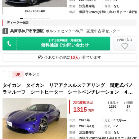
整備
法定整備無
修復
なし
保証
保証付 (2028(令和10)年12月まで・走行無
ディーラー保証
兵庫県神戸市東灘区
ポルシェセンター神戸 認定中古車センター
お気に入り
まずは在庫確認・見積依頼
無料通話でお問い合わせ
10人
今あなたの他に
が見ています
ポルシェ
UP
タイカン タイカン リアアクスルステアリング 固定式パノ
ラマルーフ シートヒーター シートベンチレーション ４＋
１シート パフォーマンスバッテリープラス ＢＯＳＥ エレ
支払総額
(税込)
本体価格
諸費用
クトリックスポーツサウンド
1298
17
1315
万円
万円
万円
年式
2026年
走行
0.2万km
車検
2029年1月
排気
EV
整備
法定整備付
修復
なし
保証
保証付 (2029(令和11)年1月まで・走行無制