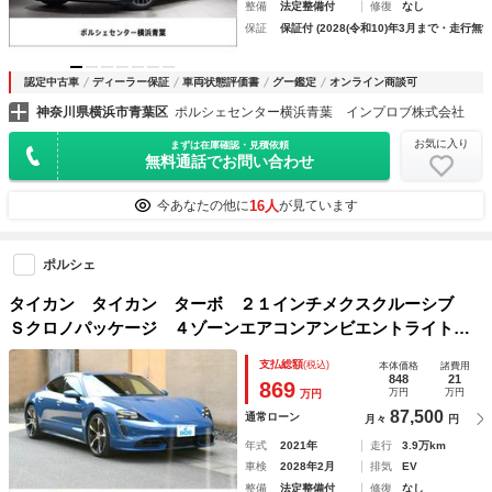
整備
法定整備付
修復
なし
保証
保証付 (2028(令和10)年3月まで・走行無制
認定中古車
ディーラー保証
車両状態評価書
グー鑑定
オンライン商談可
神奈川県横浜市青葉区
ポルシェセンター横浜青葉 インプロブ株式会社
お気に入り
まずは在庫確認・見積依頼
無料通話でお問い合わせ
16人
今あなたの他に
が見ています
ポルシェ
タイカン タイカン ターボ ２１インチメクスクルーシブ
Ｓクロノパッケージ ４ゾーンエアコンアンビエントライト
パッセンジャーＤ 電動充電ポートカバーヘッドアップＤ Ｓ
支払総額
(税込)
本体価格
諸費用
ウインドウトリムハイグロブラック Ｒａｃｅ－Ｔｅｘステア
848
21
869
万円
万円
万円
87,500
通常ローン
月々
円
年式
2021年
走行
3.9万km
車検
2028年2月
排気
EV
整備
法定整備付
修復
なし