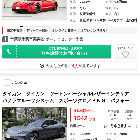
年式
2023年
走行
0.5万km
車検
なし
排気
EV
整備
法定整備付
修復
なし
保証
保証付 (2027(令和9)年3月まで・走行無制
認定中古車
ディーラー保証
オンライン商談可
オプション見積り可
千葉県千葉市美浜区
ポルシェセンター千葉
お気に入り
まずは在庫確認・見積依頼
無料通話でお問い合わせ
4人
今あなたの他に
が見ています
ポルシェ
タイカン タイカン ツートンパーシャルレザーインテリア
パノラマルーフシステム スポーツクロノＰＫＧ パフォーマ
ンスバッテリープラス ４＋１シート リアアクスルステアリ
支払総額
(税込)
本体価格
諸費用
ング パッセンジャーディスプレイ
1518
24
1542
万円
万円
万円
94,300
残価ローン
月々
円
年式
2025年
走行
0.1万km
車検
2028年12月
排気
EV