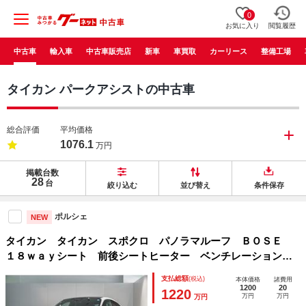
0
お気に入り
閲覧履歴
中古車
輸入車
中古車販売店
新車
車買取
カーリース
整備工場
タイカン パークアシストの中古車
総合評価
平均価格
1076.1
万円
掲載台数
28
台
絞り込む
並び替え
条件保存
ポルシェ
NEW
タイカン タイカン スポクロ パノラマルーフ ＢＯＳＥ
１８ｗａｙシート 前後シートヒーター ベンチレーション
ソフトクローズ ２１インチ ＲＳ Ｓｐｙｄｅｒ デザイン
支払総額
(税込)
本体価格
諸費用
ホイール Ｅスポーツサウンド プライバシーガラス
1200
20
1220
万円
万円
万円