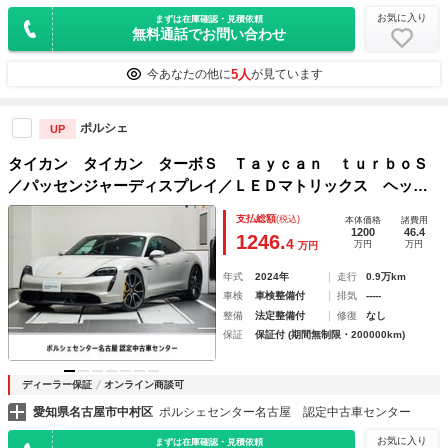
お気に入り
まずは在庫確認・見積依頼
無料通話でお問い合わせ
5人
今あなたの他に
が見ています
ポルシェ
UP
タイカン タイカン ターボＳ Ｔａｙｃａｎ ｔｕｒｂｏＳ
／パッセンジャーディスプレイ／ＬＥＤマトリックス ヘッド
ライト（ティンテッド）／アクティブ レーン キーピング
支払総額
(税込)
本体価格
諸費用
アシスト／シートベンチレーション（フロント）
1200
46.4
1246.
4
万円
万円
万円
年式
2024年
走行
0.9万km
車検
車検整備付
排気
-----
整備
法定整備付
修復
なし
保証
保証付 (期間無制限・200000km)
ディーラー保証
オンライン商談可
愛知県名古屋市中村区
ポルシェセンター名古屋 認定中古車センター
お気に入り
まずは在庫確認・見積依頼