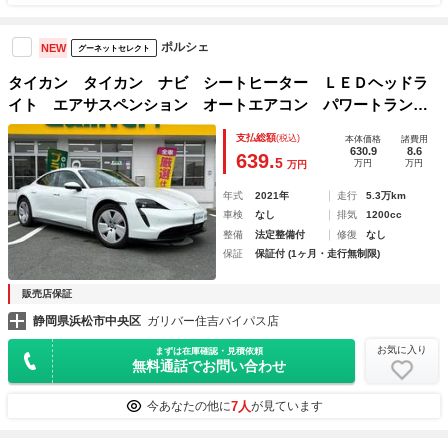
ポルシェ
NEW
グーネットセレクト
タイカン タイカン ナビ シートヒーター ＬＥＤヘッドラ
イト エアサスペンション オートエアコン パワートラン
ク レーダークルーズ ワンオーナー 全周囲モニター 革シ
支払総額
(税込)
本体価格
諸費用
ート
630.9
8.6
639.
5
万円
万円
万円
年式
2021年
走行
5.3万km
車検
なし
排気
1200cc
整備
法定整備付
修復
なし
保証
保証付 (1ヶ月・走行無制限)
販売店保証
静岡県浜松市中央区
ガリバー住吉バイパス店
お気に入り
まずは在庫確認・見積依頼
無料通話でお問い合わせ
7人
今あなたの他に
が見ています