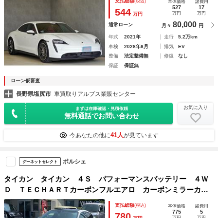
支払総額
(税込)
本体価格
諸費用
ー 整備記録簿
527
17
544
万円
万円
万円
80,000
通常ローン
月々
円
年式
2021年
走行
5.2万km
車検
2028年6月
排気
EV
整備
法定整備無
修復
なし
保証
保証無
ローン仮審査
長野県塩尻市
車買取りアルプス業販センター
お気に入り
まずは在庫確認・見積依頼
無料通話でお問い合わせ
41人
今あなたの他に
が見ています
ポルシェ
グーネットセレクト
タイカン タイカン ４Ｓ パフォーマンスバッテリー ４Ｗ
Ｄ ＴＥＣＨＡＲＴカーボンフルエアロ カーボンミラーカバ
ー Ｒリュフューザー エアカーテン サイドドリム スポー
支払総額
(税込)
本体価格
諸費用
ツクロノプライバシーガラス パッセンジャーディスプレイ
775
5
780
万円
万円