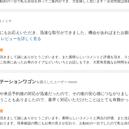
勧めの一台で私も自信を持ってご案内ができ、大変嬉しく思います！安全性能は抜
ヨノミヤ
にもお応えいただき、迅速な取引ができました。機会があればまたお願
レビューを詳しく見る
答
頂きまして誠にありがとうございます。また素晴らしいコメントと評価を頂き、スタ
ご自身にあったお車のタイプなどいろいろとお話しもでき、大変有意義なお時間を
テーションワゴン
を購入したユーザー moon
や来店予約後の対応が迅速だったので、その後の安心感につながりまし
うこともありましたので、素早く対応いただけたことはとても有難かっ
答
頂きまして誠にありがとうございます。素晴らしいコメントと満点の評価、また当
おります。現車確認の際にもお車の良さが伝わり、お勧めの一台でしたので私も自