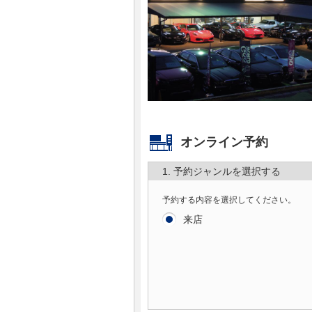
マガジン
車カタログ
自動車ローン
保険
オンライン予約
レビュー
1. 予約ジャンルを選択する
予約する内容を選択してください。
価格相場
来店
教習所
用語集