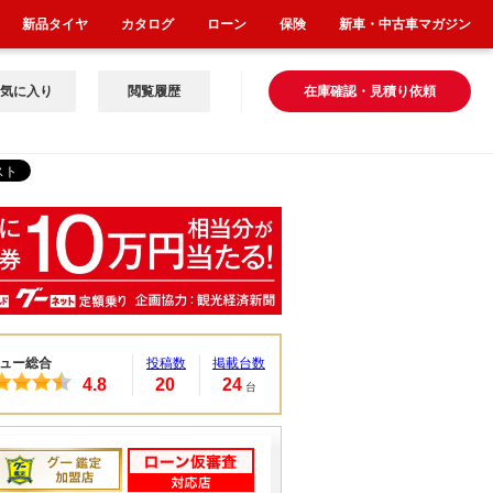
新品タイヤ
カタログ
ローン
保険
新車・中古車マガジン
気に入り
閲覧履歴
在庫確認・見積り依頼
ュー総合
投稿数
掲載台数
4.8
20
24
台