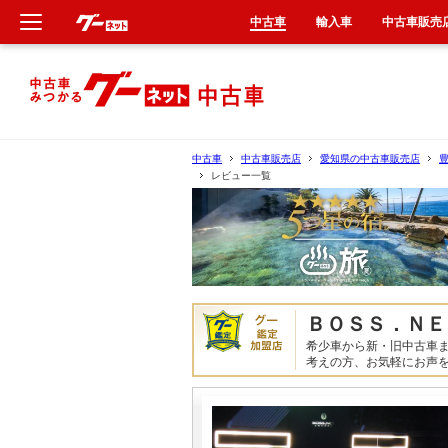
中古車
輸入車
中古車販売
新車
中古車
中古車
中古車販売店
愛知県の中古車販売店
レビュー一覧
輸入車
クルマ買取
カーリース
ＢＯＳＳ．ＮＥ
タイヤ交換
希少車から新・旧中古車
考えの方、お気軽にお声
整備工場
車検