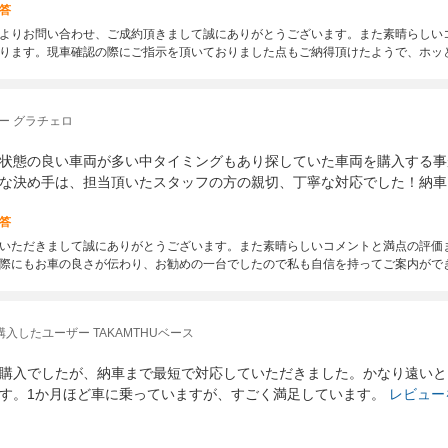
答
よりお問い合わせ、ご成約頂きまして誠にありがとうございます。また素晴らしい
ります。現車確認の際にご指示を頂いておりました点もご納得頂けたようで、ホッ
ー グラチェロ
状態の良い車両が多い中タイミングもあり探していた車両を購入する事
な決め手は、担当頂いたスタッフの方の親切、丁寧な対応でした！納車
答
いただきまして誠にありがとうございます。また素晴らしいコメントと満点の評価
際にもお車の良さが伝わり、お勧めの一台でしたので私も自信を持ってご案内がで
購入したユーザー TAKAMTHUベース
購入でしたが、納車まで最短で対応していただきました。かなり遠いと
す。1か月ほど車に乗っていますが、すごく満足しています。
レビュー