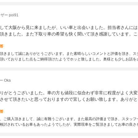
ー poi91
して大阪から見に来ましたが、いい車と出会いました。担当者さんには
頂きました。また下取り車の希望も快く聞いて頂き感謝しています。こ
答
頂きまして誠にありがとうございます。また素晴らしいコメントと評価を頂き、ス
頂いておりました点もご納得頂けたようでホッと致しました。奥様とも少しお話を
 Oka
りがとうございました。車の方も値段に似合わず非常に程度がよく大変
させて頂きたいと思っておりますので宜しくお願い致します。ありがと
答
、ご購入頂きまして、誠に有難うございます。また最高の評価まで頂き、スタッフ
検討されているお車もあったようでしたが、実際現車をご覧頂きましてお車の良さ