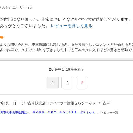
購入したユーザー sun
お世話になりました。非常にキレイなクルマで大変満足しております。
ありがとうございました。
レビューを詳しく見る
答
よりお問い合わせ、現車確認にお越し頂き、また素晴らしいコメントと評価を頂き
多いお車で、今までご成約を頂きました中でも三本の指に入るほどの驚きと感動で
20
件中
1~10
件を表示
1
2
の評判・口コミ 中古車販売店・ディーラー情報ならグーネット中古車
豊田市の中古車販売店
ＢＯＳＳ．ＮＥＴ ＳＱＵＡＲＥ ボスネット
レビュー一覧