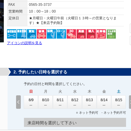
FAX
0565-35-3737
営業時間
10：00～18；00
定休日
★月曜日・火曜日午前（火曜日１３時～の営業となりま
す）★【来店予約制】
アイコンの説明を見る
2. 予約したい日時を選択する
予約の日付と時間を選択してください。
日
月
火
水
木
金
土
8/9
8/10
8/11
8/12
8/13
8/14
8/15
○ ネット予約可 - ネット予約不可
来店時間を選択して下さい