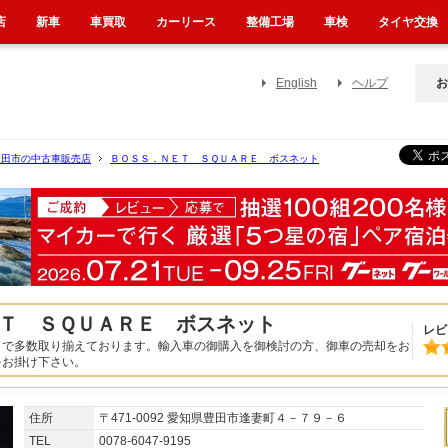
店
新車
車買取
カーリース
整備工場
車検
タイヤ交換
English
ヘルプ
お
豊田市の中古車販売店
ＢＯＳＳ．ＮＥＴ ＳＱＵＡＲＥ ボスネット
Ｔ ＳＱＵＡＲＥ ボスネット
レビ
まで多数取り揃えております。輸入車の御購入を御検討の方、御車の売却をお
をお掛け下さい。
住所
〒471-0092 愛知県豊田市逢妻町４－７９－６
TEL
0078-6047-9195