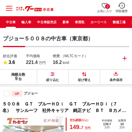
0
お気に入り
閲覧履歴
中古車
輸入車
中古車販売店
新車
車買取
カーリース
整備工場
プジョー５００８の中古車（東京都）
総合評価
平均価格
燃費
（WLTCモード）
3.6
221.4
16.2
万円
km/l
掲載台数
9
台
絞り込む
並び替え
条件保存
プジョー
UP
５００８ ＧＴ ブルーＨＤｉ ＧＴ ブルーＨＤｉ（７
名） サンルーフ 社外キャリア 純正ナビ ＢＴ Ｂカメ
ラ ユーザー買取 社外後席モニター 電動リアゲート おく
支払総額
(税込)
本体価格
諸費用
だけ充電 アクティブセーフティブレーキ ハーフレザー パ
139.7
10
149.
7
万円
万円
万円
ドルシフト