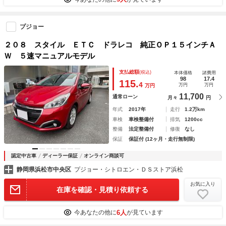
プジョー
２０８ スタイル ＥＴＣ ドラレコ 純正ＯＰ１５インチＡ
Ｗ ５速マニュアルモデル
支払総額
(税込)
本体価格
諸費用
98
17.4
115.
4
万円
万円
万円
11,700
通常ローン
月々
円
年式
2017年
走行
1.2万km
車検
車検整備付
排気
1200cc
整備
法定整備付
修復
なし
保証
保証付 (12ヶ月・走行無制限)
認定中古車
ディーラー保証
オンライン商談可
静岡県浜松市中央区
プジョー・シトロエン・ＤＳストア浜松
お気に入り
在庫を確認・見積り依頼する
6人
今あなたの他に
が見ています