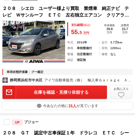
２０８ シエロ ユーザー様より買取 禁煙車 純正ナビ テ
レビ Ｗサンルーフ ＥＴＣ 左右独立エアコン クリアラン
スソナー
支払総額
(税込)
本体価格
諸費用
39.8
15.7
55.
5
万円
万円
万円
年式
2014年
走行
3.7万km
車検
車検整備付
排気
1200cc
整備
法定整備付
修復
なし
保証
保証無
車両状態評価書
グー鑑定
静岡県浜松市中央区
アイワ自動車販売（株） 輸入車Ｇａｒａｇｅ ＡＩＷＡ向宿
お気に入り
在庫を確認・見積り依頼する
16人
今あなたの他に
が見ています
プジョー
UP
２０８ ＧＴ 認定中古車保証１年 ドラレコ ＥＴＣ シー