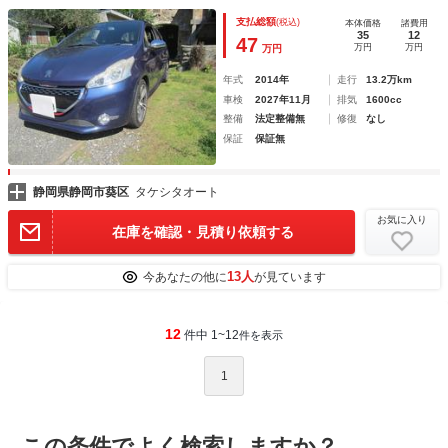
支払総額
(税込)
本体価格
諸費用
35
12
47
万円
万円
万円
年式
2014年
走行
13.2万km
車検
2027年11月
排気
1600cc
整備
法定整備無
修復
なし
保証
保証無
静岡県静岡市葵区
タケシタオート
お気に入り
在庫を確認・見積り依頼する
13人
今あなたの他に
が見ています
12
件中 1~12
件を表示
1
この条件でよく検索しますか？