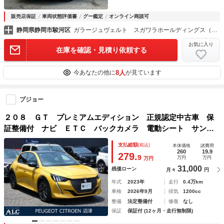
販売店保証
車両状態評価書
グー鑑定
オンライン商談可
静岡県静岡市駿河区
ガラージュヴェルト スガワラホールディングス（株）
お気に入り
在庫を確認・見積り依頼する
8人
今あなたの他に
が見ています
プジョー
２０８ ＧＴ プレミアムエディション 正規認定中古車 保
証整備付 ナビ ＥＴＣ バックカメラ 電動シート サンル
ーフ 衝突軽減ブレーキ アイドリングストップ 障害物ソナ
支払総額
(税込)
本体価格
諸費用
ー 車線逸脱防止 アダプティブクルコン ＬＥＤライト 純
260
19.9
279.
9
万円
万円
万円
正ホイール
31,000
残価ローン
月々
円
年式
2023年
走行
0.4万km
車検
2026年9月
排気
1200cc
整備
法定整備付
修復
なし
保証
保証付 (12ヶ月・走行無制限)