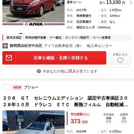
13,100
通常ローン
月々
円
年式
2017年
走行
1.9万km
車検
車検整備付
排気
1200cc
整備
法定整備付
修復
なし
保証
保証付 (1ヶ月・1000km)
販売店保証
車両状態評価書
グー鑑定
オンライン商談可
ローン仮審査
静岡県浜松市中央区
アイワ自動車販売（株） 輸入車センター
お気に入り
在庫を確認・見積り依頼する
12人
今あなたの他に
が見ています
プジョー
NEW
２０８ ＧＴ セレニウムエディション 認定中古車保証２０
２８年１０月 ドラレコ ＥＴＣ 断熱フィルム 自動軽減ブ
レーキ ＬＥＤヘッドライト バックカメラ カープレイ＆ア
支払総額
(税込)
本体価格
諸費用
ンドロイドオート ＡＣＣ
358
15
373
万円
万円
万円
年式
2025年
走行
0.3万km