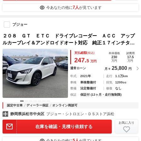
7人
今あなたの他に
が見ています
プジョー
２０８ ＧＴ ＥＴＣ ドライブレコーダー ＡＣＣ アップ
ルカープレイ＆アンドロイドオート対応 純正１７インチタイ
ヤ ＬＥＤヘッドライト
支払総額
(税込)
本体価格
諸費用
230
17.5
247.
5
万円
万円
万円
25,800
通常ローン
月々
円
年式
2021年
走行
1.1万km
車検
車検整備付
排気
1200cc
整備
法定整備付
修復
なし
保証
保証付 (12ヶ月・走行無制限)
認定中古車
ディーラー保証
オンライン商談可
静岡県浜松市中央区
プジョー・シトロエン・ＤＳストア浜松
お気に入り
在庫を確認・見積り依頼する
5人
今あなたの他に
が見ています