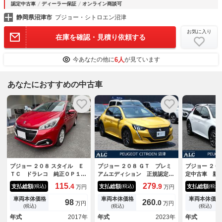
認定中古車
ディーラー保証
オンライン商談可
静岡県沼津市
プジョー・シトロエン沼津
お気に入り
在庫を確認・見積り依頼する
6人
今あなたの他に
が見ています
あなたにおすすめの中古車
プジョー ２０８ スタイル Ｅ
プジョー ２０８ ＧＴ プレミ
プジョー ２０
ＴＣ ドラレコ 純正ＯＰ１５
アムエディション 正規認定中
定中古車 新
インチＡＷ ５速マニュアルモ
古車 保証整備付 ナビ ＥＴ
付 ＥＴＣ 
115.
279.
4
9
支払総額
支払総額
支払総額
(税込)
(税込)
(税込)
万円
万円
デル
Ｃ バックカメラ 電動シー
カメラ 衝突
ト サンルーフ 衝突軽減ブレ
イドリングス
車両本体価格
車両本体価格
車両本体価格
98
260.
0
万円
万円
ーキ アイドリングストップ
ナー 車線逸
(税込)
(税込)
(税込)
障害物ソナー 車線逸脱防止
ィブクルコン
年式
2017年
年式
2023年
年式
アダプティブクルコン ＬＥＤ
純正ホイール