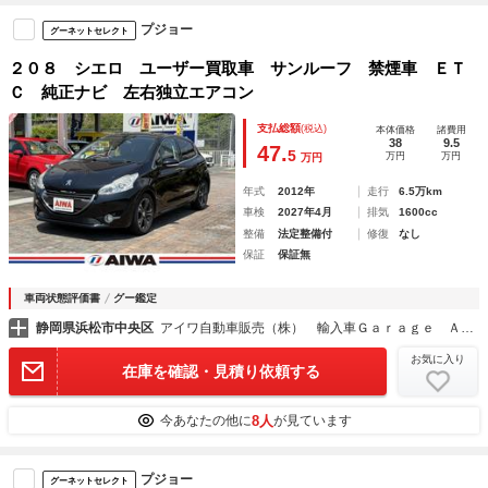
プジョー
グーネットセレクト
２０８ シエロ ユーザー買取車 サンルーフ 禁煙車 ＥＴ
Ｃ 純正ナビ 左右独立エアコン
支払総額
(税込)
本体価格
諸費用
38
9.5
47.
5
万円
万円
万円
年式
2012年
走行
6.5万km
車検
2027年4月
排気
1600cc
整備
法定整備付
修復
なし
保証
保証無
車両状態評価書
グー鑑定
静岡県浜松市中央区
アイワ自動車販売（株） 輸入車Ｇａｒａｇｅ ＡＩＷＡ向宿
お気に入り
在庫を確認・見積り依頼する
8人
今あなたの他に
が見ています
プジョー
グーネットセレクト