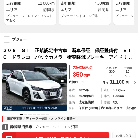
走行距離
12,000km
走行距離
4,000km
走行距離
ライト 純正ホイール
エリア
静岡県
エリア
静岡県
エリア
プジョー・シトロエン・ＤＳスト
プジョー・シトロエン沼津
プジョー・シト
ア浜松
プジョー
２０８ ＧＴ 正規認定中古車 新車保証 保証整備付 ＥＴ
Ｃ ドラレコ バックカメラ 衝突軽減ブレーキ アイドリン
グストップ 障害物ソナー 車線逸脱防止 アダプティブクル
支払総額
(税込)
本体価格
諸費用
コン ＬＥＤライト 純正ホイール
330
20
350
万円
万円
万円
31,100
残価ローン
月々
円
年式
2025年
走行
0.6万km
車検
2028年5月
排気
1200cc
整備
法定整備付
修復
なし
保証
保証付 (2028(令和10)年5月まで・走行無制
認定中古車
ディーラー保証
オンライン商談可
静岡県沼津市
プジョー・シトロエン沼津
お気に入り