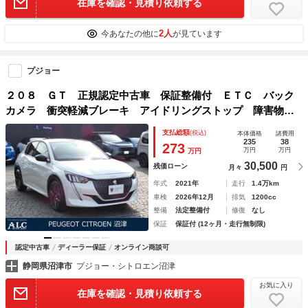
在庫を確認・見積り依頼する
2人
今あなたの他に
が見ています
プジョー
２０８ ＧＴ 正規認定中古車 保証整備付 ＥＴＣ バック
カメラ 衝突軽減ブレーキ アイドリングストップ 障害物ソ
ナー 車線逸脱防止 アダプティブクルコン ＬＥＤライト
支払総額
(税込)
本体価格
諸費用
純正ホイール
235
38
273
万円
万円
万円
30,500
残価ローン
月々
円
年式
2021年
走行
1.4万km
車検
2026年12月
排気
1200cc
整備
法定整備付
修復
なし
保証
保証付 (12ヶ月・走行無制限)
認定中古車
ディーラー保証
オンライン商談可
静岡県沼津市
プジョー・シトロエン沼津
お気に入り
在庫を確認・見積り依頼する