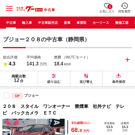
0
お気に入り
閲覧履歴
中古車
輸入車
中古車販売店
新車
車買取
カーリース
整備工場
プジョー２０８の中古車（静岡県）
総合評価
平均価格
燃費
（WLTCモード）
4.3
141.3
18.4
万円
km/l
掲載台数
12
台
絞り込む
並び替え
条件保存
プジョー
UP
２０８ スタイル ワンオーナー 禁煙車 社外ナビ テレ
ビ バックカメラ ＥＴＣ
支払総額
(税込)
本体価格
諸費用
53.5
15.3
68.
8
万円
万円
万円