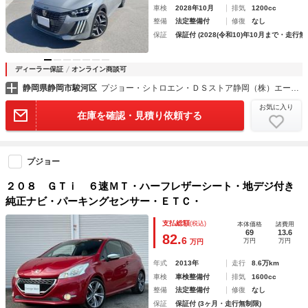
車検
2028年10月
排気
1200cc
整備
法定整備付
修復
なし
保証
保証付 (2028(令和10)年10月まで・走行無
ディーラー保証
オンライン商談可
静岡県静岡市駿河区
プジョー・シトロエン・ＤＳストア静岡（株）エー・エル・シー
お気に入り
在庫を確認・見積り依頼する
プジョー
２０８ ＧＴｉ ６速ＭＴ・ハーフレザーシート・地デジ付き
純正ナビ・パーキングセンサー・ＥＴＣ・
支払総額
(税込)
本体価格
諸費用
69
13.6
82.
6
万円
万円
万円
年式
2013年
走行
8.6万km
車検
車検整備付
排気
1600cc
整備
法定整備付
修復
なし
保証
保証付 (3ヶ月・走行無制限)