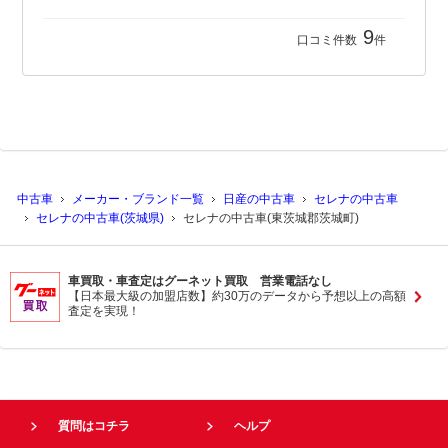
9
口コミ件数
件
中古車
メーカー・ブランド一覧
日産の中古車
セレナの中古車
セレナの中古車(茨城県)
セレナの中古車(東茨城郡茨城町)
車買取・車査定はグーネット買取 営業電話なし
【日本最大級の加盟店数】約30万のデータから予想以上の高額
査定を実現！
質問はコチラ
ヘルプ