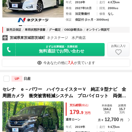
年式
2018年
走行
4.0万km
車検
2027年10月
排気
2000cc
整備
法定整備付
修復
なし
保証
保証付 (3ヶ月・3000km)
販売店保証
車両状態評価書
グー鑑定
OBD診断済み
オンライン商談可
茨城県東茨城郡茨城町
ネクステージ 水戸南店
お気に入り
まずは在庫確認・見積依頼
無料通話でお問い合わせ
7人
今あなたの他に
が見ています
日産
UP
セレナ ｅ－パワー ハイウェイスターＶ 純正９型ナビ 全
周囲カメラ 衝突被害軽減システム プロパイロット 両側電
動スライド 禁煙車 ドラレコ コーナーセンサー スマート
支払総額
(税込)
本体価格
諸費用
キー ＬＥＤヘッド ビルトインＥＴＣ 純正１５インチアル
164.2
15.7
179.
9
万円
万円
万円
ミ
12,700
通常ローン
月々
円
年式
2019年
走行
9.6万km