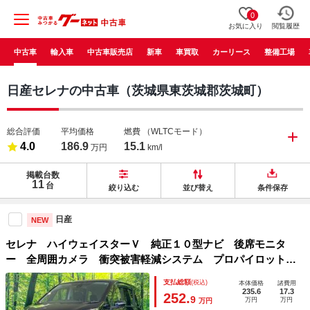
0
お気に入り
閲覧履歴
中古車
輸入車
中古車販売店
新車
車買取
カーリース
整備工場
日産セレナの中古車（茨城県東茨城郡茨城町）
総合評価
平均価格
燃費
（WLTCモード）
4.0
186.9
15.1
万円
km/l
掲載台数
11
台
絞り込む
並び替え
条件保存
日産
NEW
セレナ ハイウェイスターＶ 純正１０型ナビ 後席モニタ
ー 全周囲カメラ 衝突被害軽減システム プロパイロット
両側電動スライド 禁煙車 ドラレコ コーナーセンサー ス
支払総額
(税込)
本体価格
諸費用
マートキー ＬＥＤヘッド ＥＴＣ 純正１６インチアルミ
235.6
17.3
252.
9
万円
万円
万円