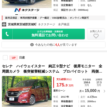
車検
車検整備付
排気
1200cc
整備
法定整備付
修復
なし
保証
保証付 (3ヶ月・3000km)
販売店保証
車両状態評価書
グー鑑定
OBD診断済み
オンライン商談可
茨城県東茨城郡茨城町
ネクステージ 水戸南店
お気に入り
まずは在庫確認・見積依頼
無料通話でお問い合わせ
4人
今あなたの他に
が見ています
日産
UP
セレナ ハイウェイスター 純正９型ナビ 後席モニター 全
周囲カメラ 衝突被害軽減システム プロパイロット 両側電
動スライド 禁煙車 コーナーセンサー スマートキー ＬＥ
支払総額
(税込)
本体価格
諸費用
Ｄヘッド ビルトインＥＴＣ 純正１６インチアルミ
158.6
17.3
175.
9
万円
万円
万円
15,000
通常ローン
月々
円
年式
2017年
走行
4.2万km
車検
車検整備付
排気
2000cc
整備
法定整備付
修復
なし