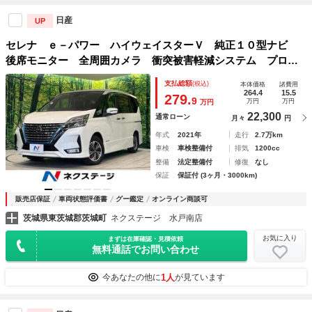
日産
UP
セレナ ｅ－パワー ハイウェイスターＶ 純正１０型ナビ
後席モニター 全周囲カメラ 衝突被害軽減システム プロパ
イロット 両側電動スライド 禁煙車 クリアランスソナー
支払総額
(税込)
本体価格
諸費用
ドラレコ ＥＴＣ Ｂｌｕｅｔｏｏｔｈ ＬＥＤヘッド オー
264.4
15.5
279.
9
万円
万円
万円
トライト
22,300
通常ローン
月々
円
年式
2021年
走行
2.7万km
車検
車検整備付
排気
1200cc
整備
法定整備付
修復
なし
保証
保証付 (3ヶ月・3000km)
販売店保証
車両状態評価書
グー鑑定
オンライン商談可
茨城県東茨城郡茨城町
ネクステージ 水戸南店
お気に入り
まずは在庫確認・見積依頼
無料通話でお問い合わせ
1人
今あなたの他に
が見ています