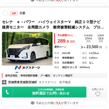
6人
今あなたの他に
が見ています
日産
UP
セレナ ｅ－パワー ハイウェイスターＶ 純正１０型ナビ
後席モニター 全周囲カメラ 衝突被害軽減システム プロパ
イロット 両側電動スライド 禁煙車 ドラレコ コーナーセ
支払総額
(税込)
本体価格
諸費用
ンサー スマートキー ＬＥＤヘッド ＥＴＣ 純正１６イン
274.4
15.5
289.
9
万円
万円
万円
チアルミ
23,500
通常ローン
月々
円
年式
2021年
走行
2.6万km
車検
車検整備付
排気
1200cc
整備
法定整備付
修復
なし
保証
保証付 (3ヶ月・3000km)
販売店保証
車両状態評価書
グー鑑定
オンライン商談可
茨城県東茨城郡茨城町
ネクステージ 水戸南店
お気に入り
まずは在庫確認・見積依頼
無料通話でお問い合わせ
5人
今あなたの他に
が見ています