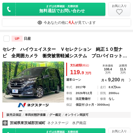
お気に入り
まずは在庫確認・見積依頼
無料通話でお問い合わせ
4人
今あなたの他に
が見ています
日産
UP
セレナ ハイウェイスター Ｖセレクション 純正１０型ナ
ビ 全周囲カメラ 衝突被害軽減システム プロパイロット
両側電動スライド 禁煙車 ドラレコ スマートキー ＬＥＤ
支払総額
(税込)
本体価格
諸費用
ヘッド ビルトインＥＴＣ 純正１６インチアルミ オートハ
108.4
11.5
119.
9
万円
万円
万円
イビーム
9,200
通常ローン
月々
円
年式
2017年
走行
8.8万km
車検
2026年12月
排気
2000cc
整備
法定整備付
修復
なし
保証
保証付 (3ヶ月・3000km)
販売店保証
車両状態評価書
グー鑑定
オンライン商談可
茨城県東茨城郡茨城町
ネクステージ 水戸南店
お気に入り
まずは在庫確認・見積依頼