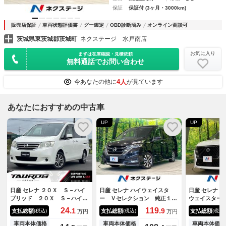
保証
保証付 (3ヶ月・3000km)
販売店保証
車両状態評価書
グー鑑定
OBD診断済み
オンライン商談可
茨城県東茨城郡茨城町
ネクステージ 水戸南店
お気に入り
まずは在庫確認・見積依頼
無料通話でお問い合わせ
4人
今あなたの他に
が見ています
あなたにおすすめの中古車
UP
UP
日産 セレナ ２０Ｘ Ｓ－ハイ
日産 セレナ ハイウェイスタ
日産 セレナ 
ブリッド ２０Ｘ Ｓ－ハイブ
ー Ｖセレクション 純正１０
ウェイスター
リッド 左側パワースライドド
型ナビ 全周囲カメラ 衝突被
車 純正１２
24.
119.
1
9
支払総額
支払総額
支払総額
(税込)
(税込)
(税込)
万円
万円
ア アルミホイール エアコ
害軽減システム プロパイロッ
全周囲カメラ
ン ＥＴＣ スマートキープッ
ト 両側電動スライド 禁煙
ト 両側電動
車両本体価格
車両本体価格
車両本体価格