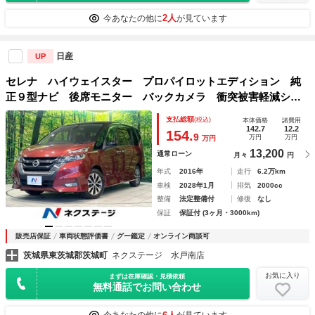
2人
今あなたの他に
が見ています
日産
UP
セレナ ハイウェイスター プロパイロットエディション 純
正９型ナビ 後席モニター バックカメラ 衝突被害軽減シス
テム プロパイロット 両側電動スライド 禁煙車 ドラレ
支払総額
(税込)
本体価格
諸費用
コ コーナーセンサー スマートキー ＬＥＤヘッド ＥＴ
142.7
12.2
154.
9
万円
万円
万円
Ｃ 純正１６インチアルミ
13,200
通常ローン
月々
円
年式
2016年
走行
6.2万km
車検
2028年1月
排気
2000cc
整備
法定整備付
修復
なし
保証
保証付 (3ヶ月・3000km)
販売店保証
車両状態評価書
グー鑑定
オンライン商談可
茨城県東茨城郡茨城町
ネクステージ 水戸南店
お気に入り
まずは在庫確認・見積依頼
無料通話でお問い合わせ