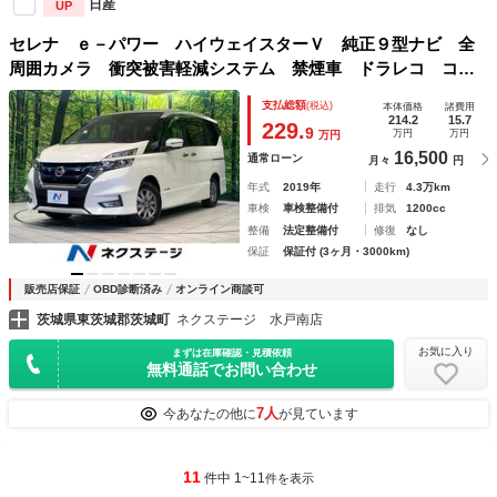
日産
UP
セレナ ｅ－パワー ハイウェイスターＶ 純正９型ナビ 全
周囲カメラ 衝突被害軽減システム 禁煙車 ドラレコ コー
ナーセンサー スマートキー ＬＥＤヘッド ＥＴＣ 純正１
支払総額
(税込)
本体価格
諸費用
５インチアルミ オートハイビーム パークアシスト
214.2
15.7
229.
9
万円
万円
万円
16,500
通常ローン
月々
円
年式
2019年
走行
4.3万km
車検
車検整備付
排気
1200cc
整備
法定整備付
修復
なし
保証
保証付 (3ヶ月・3000km)
販売店保証
OBD診断済み
オンライン商談可
茨城県東茨城郡茨城町
ネクステージ 水戸南店
お気に入り
まずは在庫確認・見積依頼
無料通話でお問い合わせ
7人
今あなたの他に
が見ています
11
件中 1~11
件を表示