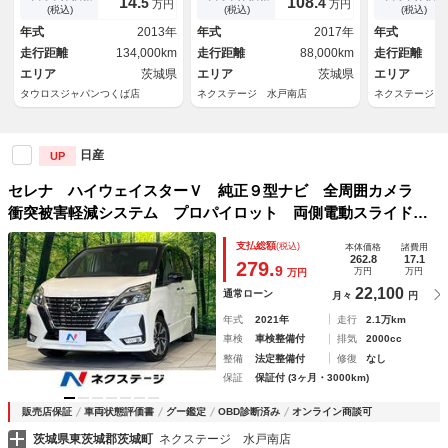
14.
108.
5
4
万円
万円
シュスタート パワステ パワ
車 ドラレコ スマートキー
ジタルインナ
(税込)
(税込)
(税込)
ーウインドウ ホワイトパール
ＬＥＤヘッド ビルトインＥＴ
ーセンサー 
年式
2013年
年式
2017年
年式
Ｃ 純正１６インチアルミ オ
ＥＤヘッド／
走行距離
134,000km
走行距離
88,000km
走行距離
ートハイビーム
２．０ オー
エリア
茨城県
エリア
茨城県
エリア
タウロスジャパンつくば店
ネクステージ 水戸南店
ネクステージ 
日産
UP
セレナ ハイウェイスターＶ 純正９型ナビ 全周囲カメラ
衝突被害軽減システム プロパイロット 両側電動スライド
禁煙車 レザーシート ドラレコ コーナーセンサー スマー
支払総額
(税込)
本体価格
諸費用
トキー ＬＥＤヘッド ＥＴＣ 純正１６インチアルミ
262.8
17.1
279.
9
万円
万円
万円
22,100
通常ローン
月々
円
年式
2021年
走行
2.1万km
車検
車検整備付
排気
2000cc
整備
法定整備付
修復
なし
保証
保証付 (3ヶ月・3000km)
販売店保証
車両状態評価書
グー鑑定
OBD診断済み
オンライン商談可
茨城県東茨城郡茨城町
ネクステージ 水戸南店