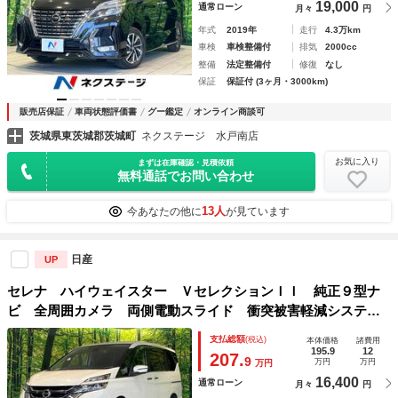
19,000
通常ローン
月々
円
年式
2019年
走行
4.3万km
車検
車検整備付
排気
2000cc
整備
法定整備付
修復
なし
保証
保証付 (3ヶ月・3000km)
販売店保証
車両状態評価書
グー鑑定
オンライン商談可
茨城県東茨城郡茨城町
ネクステージ 水戸南店
お気に入り
まずは在庫確認・見積依頼
無料通話でお問い合わせ
13人
今あなたの他に
が見ています
日産
UP
セレナ ハイウェイスター ＶセレクションＩＩ 純正９型ナ
ビ 全周囲カメラ 両側電動スライド 衝突被害軽減システ
ム プロパイロット 禁煙車 ドラレコ コーナーセンサー
支払総額
(税込)
本体価格
諸費用
スマートキー ＬＥＤヘッド ビルトインＥＴＣ 純正１６イ
195.9
12
207.
9
万円
万円
万円
ンチアルミ
16,400
通常ローン
月々
円