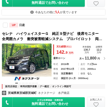
無料通話でお問い合わせ
5人
今あなたの他に
が見ています
日産
UP
セレナ ハイウェイスターＧ 純正９型ナビ 後席モニター
全周囲カメラ 衝突被害軽減システム プロパイロット 両側
電動スライド 禁煙車 コーナーセンサー スマートキー Ｌ
支払総額
(税込)
本体価格
諸費用
ＥＤヘッド ビルトインＥＴＣ 純正１６インチアルミ
130.7
12.2
142.
9
万円
万円
万円
11,800
通常ローン
月々
円
年式
2016年
走行
7.1万km
車検
2027年12月
排気
2000cc
整備
法定整備付
修復
なし
保証
保証付 (3ヶ月・3000km)
販売店保証
車両状態評価書
グー鑑定
オンライン商談可
茨城県東茨城郡茨城町
ネクステージ 水戸南店
お気に入り
まずは在庫確認・見積依頼
無料通話でお問い合わせ