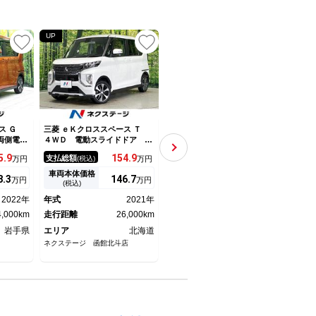
UP
ース Ｇ
三菱 ｅＫクロススペース Ｔ
三菱 ｅＫクロススペース Ｇ
三菱 
両側電動
４ＷＤ 電動スライドドア 純
シートヒーター・パワステ・横
Ｍナ
ニック製
正ＳＤナビ 三菱ｅ－Ａｓｓｉ
滑り防止装置 踏み間違い防
Ｃ 
5.
9
154.
9
116.
2
支払総額
支払総額
支払
万円
(税込)
万円
(税込)
万円
ラ 衝突
ｓｔ 禁煙車 コーナーセンサ
止 ナビＴＶ フルセグＴＶ
み間
煙車 ド
ー スマートキー ＬＥＤヘッ
前席シートヒーター ＬＥＤヘ
ルセ
車両本体価格
車両本体価格
車両
8.
3
146.
7
108
万円
万円
万円
サー ス
ド 純正１５インチアルミ オ
ッド エアコン アルミホイー
Ｄ 
(税込)
(税込)
ッド Ｅ
ートハイビーム 車線逸脱警
ル パワーステアリング スマ
キー
2022年
年式
2021年
年式
2021年
年式
ＡＷ 車
報 オートライト オートエア
ートキー 横滑り防止装置 記
ー 
イト
4,000km
コン
走行距離
26,000km
録簿
走行距離
67,000km
モリ
走行
岩手県
エリア
北海道
エリア
愛知県
エリ
ネクステージ 函館北斗店
西日本三菱自動車販売（株）安城
西日本
赤松店
しもえ