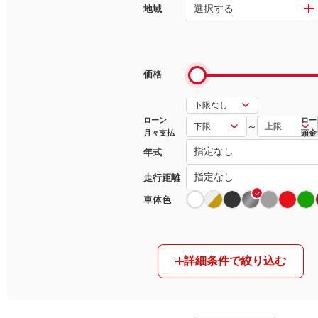
選択する
地域
マガジン
車カタログ
価格
自動車ローン
ローン
ロー
～
月々支払
頭金
保険
年式
レビュー
走行距離
車体色
価格相場
教習所
詳細条件で絞り込む
用語集