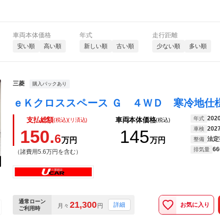
車両本体価格
年式
走行距離
安い順
高い順
新しい順
古い順
少ない順
多い順
三菱
購入パックあり
202
年式
支払総額
車両本体価格
(税込)(リ済込)
(税込)
202
車検
150.
145
6
法定
万円
万円
整備
66
排気量
（諸費用5.6万円を含む）
通常ローン
21,300
お気に入り
詳細
月々
円
ご利用時