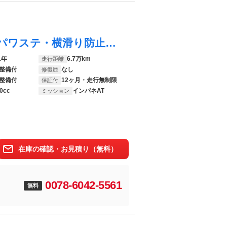
ｅＫクロススペース Ｇ シートヒーター・パワステ・横滑り防止装置 踏み間違い防止 ナビＴＶ フルセグＴＶ 前席シートヒーター ＬＥＤヘッド エアコン アルミホイール パワーステアリング スマートキー 横滑り防止装置 記録簿
1年
6.7万km
走行距離
整備付
なし
修復歴
整備付
12ヶ月・走行無制限
保証付
0cc
インパネAT
ミッション
在庫の確認・お見積り（無料）
0078-6042-5561
無料