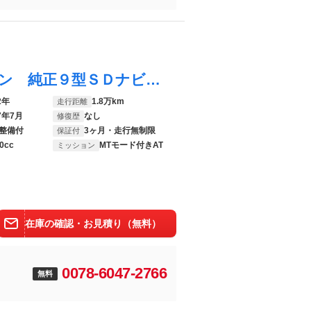
ｅＫクロススペース Ｔ プラスエディション 純正９型ＳＤナビ／地デジ／Ｂｌｕｅｔｏｏｔｈ／ＤＶＤ再生／ＵＳＢ／全方位モニター／バックカメラ／両側電動スライドドア／シートヒーター／ドライブレコーダー／ビルトインＥＴＣ／コーナーセンサー／禁煙車
2年
1.8万km
走行距離
7年7月
なし
修復歴
整備付
3ヶ月・走行無制限
保証付
0cc
MTモード付きAT
ミッション
在庫の確認・お見積り（無料）
0078-6047-2766
無料