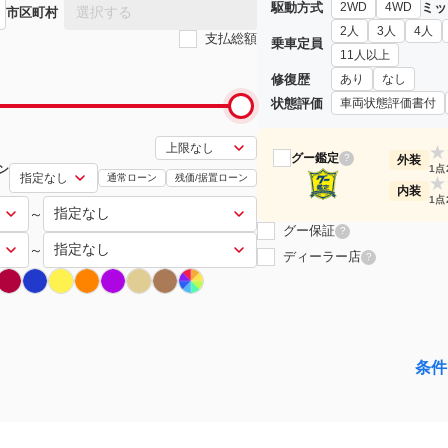
駆動方式
ミッ
2WD
4WD
選択する
市区町村
2人
3人
4人
支払総額
乗車定員
11人以上
修復歴
あり
なし
状態評価
車両状態評価書付
★
グー鑑定
?
外装
ン
1点
通常ローン
残価/据置ローン
★
内装
1点
～
グー保証
?
～
ディーラー店
?
条件