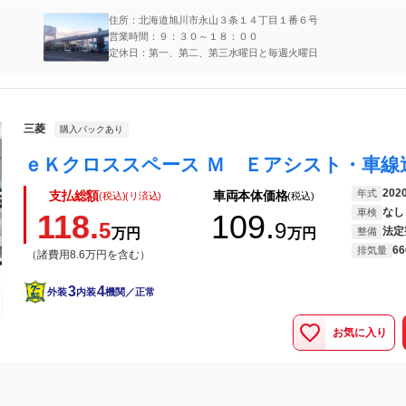
住所：北海道旭川市永山３条１４丁目１番６号
営業時間：９：３０～１８：００
定休日：第一、第二、第三水曜日と毎週火曜日
三菱
購入パックあり
202
年式
支払総額
車両本体価格
(税込)(リ済込)
(税込)
なし
車検
118.
109.
5
9
法定
万円
万円
整備
66
排気量
（諸費用8.6万円を含む）
3
4
外装
内装
機関／正常
お気に入り