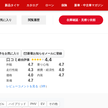
新品タイヤ
カタログ
ローン
保険
新車・中古車マガジン
気に入り
閲覧履歴
在庫確認・見積り依頼
件をお気に入り
新着お知らせメールに登録
4.4
口コミ
総合評価
4.7
4.7
外観
乗り心地
4.3
4.0
走行性能
燃費・経済性
4.0
4.7
価格
内装
4.7
装備
レビューコメントを見る
（
3件
）
ゼル
ハイブリッド
PHV
EV
その他