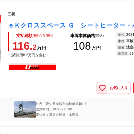
三菱
202
年式
支払総額
車両本体価格
(税込)(リ済込)
(税込)
車検
車検
116.
108
2
法定
万円
万円
整備
66
排気量
（諸費用8.2万円を含む）
お気に入り
住所：愛知県安城市赤松町堀切100
営業時間：10:00～18:00
定休日：毎週火曜日・水曜日