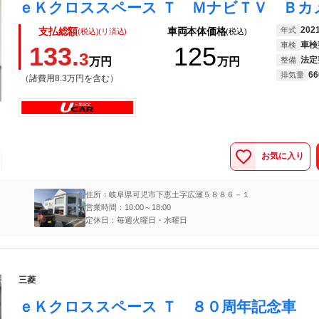
202
年式
支払総額
車両本体価格
(税込)(リ済込)
(税込)
車検
車検
133.
125
3
法定
万円
万円
整備
66
排気量
（諸費用8.3万円を含む）
お気に入り
住所：岐阜県可児市下恵土字広瀬５８８６－１
営業時間：10:00～18:00
定休日：毎週火曜日・水曜日
三菱
ｅＫクロススペース Ｔ ８