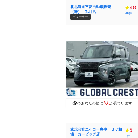
北北海道三菱自動車販売
4.8
（株） 旭川店
46件
ディーラー
3人
今あなたの他に
が見ています
株式会社エイコー商事 ＧＣ相
5
浦 カービッグ店
1件