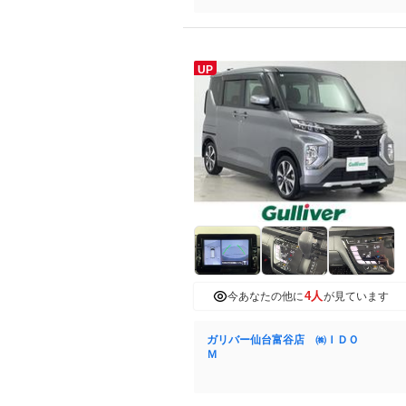
UP
4人
今あなたの他に
が見ています
ガリバー仙台富谷店 ㈱ＩＤＯ
Ｍ