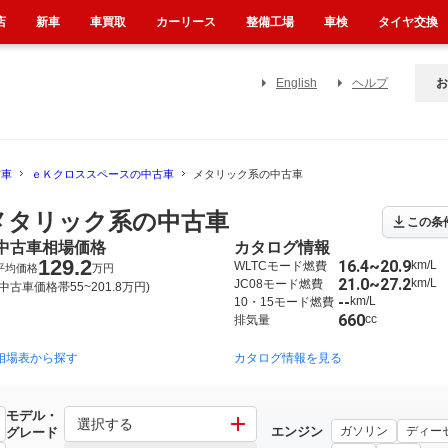
店
新車
車買取
カーリース
整備工場
車検
タイヤ交換
English
ヘルプ
お
古車
ｅＫクロススペースの中古車
メタリック系の中古車
メタリック系の中古車
この条
中古車相場価格
カタログ情報
129.2
16.4~20.9
km/L
WLTCモード燃費
平均価格
万円
21.0~27.2
km/L
JC08モード燃費
(中古車価格帯55~201.8万円)
--
km/L
10・15モード燃費
660
cc
排気量
相場表から探す
カタログ情報を見る
モデル・
選択する
エンジン
ガソリン
ディー
グレード