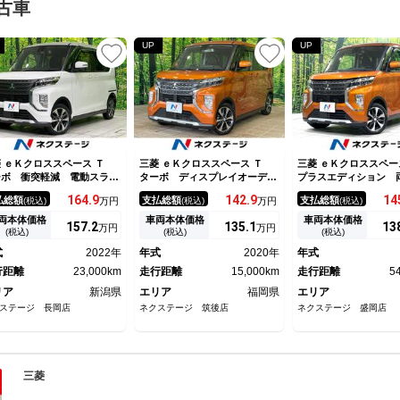
古車
UP
UP
 ｅＫクロススペース Ｔ
三菱 ｅＫクロススペース Ｔ
三菱 ｅＫクロススペ
ーボ 衝突軽減 電動スライ
ターボ ディスプレイオーディ
プラスエディション 
 ナビ シートヒーター バ
オ バックカメラ 電動スライ
スライドドア パナソ
164.
9
142.
9
14
払総額
支払総額
支払総額
(税込)
万円
(税込)
万円
(税込)
クカメラ 禁煙車 ドラレ
ドドア ｅ－Ａｓｓｉｓｔ マ
ＳＤナビ 全周囲カメ
 ＬＥＤヘッド Ｂｌｕｅｔ
イパイロット 禁煙車 防水シ
被害軽減システム 禁
両本体価格
車両本体価格
車両本体価格
157.
2
135.
1
13
万円
万円
ｏｔｈ接続 ＥＴＣ オート
ート クリアランスソナー ス
ラレコ コーナーセン
(税込)
(税込)
(税込)
アコン スマートキー アイ
マートキー ＬＥＤヘッド Ｅ
マートキー ＬＥＤヘ
式
2022年
年式
2020年
年式
リングストップ
ＴＣ オートマチックハイビー
ＴＣ 純正１５インチ
行距離
23,000km
ム
走行距離
15,000km
線逸脱警報 オートラ
走行距離
5
リア
新潟県
エリア
福岡県
エリア
ステージ 長岡店
ネクステージ 筑後店
ネクステージ 盛岡店
三菱