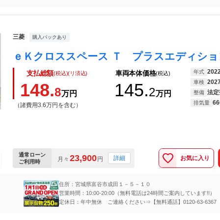
三菱
購入パックあり
202
年式
支払総額
車両本体価格
(税込)(リ済込)
(税込)
202
車検
148.
145.
8
2
法定
万円
万円
整備
66
排気量
（諸費用3.6万円を含む）
通常ローン
23,900
お気に入り
詳細
月々
円
ご利用時
住所：宮城県富谷市成田１－５－１０
営業時間：10:00-20:00（無料電話は24時間ご案内しています!!）
定休日：年中無休 ご連絡ください⇒【無料通話】0120-63-6367