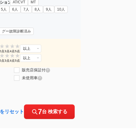
ション
AT/CVT
MT
5人
6人
7人
8人
9人
10人
グー故障診断済み
★
★
★
★
以上
2点
3点
4点
5点
★
★
★
★
以上
2点
3点
4点
5点
販売店保証付
?
未使用車
?
7
をリセット
台 検索する