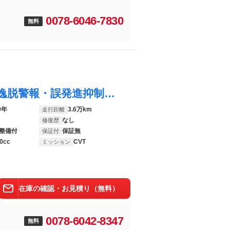
0078-6046-7830
無料
ｅＫクロススペース Ｍ Ｅアシスト・車線逸脱警報・誤発進抑制・ふらつき警報・標識認識・前席シートヒーター・Ａリトラミラー・Ａストップ
0年
3.6万km
走行距離
なし
修復歴
整備付
保証無
保証付
0cc
CVT
ミッション
在庫の確認・お見積り（無料）
0078-6042-8347
無料