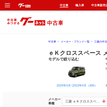
中古車
輸入車
中古車販売
新車
中古車
中古車
メーカー・ブランド一覧
三菱の中
輸入車
ｅＫクロススペース 
クルマ買取
モデルで絞り込む
カーリース
タイヤ交換
2020年3月~2023年4月（300）
整備工場
メーカー
三菱 ｅＫクロススペース
車種
車検