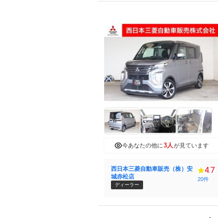
3人
今あなたの他に
が見ています
西日本三菱自動車販売（株）安
4.7
城赤松店
20件
ディーラー