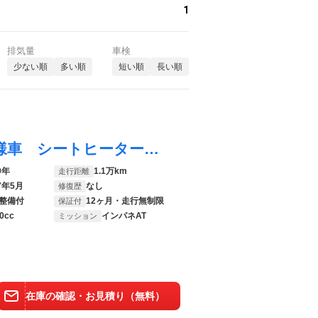
1
排気量
車検
少ない順
多い順
短い順
長い順
ｅＫクロススペース Ｇ ４ＷＤ 寒冷地仕様車 シートヒーター ドライブレコーダー 衝突被害軽減ブレーキ 認定中古車保障付き
0年
1.1万km
走行距離
7年5月
なし
修復歴
整備付
12ヶ月・走行無制限
保証付
0cc
インパネAT
ミッション
在庫の確認・お見積り（無料）