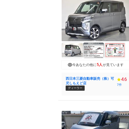
5人
今あなたの他に
が見ています
西日本三菱自動車販売（株）可
4.6
児しもえど店
7件
ディーラー