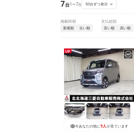
7
1
7
〜
台
台
掲載時期
支払総額
新着順
古い順
安い順
高い順
UP
9人
今あなたの他に
が見ています