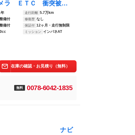
ｅＫクロススペース Ｔ ＭナビＴＶ Ｂカメラ ＥＴＣ 衝突被害軽減ブレーキ 踏み間違い防止 前後ソナー フルセグテレビ ＥＴＣ ＬＥＤ シートヒーター インテリキー ターボ バックモニター アイドリングストップ メモリーナビ
1年
5.7万km
走行距離
整備付
なし
修復歴
整備付
12ヶ月・走行無制限
保証付
0cc
インパネAT
ミッション
在庫の確認・お見積り（無料）
0078-6042-1835
無料
０周年記念車 ナビ