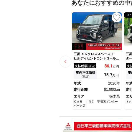
あなたにおすすめの中
UP
三菱 ｅＫクロススペース Ｔ
三菱
ヒルディセントコントロール
タ
社外ナビ Ｂｌｕｅｔｏｏｔｈ
ド
86.
1
支払総額
支
(税込)
万円
オーディオ フルセグＴＶ パ
ッ
ドルシフト 電動スライドド
コ
車両本体価格
車
75.
7
万円
ア シートヒーター ＬＥＤヘ
ｏ
(税込)
ッドライト 衝突被害軽減ブレ
エ
年式
2020年
年
ーキ レーンアシスト
ド
走行距離
81,000km
走
エリア
栃木県
エ
ＣＡＲ ＩＮＣ 宇都宮インター
ネク
パーク店