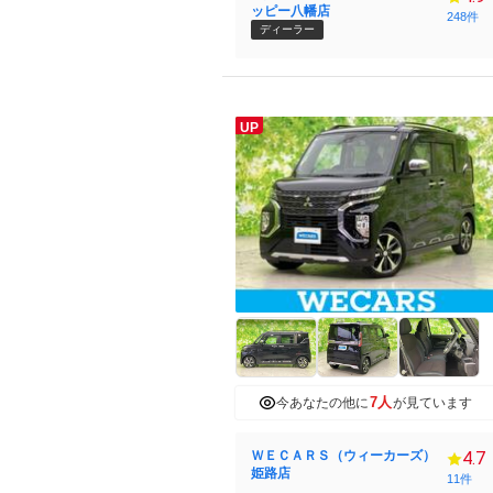
ッピー八幡店
248件
ディーラー
UP
7人
今あなたの他に
が見ています
ＷＥＣＡＲＳ（ウィーカーズ）
4.7
姫路店
11件