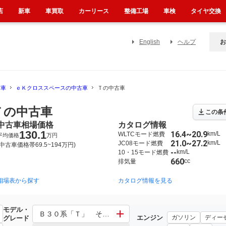
店
新車
車買取
カーリース
整備工場
車検
タイヤ交換
English
ヘルプ
お
古車
ｅＫクロススペースの中古車
Ｔの中古車
Ｔの中古車
この条
中古車相場価格
カタログ情報
130.1
16.4~20.9
km/L
WLTCモード燃費
平均価格
万円
21.0~27.2
km/L
JC08モード燃費
(中古車価格帯69.5~194万円)
--
km/L
10・15モード燃費
660
cc
排気量
相場表から探す
カタログ情報を見る
モデル・
Ｂ３０系「Ｔ」 その他「Ｔ」
エンジン
ガソリン
ディー
グレード