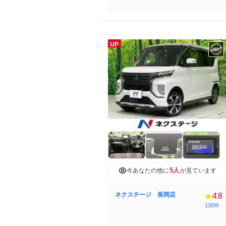
UP
5人
今あなたの他に
が見ています
ネクステージ 長岡店
4.8
130件