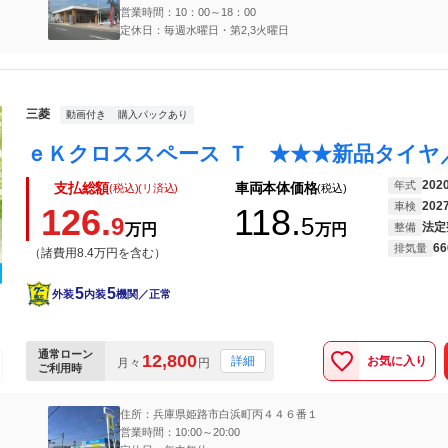
営業時間：10：00～18：00
定休日：毎週水曜日・第2,3火曜日
三菱
動画付き
購入パックあり
202
年式
支払総額
車両本体価格
(税込)(リ済込)
(税込)
202
車検
126.
118.
9
5
法定
万円
万円
整備
66
排気量
（諸費用8.4万円を含む）
5
5
外装
内装
機関／正常
通常ローン
12,800
お気に入り
詳細
月々
円
ご利用時
住所：兵庫県姫路市白浜町丙４４６番１
営業時間：10:00～20:00