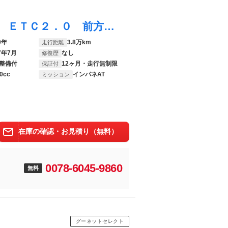
ｅＫクロススペース Ｔ ９インチ純正ナビ ＥＴＣ２．０ 前方ドラレコ マイパイロット アラウンドモニター 片側電動スライドドア ＬＥＤヘッドライト シートヒーター スマートキー
0年
3.8万km
走行距離
7年7月
なし
修復歴
整備付
12ヶ月・走行無制限
保証付
0cc
インパネAT
ミッション
在庫の確認・お見積り（無料）
0078-6045-9860
無料
グーネットセレクト