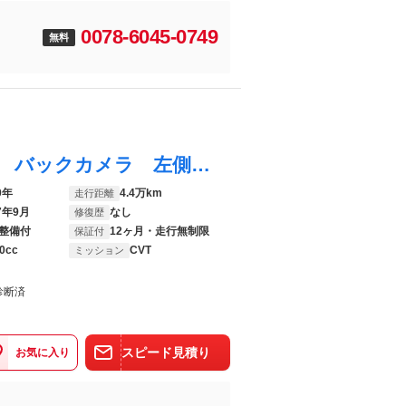
0078-6045-0749
無料
ｅＫクロススペース Ｔ ９型フルセグナビ バックカメラ 左側電動スライドドア 衝突被害軽減ブレーキ フルセグナビ ＤＶＤ再生 Ｂｌｕｅｔｏｏｔｈ ＵＳＢ バックカメラ ＥＴＣ 左側電動スライドドア ＬＥＤ ドラレコ オートエアコン 前席シートヒーター スマートキー
0年
4.4万km
走行距離
7年9月
なし
修復歴
整備付
12ヶ月・走行無制限
保証付
0cc
CVT
ミッション
診断済
スピード見積り
お気に入り