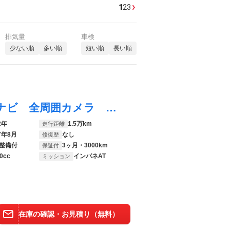
›
1
2
3
排気量
車検
少ない順
多い順
短い順
長い順
ｅＫクロススペース Ｔ ４ＷＤ ターボ ナビ 全周囲カメラ 電動スライドドア 寒冷地仕様 衝突軽減 禁煙車 シートヒーター パドルシフト コーナーセンサー スマートキー ＬＥＤヘッド 純正１５インチアルミ オートハイビーム
2年
1.5万km
走行距離
7年8月
なし
修復歴
整備付
3ヶ月・3000km
保証付
0cc
インパネAT
ミッション
在庫の確認・お見積り（無料）