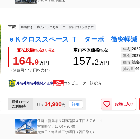
定休日：年中無休
三菱
動画付き
購入パックあり
グー保証付けられます
202
年式
支払総額
車両本体価格
(税込)(リ済込)
(税込)
202
車検
164.
157.
9
2
法定
万円
万円
整備
66
排気量
（諸費用7.7万円を含む）
4
4
コンピューター診断済
外装
内装
機関／正常
通常ローン
14,900
お気に入り
詳細
月々
円
ご利用時
住所：新潟県長岡市稲保３丁目５７６－１
営業時間：10:00～20:00
定休日：毎月第三水曜日（祝日除く）