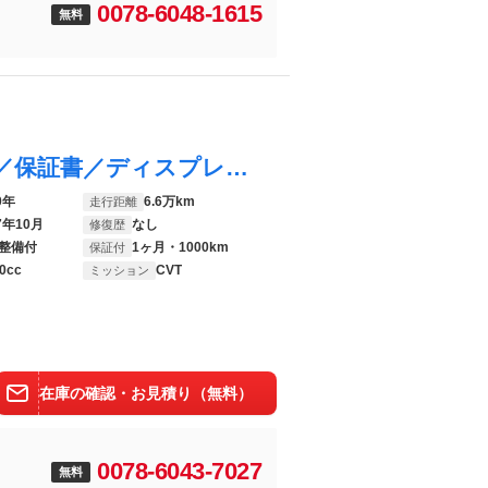
0078-6048-1615
無料
ｅＫクロススペース Ｔ ★★★新品タイヤ／保証書／ディスプレイオーディオ９インチ／イーアシスト（ミツビシ）／電動スライドドア／シートヒーター 前席／車線逸脱防止支援システム／ヘッドランプ ＬＥＤ／Ｂｌｕｅｔｏｏｔｈ接続
0年
6.6万km
走行距離
7年10月
なし
修復歴
整備付
1ヶ月・1000km
保証付
0cc
CVT
ミッション
在庫の確認・お見積り（無料）
0078-6043-7027
無料