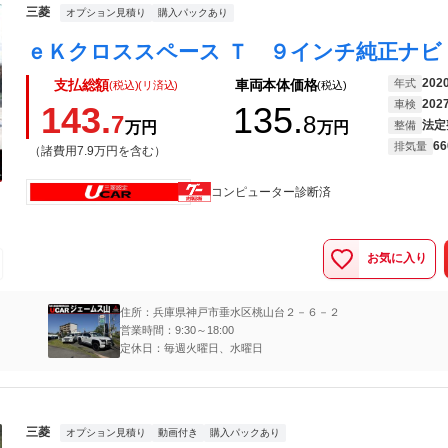
三菱
オプション見積り
購入パックあり
202
年式
支払総額
車両本体価格
(税込)(リ済込)
(税込)
202
車検
143.
135.
7
8
法定
万円
万円
整備
66
排気量
（諸費用7.9万円を含む）
コンピューター診断済
お気に入り
住所：兵庫県神戸市垂水区桃山台２－６－２
営業時間：9:30～18:00
定休日：毎週火曜日、水曜日
三菱
オプション見積り
動画付き
購入パックあり