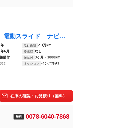
ｅＫクロススペース Ｔ ターボ 衝突軽減 電動スライド ナビ シートヒーター バックカメラ 禁煙車 ドラレコ ＬＥＤヘッド Ｂｌｕｅｔｏｏｔｈ接続 ＥＴＣ オートエアコン スマートキー アイドリングストップ
2年
2.3万km
走行距離
7年6月
なし
修復歴
整備付
3ヶ月・3000km
保証付
0cc
インパネAT
ミッション
在庫の確認・お見積り（無料）
0078-6040-7868
無料