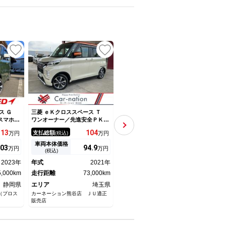
ース Ｇ
三菱 ｅＫクロススペース Ｔ
三菱 ｅＫクロススペース Ｔ
三菱 
スマホ連
ワンオーナー／先進安全ＰＫＧ
ターボ デジタルミラー マル
プレ
ンドビュ
（デジタルインナーミラー／マ
チアラウンドモニター ｅ－Ａ
ビ 
113
104
128.
5
支払総額
支払総額
支払
万円
(税込)
万円
(税込)
万円
ンシーブ
ルチアラウンドモニター）／ｅ
ｓｓｉｓｔ マイパイロット
ビュ
アダプテ
－アシスト（予防安全技術）／
ＥＴＣ２．０ 純正９型ナビ
ｌｕ
車両本体価格
車両本体価格
車両
03
94.
9
119.
9
万円
万円
万円
スラスマ
両側ハンズフリーパワスラドア
両側電動スライド シートヒー
ット
(税込)
(税込)
トイモビ
／ＬＥＤヘッド／Ｆフォグ／シ
ター リヤサーキュレーター
イド
2023年
年式
2021年
年式
2022年
年式
デジタル
ートヒーター／純正９型ナビ
パーキングセンサー アダプテ
ズコ
5,000km
走行距離
73,000km
ィブＬＥＤ
走行距離
50,000km
イー
走行
静岡県
エリア
埼玉県
エリア
東京都
エリ
（プロス
カーネーション熊谷店 ＪＵ適正
（株）ケーユー 本店
ガリバ
販売店
Ｍ