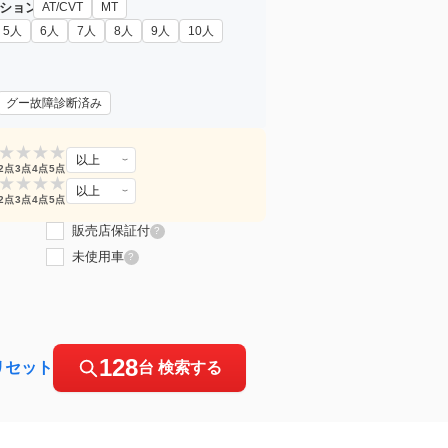
ション
AT/CVT
MT
5人
6人
7人
8人
9人
10人
グー故障診断済み
★
★
★
★
以上
2点
3点
4点
5点
★
★
★
★
以上
2点
3点
4点
5点
販売店保証付
?
未使用車
?
128
リセット
台 検索する