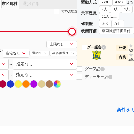
駆動方式
ミッ
2WD
4WD
選択する
市区町村
2人
3人
4人
支払総額
乗車定員
11人以上
修復歴
あり
なし
状態評価
車両状態評価書付
★
グー鑑定
?
外装
ン
1点
通常ローン
残価/据置ローン
★
内装
1点
～
グー保証
?
～
ディーラー店
?
条件を