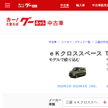
中古車
輸入車
中古車販売
新車
中古車
中古車
メーカー・ブランド一覧
三菱の中
輸入車
ｅＫクロススペース 
クルマ買取
モデルで絞り込む
カーリース
タイヤ交換
2020年3月~2023年4月（300）
整備工場
メーカー
三菱 ｅＫクロススペース
車種
車検