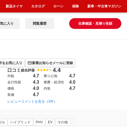
新品タイヤ
カタログ
ローン
保険
新車・中古車マガジン
気に入り
閲覧履歴
在庫確認・見積り依頼
件をお気に入り
新着お知らせメールに登録
4.4
口コミ
総合評価
4.7
4.7
外観
乗り心地
4.3
4.0
走行性能
燃費・経済性
4.0
4.7
価格
内装
4.7
装備
レビューコメントを見る
（
3件
）
ゼル
ハイブリッド
PHV
EV
その他