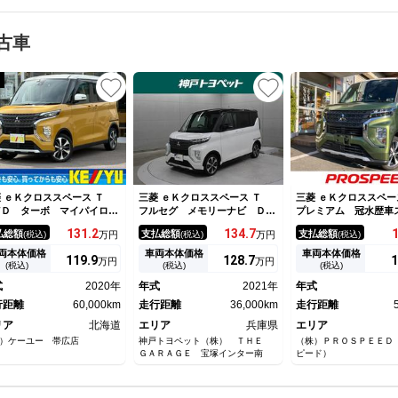
古車
 ｅＫクロススペース Ｔ
三菱 ｅＫクロススペース Ｔ
三菱 ｅＫクロススペ
ＷＤ ターボ マイパイロッ
フルセグ メモリーナビ ＤＶ
プレミアム 冠水歴車
 プレミアムインテリア 禁
Ｄ再生 バックカメラ 衝突被
携ディスプレイアラウ
131.
2
134.
7
払総額
支払総額
支払総額
(税込)
万円
(税込)
万円
(税込)
 ９インチＳＤナビ マルチ
害軽減システム ＥＴＣ 両側
ーモニターエマージェ
ラウンドモニター フルセグ
電動スライド ＬＥＤヘッドラ
レーキマイパイロット
両本体価格
車両本体価格
車両本体価格
119.
9
128.
7
1
万円
万円
Ｖ Ｂｌｕｅｔｏｏｔｈ 両
ンプ アイドリングストップ
ィブクルコン両側パワ
(税込)
(税込)
(税込)
電動スライドドア デジタル
ートキー２本Ｐスター
式
2020年
年式
2021年
年式
ンナーミラー ＥＴＣ ドラ
ＥＴＣ車載器ドラレコ
コ レーダークルコン ヒー
行距離
60,000km
走行距離
36,000km
インナーミラー
走行距離
ー付ハーフレザーシート
リア
北海道
エリア
兵庫県
エリア
）ケーユー 帯広店
神戸トヨペット（株） ＴＨＥ
（株）ＰＲＯＳＰＥＥＤ
ＧＡＲＡＧＥ 宝塚インター南
ピード）