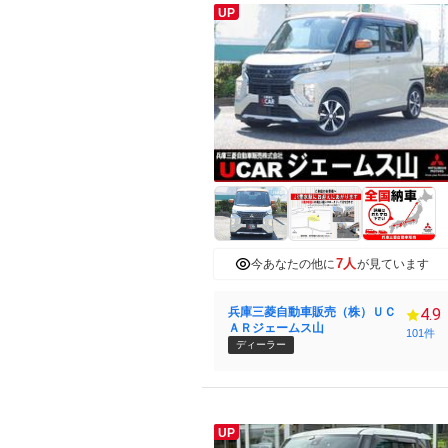
UP
7人
今あなたの他に
が見ています
兵庫三菱自動車販売（株）ＵＣ
4.9
ＡＲジェームス山
101件
ディーラー
UP