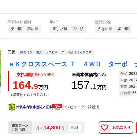
車両本体価格
年式
走行距離
安い順
高い順
新しい順
古い順
少ない順
多い順
三菱
動画付き
購入パックあり
グー保証付けられます
202
年式
支払総額
車両本体価格
(税込)(リ済込)
(税込)
202
車検
164.
157.
9
1
法定
万円
万円
整備
66
排気量
（諸費用7.8万円を含む）
4
4
コンピューター診断済
外装
内装
機関／正常
通常ローン
14,800
お気に入り
詳細
月々
円
ご利用時