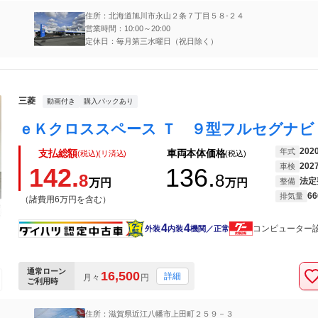
住所：北海道旭川市永山２条７丁目５８‐２４
営業時間：10:00～20:00
定休日：毎月第三水曜日（祝日除く）
三菱
動画付き
購入パックあり
202
年式
支払総額
車両本体価格
(税込)(リ済込)
(税込)
202
車検
142.
136.
8
8
法定
万円
万円
整備
66
排気量
（諸費用6万円を含む）
4
4
コンピューター
外装
内装
機関／正常
通常ローン
16,500
詳細
月々
円
ご利用時
住所：滋賀県近江八幡市上田町２５９－３