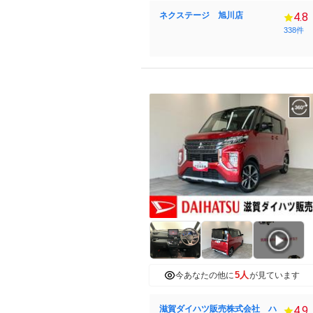
ネクステージ 旭川店
4.8
338件
5人
今あなたの他に
が見ています
滋賀ダイハツ販売株式会社 ハ
4.9