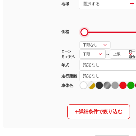
選択する
地域
マガジン
車カタログ
価格
自動車ローン
ローン
ロー
～
月々支払
頭金
保険
年式
レビュー
走行距離
車体色
価格相場
教習所
詳細条件で絞り込む
用語集