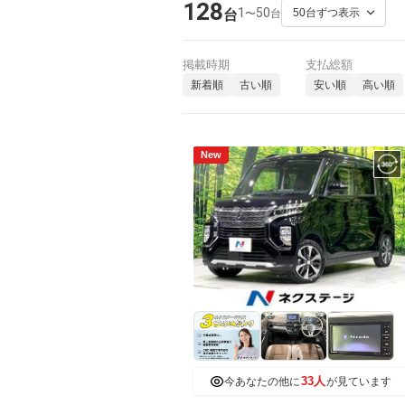
128
1
50
〜
台
台
掲載時期
支払総額
新着順
古い順
安い順
高い順
New
33人
今あなたの他に
が見ています