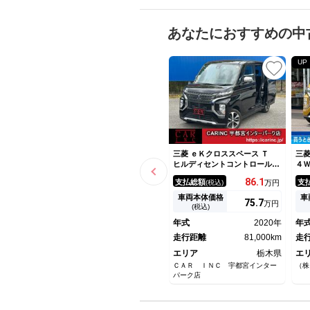
あなたにおすすめの中
UP
三菱 ｅＫクロススペース Ｔ
三菱
ヒルディセントコントロール
４
社外ナビ Ｂｌｕｅｔｏｏｔｈ
ト
86.
1
支払総額
支
(税込)
万円
オーディオ フルセグＴＶ パ
煙
ドルシフト 電動スライドド
ア
車両本体価格
車
75.
7
万円
ア シートヒーター ＬＥＤヘ
Ｔ
(税込)
ッドライト 衝突被害軽減ブレ
側
年式
2020年
年
ーキ レーンアシスト
イ
走行距離
81,000km
レ
走
タ
エリア
栃木県
エ
ＣＡＲ ＩＮＣ 宇都宮インター
（株
パーク店