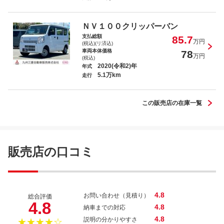
アウトランダーＰＨＥＶ Ｇ
ＮＶ１００クリッパーバン
支払総額
85.7
万円
(税込)(リ済込)
車両本体価格
78
万円
(税込)
2020(令和2)年
年式
5.1万km
デリカミニ Ｔ プレミアム リミテッド
走行
エディション
この販売店の在庫一覧
アウトランダーＰＨＥＶ Ｐ
販売店の口コミ
4.8
お問い合わせ（見積り）
総合評価
4.8
4.8
納車までの対応
4.8
説明の分かりやすさ
★★★★☆