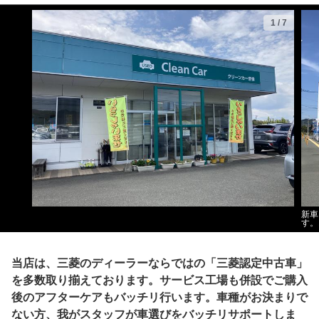
1
/
7
新車
す。
当店は、三菱のディーラーならではの「三菱認定中古車」
を多数取り揃えております。サービス工場も併設でご購入
後のアフターケアもバッチリ行います。車種がお決まりで
ない方、我がスタッフが車選びをバッチリサポートしま