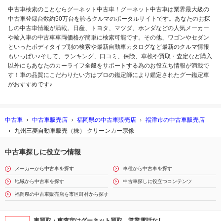
中古車検索のことならグーネット中古車！グーネット中古車は業界最大級の
中古車登録台数約50万台を誇るクルマのポータルサイトです。あなたのお探
しの中古車情報が満載。日産、トヨタ、マツダ、ホンダなどの人気メーカー
や輸入車の中古車車両価格が簡単に検索可能です。その他、ワゴンやセダン
といったボディタイプ別の検索や最新自動車カタログなど最新のクルマ情報
もいっぱい♪そして、ランキング、口コミ、保険、車検や買取・査定など購入
以外にもあなたのカーライフ全般をサポートする為のお役立ち情報が満載で
す！車の品質にこだわりたい方はプロの鑑定師により鑑定されたグー鑑定車
がおすすめです♪
中古車
中古車販売店
福岡県の中古車販売店
福津市の中古車販売店
九州三菱自動車販売（株） クリーンカー宗像
中古車探しに役立つ情報
メーカーから中古車を探す
車種から中古車を探す
地域から中古車を探す
中古車探しに役立つコンテンツ
福岡県の中古車販売店を市区町村から探す
車買取・車査定はグーネット買取 営業電話なし