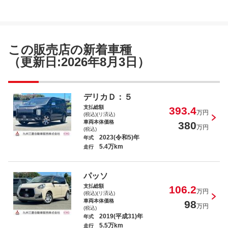
ワゴンＲスティングレー ハイブリッド
Ｔ
この販売店の新着車種
（更新日:2026年8月3日）
デリカＤ：５ Ｐ
デリカＤ：５
支払総額
393.4
万円
(税込)(リ済込)
車両本体価格
380
万円
(税込)
2023(令和5)年
年式
5.4万km
走行
ｅＫワゴン Ｍ
パッソ
支払総額
106.2
万円
(税込)(リ済込)
車両本体価格
98
万円
(税込)
2019(平成31)年
年式
5.5万km
走行