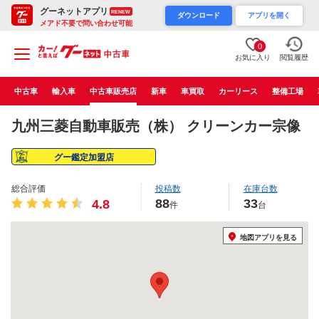
グーネットアプリ
RENEW
ダウンロード
アプリを開く
メアド不要で問い合わせ可能
0
お気に入り
閲覧履歴
中古車
輸入車
中古車販売店
新車
車買取
カーリース
整備工場
九州三菱自動車販売（株） クリーンカー宗像
グー鑑定加盟店
総合評価
投稿数
在庫台数
88
33
4.8
件
台
地図アプリを見る