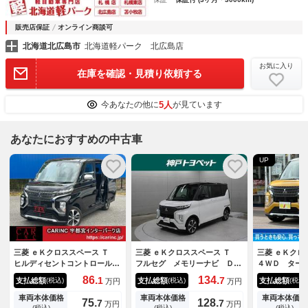
販売店保証
オンライン商談可
北海道北広島市
北海道軽パーク 北広島店
お気に入り
在庫を確認・見積り依頼する
5人
今あなたの他に
が見ています
あなたにおすすめの中古車
UP
三菱 ｅＫクロススペース Ｔ
三菱 ｅＫクロススペース Ｔ
三菱 ｅＫク
ヒルディセントコントロール
フルセグ メモリーナビ ＤＶ
４ＷＤ ター
社外ナビ Ｂｌｕｅｔｏｏｔｈ
Ｄ再生 バックカメラ 衝突被
ト プレミア
86.
134.
1
7
支払総額
支払総額
支払総額
(税込)
(税込)
(税込)
万円
万円
オーディオ フルセグＴＶ パ
害軽減システム ＥＴＣ 両側
煙 ９インチ
ドルシフト 電動スライドド
電動スライド ＬＥＤヘッドラ
アラウンドモ
車両本体価格
車両本体価格
車両本体価格
75.
128.
7
7
万円
万円
ア シートヒーター ＬＥＤヘ
ンプ アイドリングストップ
ＴＶ Ｂｌｕ
(税込)
(税込)
(税込)