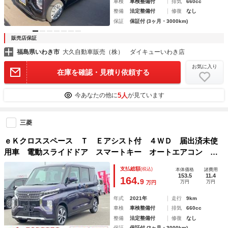
車検
車検整備付
排気
660cc
整備
法定整備付
修復
なし
保証
保証付 (3ヶ月・3000km)
販売店保証
福島県いわき市
大久自動車販売（株） ダイキューいわき店
お気に入り
在庫を確認・見積り依頼する
5人
今あなたの他に
が見ています
三菱
ｅＫクロススペース Ｔ Ｅアシスト付 ４ＷＤ 届出済未使
用車 電動スライドドア スマートキー オートエアコン シ
ートヒーター 電動格納ミラー クリアランスソナー ベンチ
支払総額
(税込)
本体価格
諸費用
シート プライバシーガラス
153.5
11.4
164.
9
万円
万円
万円
年式
2021年
走行
9km
車検
車検整備付
排気
660cc
整備
法定整備付
修復
なし
保証
保証付 (3ヶ月・3000km)