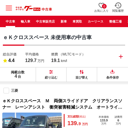
0
お気に入り
閲覧履歴
中古車
輸入車
中古車販売店
新車
車買取
カーリース
整備工場
ｅＫクロススペース 未使用車の中古車
総合評価
平均価格
燃費
（WLTCモード）
4.4
129.7
19.1
万円
km/l
掲載台数
4
台
絞り込む
並び替え
条件保存
三菱
ｅＫクロススペース Ｍ 両側スライドドア クリアランスソ
ナー レーンアシスト 衝突被害軽減システム オートライ
ト ＬＥＤヘッドランプ キーレスエントリー アイドリング
支払総額
(税込)
本体価格
諸費用
ストップ シートヒーター ベンチシート
133.9
6
139.
9
万円
万円
万円