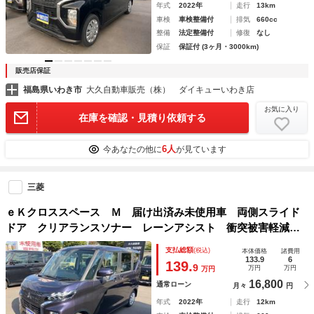
年式
2022年
走行
13km
車検
車検整備付
排気
660cc
整備
法定整備付
修復
なし
保証
保証付 (3ヶ月・3000km)
販売店保証
福島県いわき市
大久自動車販売（株） ダイキューいわき店
お気に入り
在庫を確認・見積り依頼する
6人
今あなたの他に
が見ています
三菱
ｅＫクロススペース Ｍ 届け出済み未使用車 両側スライド
ドア クリアランスソナー レーンアシスト 衝突被害軽減シ
ステム オートライト ＬＥＤヘッドランプ キーレスエント
支払総額
(税込)
本体価格
諸費用
リー アイドリングストップ 電動格納ミラー
133.9
6
139.
9
万円
万円
万円
16,800
通常ローン
月々
円
年式
2022年
走行
12km