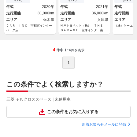
ッドライト 衝突被害軽減ブレ
側電動スライ
年式
2020年
年式
2021年
年式
ーキ レーンアシスト
インナーミラ
走行距離
81,000km
走行距離
36,000km
走行距離
レコ レーダ
エリア
栃木県
エリア
兵庫県
ター付ハーフ
エリア
ＣＡＲ ＩＮＣ 宇都宮インター
神戸トヨペット（株） ＴＨＥ
（株）ケーユー
パーク店
ＧＡＲＡＧＥ 宝塚インター南
4
件中 1~4
件を表示
1
この条件でよく検索しますか？
三菱 ｅＫクロススペース | 未使用車
この条件をお気に入りする
新着お知らせメールに登録