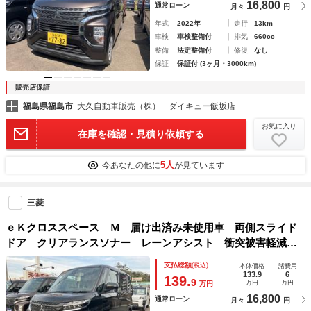
16,800
通常ローン
月々
円
年式
2022年
走行
13km
車検
車検整備付
排気
660cc
整備
法定整備付
修復
なし
保証
保証付 (3ヶ月・3000km)
販売店保証
福島県福島市
大久自動車販売（株） ダイキュー飯坂店
お気に入り
在庫を確認・見積り依頼する
5人
今あなたの他に
が見ています
三菱
ｅＫクロススペース Ｍ 届け出済み未使用車 両側スライド
ドア クリアランスソナー レーンアシスト 衝突被害軽減シ
ステム オートライト ＬＥＤヘッドランプ キーレスエント
支払総額
(税込)
本体価格
諸費用
リー アイドリングストップ 電動格納ミラー
133.9
6
139.
9
万円
万円
万円
16,800
通常ローン
月々
円