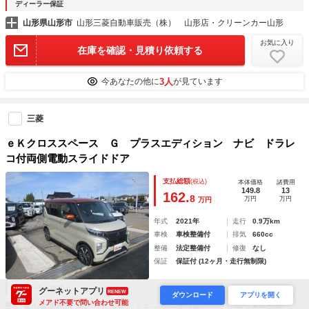
ディーラー保証
山形県山形市
山形三菱自動車販売（株） 山形店・クリーンカー山形
お気に入り
在庫を確認・見積り依頼する
3人
今あなたの他に
が見ています
三菱
ｅＫクロススペース Ｇ プラスエディション ナビ ドラレ
コ付両側電動スライドドア
支払総額
(税込)
本体価格
諸費用
149.8
13
162.
8
万円
万円
万円
年式
2021年
走行
0.9万km
車検
車検整備付
排気
660cc
整備
法定整備付
修復
なし
保証
保証付 (12ヶ月・走行無制限)
ディーラー保証
グーネットアプリ
RENEW
ダウンロード
アプリを開く
メアド不要で問い合わせ可能
富山県高岡市
富山ダイヤモンドモータース（株） クリーンカー駅南