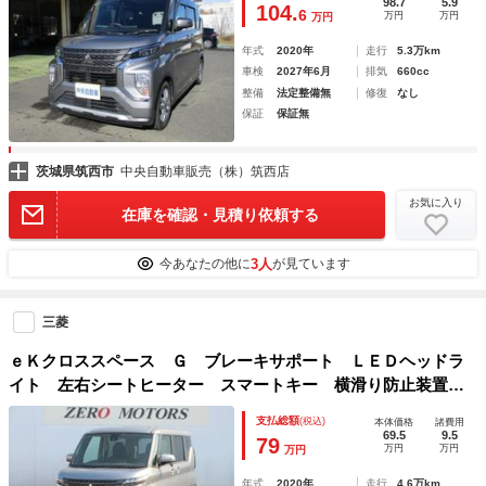
98.7
5.9
104.
6
万円
万円
万円
年式
2020年
走行
5.3万km
車検
2027年6月
排気
660cc
整備
法定整備無
修復
なし
保証
保証無
茨城県筑西市
中央自動車販売（株）筑西店
お気に入り
在庫を確認・見積り依頼する
3人
今あなたの他に
が見ています
三菱
ｅＫクロススペース Ｇ ブレーキサポート ＬＥＤヘッドラ
イト 左右シートヒーター スマートキー 横滑り防止装置
電動格納ミラー ＣＤ ＡＵＸ対応 クリアランスソナー パ
支払総額
(税込)
本体価格
諸費用
ワースライドドア
69.5
9.5
79
万円
万円
万円
年式
2020年
走行
4.6万km