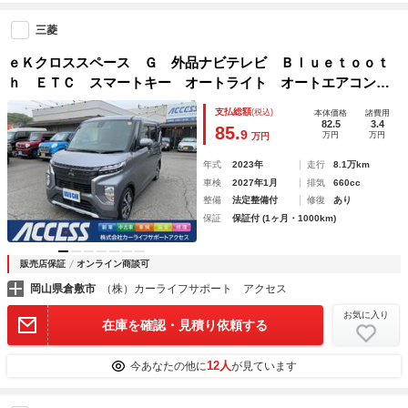
三菱
ｅＫクロススペース Ｇ 外品ナビテレビ Ｂｌｕｅｔｏｏｔ
ｈ ＥＴＣ スマートキー オートライト オートエアコン
シートヒーター 左側パワースライドドア ＬＥＤヘッドライ
支払総額
(税込)
本体価格
諸費用
ト マイルドハイブリッド タイミングチェーンエンジン
82.5
3.4
85.
9
万円
万円
万円
年式
2023年
走行
8.1万km
車検
2027年1月
排気
660cc
整備
法定整備付
修復
あり
保証
保証付 (1ヶ月・1000km)
販売店保証
オンライン商談可
岡山県倉敷市
（株）カーライフサポート アクセス
お気に入り
在庫を確認・見積り依頼する
12人
今あなたの他に
が見ています