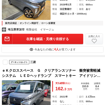
車検
2028年2月
排気
660cc
整備
法定整備付
修復
あり
保証
保証付 (1ヶ月・1000km)
販売店保証
オンライン商談可
ローン仮審査
埼玉県草加市
有限会社 イマージュ
お気に入り
在庫を確認・見積り依頼する
4人
今あなたの他に
が見ています
三菱
グーネットセレクト
ｅＫクロススペース Ｇ クリアランスソナー 衝突被害軽減
システム ＬＥＤヘッドランプ スマートキー アイドリング
ストップ シートヒーター ベンチシート ＣＶＴ 盗難防止
支払総額
(税込)
本体価格
諸費用
システム ＡＢＳ ＥＳＣ アルミホイール 衝突安全ボディ
153.9
8.4
162.
3
万円
万円
万円
年式
2021年
走行
2.3万km
車検
なし
排気
660cc