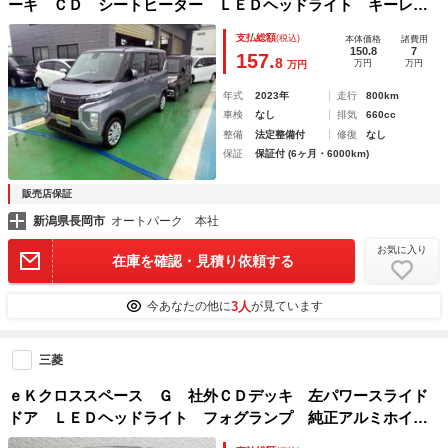
ーキ ＣＤ シートヒーター ＬＥＤヘッドライト キーレ
ス クリアランスソナー 両側スライドドア ステアリングス
支払総額
(税込)
本体価格
諸費用
イッチ
150.8
7
157.
8
万円
万円
万円
年式
2023年
走行
800km
車検
なし
排気
660cc
整備
法定整備付
修復
なし
保証
保証付 (6ヶ月・6000km)
販売店保証
新潟県長岡市
オートパーク 本社
お気に入り
在庫を確認・見積り依頼する
3人
今あなたの他に
が見ています
三菱
ｅＫクロススペース Ｇ 社外ＣＤデッキ 左パワースライド
ドア ＬＥＤヘッドライト フォグランプ 純正アルミホイー
ル クリアランスソナー ステアリングスイッチ スマートキ