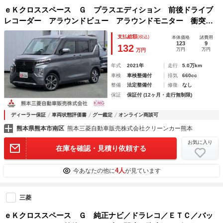
ｅＫクロススペース Ｇ プラスエディション 前後ドライブ
レコーダー アラウンドビュー アラウンドモニター 衝突被
害軽減ブレーキ ＬＥＤヘッド バックモニター パーキング
支払総額
(税込)
本体価格
諸費用
センサー 前席シートヒーター スマートキー メモリーナ
123
9
132
万円
万円
万円
ビ フルセグＴＶ
年式
2021年
走行
5.0万km
車検
車検整備付
排気
660cc
整備
法定整備付
修復
なし
保証
保証付 (12ヶ月・走行無制限)
ディーラー保証
車両状態評価書
グー鑑定
オンライン商談可
熊本県熊本市南区
熊本三菱自動車販売株式会社クリーンカー熊本
お気に入り
在庫を確認・見積り依頼する
4人
今あなたの他に
が見ています
三菱
ｅＫクロススペース Ｇ 純正ナビ／ドラレコ／ＥＴＣ／バッ