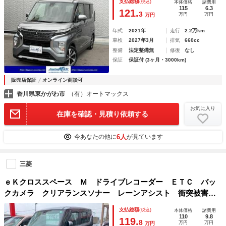
支払総額
(税込)
本体価格
諸費用
ー スペアキー フロアマット
115
6.3
121.
3
万円
万円
万円
年式
2021年
走行
2.2万km
車検
2027年3月
排気
660cc
整備
法定整備無
修復
なし
保証
保証付 (3ヶ月・3000km)
販売店保証
オンライン商談可
香川県東かがわ市
（有）オートマックス
お気に入り
在庫を確認・見積り依頼する
6人
今あなたの他に
が見ています
三菱
ｅＫクロススペース Ｍ ドライブレコーダー ＥＴＣ バッ
クカメラ クリアランスソナー レーンアシスト 衝突被害軽
減システム オートライト ＬＥＤヘッドランプ キーレスエ
支払総額
(税込)
本体価格
諸費用
ントリー アイドリングストップ 電動格納ミラー
110
9.8
119.
8
万円
万円
万円