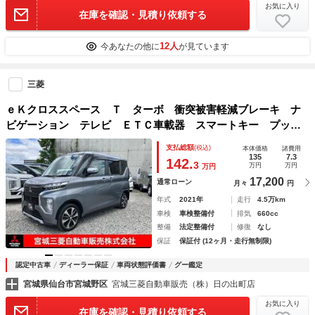
お気に入り
在庫を確認・見積り依頼する
12人
今あなたの他に
が見ています
三菱
ｅＫクロススペース Ｔ ターボ 衝突被害軽減ブレーキ ナ
ビゲーション テレビ ＥＴＣ車載器 スマートキー プッシ
ュスタート 両側電動スライドドア ヒルディセントコントロ
支払総額
(税込)
本体価格
諸費用
ール アイドリングストップ ステアリングリモコンスイッ
135
7.3
142.
3
万円
万円
万円
チ １年間走行距離無制限の中古車保証付き
17,200
通常ローン
月々
円
年式
2021年
走行
4.5万km
車検
車検整備付
排気
660cc
整備
法定整備付
修復
なし
保証
保証付 (12ヶ月・走行無制限)
認定中古車
ディーラー保証
車両状態評価書
グー鑑定
宮城県仙台市宮城野区
宮城三菱自動車販売（株）日の出町店
お気に入り
在庫を確認・見積り依頼する