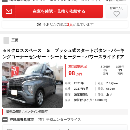
お気に入り
在庫を確認・見積り依頼する
3人
今あなたの他に
が見ています
三菱
ｅＫクロススペース Ｇ プッシュ式スタートボタン・パーキ
ングコーナーセンサー・シートヒーター・パワースライドドア
支払総額
(税込)
本体価格
諸費用
85
13
98
万円
万円
万円
年式
2021年
走行
7.0万km
車検
2027年8月
排気
660cc
整備
法定整備付
修復
あり
保証
保証付 (3ヶ月・5000km)
販売店保証
オンライン商談可
沖縄県豊見城市
（有）平成エンタープライス