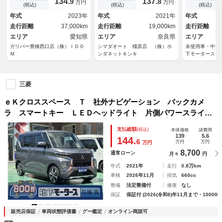
134.
137.
9
8
万円
万円
ット ハンズフリーオートスラ
ンアシスト 衝突被害軽減シス
シートヒータ
(税込)
(税込)
(税込)
イドドア アダクティブクルー
テム ＬＥＤヘッドランプ ス
ェード シー
年式
2023年
年式
2021年
年式
ズコントロール 純正アルミホ
マートキー アイドリングスト
ル サーキュ
走行距離
37,000km
走行距離
19,000km
走行距離
イール
ップ
エリア
愛知県
エリア
奈良県
エリア
ガリバー豊橋西口店（株）ＩＤＯ
シマダオート 橿原店 （株）ホ
未使用車・中古
Ｍ
ンダネットキンキ
下モータース
三菱
ｅＫクロススペース Ｔ 社外ナビゲーション バックカメ
ラ スマートキー ＬＥＤヘッドライト 片側パワースライド
ドア フルオートエアコン シートヒーター ロールサンシェ
支払総額
(税込)
本体価格
諸費用
ード シートバックテーブル サーキュレーター
139
5.6
144.
6
万円
万円
万円
8,700
通常ローン
月々
円
年式
2021年
走行
0.8万km
車検
2026年11月
排気
660cc
整備
法定整備付
修復
なし
保証
保証付 (2026(令和8)年11月まで・100000
販売店保証
車両状態評価書
グー鑑定
オンライン商談可