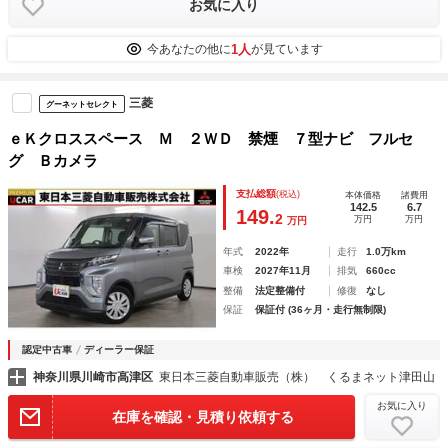
お気に入り
1人
今あなたの他に
が見ています
三菱
グーネットセレクト
ｅＫクロススペース Ｍ ２ＷＤ 禁煙 ７型ナビ フルセ
グ Ｂカメラ
支払総額
(税込)
本体価格
諸費用
142.5
6.7
149.
2
万円
万円
万円
年式
2022年
走行
1.0万km
車検
2027年11月
排気
660cc
整備
法定整備付
修復
なし
保証
保証付 (36ヶ月・走行無制限)
認定中古車
ディーラー保証
神奈川県川崎市高津区
東日本三菱自動車販売（株） くるまネット津田山
お気に入り
在庫を確認・見積り依頼する