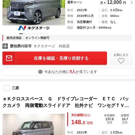
12,000
通常ローン
月々
円
年式
2021年
走行
2.9万km
車検
2026年11月
排気
660cc
整備
法定整備付
修復
なし
保証
保証付 (3ヶ月・3000km)
販売店保証
オンライン商談可
愛知県刈谷市
ネクステージ 刈谷店
お気に入り
在庫を確認・見積り依頼する
9人
今あなたの他に
が見ています
三菱
ｅＫクロススペース Ｇ ドライブレコーダー ＥＴＣ バッ
クカメラ 両側電動スライドドア 社外ナビ ワンセグＴＶ
クリアランスソナー レーンアシスト 衝突被害軽減システ
支払総額
(税込)
本体価格
諸費用
ム ＬＥＤヘッドランプ スマートキー アイドリングストッ
137.8
10.7
148.
5
万円
万円
万円
プ
年式
2021年
走行
1.9万km