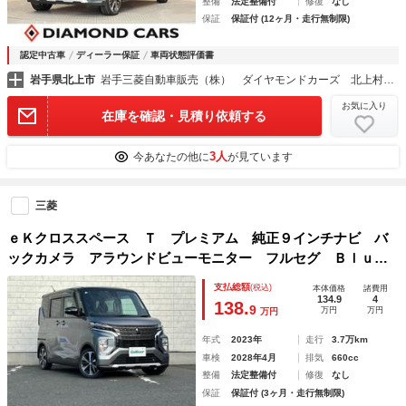
整備
法定整備付
修復
なし
保証
保証付 (12ヶ月・走行無制限)
認定中古車
ディーラー保証
車両状態評価書
岩手県北上市
岩手三菱自動車販売（株） ダイヤモンドカーズ 北上村崎野
お気に入り
在庫を確認・見積り依頼する
3人
今あなたの他に
が見ています
三菱
ｅＫクロススペース Ｔ プレミアム 純正９インチナビ バ
ックカメラ アラウンドビューモニター フルセグ Ｂｌｕｅ
ｔｏｏｔｈ マイパイロット ハンズフリーオートスライドド
支払総額
(税込)
本体価格
諸費用
ア アダクティブクルーズコントロール 純正アルミホイール
134.9
4
138.
9
万円
万円
万円
年式
2023年
走行
3.7万km
車検
2028年4月
排気
660cc
整備
法定整備付
修復
なし
保証
保証付 (3ヶ月・走行無制限)