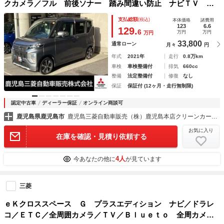
クカメラ／フル 前後ソナー 踏み間違い防止 ナビＴＶ フ
ルセグＴＶ 前席シートヒーター ＬＥＤヘッド エアコン
支払総額
(税込)
本体価格
諸費用
ＥＴＣ アルミホイール アイスト バックカメラ
123
6.6
129.
6
万円
万円
万円
33,800
通常ローン
月々
円
年式
2021年
走行
0.8万km
車検
車検整備付
排気
660cc
整備
法定整備付
修復
なし
保証
保証付 (12ヶ月・走行無制限)
認定中古車
ディーラー保証
オンライン商談可
鹿児島県鹿児島市
鹿児島三菱自動車販売（株）鹿児島本店クリーンカー鹿児島
お気に入り
在庫を確認・見積り依頼する
4人
今あなたの他に
が見ています
三菱
ｅＫクロススペース Ｇ プラスエディション ナビ／ドラレ
コ／ＥＴＣ／全周囲カメラ／ＴＶ／Ｂｌｕｅｔｏ 全周カメ