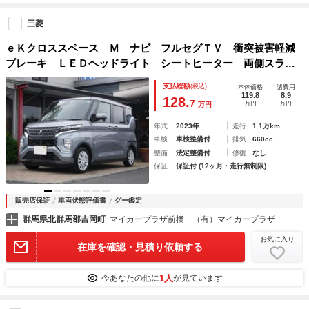
三菱
ｅＫクロススペース Ｍ ナビ フルセグＴＶ 衝突被害軽減
ブレーキ ＬＥＤヘッドライト シートヒーター 両側スライ
ドドア キーレス 走行１０５００ｋｍ
支払総額
(税込)
本体価格
諸費用
119.8
8.9
128.
7
万円
万円
万円
年式
2023年
走行
1.1万km
車検
車検整備付
排気
660cc
整備
法定整備付
修復
なし
保証
保証付 (12ヶ月・走行無制限)
販売店保証
車両状態評価書
グー鑑定
群馬県北群馬郡吉岡町
マイカープラザ前橋 （有）マイカープラザ
お気に入り
在庫を確認・見積り依頼する
1人
今あなたの他に
が見ています