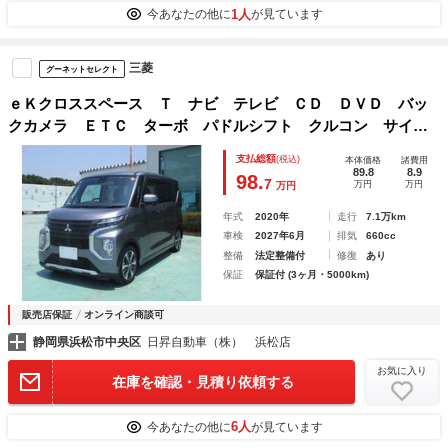
1人
今あなたの他に
が見ています
三菱
グーネットセレクト
ｅＫクロススペース Ｔ ナビ テレビ ＣＤ ＤＶＤ バッ
クカメラ ＥＴＣ ターボ パドルシフト クルコン サイド
エアバッグ 衝突軽減ブレーキ フロントリヤセンサー 左側
支払総額
(税込)
本体価格
諸費用
ハンズフリースライドドア シートヒーター ＬＥＤライト
89.8
8.9
98.
7
万円
万円
万円
年式
2020年
走行
7.1万km
車検
2027年6月
排気
660cc
整備
法定整備付
修復
あり
保証
保証付 (3ヶ月・5000km)
販売店保証
オンライン商談可
静岡県浜松市中央区
日昇自動車（株） 浜松店
お気に入り
在庫を確認・見積り依頼する
6人
今あなたの他に
が見ています