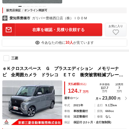
販売店保証
オンライン商談可
愛知県豊橋市
ガリバー豊橋西口店（株）ＩＤＯＭ
お気に入り
在庫を確認・見積り依頼する
10人
今あなたの他に
が見ています
三菱
ｅＫクロススペース Ｇ プラスエディション メモリーナ
ビ 全周囲カメラ ドラレコ ＥＴＣ 衝突被害軽減ブレー
キ 踏み間違い防止装置 パーキングセンサー 認定中古車
支払総額
(税込)
本体価格
諸費用
両側電動スライドドア オートマチックハイビーム アイドリ
117.7
7
124.
7
万円
万円
万円
ングストップ
23,800
通常ローン
月々
円
年式
2021年
走行
5.1万km
車検
車検整備付
排気
660cc
整備
法定整備付
修復
なし
保証
保証付 (12ヶ月・走行無制限)