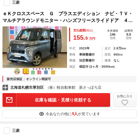
三菱
ｅＫクロススペース Ｇ プラスエディション ナビ・ＴＶ・
マルチアラウンドモニター・ハンズフリースライドドア ４Ｗ
Ｄ 衝突軽減ブレーキ Ｂｌｕｅｔｏｏｔｈ ドラレコ 両側
支払総額
(税込)
本体価格
諸費用
パワースライドドア ＥＴＣ シートヒーター 禁煙車 ＬＥ
146
9.9
155.
9
万円
万円
万円
Ｄライト
年式
2023年
走行
2.8万km
車検
車検整備付
排気
660cc
整備
法定整備付
修復
なし
保証
保証付 (3ヶ月・3000km)
販売店保証
オンライン商談可
北海道札幌市厚別区
（株）軽自動車館 新さっぽろ店
お気に入り
在庫を確認・見積り依頼する
4人
今あなたの他に
が見ています
三菱