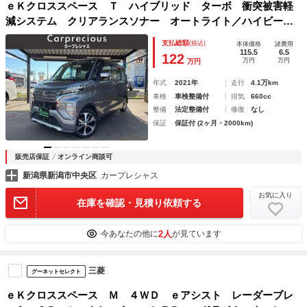
ｅＫクロススペース Ｔ ハイブリッド ターボ 衝突被害軽
減システム クリアランスソナー オートライト／ハイビー
ム ＬＥＤヘッドライト バックカメラ ＥＴＣ 社外メモリ
支払総額
(税込)
本体価格
諸費用
ーナビ Ｂｌｕｅｔｏｏｔｈ接続 オートエアコン
115.5
6.5
122
万円
万円
万円
年式
2021年
走行
4.1万km
車検
車検整備付
排気
660cc
整備
法定整備付
修復
なし
保証
保証付 (2ヶ月・2000km)
販売店保証
オンライン商談可
新潟県新潟市中央区
カープレシャス
お気に入り
在庫を確認・見積り依頼する
2人
今あなたの他に
が見ています
三菱
グーネットセレクト
ｅＫクロススペース Ｍ ４ＷＤ ｅアシスト レーダーブレ