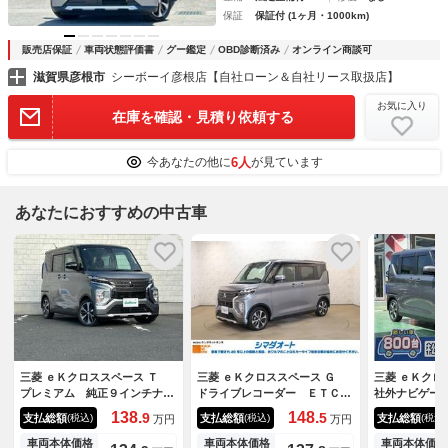
保証
保証付 (1ヶ月・1000km)
販売店保証
車両状態評価書
グー鑑定
OBD診断済み
オンライン商談可
滋賀県彦根市
シーボーイ彦根店【自社ローン＆自社リース取扱店】
お気に入り
在庫を確認・見積り依頼する
6人
今あなたの他に
が見ています
あなたにおすすめの中古車
三菱 ｅＫクロススペース Ｔ
三菱 ｅＫクロススペース Ｇ
三菱 ｅＫク
プレミアム 純正９インチナ
ドライブレコーダー ＥＴＣ
社外ナビゲー
ビ バックカメラ アラウンド
バックカメラ 両側電動スライ
メラ スマー
138.
148.
9
5
支払総額
支払総額
支払総額
(税込)
(税込)
(税込)
万円
万円
ビューモニター フルセグ Ｂ
ドドア 社外ナビ ワンセグＴ
ッドライト 
ｌｕｅｔｏｏｔｈ マイパイロ
Ｖ クリアランスソナー レー
ドドア フル
車両本体価格
車両本体価格
車両本体価格