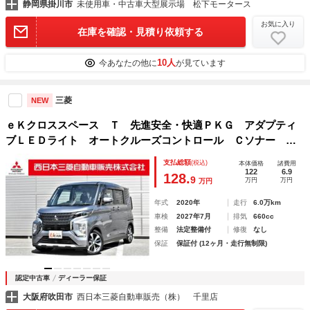
静岡県掛川市
未使用車・中古車大型展示場 松下モータース
お気に入り
在庫を確認・見積り依頼する
10人
今あなたの他に
が見ています
三菱
NEW
ｅＫクロススペース Ｔ 先進安全・快適ＰＫＧ アダプティ
ブＬＥＤライト オートクルーズコントロール Ｃソナー ｉ
－ｓｔｏｐ 両側パワースライドドア アラウンドビューモニ
支払総額
(税込)
本体価格
諸費用
ター ＬＥＤ フルセグ ＥＴＣ ターボ シートヒーター
122
6.9
128.
9
万円
万円
万円
年式
2020年
走行
6.0万km
車検
2027年7月
排気
660cc
整備
法定整備付
修復
なし
保証
保証付 (12ヶ月・走行無制限)
認定中古車
ディーラー保証
大阪府吹田市
西日本三菱自動車販売（株） 千里店