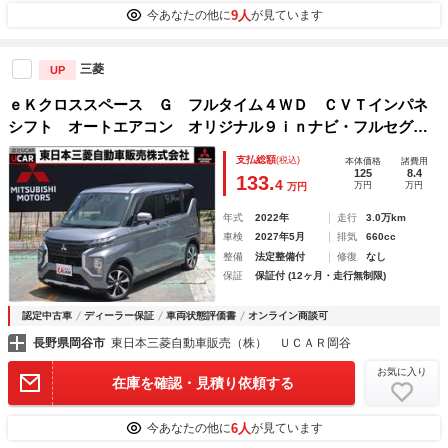
9人
今あなたの他に
が見ています
三菱
UP
ｅＫクロススペース Ｇ フルタイム４ＷＤ ＣＶＴインパネ
シフト オートエアコン オリジナル９ｉｎナビ・フルセグＴ
Ｖ・バックカメラ・ＥＴＣ連動・衝突被害軽減ブレーキ・車線
支払総額
(税込)
本体価格
諸費用
逸脱警報・ＬＥＤヘッドライト・フォグランプ・オートライ
125
8.4
133.
4
万円
万円
万円
ト・オートハイビーム・シートヒーター・寒冷地・ワンオーナ
ー
年式
2022年
走行
3.0万km
車検
2027年5月
排気
660cc
整備
法定整備付
修復
なし
保証
保証付 (12ヶ月・走行無制限)
認定中古車
ディーラー保証
車両状態評価書
オンライン商談可
長野県岡谷市
東日本三菱自動車販売（株） ＵＣＡＲ岡谷
お気に入り
在庫を確認・見積り依頼する
6人
今あなたの他に
が見ています