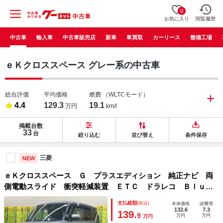
0
お気に入り
閲覧履歴
中古車
輸入車
中古車販売店
新車
車買取
カーリース
整備工場
ｅＫクロススペース グレー系の中古車
総合評価
平均価格
燃費
（WLTCモード）
4.4
129.3
19.1
万円
km/l
掲載台数
33
台
絞り込む
並び替え
条件保存
三菱
NEW
ｅＫクロススペース Ｇ プラスエディション 純正ナビ 両
側電動スライド 衝突軽減装置 ＥＴＣ ドラレコ Ｂｌｕｅ
ｔｏｏｔｈ ＬＥＤヘッド シートヒーター スマートキー
支払総額
(税込)
本体価格
諸費用
プッシュスタート オートエアコン シートリフター
132.6
7.3
139.
9
万円
万円
万円