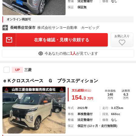
整備
法定整備付
修復
なし
保証
保証無
オンライン商談可
長崎県佐世保市
株式会社サンヨー自動車 カービッグ
お気に入り
在庫を確認・見積り依頼する
1人
今あなたの他に
が見ています
三菱
UP
ｅＫクロススペース Ｇ プラスエディション
支払総額
(税込)
本体価格
諸費用
148
6.3
154.
3
万円
万円
万円
年式
2021年
走行
3.3万km
車検
車検整備付
排気
660cc
整備
法定整備付
修復
なし
保証
保証付 (12ヶ月・走行無制限)