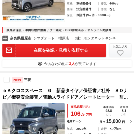
車検
車検整備付
排気
660cc
整備
法定整備付
修復
なし
保証
保証付 (3ヶ月・3000km)
販売店保証
車両状態評価書
グー鑑定
OBD診断済み
オンライン商談可
奈良県橿原市
シマダオート 橿原店 （株）ホンダネットキンキ
お気に入り
在庫を確認・見積り依頼する
3人
今あなたの他に
が見ています
三菱
NEW
ｅＫクロススペース Ｇ 新品タイヤ／保証書／社外 ＳＤナ
ビ／衝突安全装置／電動スライドドア／シートヒーター 前席
／車線逸脱防止支援システム／ドライブレコーダー 社外／ヘ
支払総額
(税込)
本体価格
諸費用
ッドランプ ＬＥＤ／Ｂｌｕｅｔｏｏｔｈ接続／ＥＴＣ
98.8
8.1
106.
9
万円
万円
万円
15,000
通常ローン
月々
円
年式
2022年
走行
7.7万km