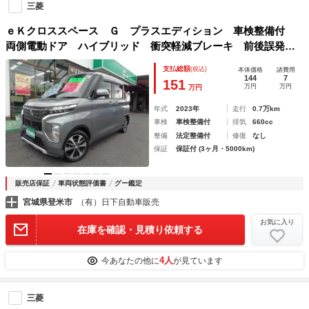
三菱
ｅＫクロススペース Ｇ プラスエディション 車検整備付
両側電動ドア ハイブリッド 衝突軽減ブレーキ 前後誤発進
抑制 メモリ－ナビＴＶ アラウンドビューモニター スマ－
支払総額
(税込)
本体価格
諸費用
トキ－Ｐスタ－ト フルオ－トＡＣ シ－トヒ－タ－ コ－ナ
144
7
151
万円
万円
万円
－センサ－ 横滑防止
年式
2023年
走行
0.7万km
車検
車検整備付
排気
660cc
整備
法定整備付
修復
なし
保証
保証付 (3ヶ月・5000km)
販売店保証
車両状態評価書
グー鑑定
宮城県登米市
（有）日下自動車販売
お気に入り
在庫を確認・見積り依頼する
4人
今あなたの他に
が見ています
三菱