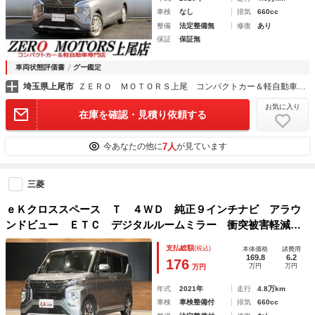
車検
なし
排気
660cc
整備
法定整備無
修復
あり
保証
保証無
車両状態評価書
グー鑑定
埼玉県上尾市
ＺＥＲＯ ＭＯＴＯＲＳ上尾 コンパクトカー＆軽自動車専門店
お気に入り
在庫を確認・見積り依頼する
7人
今あなたの他に
が見ています
三菱
ｅＫクロススペース Ｔ ４ＷＤ 純正９インチナビ アラウ
ンドビュー ＥＴＣ デジタルルームミラー 衝突被害軽減ブ
レーキ パーキングソナー ＬＥＤヘッドライト パドルシフ
支払総額
(税込)
本体価格
諸費用
ト 前後ドラレコ 最長１０年１０万ｋｍ特別保証延長
169.8
6.2
176
万円
万円
万円
年式
2021年
走行
4.8万km
車検
車検整備付
排気
660cc