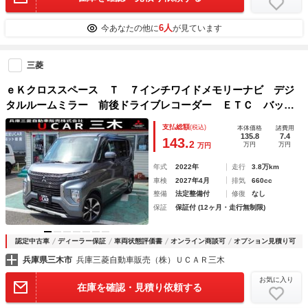
6人
今あなたの他に
が見ています
三菱
ｅＫクロススペース Ｔ ７インチワイドメモリーナビ デジ
タルルームミラー 前後ドライブレコーダー ＥＴＣ バック
カメラ 助手席側電動スライドドア シートヒーター
支払総額
(税込)
本体価格
諸費用
135.8
7.4
143.
2
万円
万円
万円
年式
2022年
走行
3.8万km
車検
2027年4月
排気
660cc
整備
法定整備付
修復
なし
保証
保証付 (12ヶ月・走行無制限)
認定中古車
ディーラー保証
車両状態評価書
オンライン商談可
オプション見積り可
兵庫県三木市
兵庫三菱自動車販売（株）ＵＣＡＲ三木
お気に入り
在庫を確認・見積り依頼する