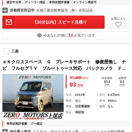
認定中古車
ディーラー保証
車両状態評価書
オンライン商談可
京都府京田辺市
京都三菱自動車販売（株）京田辺店
お気に入り
【30分以内】スピード見積り
3人
今あなたの他に
が見ています
三菱
ｅＫクロススペース Ｇ ブレーキサポート 修復歴無し ナ
ビ フルセグＴＶ ブルートゥース対応 バックカメラ ドラ
イブレコーダー スマートキー ＬＥＤヘッドライト 電動格
支払総額
(税込)
本体価格
諸費用
納ミラー
83.5
9.5
93
万円
万円
万円
年式
2021年
走行
6.6万km
車検
なし
排気
660cc
整備
法定整備無
修復
なし
保証
保証無
車両状態評価書
グー鑑定
埼玉県上尾市
ＺＥＲＯ ＭＯＴＯＲＳ上尾 コンパクトカー＆軽自動車専門店