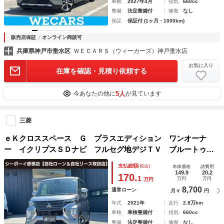
車検
2027年4月
排気
660cc
整備
法定整備付
修復
なし
保証
保証付 (1ヶ月・1000km)
販売店保証
オンライン商談可
兵庫県神戸市垂水区
ＷＥＣＡＲＳ（ウィーカーズ）神戸垂水店
お気に入り
在庫を確認・見積り依頼する
5人
今あなたの他に
が見ています
三菱
ｅＫクロススペース Ｇ プラスエディション ワンオーナ
ー イクリプスＳＤナビ フルセグ地デジＴＶ ブルートゥー
ス アラウンドビューモニター センターサーキュレーター
支払総額
(税込)
本体価格
諸費用
両側パワースライドドア スライドドアサンシェード アイド
149.9
20.2
170.
1
万円
万円
万円
リングストップ
8,700
通常ローン
月々
円
年式
2021年
走行
2.8万km
車検
車検整備付
排気
660cc
整備
法定整備付
修復
なし