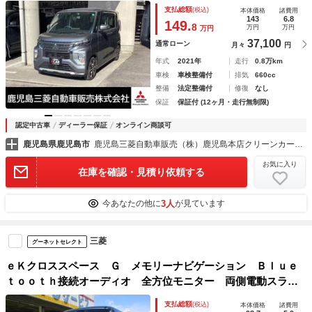
ラ メモリナビ 踏み間違い防止装置 バックモニター パー
支払総額
(税込)
本体価格
諸費用
キングセンサー 横滑り防止 前席シートヒーター ＥＴＣ
143
6.8
149.
8
万円
万円
万円
フルセグＴＶ ＡＢＳ
37,100
通常ローン
月々
円
年式
2021年
走行
0.8万km
車検
車検整備付
排気
660cc
整備
法定整備付
修復
なし
保証
保証付 (12ヶ月・走行無制限)
認定中古車
ディーラー保証
オンライン商談可
鹿児島県鹿児島市
鹿児島三菱自動車販売（株）鹿児島本店クリーンカー鹿児島
お気に入り
在庫を確認・見積り依頼する
3人
今あなたの他に
が見ています
三菱
グーネットセレクト
ｅＫクロススペース Ｇ メモリーナビゲーション Ｂｌｕｅ
ｔｏｏｔｈ接続オーディオ 全方位モニター 両側電動スライ
ドドア 前席シートヒーター ハーフレザーシート アダプテ
支払総額
(税込)
本体価格
諸費用
ィブＬＥＤヘッドライト フロント・リアソナー 社外アルミ