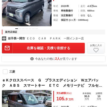
年式
2020年
走行
4.8万km
車検
車検整備付
排気
660cc
整備
法定整備付
修復
なし
保証
保証付 (1ヶ月・1000km)
販売店保証
岩手県一関市
ＥＣＯ ＣＡＲ ＰＡＲＫ 一関インター店
お気に入り
在庫を確認・見積り依頼する
2人
今あなたの他に
が見ています
三菱
ｅＫクロススペース Ｇ プラスエディション Ｗエアバッ
ク ＡＢＳ スマートキー ＥＴＣ メモリーナビ フルセ
グ ＢＴオーディオ 両側パワースライドドア
支払総額
(税込)
本体価格
諸費用
95.9
10
105.
9
万円
万円
万円
年式
2021年
走行
4.5万km