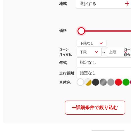
選択する
地域
マガジン
車カタログ
価格
自動車ローン
ローン
ロー
～
月々支払
頭金
保険
年式
レビュー
走行距離
車体色
価格相場
教習所
詳細条件で絞り込む
用語集