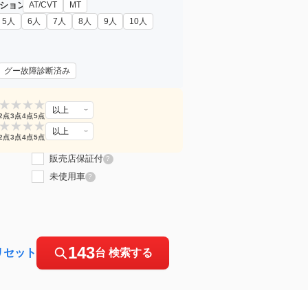
ション
AT/CVT
MT
5人
6人
7人
8人
9人
10人
グー故障診断済み
★
★
★
★
以上
2点
3点
4点
5点
★
★
★
★
以上
2点
3点
4点
5点
販売店保証付
?
未使用車
?
143
リセット
台 検索する