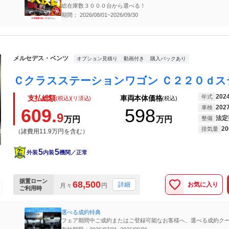
総在庫数３０００台から選べる！
期間： 2026/08/01~2026/09/30
メルセデス・ベンツ
オプション見積り
動画付き
購入パックあり
202
年式
支払総額
車両本体価格
(税込)(リ済込)
(税込)
202
車検
609.
598
9
法定
万円
万円
整備
20
排気量
（諸費用11.9万円を含む）
5
5
外装
内装
機関／正常
据置ローン
68,500
お気に入り
詳細
月々
円
ご利用時
選べる成約特典
フェア期間中ご成約またはご登録可能なお客様へ、選べる成約ク
呈。※他のキャンペーン・特典・お値引きとの併用可。ご利用に