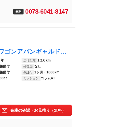
0078-6041-8147
無料
Ｃクラスステーションワゴン Ｃ２２０ｄ ワゴンアバンギャルド ＡＭＧライン セーフティビジョンＰＫＧ／ＡｐｐｌｅＣａｒＰｌａｙ／全周囲カメラ／電動リアゲートフットオープナー付き／シートヒーター／ワイヤレス充電／シートメモリ／クリアランスソナー／フルセグＴＶ／ドライブレコーダー
4年
1.2万km
走行距離
整備付
なし
修復歴
整備付
1ヶ月・1000km
保証付
00cc
コラムAT
ミッション
在庫の確認・お見積り（無料）