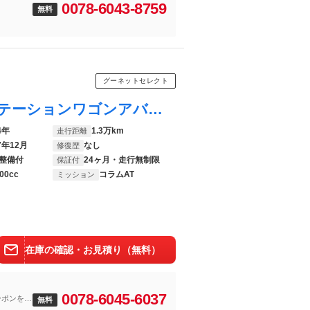
0078-6043-8759
無料
グーネットセレクト
Ｃクラスステーションワゴン Ｃ２２０ｄステーションワゴンアバンギルドＡＭＧライＰ ＭＰ２０２４０２ ＥＴＣ２．０ 全周囲カメラ ナビ クリアランスソナー オートクルーズコントロール レーンアシスト アルミホイール ＬＥＤヘッドランプ サンルーフ パワーシート スマートキー
4年
1.3万km
走行距離
7年12月
なし
修復歴
整備付
24ヶ月・走行無制限
保証付
00cc
コラムAT
ミッション
在庫の確認・お見積り（無料）
0078-6045-6037
ーポンを進
無料
は条件がご