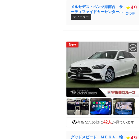
メルセデス・ベンツ港南台 サ
4.9
ーティファイドカーセンター
240件
（株）シュテルン世田谷
ディーラー
New
42人
今あなたの他に
が見ています
グッドスピード ＭＥＧＡ 輸
4.9