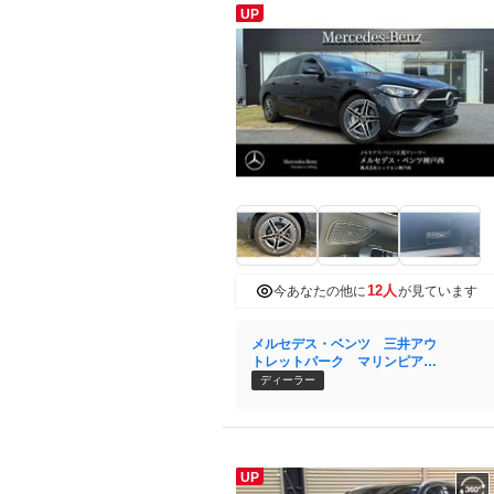
UP
12人
今あなたの他に
が見ています
メルセデス・ベンツ 三井アウ
トレットパーク マリンピア神
戸店株式会社シュテルン神戸西
ディーラー
UP