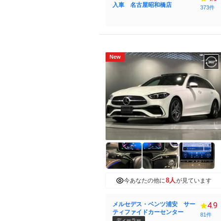
入車 名古屋昭和橋店
373件
New
8人
今あなたの他に
が見ています
メルセデス・ベンツ浦安 サー
4.9
ティファイドカーセンター
81件
ディーラー