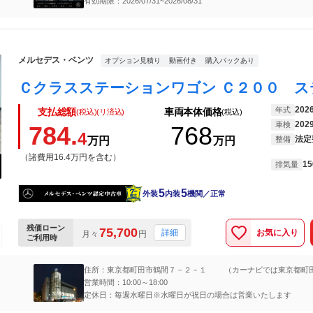
有効期限：2026/07/31~2026/08/31
ざいます。詳しくはセールススタッフまで。
メルセデス・ベンツ
オプション見積り
動画付き
購入パックあり
202
年式
支払総額
車両本体価格
(税込)(リ済込)
(税込)
202
車検
784.
768
4
法定
万円
万円
整備
（諸費用16.4万円を含む）
15
排気量
5
5
外装
内装
機関／正常
残価ローン
75,700
お気に入り
詳細
月々
円
ご利用時
住所：東京都町田市鶴間７－２－１ （カーナビでは東京都町
１６７４－１）
営業時間：10:00～18:00
定休日：毎週水曜日※水曜日が祝日の場合は営業いたします