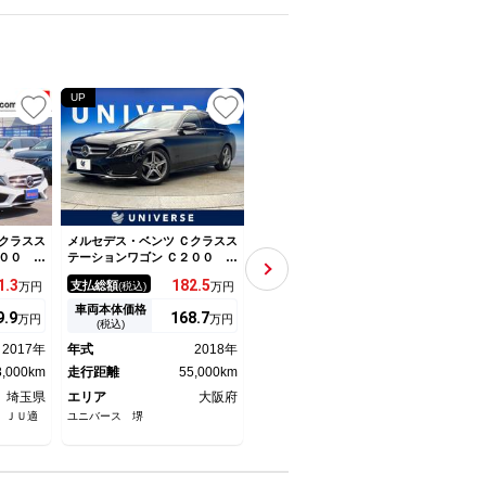
UP
UP
クラスス
メルセデス・ベンツ Ｃクラスス
メルセデス・ベンツ Ｃクラスス
メルセ
００ ス
テーションワゴン Ｃ２００ ス
テーションワゴン Ｃ２００ステ
テーシ
ポーツ本
テーションワゴン スポーツ
ーションワゴンアバンギャルド
テー
1.
3
182.
5
200.
8
支払総額
支払総額
支払
万円
(税込)
万円
(税込)
万円
フティ
レーダーセーフティＰＫＧ ヘ
ＡＭＧライン レーダーセーフ
合皮
グＰ・エ
ッドアップディスプレイ 合皮
ティ 赤レザーシート Ｂｕｒ
ー 
車両本体価格
車両本体価格
車両
9.
9
168.
7
183
万円
万円
万円
本革シー
シート 前席シートヒーター
ｍｅｓｔｅｒ ＨＵＤ 純正ナ
アッ
(税込)
(税込)
カメラ・
前席パワーシート パワーバッ
ビ ＴＶ バックモニター 社
ック
2017年
年式
2018年
年式
2019年
年式
ズフリー
クドア アダプティブハイビー
外レーダー ドラレコ パフュ
ーム
Ｄライ
8,000km
ムアシストプラス プライバシ
走行距離
55,000km
ームアトマイザー ＬＥＤ Ｅ
走行距離
56,000km
シー
走行
・２．０
ーガラス 禁煙車
ＴＣ パワーテールゲート シ
ィＰ
埼玉県
エリア
大阪府
エリア
茨城県
エリ
ートヒーター
テム
 ＪＵ適
ユニバース 堺
つくばインポートセレクション
ユニバ