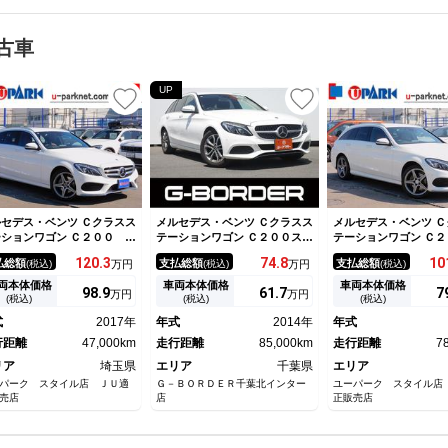
古車
UP
セデス・ベンツ Ｃクラスス
メルセデス・ベンツ Ｃクラスス
メルセデス・ベンツ Ｃ
ションワゴン Ｃ２００ ス
テーションワゴン Ｃ２００ステ
テーションワゴン Ｃ２
ーションワゴン スポーツ本
ーションワゴン アバンギャル
テーションワゴン ス
120.
3
74.
8
10
払総額
支払総額
支払総額
(税込)
万円
(税込)
万円
(税込)
仕様 レーダーセーフティ
ド 禁煙車 純正８．８インチ
革仕様 レーダーセー
・ＡＭＧスタイリング・エア
ナビ フルセグＴＶ バックカ
Ｐ・ＡＭＧスタイリン
両本体価格
車両本体価格
車両本体価格
98.
9
61.
7
7
万円
万円
ランスＰＫＧ・赤本革シー
メラ 電動リアゲート レーダ
アバランスＰＫＧ・赤
(税込)
(税込)
(税込)
・ナビＴＶ・バックカメラ・
ークルーズコントロール ルー
ト・ナビＴＶ・バック
式
2017年
年式
2014年
年式
ｌｕｅｔｏｏｔｈ・キーレス
フレール シートヒーター パ
ＡＭＧ１８ＡＷ・ハン
ー・ＡＭＧ１８インチＡＷ・
行距離
47,000km
ワーシート ブラインドスポッ
走行距離
85,000km
電動リアゲート・ＬＥ
走行距離
7
ンズフリー電動リアゲート・
トモニター オートマチックハ
ト・コーナーセンサー
リア
埼玉県
エリア
千葉県
エリア
ＵＤ・ＥＴＣ
イビーム
ＥＴＣ・ＵＳＢ
パーク スタイル店 ＪＵ適
Ｇ－ＢＯＲＤＥＲ千葉北インター
ユーパーク スタイル店
売店
店
正販売店