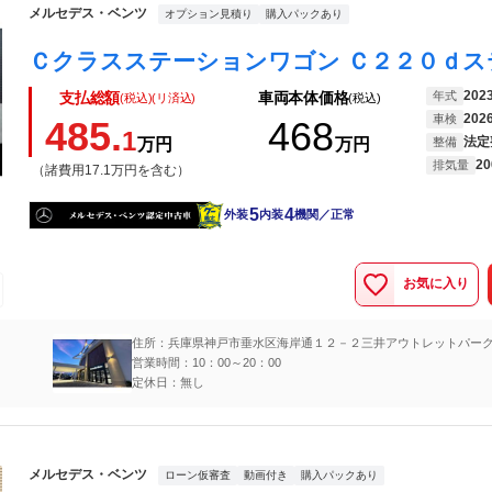
メルセデス・ベンツ
オプション見積り
購入パックあり
202
年式
支払総額
車両本体価格
(税込)(リ済込)
(税込)
202
車検
485.
468
1
法定
万円
万円
整備
20
排気量
（諸費用17.1万円を含む）
5
4
外装
内装
機関／正常
お気に入り
住所：兵庫県神戸市垂水区海岸通１２－２三井アウトレットパー
ピア神戸店１１０００
営業時間：10：00～20：00
定休日：無し
メルセデス・ベンツ
ローン仮審査
動画付き
購入パックあり