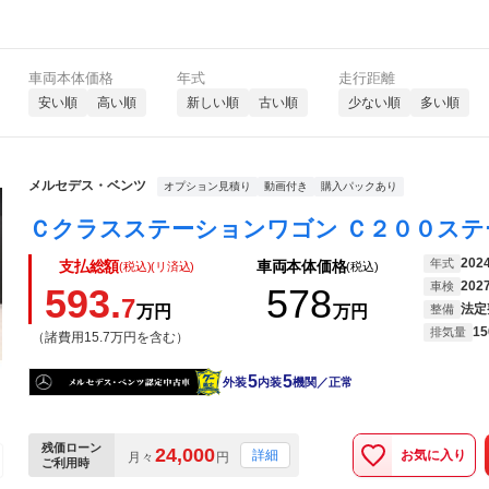
車両本体価格
年式
走行距離
安い順
高い順
新しい順
古い順
少ない順
多い順
メルセデス・ベンツ
オプション見積り
動画付き
購入パックあり
202
年式
支払総額
車両本体価格
(税込)(リ済込)
(税込)
202
車検
593.
578
7
法定
万円
万円
整備
15
排気量
（諸費用15.7万円を含む）
5
5
外装
内装
機関／正常
残価ローン
24,000
お気に入り
詳細
月々
円
ご利用時