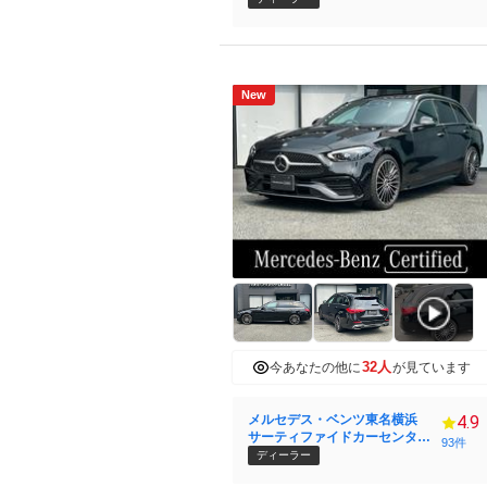
New
32人
今あなたの他に
が見ています
メルセデス・ベンツ東名横浜
4.9
サーティファイドカーセンタ
93件
ー （株）シュテルン世田谷
ディーラー