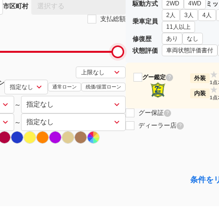
駆動方式
ミッ
2WD
4WD
選択する
市区町村
2人
3人
4人
支払総額
乗車定員
11人以上
修復歴
あり
なし
状態評価
車両状態評価書付
★
グー鑑定
?
外装
ン
1点
通常ローン
残価/据置ローン
★
内装
1点
～
グー保証
?
～
ディーラー店
?
条件を