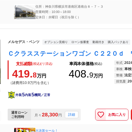
住所：神奈川県横浜市港南区港南台８－７－３
営業時間：10:00～18:00
定休日：水曜日（祝日を除く）
メルセデス・ベンツ
オプション見積り
ローン仮審査
動画付き
購入パックあり
202
年式
支払総額
車両本体価格
(税込)(リ済込)
(税込)
車検
車検
419.
408.
8
9
法定
万円
万円
整備
20
排気量
（諸費用10.9万円を含む）
5
5
外装
内装
機関／正常
通常ローン
28,300
お気に入り
詳細
月々
円
ご利用時
大決算セール！