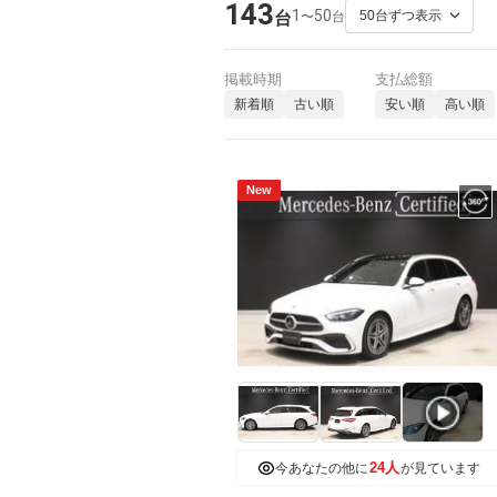
143
1
50
〜
台
台
掲載時期
支払総額
新着順
古い順
安い順
高い順
New
24人
今あなたの他に
が見ています