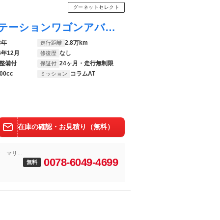
グーネットセレクト
Ｃクラスステーションワゴン Ｃ２２０ｄステーションワゴンアバンギルドＡＭＧライＰ レザーエクスクルーシブパッケージ ドライバーズパッケージ ベーシックパッケージ ＡＭＧラインパッケージ パノラミックスライディングルーフ グラファイトグレー ブラインドスポットアシスト ブラックレザー
3年
2.8万km
走行距離
6年12月
なし
修復歴
整備付
24ヶ月・走行無制限
保証付
00cc
コラムAT
ミッション
在庫の確認・お見積り（無料）
ク マリン
0078-6049-4699
無料