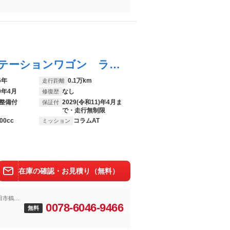
Ｃクラスステーションワゴン Ｃ２００ ステーションワゴン ラグジュアリー メルセデスケア継承／パノラミックスライディングルーヘッドアップディスプレイ／３６０°カメラシステム／Ｂｕｒｍｅｓｔｅｒサウンド／ルーフレール／シートベンチレーター／レーダーセーフティパッケージ／スポー
6年
0.1万km
走行距離
9年4月
なし
修復歴
整備付
2029(令和11)年4月ま
保証付
で・走行無制限
00cc
コラムAT
ミッション
在庫の確認・お見積り（無料）
田市鶴間
0078-6046-9466
無料