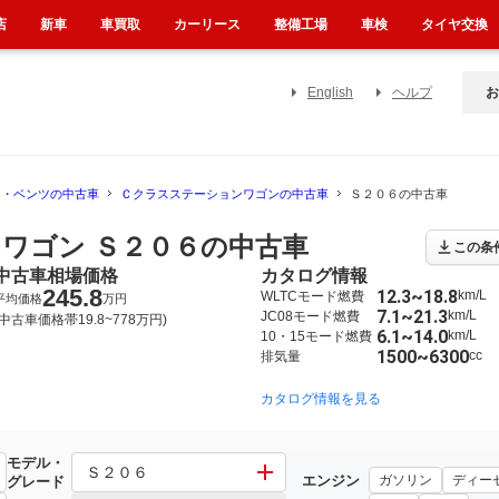
店
新車
車買取
カーリース
整備工場
車検
タイヤ交換
English
ヘルプ
お
ス・ベンツの中古車
Ｃクラスステーションワゴンの中古車
Ｓ２０６の中古車
ワゴン Ｓ２０６の中古車
この条
中古車相場価格
カタログ情報
245.8
12.3~18.8
km/L
WLTCモード燃費
平均価格
万円
7.1~21.3
km/L
JC08モード燃費
(中古車価格帯19.8~778万円)
6.1~14.0
km/L
10・15モード燃費
1500~6300
cc
排気量
2014年10月~2021年7月（325）
2008年4月~2014年10月（100）
カタログ情報を見る
モデル・
ラスステーションワゴン
Ｓ２０６
エンジン
ガソリン
ディー
グレード