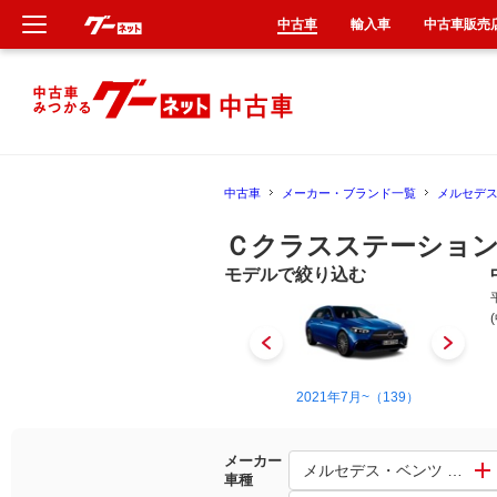
中古車
輸入車
中古車販売
新車
中古車
中古車
メーカー・ブランド一覧
メルセデ
輸入車
Ｃクラスステーション
クルマ買取
モデルで絞り込む
カーリース
タイヤ交換
1996年12月~2001年6月（3）
2021年7月~（139）
整備工場
メーカー
メルセデス・ベンツ Ｃク
車種
車検