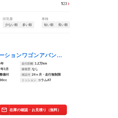
›
1
2
3
排気量
車検
少ない順
多い順
短い順
長い順
Ｃクラスステーションワゴン Ｃ２００ステーションワゴンアバンギャルドＡＭＧライＰ ＡＭＧライン ベーシックパッケージ ドライバーズパッケージ パノラミックスライディングルーフ 本革巻きスポーツステアリング レーダーセーフティーパッケージ ヘッドアップディスプレイ ＭＢＵＸ ３６０度
4年
1.2万km
走行距離
7年3月
なし
修復歴
整備付
24ヶ月・走行無制限
保証付
00cc
コラムAT
ミッション
在庫の確認・お見積り（無料）