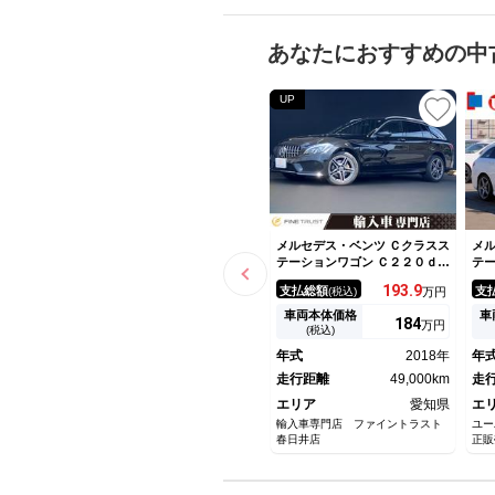
あなたにおすすめの中
UP
メルセデス・ベンツ Ｃクラスス
メル
テーションワゴン Ｃ２２０ｄ
テー
ステーションワゴンローレウス
テ
193.
9
支払総額
支
(税込)
万円
エディション パノラミックス
革
ライディングサンルーフ レー
Ｐ
車両本体価格
車
184
万円
ダーセーフティパッケージ ６
バ
(税込)
ヶ月走行距離無制限保証付 ア
ト
年式
2018年
年
ダプティブクルーズコントロー
Ｂ
ル 禁煙車 レザーシート シ
走行距離
49,000km
ゴ
走
ートヒーター パワーバックド
ハ
エリア
愛知県
エ
ア フルセグＴＶ
Ｈ
輸入車専門店 ファイントラスト
ユー
春日井店
正販