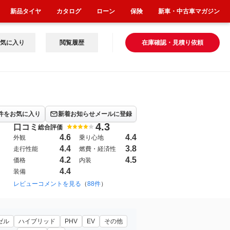
新品タイヤ
カタログ
ローン
保険
新車・中古車マガジン
気に入り
閲覧履歴
在庫確認・見積り依頼
件をお気に入り
新着お知らせメールに登録
4.3
口コミ
総合評価
4.6
4.4
外観
乗り心地
4.4
3.8
走行性能
燃費・経済性
4.2
4.5
価格
内装
4.4
装備
2001年6月~2008年4月（10）
レビューコメントを見る
（
88件
）
1996年12月~2001年6月（3）
ゼル
ハイブリッド
PHV
EV
その他