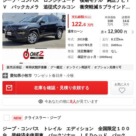
ジープ・コンパス ロンジチュード 後期モデル 純正ナビＴ
Ｖ バックカメラ 追従式クルコン 衝突軽減Ｓブラインドス
ポット 障害物センサー Ｂｌｕｅｔｏｏｔｈ接続 スマート
支払総額
(税込)
本体価格
諸費用
キー プッシュスタート ＥＴＣ ステアリングリモコン
108
14.6
122.
6
万円
万円
万円
12,900
通常ローン
月々
円
年式
2019後
走行
8.2万km
車検
2027年5月
排気
2400cc
整備
法定整備付
修復
なし
保証
保証付 (1ヶ月・1000km)
販売店保証
車両状態評価書
グー鑑定
オンライン商談可
オプション見積り可
愛知県小牧市
ワンゼット春日井・小牧
お気に入り
在庫を確認・見積り依頼する
8人
今あなたの他に
が見ています
クライスラー・ジープ
NEW
ジープ・コンパス トレイル エディション 全国限定１００
台 登録済未使用車 パークソナー ＬＥＤヘッド パークア