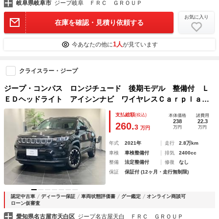
岐阜県岐阜市
ジープ岐阜 ＦＲＣ ＧＲＯＵＰ
お気に入り
在庫を確認・見積り依頼する
1人
今あなたの他に
が見ています
クライスラー・ジープ
ジープ・コンパス ロンジチュード 後期モデル 整備付 Ｌ
ＥＤヘッドライト アイシンナビ ワイヤレスＣａｒｐｌａ
ｙ ＡＣＣ ＢＳＭ バックモニター オートブレーキホール
支払総額
(税込)
本体価格
諸費用
ド ＥＴＣ
238
22.3
260.
3
万円
万円
万円
年式
2021年
走行
2.8万km
車検
車検整備付
排気
2400cc
整備
法定整備付
修復
なし
保証
保証付 (12ヶ月・走行無制限)
認定中古車
ディーラー保証
車両状態評価書
グー鑑定
オンライン商談可
ローン仮審査
愛知県名古屋市天白区
ジープ名古屋天白 ＦＲＣ ＧＲＯＵＰ