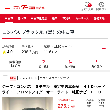
0
お気に入り
閲覧履歴
中古車
輸入車
中古車販売店
新車
車買取
カーリース
整備工場
コンパス ブラック系（黒）の中古車
総合評価
平均価格
燃費
（WLTCモード）
4.0
238.3
11.6
万円
km/l
掲載台数
137
台
絞り込む
並び替え
条件保存
クライスラー・ジープ
NEW
グーネットセレクト
ジープ・コンパス Ｓモデル 認定中古車保証 ＨＩＤヘッド
ライト フロントフォグ オートライト 純正ナビ ＥＴＣ
２．０ バックカメラ レザーシート シートヒーター アダ
支払総額
(税込)
本体価格
諸費用
プティブクルーズコントロール ブラインドスポットモニター
258
17.5
275.
5
万円
万円
万円