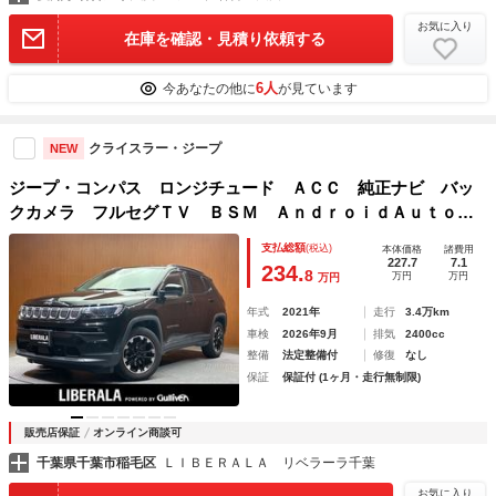
お気に入り
在庫を確認・見積り依頼する
6人
今あなたの他に
が見ています
クライスラー・ジープ
NEW
ジープ・コンパス ロンジチュード ＡＣＣ 純正ナビ バッ
クカメラ フルセグＴＶ ＢＳＭ ＡｎｄｒｏｉｄＡｕｔｏ
Ｂｌｕｅｔｏｏｔｈ ＬＥＤヘッドライト オートライト 半
支払総額
(税込)
本体価格
諸費用
革 ドライブレコーダー ＥＴＣ 純正１７インチＡＷ
227.7
7.1
234.
8
万円
万円
万円
年式
2021年
走行
3.4万km
車検
2026年9月
排気
2400cc
整備
法定整備付
修復
なし
保証
保証付 (1ヶ月・走行無制限)
販売店保証
オンライン商談可
千葉県千葉市稲毛区
ＬＩＢＥＲＡＬＡ リベラーラ千葉
お気に入り