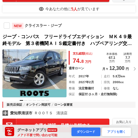
5人
今あなたの他に
が見ています
クライスラー・ジープ
NEW
ジープ・コンパス フリードライブエディション ＭＫ４９最
終モデル 第３者機関ＡＩＳ鑑定書付き ハブベアリング交換
済（２０２６年８月） 禁煙車 バックカメラ ＥＴＣ キー
支払総額
(税込)
本体価格
諸費用
レス 純正アルミ ルーフレール クルーズコントロール ７
67.1
7.7
74.
8
万円
万円
万円
５台限定車
12,300
通常ローン
月々
円
年式
2017年
走行
5.8万km
車検
2027年2月
排気
2000cc
整備
法定整備付
修復
なし
保証
保証付 (1ヶ月・走行無制限)
販売店保証
オンライン商談可
ローン仮審査
愛知県清須市
ＲＯＯＴＳ 清須店
お気に入り
在庫を確認・見積り依頼する
グーネットアプリ
RENEW
ダウンロード
アプリを開く
メアド不要で問い合わせ可能