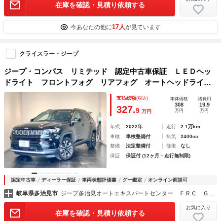
在庫を確認・見積り依頼する
17人
今あなたの他に
が見ています
クライスラー・ジープ
ジープ・コンパス リミテッド 認定中古車保証 ＬＥＤヘッ
ドライト フロントフォグ リアフォグ オートヘッドライ
ト レザーシート シートヒーター オートエアコン 純正ナ
支払総額
(税込)
本体価格
諸費用
ビ ＥＴＣ２．０ バックカメラ ４ＷＤ アップルカープレ
308
19.9
327.
9
万円
万円
万円
イ
年式
2022年
走行
2.1万km
車検
車検整備付
排気
2400cc
整備
法定整備付
修復
なし
保証
保証付 (12ヶ月・走行無制限)
認定中古車
ディーラー保証
車両状態評価書
グー鑑定
オンライン商談可
岐阜県多治見市
ジープ多治見オートエキスパートセンター ＦＲＣ ＧＲＯＵＰ
お気に入り
在庫を確認・見積り依頼する