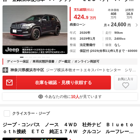
シスト アイドリングストップ ルーフレール オートクルー
支払総額
(税込)
本体価格
諸費用
ズコントロール スマートキー レーンキープ 認定中古車
408
16.9
424.
9
万円
万円
万円
24,600
残価ローン
月々
円
年式
2026年
走行
90km
車検
2029年1月
排気
2400cc
整備
法定整備付
修復
なし
保証
保証付 (2029(令和11)年1月まで・60000k
ディーラー保証
車両状態評価書
グー鑑定
オンライン商談可
神奈川県横浜市中区
ジープ横浜本牧オートエキスパートセンター シリウス株式会社
お気に入り
在庫を確認・見積り依頼する
10人
今あなたの他に
が見ています
クライスラー・ジープ
ジープ・コンパス ノース ４ＷＤ 社外ナビ Ｂｌｕｅｔｏ
ｏｔｈ接続 ＥＴＣ 純正１７ＡＷ クルコン ルーフレー
ル 禁煙車 スペアＫＥＹ ステアリングスイッチ ＡＢＳ