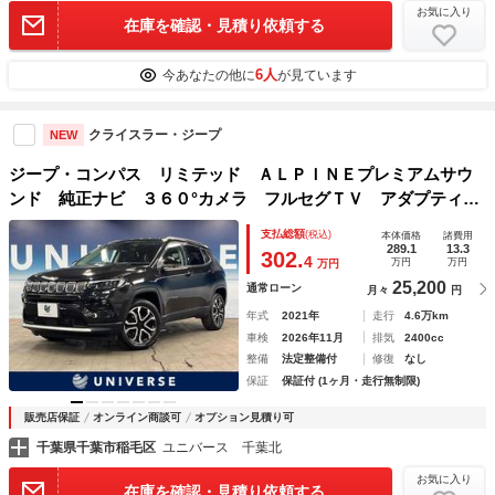
お気に入り
在庫を確認・見積り依頼する
6人
今あなたの他に
が見ています
クライスラー・ジープ
NEW
ジープ・コンパス リミテッド ＡＬＰＩＮＥプレミアムサウ
ンド 純正ナビ ３６０°カメラ フルセグＴＶ アダプティブ
クルーズコントロール ブラインドスポットモニター シート
支払総額
(税込)
本体価格
諸費用
ヒーター Ｂｌｕｅｔｏｏｔｈ 電動リアゲート １オーナー
289.1
13.3
302.
4
万円
万円
万円
25,200
通常ローン
月々
円
年式
2021年
走行
4.6万km
車検
2026年11月
排気
2400cc
整備
法定整備付
修復
なし
保証
保証付 (1ヶ月・走行無制限)
販売店保証
オンライン商談可
オプション見積り可
千葉県千葉市稲毛区
ユニバース 千葉北
お気に入り
在庫を確認・見積り依頼する