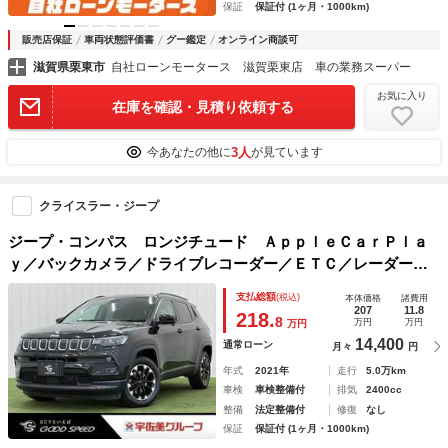
保証
保証付 (1ヶ月・1000km)
販売店保証
車両状態評価書
グー鑑定
オンライン商談可
滋賀県栗東市
自社ローンモータース 滋賀栗東店 車の業務スーパー
お気に入り
在庫を確認・見積り依頼する
3人
今あなたの他に
が見ています
クライスラー・ジープ
ジープ・コンパス ロンジチュード ＡｐｐｌｅＣａｒＰｌａ
ｙ／バックカメラ／ドライブレコーダー／ＥＴＣ／レーダーク
ルーズ／ブラインドスポット／クリアランスソナー／パーキン
支払総額
(税込)
本体価格
諸費用
グアシスト／レーンアシスト／オートライト
207
11.8
218.
8
万円
万円
万円
14,400
通常ローン
月々
円
年式
2021年
走行
5.0万km
車検
車検整備付
排気
2400cc
整備
法定整備付
修復
なし
保証
保証付 (1ヶ月・1000km)