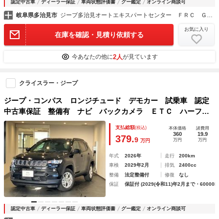
認定中古車
ディーラー保証
車両状態評価書
グー鑑定
オンライン商談可
岐阜県多治見市
ジープ多治見オートエキスパートセンター ＦＲＣ ＧＲＯＵＰ
お気に入り
在庫を確認・見積り依頼する
2人
今あなたの他に
が見ています
クライスラー・ジープ
ジープ・コンパス ロンジチュード デモカー 試乗車 認定
中古車保証 整備有 ナビ バックカメラ ＥＴＣ ハーフレ
ザー 純正アルミホイール ＬＥＤヘッドライト ＬＥＤフォ
支払総額
(税込)
本体価格
諸費用
グランプ
360
19.9
379.
9
万円
万円
万円
年式
2026年
走行
200km
車検
2029年2月
排気
2400cc
整備
法定整備付
修復
なし
保証
保証付 (2029(令和11)年2月まで・60000k
認定中古車
ディーラー保証
車両状態評価書
グー鑑定
オンライン商談可