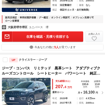
車検
2026年12月
排気
2400cc
整備
法定整備付
修復
なし
保証
保証付 (1ヶ月・走行無制限)
販売店保証
車両状態評価書
グー鑑定
オンライン商談可
オプション見積り可
ローン仮審査
大阪府堺市堺区
ユニバース 堺
お気に入り
在庫を確認・見積り依頼する
9人
今あなたの他に
が見ています
クライスラー・ジープ
UP
ジープ・コンパス リミテッド 黒革シート アダプティブク
ルーズコントロール シートヒーター パワーシート 純正ナ
ビゲーション バックカメラ コーナーセンサー Ｂｌｕｅｔ
支払総額
(税込)
本体価格
諸費用
ｏｏｔｈ ＨＩＤヘッドランプ ブラインドスポットアシス
193.6
13.8
207.
4
万円
万円
万円
ト 禁煙
16,100
通常ローン
月々
円
年式
2020年
走行
4.9万km
車検
2027年7月
排気
2400cc