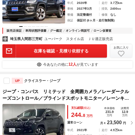
年式
2020年
走行
3.7万km
車検
2027年3月
排気
2400cc
整備
法定整備付
修復
なし
保証
保証付 (6ヶ月・走行無制限)
販売店保証
車両状態評価書
グー鑑定
オンライン商談可
ローン仮審査
埼玉県入間郡三芳町
ユーパーク スタイル店 ＪＵ適正販売店
お気に入り
在庫を確認・見積り依頼する
12人
今あなたの他に
が見ています
クライスラー・ジープ
UP
ジープ・コンパス リミテッド 全周囲カメラ／レーダークル
ーズコントロール／ブラインドスポットモニター／レーンキー
プアシスト／パワーシート／黒革シート／クリアランスソナー
支払総額
(税込)
本体価格
諸費用
／ＥＴＣ／ＬＥＤヘッドライト／オートエアコン
231.9
12.9
244.
8
万円
万円
万円
23,500
通常ローン
月々
円
年式
2021年
走行
4.9万km