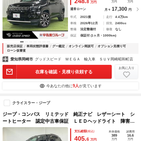
248.
8
万円
万円
万円
ライト
17,300
通常ローン
月々
円
年式
2021後
走行
4.4万km
車検
2026年12月
排気
2400cc
整備
法定整備付
修復
なし
保証
保証付 (1ヶ月・1000km)
販売店保証
車両状態評価書
グー鑑定
オンライン商談可
オプション見積り可
ローン仮審査
愛知県岡崎市
グッドスピード ＭＥＧＡ 輸入車 ＳＵＶ岡崎昭和町店
お気に入り
在庫を確認・見積り依頼する
9人
今あなたの他に
が見ています
クライスラー・ジープ
ジープ・コンパス リミテッド 純正ナビ レザーシート シ
ートヒーター 認定中古車保証 ＬＥＤヘッドライト 障害物
センサー 衝突軽減ブレーキ アダプティブクルーズコントロ
支払総額
(税込)
本体価格
諸費用
ール バックカメラ 電動リアゲート 電動パワーシート
389
16.6
405.
6
万円
万円
万円