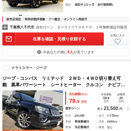
保証
保証付 (12ヶ月・走行無制限)
販売店保証
車両状態評価書
グー鑑定
オンライン商談可
千葉県八千代市
自社ローン カーライフＴＯＫＹＯ １年無料保証付販売
お気に入り
在庫を確認・見積り依頼する
6人
今あなたの他に
が見ています
クライスラー・ジープ
ジープ・コンパス リミテッド ２ＷＤ・４ＷＤ切り替え可
能 黒革パワーシート シートヒーター クルコン ナビフル
セグＤＶＤ Ｂｌｕｅｔｏｏｔｈ バックサイドカメラ Ｂｏ
支払総額
(税込)
本体価格
諸費用
ｓｔｏｎサウンド 純正１８ＡＷ フォグ リアフォグ ルー
59.9
20
79.
9
万円
万円
万円
フレール
21,500
通常ローン
月々
円
年式
2013年
走行
7.7万km
車検
車検整備付
排気
2400cc
整備
法定整備付
修復
なし