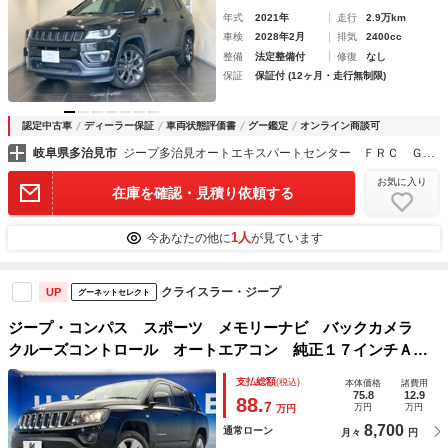
年式
2021年
走行
2.9万km
車検
2028年2月
排気
2400cc
整備
法定整備付
修復
なし
保証
保証付 (12ヶ月・走行無制限)
認定中古車
ディーラー保証
車両状態評価書
グー鑑定
オンライン商談可
岐阜県多治見市
ジープ多治見オートエキスパートセンター ＦＲＣ ＧＲＯＵＰ
お気に入り
在庫を確認・見積り依頼する
1人
今あなたの他に
が見ています
クライスラー・ジープ
UP
グーネットセレクト
ジープ・コンパス スポーツ メモリーナビ バックカメラ
クルーズコントロール オートエアコン 純正１７インチＡ
Ｗ Ｂｌｕｅｔｏｏｔｈ接続 ワンセグＴＶ ＣＤ／ＤＶＤ再
支払総額
(税込)
本体価格
諸費用
生 ＥＴＣ車載器 禁煙車
75.8
12.9
88.
7
万円
万円
万円
8,700
通常ローン
月々
円