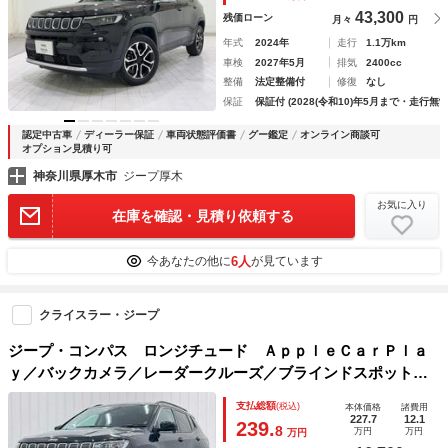
43,300
残価ローン
月々
円
年式
2024年
走行
1.1万km
車検
2027年5月
排気
2400cc
整備
法定整備付
修復
なし
保証
保証付 (2028(令和10)年5月まで・走行無制
認定中古車
ディーラー保証
車両状態評価書
グー鑑定
オンライン商談可
オプション見積り可
神奈川県厚木市
ジープ厚木
お気に入り
在庫を確認・見積り依頼する
6人
今あなたの他に
が見ています
クライスラー・ジープ
ジープ・コンパス ロンジチュード ＡｐｐｌｅＣａｒＰｌａ
ｙ／バックカメラ／レーダークルーズ／ブラインドスポット／
クリアランスソナー／パーキングアシスト／ハーフレザーシー
支払総額
(税込)
本体価格
諸費用
ト／ＥＴＣ／アイドリングストップ／ステアリングリモコン／
227.7
12.1
239.
8
万円
万円
万円