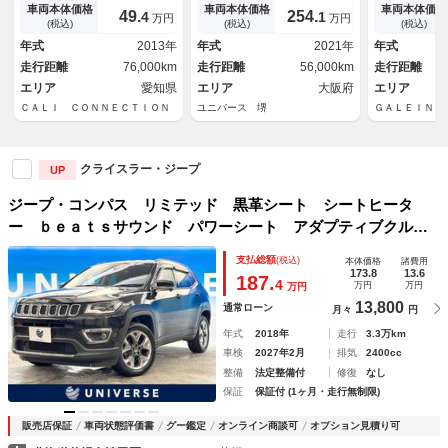
シート 前席シートヒーター
ー サイドカ
車両本体価格
車両本体価格
車両本体価格
49.
254.
4
1
万円
万円
ＡＬＰＩＮＥサウンドシステ
ｏｏｔｈ ク
(税込)
(税込)
(税込)
ム ＬＥＤヘッド 純正１８イ
ル パワーシ
年式
2013年
年式
2021年
年式
ンチアルミ レーダークルー
キーレス 禁
走行距離
76,000km
走行距離
56,000km
走行距離
ズ 革シート 全周囲カメラ
グ 電動格納
エリア
愛知県
エリア
大阪府
エリア
ＣＡＬＩ ＣＯＮＮＥＣＴＩＯＮ
ユニバース 堺
ＧＡＬＥＩＮ 
クライスラー・ジープ
UP
ジープ・コンパス リミテッド 黒革シート シートヒータ
ー ｂｅａｔｓサウンド パワーシート アダプティブクルー
ズコントロール 純正ナビ Ｂｌｕｅｔｏｏｔｈ バックカメ
支払総額
(税込)
本体価格
諸費用
ラ ＨＩＤヘッドライト オートハイビーム オートライト
173.8
13.6
187.
4
万円
万円
万円
ＥＴＣ
13,800
通常ローン
月々
円
年式
2018年
走行
3.3万km
車検
2027年2月
排気
2400cc
整備
法定整備付
修復
なし
保証
保証付 (1ヶ月・走行無制限)
販売店保証
車両状態評価書
グー鑑定
オンライン商談可
オプション見積り可