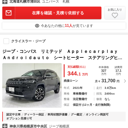
北海道札幌市清田区
ユニバース 札幌
お気に入り
在庫を確認・見積り依頼する
11人
今あなたの他に
が見ています
クライスラー・ジープ
ジープ・コンパス リミテッド Ａｐｐｌｅｃａｒｐｌａｙ
Ａｎｄｒｏｉｄａｕｔｏ シートヒーター ステアリングヒー
ター パワーシート レザーシート アダプティブクルーズコ
支払総額
(税込)
本体価格
諸費用
ントロール ＥＴＣ２．０
327
17.1
344.
1
万円
万円
万円
31,700
残価ローン
月々
円
年式
2021年
走行
3.8万km
車検
車検整備付
排気
2400cc
整備
法定整備付
修復
なし
保証
保証付 (12ヶ月・走行無制限)
認定中古車
ディーラー保証
車両状態評価書
グー鑑定
オンライン商談可
オプション見積り可
神奈川県相模原市中央区
ジープ相模原