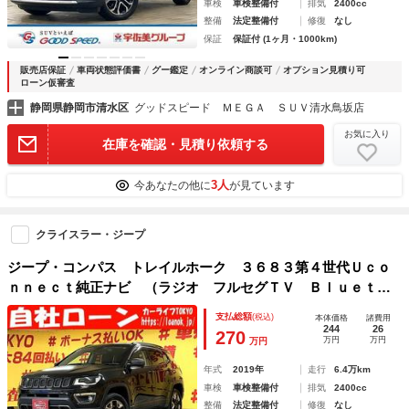
車検
車検整備付
排気
2400cc
整備
法定整備付
修復
なし
保証
保証付 (1ヶ月・1000km)
販売店保証
車両状態評価書
グー鑑定
オンライン商談可
オプション見積り可
ローン仮審査
静岡県静岡市清水区
グッドスピード ＭＥＧＡ ＳＵＶ清水鳥坂店
お気に入り
在庫を確認・見積り依頼する
3人
今あなたの他に
が見ています
クライスラー・ジープ
ジープ・コンパス トレイルホーク ３６８３第４世代Ｕｃｏ
ｎｎｅｃｔ純正ナビ （ラジオ フルセグＴＶ Ｂｌｕｅｔｏ
ｏｔｈ ＡＵＸ ＵＳＢ）Ａｐｐｌｅ Ｃａｒ Ｐｌａｙ バ
支払総額
(税込)
本体価格
諸費用
ックカメラ ＥＴＣ ＨＩＤヘッドライト ＬＥＤフォグラン
244
26
270
万円
万円
万円
プ
年式
2019年
走行
6.4万km
車検
車検整備付
排気
2400cc
整備
法定整備付
修復
なし