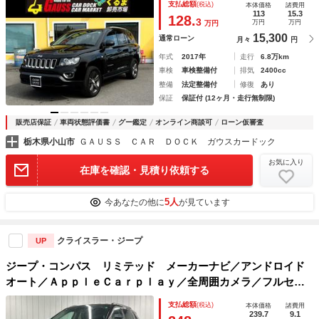
支払総額
(税込)
本体価格
諸費用
横滑り防止 エアコン パワステ パワーウインドウ
113
15.3
128.
3
万円
万円
万円
15,300
通常ローン
月々
円
年式
2017年
走行
6.8万km
車検
車検整備付
排気
2400cc
整備
法定整備付
修復
あり
保証
保証付 (12ヶ月・走行無制限)
販売店保証
車両状態評価書
グー鑑定
オンライン商談可
ローン仮審査
栃木県小山市
ＧＡＵＳＳ ＣＡＲ ＤＯＣＫ ガウスカードック
お気に入り
在庫を確認・見積り依頼する
5人
今あなたの他に
が見ています
クライスラー・ジープ
UP
ジープ・コンパス リミテッド メーカーナビ／アンドロイド
オート／ＡｐｐｌｅＣａｒｐｌａｙ／全周囲カメラ／フルセグ
ＴＶ／黒革／シートヒーター／ステアリングヒーター／アダプ
支払総額
(税込)
本体価格
諸費用
ティブクルーズコントロール／電動リアゲート／ＬＥＤヘッド
239.7
9.1