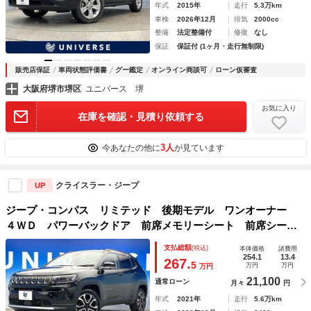
年式
2015年
走行
5.3万km
車検
2026年12月
排気
2000cc
整備
法定整備付
修復
なし
保証
保証付 (1ヶ月・走行無制限)
販売店保証
車両状態評価書
グー鑑定
オンライン商談可
ローン仮審査
大阪府堺市堺区
ユニバース 堺
お気に入り
在庫を確認・見積り依頼する
3人
今あなたの他に
が見ています
クライスラー・ジープ
UP
ジープ・コンパス リミテッド 後期モデル ワンオーナー
４ＷＤ パワーバックドア 前席メモリーシート 前席シート
ヒーター ＡＬＰＩＮＥサウンドシステム ＬＥＤヘッド 純
支払総額
(税込)
本体価格
諸費用
正１８インチアルミ レーダークルーズ 革シート 全周囲カ
254.1
13.4
267.
5
万円
万円
万円
メラ
21,100
通常ローン
月々
円
年式
2021年
走行
5.6万km