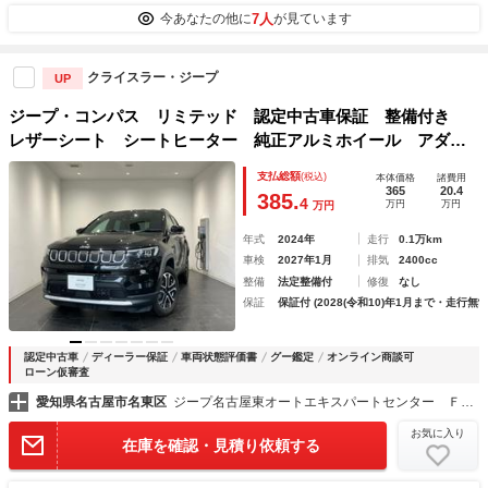
7人
今あなたの他に
が見ています
クライスラー・ジープ
UP
ジープ・コンパス リミテッド 認定中古車保証 整備付き
レザーシート シートヒーター 純正アルミホイール アダプ
ティブクルーズコントロール 純正ナビ
支払総額
(税込)
本体価格
諸費用
365
20.4
385.
4
万円
万円
万円
年式
2024年
走行
0.1万km
車検
2027年1月
排気
2400cc
整備
法定整備付
修復
なし
保証
保証付 (2028(令和10)年1月まで・走行無制
認定中古車
ディーラー保証
車両状態評価書
グー鑑定
オンライン商談可
ローン仮審査
愛知県名古屋市名東区
ジープ名古屋東オートエキスパートセンター ＦＲＣ ＧＲＯＵＰ
お気に入り
在庫を確認・見積り依頼する