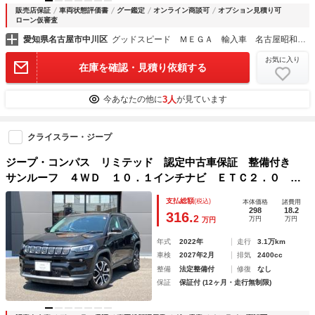
販売店保証
車両状態評価書
グー鑑定
オンライン商談可
オプション見積り可
ローン仮審査
愛知県名古屋市中川区
グッドスピード ＭＥＧＡ 輸入車 名古屋昭和橋店
お気に入り
在庫を確認・見積り依頼する
3人
今あなたの他に
が見ています
クライスラー・ジープ
ジープ・コンパス リミテッド 認定中古車保証 整備付き
サンルーフ ４ＷＤ １０．１インチナビ ＥＴＣ２．０ 全
周囲カメラ レザーシート シートヒーター 前面衝突警報
支払総額
(税込)
本体価格
諸費用
アダプティブクルーズコントロール
298
18.2
316.
2
万円
万円
万円
年式
2022年
走行
3.1万km
車検
2027年2月
排気
2400cc
整備
法定整備付
修復
なし
保証
保証付 (12ヶ月・走行無制限)