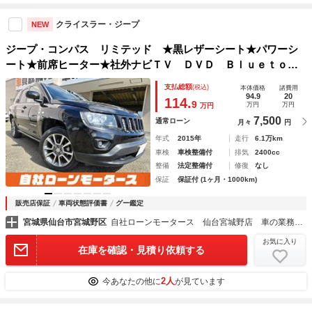
クライスラー・ジープ
NEW
ジープ・コンパス リミテッド ★黒レザーシート★パワーシ
ート★前席ヒーター★社外ナビＴＶ ＤＶＤ Ｂｌｕｅｔｏｏ
ｔｈ★バックカメラ★キーレス★クルーズコントロール★純正
支払総額
(税込)
本体価格
諸費用
１８インチアルミ★ルーフレール★トノカバー★フロアマット
94.9
20
114.
9
万円
万円
万円
7,500
通常ローン
月々
円
年式
2015年
走行
6.1万km
車検
車検整備付
排気
2400cc
整備
法定整備付
修復
なし
保証
保証付 (1ヶ月・1000km)
販売店保証
車両状態評価書
グー鑑定
宮城県仙台市宮城野区
自社ローンモータース 仙台宮城野店 車の業務スーパー
お気に入り
在庫を確認・見積り依頼する
2人
今あなたの他に
が見ています