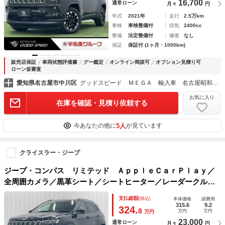
16,700
通常ローン
月々
円
年式
2021年
走行
2.5万km
車検
車検整備付
排気
2400cc
整備
法定整備付
修復
なし
保証
保証付 (1ヶ月・1000km)
販売店保証
車両状態評価書
グー鑑定
オンライン商談可
オプション見積り可
ローン仮審査
愛知県名古屋市中川区
グッドスピード ＭＥＧＡ 輸入車 名古屋昭和橋店
お気に入り
在庫を確認・見積り依頼する
5人
今あなたの他に
が見ています
クライスラー・ジープ
ジープ・コンパス リミテッド ＡｐｐｌｅＣａｒＰｌａｙ／
全周囲カメラ／黒革シート／シートヒーター／レーダークルー
ズ／ブラインドスポット／クリアランスソナー／パーキングア
支払総額
(税込)
本体価格
諸費用
シスト／ＥＴＣ／ステアリングリモコン／アルパインスピーカ
315.6
9.2
324.
8
万円
万円
万円
ー／
23,000
通常ローン
月々
円