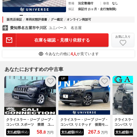
整備
法定整備付
修復
なし
保証
保証付 (1ヶ月・走行無制限)
販売店保証
車両状態評価書
グー鑑定
オンライン商談可
愛知県名古屋市中川区
ユニバース 名古屋
お気に入り
在庫を確認・見積り依頼する
4人
今あなたの他に
が見ています
あなたにおすすめの中古車
UP
クライスラー・ジープ ジープ・
クライスラー・ジープ ジープ・
クライスラー・
コンパス スポーツ 禁煙 ユー
コンパス リミテッド 後期モデ
コンパス リミ
ザー買取 ＥＴＣ Ｂカメ
ル ワンオーナー ４ＷＤ パ
ト ディスプ
58.
267.
8
5
支払総額
支払総額
支払総額
(税込)
(税込)
(税込)
万円
万円
ワーバックドア 前席メモリー
バックカメラ