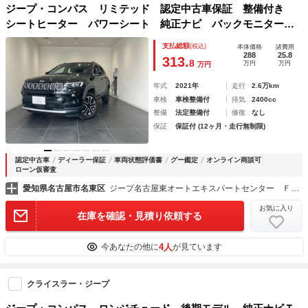
ジープ・コンパス リミテッド 認定中古車保証 整備付き
シートヒーター パワーシート 純正ナビ バックモニター
ＥＴＣ ブラインドスポットモニター
支払総額
(税込)
本体価格
諸費用
288
25.8
313.
8
万円
万円
万円
年式
2021年
走行
2.6万km
車検
車検整備付
排気
2400cc
整備
法定整備付
修復
なし
保証
保証付 (12ヶ月・走行無制限)
認定中古車
ディーラー保証
車両状態評価書
グー鑑定
オンライン商談可
ローン仮審査
愛知県名古屋市名東区
ジープ名古屋東オートエキスパートセンター ＦＲＣ ＧＲＯＵＰ
お気に入り
在庫を確認・見積り依頼する
4人
今あなたの他に
が見ています
クライスラー・ジープ