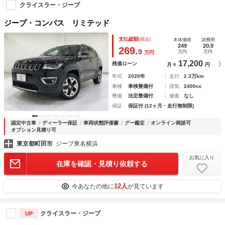
クライスラー・ジープ
ジープ・コンパス リミテッド
支払総額
(税込)
本体価格
諸費用
249
20.9
269.
9
万円
万円
万円
17,200
残価ローン
月々
円
年式
2020年
走行
2.3万km
車検
車検整備付
排気
2400cc
整備
法定整備付
修復
なし
保証
保証付 (12ヶ月・走行無制限)
認定中古車
ディーラー保証
車両状態評価書
グー鑑定
オンライン商談可
オプション見積り可
東京都町田市
ジープ東名横浜
お気に入り
在庫を確認・見積り依頼する
12人
今あなたの他に
が見ています
クライスラー・ジープ
UP