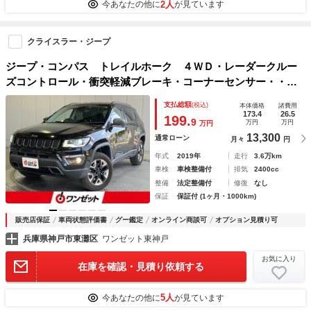
2人
今あなたの他に
が見ています
クライスラー・ジープ
ジープ・コンパス トレイルホーク ４ＷＤ・レーダークルー
ズコントロール・衝突軽減ブレーキ・コーナーセンサー・・ブ
ラインドスポットモニター・ＵＳＢ端子・レーンキープ・パー
支払総額
(税込)
本体価格
諸費用
キングアシスト・純正ナビ・Ｂｌｕｅｔｏｏｔｈオーディオ・
173.4
26.5
199.
9
万円
万円
万円
Ｂカメラ・
13,300
通常ローン
月々
円
年式
2019年
走行
3.6万km
車検
車検整備付
排気
2400cc
整備
法定整備付
修復
なし
保証
保証付 (1ヶ月・1000km)
販売店保証
車両状態評価書
グー鑑定
オンライン商談可
オプション見積り可
兵庫県神戸市東灘区
ワンゼット東神戸
お気に入り
在庫を確認・見積り依頼する
5人
今あなたの他に
が見ています