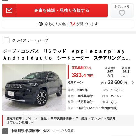
お気に入り
在庫を確認・見積り依頼する
3人
今あなたの他に
が見ています
クライスラー・ジープ
ジープ・コンパス リミテッド Ａｐｐｌｅｃａｒｐｌａｙ
Ａｎｄｒｏｉｄａｕｔｏ シートヒーター ステアリングヒー
ター パワーシート レザーシート アダプティブクルーズコ
支払総額
(税込)
本体価格
諸費用
ントロール ＥＴＣ２．０
367
16.4
383.
4
万円
万円
万円
23,600
通常ローン
月々
円
年式
2022年
走行
1.8万km
車検
車検整備付
排気
2400cc
整備
法定整備付
修復
なし
保証
保証付 (12ヶ月・走行無制限)
認定中古車
ディーラー保証
車両状態評価書
グー鑑定
オンライン商談可
オプション見積り可
神奈川県相模原市中央区
ジープ相模原