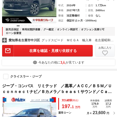
年式
2024年
走行
1.7万km
車検
2027年7月
排気
2400cc
整備
法定整備付
修復
なし
保証
保証付 (1ヶ月・1000km)
販売店保証
車両状態評価書
グー鑑定
オンライン商談可
オプション見積り可
ローン仮審査
愛知県名古屋市中川区
グッドスピード ＭＥＧＡ 輸入車 名古屋昭和橋店
お気に入り
在庫を確認・見積り依頼する
3人
今あなたの他に
が見ています
クライスラー・ジープ
ジープ・コンパス リミテッド ／黒革／ＡＣＣ／ＢＳＭ／Ｕ
ｃｏｎｎｅｃｔナビ／Ｂカメラ／ｂｅａｓｔサウンド／Ｃａｒ
Ｐｌａｙ／ＤＴＶ／ＢＴオーディオ／スマキー／ヒーター付Ｐ
支払総額
(税込)
本体価格
諸費用
シート／ＰＷバックドア／Ｐアシスト／ルーフレール／１８Ａ
179.9
17.2
197.
1
万円
万円
万円
Ｗ／
23,600
通常ローン
月々
円