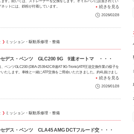
します。続いては、ストレーナーを交換をします。オイルパンに設置されてい
グネットには、鉄粉が付着しています。
続きを見る
2026/02/28
金
ミッション・駆動系修理・整備
セデス・ベンツ GLC200 9G 9速オートマ ・・・
、ベンツGLC200 (DBA-253942C/9速AT 9G-Tronic)ATF圧送交換作業の様子を
介いたします。車検と一緒にATF交換をご用命いただきました。約4L抜けまし
続きを見る
2026/01/28
金
ミッション・駆動系修理・整備
セデス・ベンツ CLA45 AMG DCTフルード交・・・