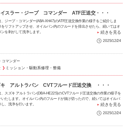
イスラー・ジープ コマンダー ATF圧送交・・・
、ジープ・コマンダー(ABA-XH47)のATF圧送交換作業の様子をご紹介しま
車をリフトアップさせ、オイルパン内のフルードを排出させたら、続いてはオ
パンを剥がして洗浄します。
続きを見る
2025/12/24
・コマンダー
金
ミッション・駆動系修理・整備
キ アルトラパン CVTフルード圧送交換 ・・・
、スズキ アルトラパン(DBA-HE22S)のCVTフルード圧送交換の作業の様子を
介いたします。オイルパン内のフルードが抜け切ったので、続いてはオイルパ
外し、洗浄を行います。
続きを見る
2025/12/24