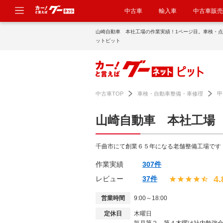
中古車
輸入車
中古車販売
山崎自動車 本社工場の作業実績！1ページ目。車検・
ットピット
中古車TOP
車検・自動車整備・車修理
甲
山崎自動車 本社工場
千曲市にて創業６５年になる老舗整備工場です
作業実績
307件
4.
レビュー
37件
営業時間
9:00～18:00
定休日
木曜日