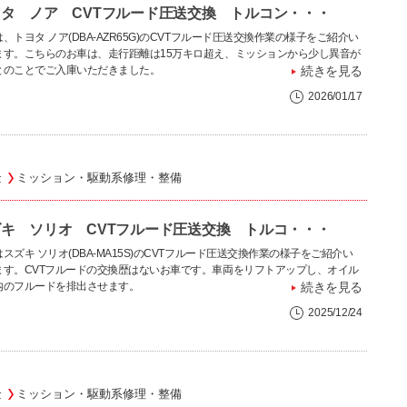
タ ノア CVTフルード圧送交換 トルコン・・・
、トヨタ ノア(DBA-AZR65G)のCVTフルード圧送交換作業の様子をご紹介い
ます。こちらのお車は、走行距離は15万キロ超え、ミッションから少し異音が
とのことでご入庫いただきました。
続きを見る
2026/01/17
金
ミッション・駆動系修理・整備
キ ソリオ CVTフルード圧送交換 トルコ・・・
スズキ ソリオ(DBA-MA15S)のCVTフルード圧送交換作業の様子をご紹介い
ます。CVTフルードの交換歴はないお車です。車両をリフトアップし、オイル
内のフルードを排出させます。
続きを見る
2025/12/24
金
ミッション・駆動系修理・整備