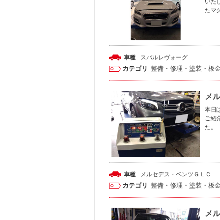
いた
たマ
車種
スバル
レヴォーグ
カテゴリ
整備・修理・塗装・板
メル
本日は
ご紹
た。
車種
メルセデス・ベンツ
ＧＬＣ
カテゴリ
整備・修理・塗装・板
メル