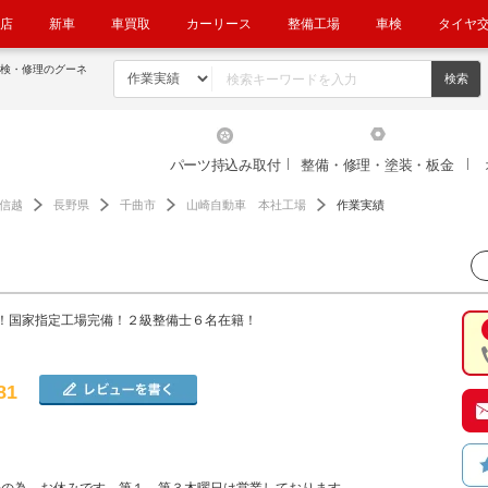
店
新車
車買取
カーリース
整備工場
車検
タイヤ
点検・修理のグーネ
パーツ持込み取付
整備・修理・塗装・板金
信越
長野県
千曲市
山崎自動車 本社工場
作業実績
！国家指定工場完備！２級整備士６名在籍！
81