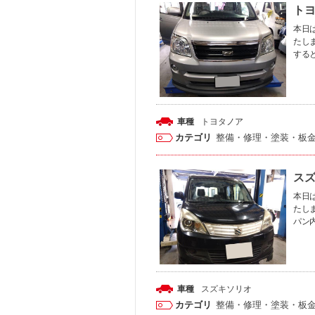
トヨ
本日は
たし
する
車種
トヨタ
ノア
カテゴリ
整備・修理・塗装・板
スズ
本日は
たし
パン
車種
スズキ
ソリオ
カテゴリ
整備・修理・塗装・板