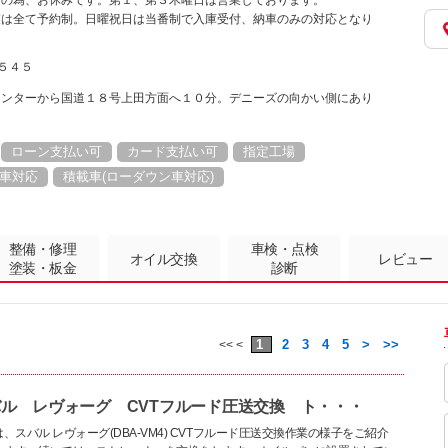
会の為、お休みです。第１、第３木曜日は営業しております。
業は全て予約制。日曜祝日は当番制で入庫受付、納車のみの対応となり
１５４５
インターから国道１８号上田方面へ１０分。デニーズの向かい側にあり
ローン支払い可
カード支払い可
指定工場
車対応
積載車(ローダウン車対応)
整備・修理
車検・点検
オイル交換
レビュー
塗装・板金
診断
1
2
3
4
5
>
>>
<< <
ル レヴォーグ CVTフルード圧送交換 ト・・・
、スバル レヴォーグ(DBA-VM4) CVTフルード圧送交換作業の様子をご紹介