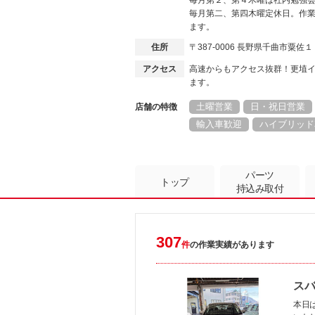
毎月第２、第４木曜は社内勉強
毎月第二、第四木曜定休日。作
ます。
住所
〒387-0006 長野県千曲市粟佐
アクセス
高速からもアクセス抜群！更埴
ます。
土曜営業
日・祝日営業
店舗の特徴
輸入車歓迎
ハイブリッド
パーツ
トップ
持込み取付
307
件
の作業実績があります
スバ
本日は