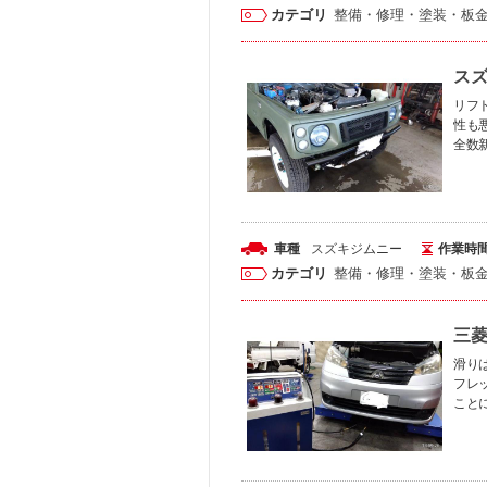
カテゴリ
整備・修理・塗装・板
スズ
リフ
性も
全数
車種
スズキ
ジムニー
作業時
カテゴリ
整備・修理・塗装・板
三菱
滑り
フレ
こと