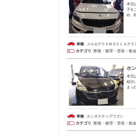
本日は
子を
め、
車種
メルセデスＡＭＧ
ＣＬＡクラ
カテゴリ
整備・修理・塗装・板
ホン
本日は
紹介
まっ
車種
ホンダ
ステップワゴン
カテゴリ
整備・修理・塗装・板