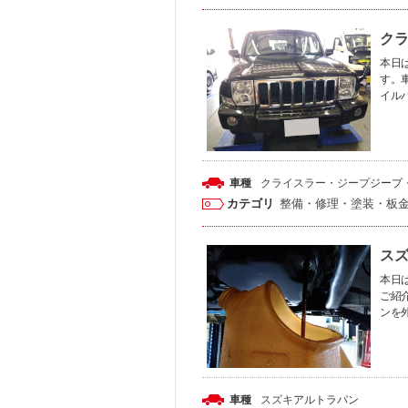
クラ
本日は
す。
イル
車種
クライスラー・ジープ
ジープ
カテゴリ
整備・修理・塗装・板
スズ
本日は
ご紹
ンを
車種
スズキ
アルトラパン