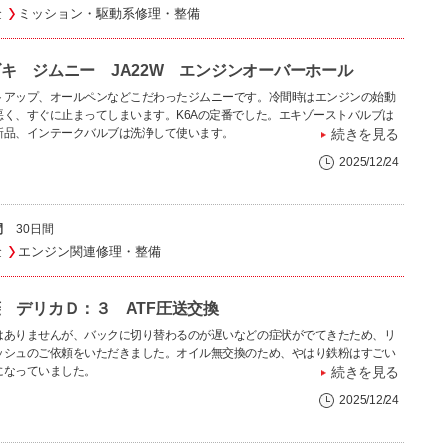
金
ミッション・駆動系修理・整備
キ ジムニー JA22W エンジンオーバーホール
トアップ、オールペンなどこだわったジムニーです。冷間時はエンジンの始動
悪く、すぐに止まってしまいます。K6Aの定番でした。エキゾーストバルブは
新品、インテークバルブは洗浄して使います。
続きを見る
2025/12/24
間
30日間
金
エンジン関連修理・整備
 デリカＤ：３ ATF圧送交換
はありませんが、バックに切り替わるのが遅いなどの症状がでてきたため、リ
ッシュのご依頼をいただきました。オイル無交換のため、やはり鉄粉はすごい
になっていました。
続きを見る
2025/12/24