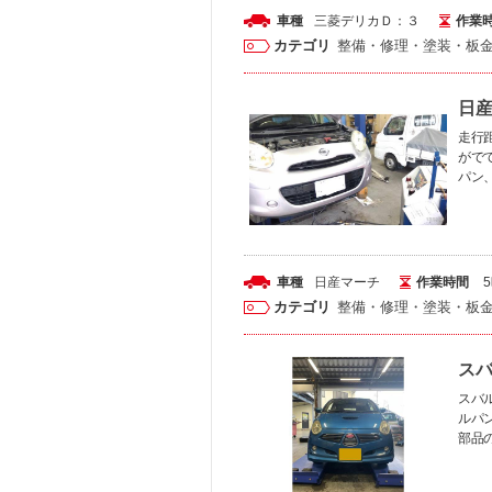
車種
三菱
デリカＤ：３
作業
カテゴリ
整備・修理・塗装・板
日
走行
がで
パン
車種
日産
マーチ
作業時間
カテゴリ
整備・修理・塗装・板
スバ
スバル
ルパ
部品