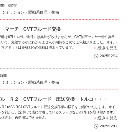
時間
6時間
金
ミッション・駆動系修理・整備
産 マーチ CVTフルード交換
距離は6万キロ代で走行には異常がありませんが、CVT油圧センサー特性異常
ていて、完治するかはわかりませんが期待をこめてご依頼頂きました。オイル
、マグネットは距離相応の鉄粉は溜まっています。
続きを見る
2025/12/24
5時間
金
ミッション・駆動系修理・整備
ル Ｒ２ CVTフルード 圧送交換 トルコ・・・
 R2 (ABA-RC1)CVTフルード圧送交換作業の様子をご紹介いたします。オイ
ンを剥がし、洗浄して底に付着しているスラッジなどの汚れを取り除きます。
の構造上、再使用はできません。
続きを見る
2025/12/17