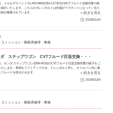
、メルセデスベンツ CLA45 AMG(CBA-117352)のDCTフルード交換作業の様
ご紹介いたします。こちらのボレンボルトは先端がマグネットになっているた
鉄粉が吸着されています。
続きを見る
2026/01/24
ス
金
ミッション・駆動系修理・整備
ダ ステップワゴン CVTフルード圧送交換・・・
、ホンダ ステップワゴン(DBA-RG3)のCVTフルード圧送交換作業の様子をご
いたします。車両をリフトアップさせ、ドレンボルト外し、オイルパン内に溜
たフルードを排出させます。
続きを見る
2026/01/20
金
ミッション・駆動系修理・整備