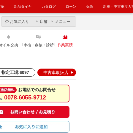
交換
新品タイヤ
カタログ
ローン
保険
新車・中古車マガ
お気に入り
店舗
メニュー
オイル交換
車検・点検・診断
作業実績
指定工場:6097
中古車取扱店
お電話でのお問合せ
0078-6055-9712