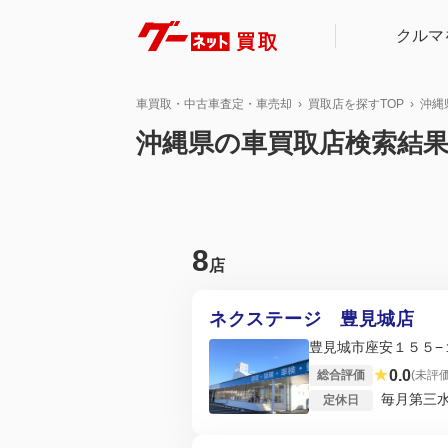
クルマ
車買取・中古車査定・車売却
買取店を探すTOP
沖縄
沖縄県の車買取店検索結
8
店
ネクステージ 豊見城店
豊見城市座安１５５−
★
0.0
総合評価
(未評価
毎月第三
定休日