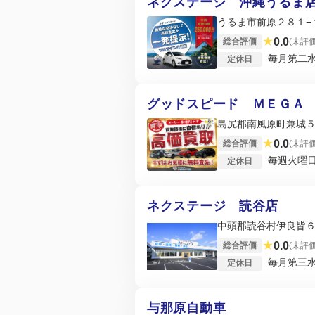
ネクステージ 沖縄うるま
うるま市前原２８１−
★
0.0
総合評価
(未評価
毎月第二
定休日
グッドスピード ＭＥＧＡ
島尻郡南風原町兼城
★
0.0
総合評価
(未評価
毎週火曜日
定休日
ネクステージ 読谷店
中頭郡読谷村伊良皆
★
0.0
総合評価
(未評価
毎月第三
定休日
与那原自動車