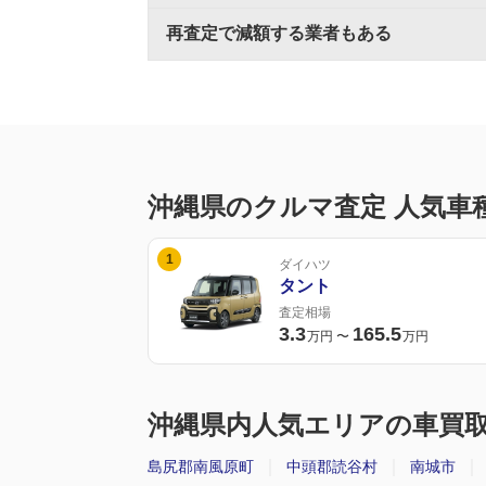
再査定で減額する業者もある
沖縄県のクルマ査定 人気車
1
ダイハツ
タント
査定相場
3.3
165.5
万円
〜
万円
沖縄県内人気エリアの車買
島尻郡南風原町
中頭郡読谷村
南城市