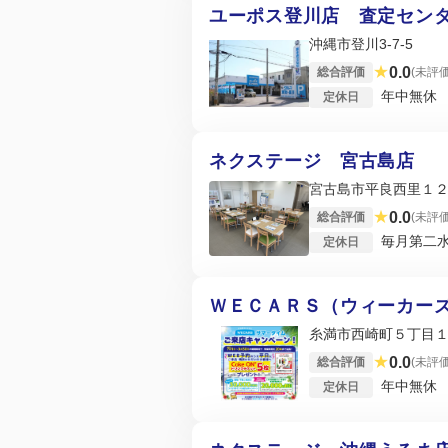
ユーポス登川店 査定セン
沖縄市登川3-7-5
★
0.0
総合評価
(未評価
年中無休
定休日
ネクステージ 宮古島店
宮古島市平良西里１
★
0.0
総合評価
(未評価
毎月第二
定休日
ＷＥＣＡＲＳ（ウィーカー
糸満市西崎町５丁目１
★
0.0
総合評価
(未評価
年中無休
定休日