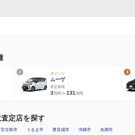
種
2
3
ダイハツ
ムーヴ
査定相場
3
131
万円
〜
万円
取査定店を探す
宮古島市
うるま市
豊見城市
沖縄市
糸満市