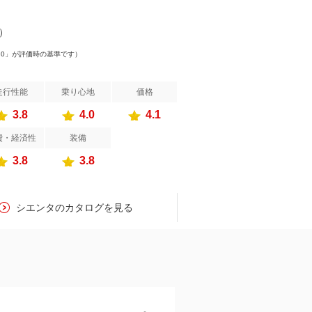
件）
.0」が評価時の基準です）
走行性能
乗り心地
価格
3.8
4.0
4.1
費・経済性
装備
3.8
3.8
シエンタのカタログを見る