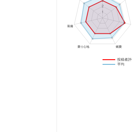
マガジン
車カタログ
自動車ローン
保険
投稿者評
平均
レビュー
価格相場
教習所
用語集