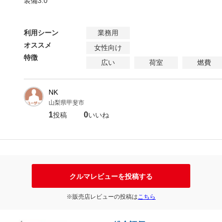
装備
3.0
利用シーン
業務用
オススメ
女性向け
特徴
広い
荷室
燃費
NK
山梨県甲斐市
1
0
投稿
いいね
クルマレビューを投稿する
※販売店レビューの投稿は
こちら