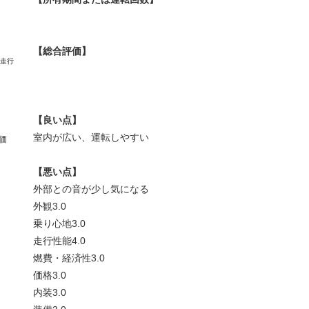
【総合評価】
【良い点】
室内が広い、運転しやすい
価
【悪い点】
外部との音が少し気になる
外観
3.0
乗り心地
3.0
走行性能
4.0
燃費・経済性
3.0
価格
3.0
内装
3.0