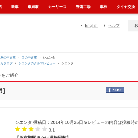
店
新車
車買取
カーリース
整備工場
車検
タイヤ交換
English
ヘルプ
お
０系の中古車
Ｘの中古車
シエンタ
のカタログ
シエンタのクルマレビュー
シエンタ
ーをご紹介
月]
シエンタ
投稿日：2014年10月25日
※レビューの内容は投稿時
3.1
【所有期間または運転回数】