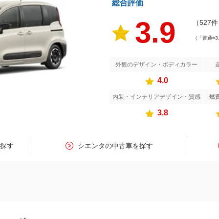
総合評価
3.9
（527
（「普通=3
外観のデザイン・ボディカラー
4.0
内装・インテリアデザイン・質感
燃
3.8
を探す
シエンタの中古車を探す