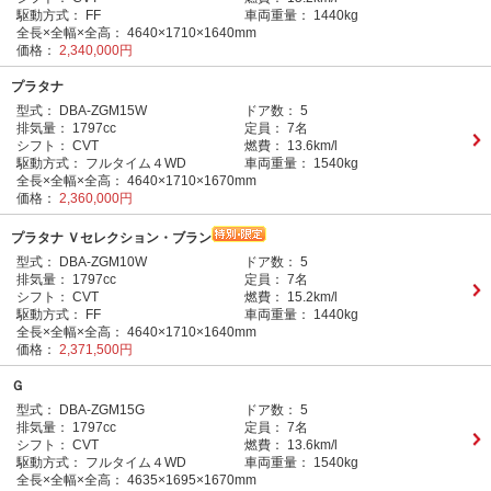
駆動方式：
FF
車両重量：
1440kg
全長×全幅×全高：
4640×1710×1640mm
価格：
2,340,000円
プラタナ
型式：
DBA-ZGM15W
ドア数：
5
排気量：
1797cc
定員：
7名
シフト：
CVT
燃費：
13.6km/l
駆動方式：
フルタイム４WD
車両重量：
1540kg
全長×全幅×全高：
4640×1710×1670mm
価格：
2,360,000円
プラタナ Ｖセレクション・ブラン
型式：
DBA-ZGM10W
ドア数：
5
排気量：
1797cc
定員：
7名
シフト：
CVT
燃費：
15.2km/l
駆動方式：
FF
車両重量：
1440kg
全長×全幅×全高：
4640×1710×1640mm
価格：
2,371,500円
Ｇ
型式：
DBA-ZGM15G
ドア数：
5
排気量：
1797cc
定員：
7名
シフト：
CVT
燃費：
13.6km/l
駆動方式：
フルタイム４WD
車両重量：
1540kg
全長×全幅×全高：
4635×1695×1670mm