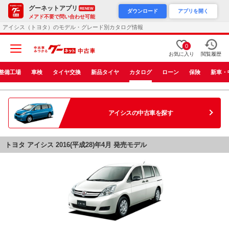
グーネットアプリ
RENEW
ダウンロード
アプリを開く
メアド不要で問い合わせ可能
アイシス（トヨタ）のモデル・グレード別カタログ情報
0
お気に入り
閲覧履歴
整備工場
車検
タイヤ交換
新品タイヤ
カタログ
ローン
保険
新車・
アイシス
の中古車を探す
トヨタ アイシス 2016(平成28)年4月 発売モデル