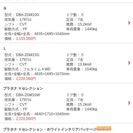
Ｇ
型式：
DBA-ZGM10G
ドア数：
5
排気量：
1797cc
定員：
7名
シフト：
CVT
燃費：
15.2km/l
駆動方式：
FF
車両重量：
1440kg
全長×全幅×全高：
4635×1695×1640mm
価格：
2,155,000円
Ｌ
型式：
DBA-ZGM15G
ドア数：
5
排気量：
1797cc
定員：
7名
シフト：
CVT
燃費：
13.6km/l
駆動方式：
フルタイム４WD
車両重量：
1540kg
全長×全幅×全高：
4635×1695×1670mm
価格：
2,220,000円
プラタナ Ｖセレクション
型式：
DBA-ZGM10W
ドア数：
5
排気量：
1797cc
定員：
7名
シフト：
CVT
燃費：
15.2km/l
駆動方式：
FF
車両重量：
1440kg
全長×全幅×全高：
4640×1710×1640mm
価格：
2,225,000円
プラタナ Ｖセレクション・ホワイトインテリアパッケージ