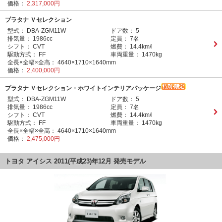
価格：
2,317,000円
プラタナ Ｖセレクション
型式：
DBA-ZGM11W
ドア数：
5
排気量：
1986cc
定員：
7名
シフト：
CVT
燃費：
14.4km/l
駆動方式：
FF
車両重量：
1470kg
全長×全幅×全高：
4640×1710×1640mm
価格：
2,400,000円
プラタナ Ｖセレクション・ホワイトインテリアパッケージ
型式：
DBA-ZGM11W
ドア数：
5
排気量：
1986cc
定員：
7名
シフト：
CVT
燃費：
14.4km/l
駆動方式：
FF
車両重量：
1470kg
全長×全幅×全高：
4640×1710×1640mm
価格：
2,475,000円
トヨタ アイシス 2011(平成23)年12月 発売モデル