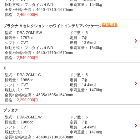
駆動方式：
フルタイム４WD
車両重量：
1540kg
全長×全幅×全高：
4640×1710×1670mm
価格：
2,465,000円
プラタナ Ｖセレクション・ホワイトインテリアパッケージ
型式：
DBA-ZGM15W
ドア数：
5
排気量：
1797cc
定員：
7名
シフト：
CVT
燃費：
13.6km/l
駆動方式：
フルタイム４WD
車両重量：
1540kg
全長×全幅×全高：
4640×1710×1670mm
価格：
2,540,000円
Ｇ
型式：
DBA-ZGM11G
ドア数：
5
排気量：
1986cc
定員：
7名
シフト：
CVT
燃費：
14.4km/l
駆動方式：
FF
車両重量：
1470kg
全長×全幅×全高：
4635×1695×1640mm
価格：
2,290,000円
プラタナ
型式：
DBA-ZGM11W
ドア数：
5
排気量：
1986cc
定員：
7名
シフト：
CVT
燃費：
14.4km/l
駆動方式：
FF
車両重量：
1470kg
全長×全幅×全高：
4640×1710×1640mm