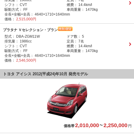
排気量：
1986cc
定員：
7名
シフト：
CVT
燃費：
14.4km/l
駆動方式：
FF
車両重量：
1470kg
全長×全幅×全高：
4640×1710×1640mm
価格：
2,515,000円
プラタナ Ｖセレクション・ブラン
型式：
DBA-ZGM11W
ドア数：
5
排気量：
1986cc
定員：
7名
シフト：
CVT
燃費：
14.4km/l
駆動方式：
FF
車両重量：
1470kg
全長×全幅×全高：
4640×1710×1640mm
価格：
2,546,500円
トヨタ アイシス 2012(平成24)年10月 発売モデル
2,010,000
~
2,250,000
価格帯
円