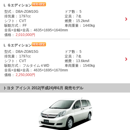
Ｌ Ｇエディション
型式：
DBA-ZGM10G
ドア数：
5
排気量：
1797cc
定員：
7名
シフト：
CVT
燃費：
15.2km/l
駆動方式：
FF
車両重量：
1440kg
全長×全幅×全高：
4635×1695×1640mm
価格：
2,010,000円
Ｌ Ｇエディション
型式：
DBA-ZGM15G
ドア数：
5
排気量：
1797cc
定員：
7名
シフト：
CVT
燃費：
13.6km/l
駆動方式：
フルタイム４WD
車両重量：
1540kg
全長×全幅×全高：
4635×1695×1670mm
価格：
2,250,000円
トヨタ アイシス 2012(平成24)年6月 発売モデル