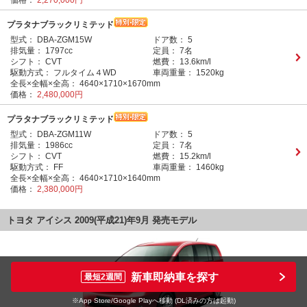
価格：
2,270,000円
プラタナブラックリミテッド
型式：
DBA-ZGM15W
ドア数：
5
排気量：
1797cc
定員：
7名
シフト：
CVT
燃費：
13.6km/l
駆動方式：
フルタイム４WD
車両重量：
1520kg
全長×全幅×全高：
4640×1710×1670mm
価格：
2,480,000円
プラタナブラックリミテッド
型式：
DBA-ZGM11W
ドア数：
5
排気量：
1986cc
定員：
7名
シフト：
CVT
燃費：
15.2km/l
駆動方式：
FF
車両重量：
1460kg
全長×全幅×全高：
4640×1710×1640mm
価格：
2,380,000円
トヨタ アイシス 2009(平成21)年9月 発売モデル
新車即納車を探す
最短2週間
※App Store/Google Playへ移動 (DL済みの方は起動)