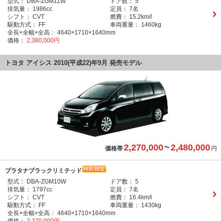
型式：
DBA-ZGM11W
ドア数：
5
排気量：
1986cc
定員：
7名
シフト：
CVT
燃費：
15.2km/l
駆動方式：
FF
車両重量：
1460kg
全長×全幅×全高：
4640×1710×1640mm
価格：
2,380,000円
トヨタ アイシス 2010(平成22)年9月 発売モデル
2,270,000
~
2,480,000
価格帯
円
プラタナブラックリミテッド
型式：
DBA-ZGM10W
ドア数：
5
排気量：
1797cc
定員：
7名
シフト：
CVT
燃費：
16.4km/l
駆動方式：
FF
車両重量：
1430kg
全長×全幅×全高：
4640×1710×1640mm