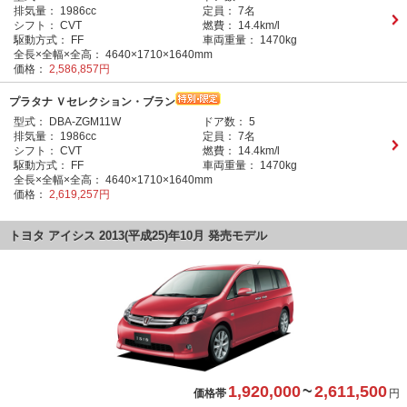
排気量：
1986cc
定員：
7名
シフト：
CVT
燃費：
14.4km/l
駆動方式：
FF
車両重量：
1470kg
全長×全幅×全高：
4640×1710×1640mm
価格：
2,586,857円
プラタナ Ｖセレクション・ブラン
型式：
DBA-ZGM11W
ドア数：
5
排気量：
1986cc
定員：
7名
シフト：
CVT
燃費：
14.4km/l
駆動方式：
FF
車両重量：
1470kg
全長×全幅×全高：
4640×1710×1640mm
価格：
2,619,257円
トヨタ アイシス 2013(平成25)年10月 発売モデル
1,920,000
~
2,611,500
価格帯
円