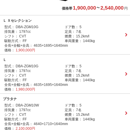
1,900,000
~
2,540,000
価格帯
円
Ｌ Ｘセレクション
型式：
DBA-ZGM10G
ドア数：
5
排気量：
1797cc
定員：
7名
シフト：
CVT
燃費：
15.2km/l
駆動方式：
FF
車両重量：
1440kg
全長×全幅×全高：
4635×1695×1640mm
価格：
1,900,000円
Ｌ
型式：
DBA-ZGM10G
ドア数：
5
排気量：
1797cc
定員：
7名
シフト：
CVT
燃費：
15.2km/l
駆動方式：
FF
車両重量：
1440kg
全長×全幅×全高：
4635×1695×1640mm
価格：
1,980,000円
プラタナ
型式：
DBA-ZGM10W
ドア数：
5
排気量：
1797cc
定員：
7名
シフト：
CVT
燃費：
15.2km/l
駆動方式：
FF
車両重量：
1440kg
全長×全幅×全高：
4640×1710×1640mm
価格：
2,100,000円