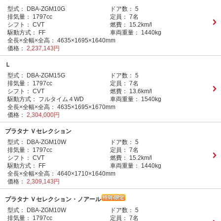
型式：
DBA-ZGM10G
ドア数：
5
排気量：
1797cc
定員：
7名
シフト：
CVT
燃費：
15.2km/l
駆動方式：
FF
車両重量：
1440kg
全長×全幅×全高：
4635×1695×1640mm
価格：
2,237,143円
Ｌ
型式：
DBA-ZGM15G
ドア数：
5
排気量：
1797cc
定員：
7名
シフト：
CVT
燃費：
13.6km/l
駆動方式：
フルタイム４WD
車両重量：
1540kg
全長×全幅×全高：
4635×1695×1670mm
価格：
2,304,000円
プラタナ Ｖセレクション
型式：
DBA-ZGM10W
ドア数：
5
排気量：
1797cc
定員：
7名
シフト：
CVT
燃費：
15.2km/l
駆動方式：
FF
車両重量：
1440kg
全長×全幅×全高：
4640×1710×1640mm
価格：
2,309,143円
プラタナ Ｖセレクション・ノアール
型式：
DBA-ZGM10W
ドア数：
5
排気量：
1797cc
定員：
7名