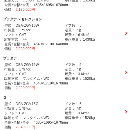
駆動方式：
フルタイム４WD
車両重量：
1520kg
全長×全幅×全高：
4635×1695×1670mm
価格：
2,180,000円
プラタナ Ｖセレクション
型式：
DBA-ZGM10W
ドア数：
5
排気量：
1797cc
定員：
7名
シフト：
CVT
燃費：
16.4km/l
駆動方式：
FF
車両重量：
1430kg
全長×全幅×全高：
4640×1710×1640mm
価格：
2,200,000円
プラタナ
型式：
DBA-ZGM15W
ドア数：
5
排気量：
1797cc
定員：
7名
シフト：
CVT
燃費：
13.6km/l
駆動方式：
フルタイム４WD
車両重量：
1520kg
全長×全幅×全高：
4640×1710×1670mm
価格：
2,300,000円
Ｇ
型式：
DBA-ZGM15G
ドア数：
5
排気量：
1797cc
定員：
7名
シフト：
CVT
燃費：
13.6km/l
駆動方式：
フルタイム４WD
車両重量：
1520kg
全長×全幅×全高：
4635×1695×1670mm
価格：
2,340,000円