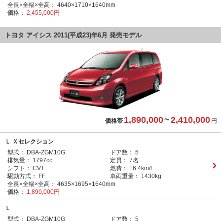
全長×全幅×全高：
4640×1710×1640mm
価格：
2,455,000円
トヨタ アイシス 2011(平成23)年6月 発売モデル
1,890,000
~
2,410,000
価格帯
円
Ｌ Ｘセレクション
型式：
DBA-ZGM10G
ドア数：
5
排気量：
1797cc
定員：
7名
シフト：
CVT
燃費：
16.4km/l
駆動方式：
FF
車両重量：
1430kg
全長×全幅×全高：
4635×1695×1640mm
価格：
1,890,000円
Ｌ
型式：
DBA-ZGM10G
ドア数：
5