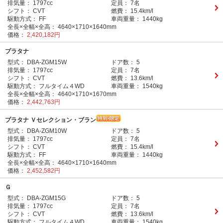
排気量：
1797cc
定員：
7名
シフト：
CVT
燃費：
15.4km/l
駆動方式：
FF
車両重量：
1440kg
全長×全幅×全高：
4640×1710×1640mm
価格：
2,420,182円
プラタナ
型式：
DBA-ZGM15W
ドア数：
5
排気量：
1797cc
定員：
7名
シフト：
CVT
燃費：
13.6km/l
駆動方式：
フルタイム４WD
車両重量：
1540kg
全長×全幅×全高：
4640×1710×1670mm
価格：
2,442,763円
プラタナ Ｖセレクション・ブラン
型式：
DBA-ZGM10W
ドア数：
5
排気量：
1797cc
定員：
7名
シフト：
CVT
燃費：
15.4km/l
駆動方式：
FF
車両重量：
1440kg
全長×全幅×全高：
4640×1710×1640mm
価格：
2,452,582円
Ｇ
型式：
DBA-ZGM15G
ドア数：
5
排気量：
1797cc
定員：
7名
シフト：
CVT
燃費：
13.6km/l
駆動方式：
フルタイム４WD
車両重量：
1540kg