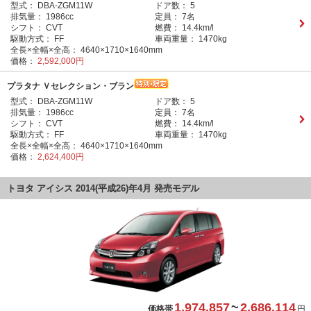
型式：
DBA-ZGM11W
ドア数：
5
排気量：
1986cc
定員：
7名
シフト：
CVT
燃費：
14.4km/l
駆動方式：
FF
車両重量：
1470kg
全長×全幅×全高：
4640×1710×1640mm
価格：
2,592,000円
プラタナ Ｖセレクション・ブラン
型式：
DBA-ZGM11W
ドア数：
5
排気量：
1986cc
定員：
7名
シフト：
CVT
燃費：
14.4km/l
駆動方式：
FF
車両重量：
1470kg
全長×全幅×全高：
4640×1710×1640mm
価格：
2,624,400円
トヨタ アイシス 2014(平成26)年4月 発売モデル
1,974,857
~
2,686,114
価格帯
円