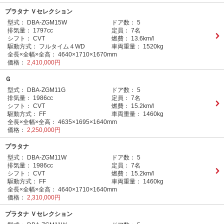
プラタナ Ｖセレクション
型式：
DBA-ZGM15W
ドア数：
5
排気量：
1797cc
定員：
7名
シフト：
CVT
燃費：
13.6km/l
駆動方式：
フルタイム４WD
車両重量：
1520kg
全長×全幅×全高：
4640×1710×1670mm
価格：
2,410,000円
Ｇ
型式：
DBA-ZGM11G
ドア数：
5
排気量：
1986cc
定員：
7名
シフト：
CVT
燃費：
15.2km/l
駆動方式：
FF
車両重量：
1460kg
全長×全幅×全高：
4635×1695×1640mm
価格：
2,250,000円
プラタナ
型式：
DBA-ZGM11W
ドア数：
5
排気量：
1986cc
定員：
7名
シフト：
CVT
燃費：
15.2km/l
駆動方式：
FF
車両重量：
1460kg
全長×全幅×全高：
4640×1710×1640mm
価格：
2,310,000円
プラタナ Ｖセレクション