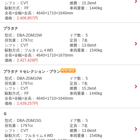
シフト：
CVT
燃費：
15.2km/l
駆動方式：
FF
車両重量：
1440kg
全長×全幅×全高：
4640×1710×1640mm
価格：
2,406,857円
プラタナ
型式：
DBA-ZGM15W
ドア数：
5
排気量：
1797cc
定員：
7名
シフト：
CVT
燃費：
13.6km/l
駆動方式：
フルタイム４WD
車両重量：
1540kg
全長×全幅×全高：
4640×1710×1670mm
価格：
2,427,429円
プラタナ Ｖセレクション・ブラン
型式：
DBA-ZGM10W
ドア数：
5
排気量：
1797cc
定員：
7名
シフト：
CVT
燃費：
15.2km/l
駆動方式：
FF
車両重量：
1440kg
全長×全幅×全高：
4640×1710×1640mm
価格：
2,439,257円
Ｇ
型式：
DBA-ZGM15G
ドア数：
5
排気量：
1797cc
定員：
7名
シフト：
CVT
燃費：
13.6km/l
駆動方式：
フルタイム４WD
車両重量：
1540kg