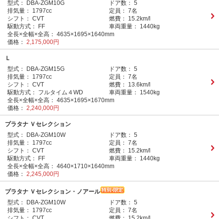
型式：
DBA-ZGM10G
ドア数：
5
排気量：
1797cc
定員：
7名
シフト：
CVT
燃費：
15.2km/l
駆動方式：
FF
車両重量：
1440kg
全長×全幅×全高：
4635×1695×1640mm
価格：
2,175,000円
Ｌ
型式：
DBA-ZGM15G
ドア数：
5
排気量：
1797cc
定員：
7名
シフト：
CVT
燃費：
13.6km/l
駆動方式：
フルタイム４WD
車両重量：
1540kg
全長×全幅×全高：
4635×1695×1670mm
価格：
2,240,000円
プラタナ Ｖセレクション
型式：
DBA-ZGM10W
ドア数：
5
排気量：
1797cc
定員：
7名
シフト：
CVT
燃費：
15.2km/l
駆動方式：
FF
車両重量：
1440kg
全長×全幅×全高：
4640×1710×1640mm
価格：
2,245,000円
プラタナ Ｖセレクション・ノアール
型式：
DBA-ZGM10W
ドア数：
5
排気量：
1797cc
定員：
7名
シフト：
CVT
燃費：
15.2km/l