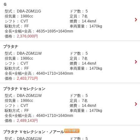
Ｇ
型式：
DBA-ZGM11G
ドア数：
5
排気量：
1986cc
定員：
7名
シフト：
CVT
燃費：
14.4km/l
駆動方式：
FF
車両重量：
1470kg
全長×全幅×全高：
4635×1695×1640mm
価格：
2,376,000円
プラタナ
型式：
DBA-ZGM11W
ドア数：
5
排気量：
1986cc
定員：
7名
シフト：
CVT
燃費：
14.4km/l
駆動方式：
FF
車両重量：
1470kg
全長×全幅×全高：
4640×1710×1640mm
価格：
2,403,771円
プラタナ Ｖセレクション
型式：
DBA-ZGM11W
ドア数：
5
排気量：
1986cc
定員：
7名
シフト：
CVT
燃費：
14.4km/l
駆動方式：
FF
車両重量：
1470kg
全長×全幅×全高：
4640×1710×1640mm
価格：
2,489,143円
プラタナ Ｖセレクション・ノアール
型式：
DBA-ZGM11W
ドア数：
5