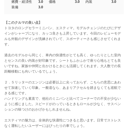
燃費・経済性
3.0
価格
3.0
内装
3.0
装備
3.0
【このクルマの良い点】
トヨタのロングセラーミニバン、エスティマ。モデルチェンジのたびにデザ
インがシャープになり、カッコ良さも上昇しています。今回のレビューモデ
ルも外観のデザインが洗練されていて、スポーティーさも感じさせてくれま
す。
過去のモデルから同じく、車内の快適性がとても高く、ゆったりとした室内
とセンスの良い内装が好印象です。シートもふかふかで座り心地もとても良
いですね。家族や仲間と出かけるときにも活躍してくれます。大人数での長
距離移動にも向いているでしょう。
２．５リッターのエンジンは必要以上に尖っておらず、こちらの意思にあわ
せて加速していく印象。一般道なら、あまりアクセルを踏まなくても巡航で
きる感じです。
ハンドリングも素直で、他社のミニバンと比べてコーナーでの不安が少ない
ように感じました。スピードがのっているときもロールが少なく、サスペン
ションの味つけのおかげかもしれませんね。
エスティマの魅力は、全体的な快適性につきると思います。日常でストレス
なく運転したいユーザーにはぴったりの車でしょう。