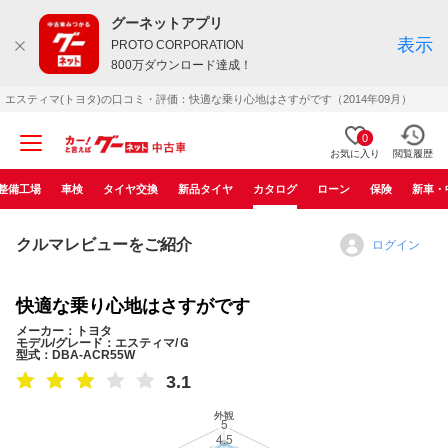
グーネットアプリ
表示
PROTO CORPORATION
800万ダウンロード達成！
エスティマ(トヨタ)の口コミ・評価：快適な乗り心地はさすがです（2014年09月）
0
お気に入り
閲覧履歴
整備工場
車検
タイヤ交換
新品タイヤ
カタログ
ローン
保険
新車・
クルマレビューをご紹介
ログイン
快適な乗り心地はさすがです
メーカー：トヨタ
モデル/グレード：エスティマ/Ｇ
型式：DBA-ACR55W
3.1