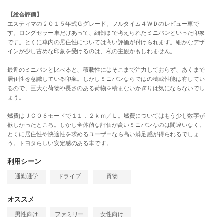
【総合評価】
エスティマの２０１５年式Ｇグレード。フルタイム４ＷＤのレビュー車で
す。ロングセラー車だけあって、細部まで考えられたミニバンといった印象
です。とくに車内の居住性については高い評価が付けられます。細かなデザ
インが少し古めな印象を受けるのは、私の主観かもしれません。
最近のミニバンと比べると、積載性にはそこまで注力しておらず、あくまで
居住性を意識している印象。しかしミニバンならではの積載性能は有してい
るので、巨大な荷物や長さのある荷物を積まないかぎりは気にならないでし
ょう。
燃費はＪＣ０８モードで１１．２ｋｍ／Ｌ。燃費についてはもう少し数字が
欲しかったところ。しかし全体的な評価が高いミニバンなのは間違いなく、
とくに居住性や快適性を求めるユーザーなら高い満足感が得られるでしょ
う。トヨタらしい安定感のある車です。
利用シーン
通勤通学
ドライブ
買物
オススメ
男性向け
ファミリー
女性向け