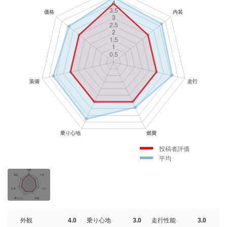
投稿者評価
平均
外観
4.0
乗り心地
3.0
走行性能
3.0