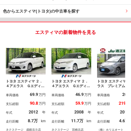
色からエスティマ(トヨタ)の中古車を探す
エスティマの新着物件を見る
トヨタ エスティマ ２．
トヨタ エスティマ ２．
トヨタ エスティマ ア
４アエラス Ｇエディシ
４アエラス Ｇエディシ
ラス プレミアム 
ョン ４ＷＤ 両側電動
ョン 両側電動ドア Ｓ
９型ナビ／フルセグ
69.9
46.9
205
万円
万円
ドア 純正８インチナ
車両価格
Ｄナビ バックカメラ
車両価格
カメラ／両側電動／
車両価格
ビ バックカメラ 禁煙
禁煙車 スマートキー
コン／オートＬＥＤ
90.8
59.9
219.4
万円
万円
支払総額
支払総額
支払総額
車 スマートキー ＨＩ
ＨＩＤヘッド 純正１７
ォグ／ハーフレザー
Ｄヘッド クルコン 純
インチアルミ デュアル
ト／オットマン／Ａ
2012
2008
2016
年
年
年式
年式
年式
正１７インチアルミ オ
エアコン ＣＤ ＤＶＤ
００Ｖ電源／純正１
ートライト デュアルエ
再生 フルセグ トラク
Ｗ／ＭＴモード／Ｅ
8.7万
11.7万
4.6万
km
km
走行距離
走行距離
走行距離
アコン リアエアコン
ションコントロール 盗
／ドラレコ／スマー
Ｂｌｕｅｔｏｏｔｈ Ｃ
難防止装置
ー／ＤＶＤ／ＳＤ録
ネクステージ 函館北斗店
ネクステージ 宮崎北店
（株）ホリエオート 古