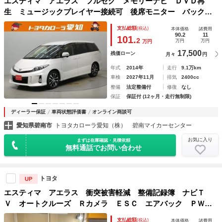
エスティマ アエラス フルセグ メモリーナビ ＤＶＤ再
生 ミュージックプレイヤー接続可 後席モニター バックカ
メラ ＥＴＣ 両側電動スライド ＨＩＤヘッドライト 乗車
支払総額
(税込)
本体価格
諸費用
定員７人 ３列シート ワンオーナー
90.2
11
101.
2
万円
万円
万円
17,500
残価ローン
月々
円
年式
2014年
走行
9.1万km
車検
2027年11月
排気
2400cc
整備
法定整備付
修復
なし
保証
保証付 (12ヶ月・走行無制限)
ディーラー保証
車両状態評価書
オンライン商談可
愛知県碧南市
トヨタカローラ愛知（株） 碧南マイカーセンター
お気に入り
まずは在庫確認・見積依頼
無料通話でお問い合わせ
トヨタ
UP
エスティマ アエラス 衝突被害軽減 整備記録簿 ナビＴ
Ｖ オートクルーズ Ｒカメラ ＥＳＣ エアバック ＰＷ
Ｄレコ 地デジ ＷＡＣ イモビライザー ＰＳ ＡＷ ダブ
支払総額
(税込)
本体価格
諸費用