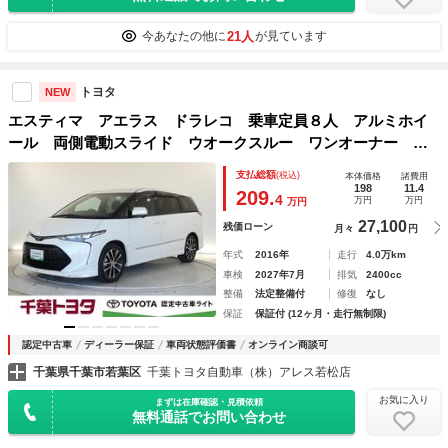
21人
今あなたの他に
が見ています
トヨタ
NEW
エスティマ アエラス ドラレコ 乗車定員８人 アルミホイ
ール 両側電動スライド ウオークスルー ワンオーナー Ｌ
ＥＤヘッドランプ 記録簿 キーレス ＣＤ Ｗエアコン 盗
支払総額
(税込)
本体価格
諸費用
難防止装置 オートクルーズコントロール メモリーナビ
198
11.4
209.
4
万円
万円
万円
27,100
残価ローン
月々
円
年式
2016年
走行
4.0万km
車検
2027年7月
排気
2400cc
整備
法定整備付
修復
なし
保証
保証付 (12ヶ月・走行無制限)
認定中古車
ディーラー保証
車両状態評価書
オンライン商談可
千葉県千葉市若葉区
千葉トヨタ自動車（株）アレス若松店
お気に入り
まずは在庫確認・見積依頼
無料通話でお問い合わせ