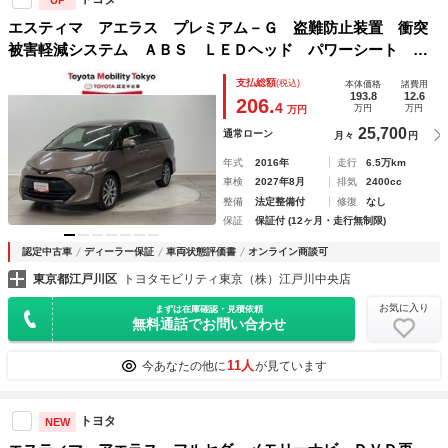
エスティマ アエラス プレミアム－Ｇ 盗難防止装置 衝突
被害軽減システム ＡＢＳ ＬＥＤヘッド パワーシート 地
デジＴＶ 両側パワースライドドア ＤＶＤ再生 クルーズコ
支払総額
(税込)
本体価格
諸費用
ントロール ナビ＆ＴＶ ＥＴＣ ドライブレコーダー ４Ｗ
193.8
12.6
206.
4
万円
万円
万円
Ｄ キーレス
25,700
通常ローン
月々
円
年式
2016年
走行
6.5万km
車検
2027年8月
排気
2400cc
整備
法定整備付
修復
なし
保証
保証付 (12ヶ月・走行無制限)
認定中古車
ディーラー保証
車両状態評価書
オンライン商談可
東京都江戸川区
トヨタモビリティ東京（株）江戸川中央店
お気に入り
まずは在庫確認・見積依頼
無料通話でお問い合わせ
11人
今あなたの他に
が見ています
トヨタ
NEW