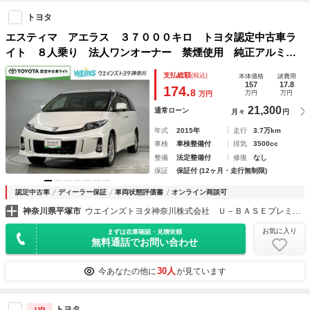
トヨタ
エスティマ アエラス ３７０００キロ トヨタ認定中古車ラ
イト ８人乗り 法人ワンオーナー 禁煙使用 純正アルミ夏
タイヤあり 純正ＨＤＤナビ バックモニター ＨＩＤライ
支払総額
(税込)
本体価格
諸費用
ト 電動スライドドア クルーズコントロール ＥＴＣ車載器
157
17.8
174.
8
万円
万円
万円
21,300
通常ローン
月々
円
年式
2015年
走行
3.7万km
車検
車検整備付
排気
3500cc
整備
法定整備付
修復
なし
保証
保証付 (12ヶ月・走行無制限)
認定中古車
ディーラー保証
車両状態評価書
オンライン商談可
神奈川県平塚市
ウエインズトヨタ神奈川株式会社 Ｕ－ＢＡＳＥプレミアム平塚
お気に入り
まずは在庫確認・見積依頼
無料通話でお問い合わせ
30人
今あなたの他に
が見ています
トヨタ
UP