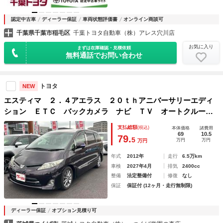
認定中古車
ディーラー保証
車両状態評価書
オンライン商談可
千葉県千葉市稲毛区
千葉トヨタ自動車（株）アレス穴川店
お気に入り
まずは在庫確認・見積依頼
無料通話でお問い合わせ
トヨタ
NEW
エスティマ ２．４アエラス ２０ｔｈアニバーサリーエディ
ション ＥＴＣ バックカメラ ナビ ＴＶ オートクルーズ
コントロール 両側電動スライドドア オートライト ＨＩ
支払総額
(税込)
本体価格
諸費用
Ｄ サンルーフ スマートキー 電動格納ミラー ３列シー
69
10.5
79.
5
万円
万円
万円
ト ＣＶＴ アルミホイール ＣＤ ＤＶＤ再生
年式
2012年
走行
6.5万km
車検
2027年4月
排気
2400cc
整備
法定整備付
修復
なし
保証
保証付 (12ヶ月・走行無制限)
ディーラー保証
オプション見積り可