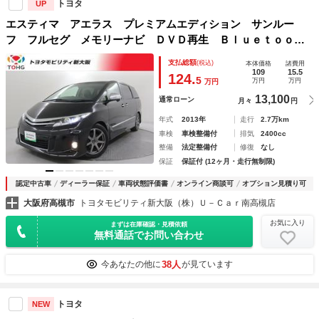
トヨタ
UP
エスティマ アエラス プレミアムエディション サンルー
フ フルセグ メモリーナビ ＤＶＤ再生 Ｂｌｕｅｔｏｏｔ
ｈオーディオ 後席モニター バックカメラ ＥＴＣ 両側電
支払総額
(税込)
本体価格
諸費用
動スライド ＨＩＤヘッドライト 乗車定員７人 クルーズコ
109
15.5
124.
5
万円
万円
万円
ントロール
13,100
通常ローン
月々
円
年式
2013年
走行
2.7万km
車検
車検整備付
排気
2400cc
整備
法定整備付
修復
なし
保証
保証付 (12ヶ月・走行無制限)
認定中古車
ディーラー保証
車両状態評価書
オンライン商談可
オプション見積り可
大阪府高槻市
トヨタモビリティ新大阪（株）Ｕ－Ｃａｒ南高槻店
お気に入り
まずは在庫確認・見積依頼
無料通話でお問い合わせ
38人
今あなたの他に
が見ています
トヨタ
NEW