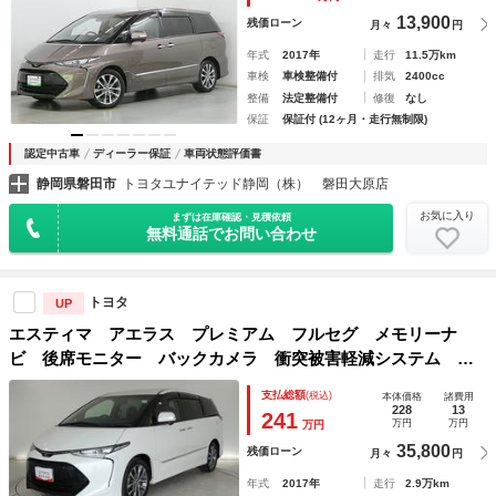
マートキー
13,900
残価ローン
月々
円
年式
2017年
走行
11.5万km
車検
車検整備付
排気
2400cc
整備
法定整備付
修復
なし
保証
保証付 (12ヶ月・走行無制限)
認定中古車
ディーラー保証
車両状態評価書
静岡県磐田市
トヨタユナイテッド静岡（株） 磐田大原店
お気に入り
まずは在庫確認・見積依頼
無料通話でお問い合わせ
トヨタ
UP
エスティマ アエラス プレミアム フルセグ メモリーナ
ビ 後席モニター バックカメラ 衝突被害軽減システム Ｅ
ＴＣ 両側電動スライド ＬＥＤヘッドランプ ３列シート
支払総額
(税込)
本体価格
諸費用
ワンオーナー ＤＶＤ再生 記録簿 乗車定員７人 電動シー
228
13
241
万円
万円
万円
ト ＣＤ
35,800
残価ローン
月々
円
年式
2017年
走行
2.9万km