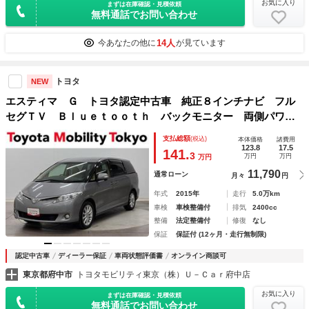
お気に入り
まずは在庫確認・見積依頼
無料通話でお問い合わせ
14人
今あなたの他に
が見ています
トヨタ
NEW
エスティマ Ｇ トヨタ認定中古車 純正８インチナビ フル
セグＴＶ Ｂｌｕｅｔｏｏｔｈ バックモニター 両側パワー
ドア 電動シート ７人乗り ＥＴＣ スマートキー リアエ
支払総額
(税込)
本体価格
諸費用
アコン ワンオーナー車 車検整備付き ＥＴＣ
123.8
17.5
141.
3
万円
万円
万円
11,790
通常ローン
月々
円
年式
2015年
走行
5.0万km
車検
車検整備付
排気
2400cc
整備
法定整備付
修復
なし
保証
保証付 (12ヶ月・走行無制限)
認定中古車
ディーラー保証
車両状態評価書
オンライン商談可
東京都府中市
トヨタモビリティ東京（株）Ｕ－Ｃａｒ府中店
お気に入り
まずは在庫確認・見積依頼
無料通話でお問い合わせ