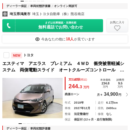
ディーラー保証
車両状態評価書
オンライン商談可
埼玉県鴻巣市
埼玉トヨタ自動車（株）熊谷南店
お気に入り
まずは在庫確認・見積依頼
無料通話でお問い合わせ
18人
今あなたの他に
が見ています
トヨタ
NEW
エスティマ アエラス プレミアム ４ＷＤ 衝突被害軽減シ
ステム 両側電動スライド オートクルーズコントロール Ｌ
ＥＤヘッドランプ １００Ｖ電源 メモリーナビ 後席モニタ
支払総額
(税込)
本体価格
諸費用
ー バックカメラ ＥＴＣ フルセグ ＤＶＤ再生 ＣＤ ス
234.8
9.5
244.
3
万円
万円
万円
マートキー
34,900
残価ローン
月々
円
年式
2018年
走行
6.2万km
車検
2027年12月
排気
2400cc
整備
法定整備付
修復
なし
保証
保証付 (12ヶ月・走行無制限)
ディーラー保証
車両状態評価書