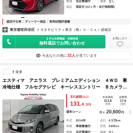
整備
法定整備付
修復
なし
保証
保証付 (12ヶ月・走行無制限)
認定中古車
ディーラー保証
車両状態評価書
東京都世田谷区
トヨタモビリティ東京（株）Ｕ－Ｃａｒ成城店
お気に入り
まずは在庫確認・見積依頼
無料通話でお問い合わせ
22人
今あなたの他に
が見ています
トヨタ
エスティマ アエラス プレミアムエディション ４ＷＤ 寒
冷地仕様 フルセグテレビ キーレスエントリー Ｂカメラ
３列 リアオートエアコン ＤＶＤ クルーズコントロー
支払総額
(税込)
本体価格
諸費用
ル パワーウインドウ 盗難防止装置 ＡＢＳ 記録簿 スマ
113.8
17.6
131.
4
万円
万円
万円
ートキー ワンオーナー
20,600
通常ローン
月々
円
年式
2014年
走行
6.5万km
車検
車検整備付
排気
2400cc
整備
法定整備付
修復
なし