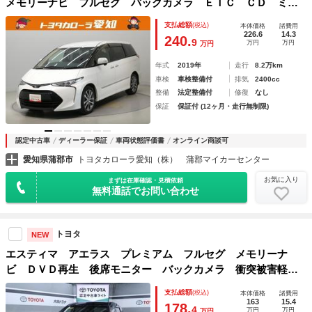
メモリーナビ フルセグ バックカメラ ＥＴＣ ＣＤ ミュ
ージックプレイヤー接続可 ＤＶＤ再生 後席モニター 電動
支払総額
(税込)
本体価格
諸費用
シート オートクルーズコントロール ＬＥＤヘッドランプ
226.6
14.3
240.
9
万円
万円
万円
３列シート
年式
2019年
走行
8.2万km
車検
車検整備付
排気
2400cc
整備
法定整備付
修復
なし
保証
保証付 (12ヶ月・走行無制限)
認定中古車
ディーラー保証
車両状態評価書
オンライン商談可
愛知県蒲郡市
トヨタカローラ愛知（株） 蒲郡マイカーセンター
お気に入り
まずは在庫確認・見積依頼
無料通話でお問い合わせ
トヨタ
NEW
エスティマ アエラス プレミアム フルセグ メモリーナ
ビ ＤＶＤ再生 後席モニター バックカメラ 衝突被害軽減
システム ＥＴＣ 両側電動スライド ＬＥＤヘッドランプ
支払総額
(税込)
本体価格
諸費用
オートマチックハイビーム 乗車定員７人 ３列シート ワン
163
15.4
178.
4
万円
万円
万円