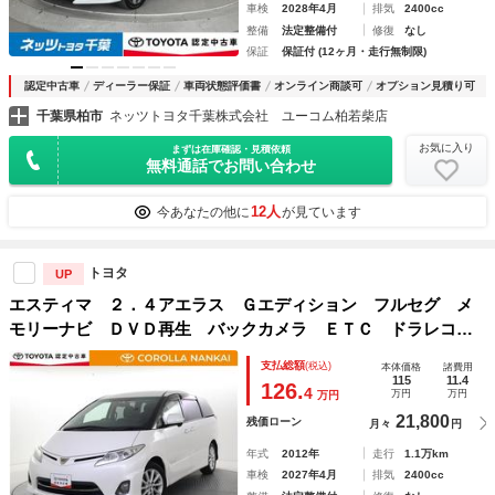
車検
2028年4月
排気
2400cc
整備
法定整備付
修復
なし
保証
保証付 (12ヶ月・走行無制限)
認定中古車
ディーラー保証
車両状態評価書
オンライン商談可
オプション見積り可
千葉県柏市
ネッツトヨタ千葉株式会社 ユーコム柏若柴店
お気に入り
まずは在庫確認・見積依頼
無料通話でお問い合わせ
12人
今あなたの他に
が見ています
トヨタ
UP
エスティマ ２．４アエラス Ｇエディション フルセグ メ
モリーナビ ＤＶＤ再生 バックカメラ ＥＴＣ ドラレコ
両側電動スライド ＨＩＤヘッドライト ウオークスルー 乗
支払総額
(税込)
本体価格
諸費用
車定員７人 ３列シート フルエアロ トヨタ認定中古車
115
11.4
126.
4
万円
万円
万円
21,800
残価ローン
月々
円
年式
2012年
走行
1.1万km
車検
2027年4月
排気
2400cc