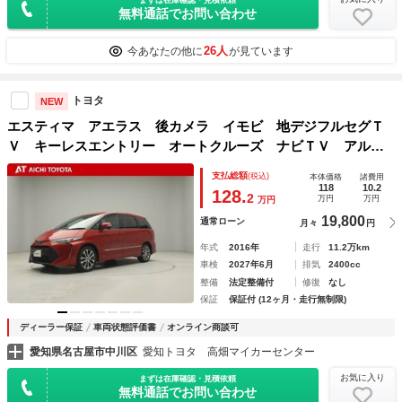
まずは在庫確認・見積依頼
無料通話でお問い合わせ
26人
今あなたの他に
が見ています
トヨタ
NEW
エスティマ アエラス 後カメラ イモビ 地デジフルセグＴ
Ｖ キーレスエントリー オートクルーズ ナビＴＶ アル
ミ ダブルエアバック パワーウインドウ 衝突軽減ブレー
支払総額
(税込)
本体価格
諸費用
キ リアクーラー ＳＲＳ ＰＳ ＤＶＤ再生可能 ３列
118
10.2
128.
2
万円
万円
万円
19,800
通常ローン
月々
円
年式
2016年
走行
11.2万km
車検
2027年6月
排気
2400cc
整備
法定整備付
修復
なし
保証
保証付 (12ヶ月・走行無制限)
ディーラー保証
車両状態評価書
オンライン商談可
愛知県名古屋市中川区
愛知トヨタ 高畑マイカーセンター
お気に入り
まずは在庫確認・見積依頼
無料通話でお問い合わせ