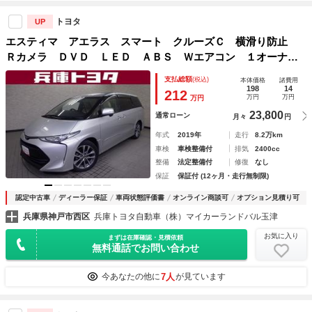
トヨタ
UP
エスティマ アエラス スマート クルーズＣ 横滑り防止
Ｒカメラ ＤＶＤ ＬＥＤ ＡＢＳ Ｗエアコン １オーナ
ー ＥＴＣ 盗難防止装置 ３列シート メモリーナビ アル
支払総額
(税込)
本体価格
諸費用
ミ ナビ＆ＴＶ キーレス エアバッグ スマ－トキ－ フル
198
14
212
万円
万円
万円
セグテレビ
23,800
通常ローン
月々
円
年式
2019年
走行
8.2万km
車検
車検整備付
排気
2400cc
整備
法定整備付
修復
なし
保証
保証付 (12ヶ月・走行無制限)
認定中古車
ディーラー保証
車両状態評価書
オンライン商談可
オプション見積り可
兵庫県神戸市西区
兵庫トヨタ自動車（株）マイカーランドバル玉津
お気に入り
まずは在庫確認・見積依頼
無料通話でお問い合わせ
7人
今あなたの他に
が見ています