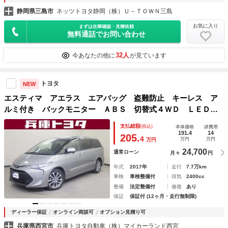
静岡県三島市
ネッツトヨタ静岡（株）Ｕ－ＴＯＷＮ三島
お気に入り
まずは在庫確認・見積依頼
無料通話でお問い合わせ
32人
今あなたの他に
が見ています
トヨタ
NEW
エスティマ アエラス エアバッグ 盗難防止 キーレス ア
ルミ付き バックモニター ＡＢＳ 切替式４ＷＤ ＬＥＤヘ
ッドランプ ＰＳ ナビＴＶ スマートキー＆プッシュスター
支払総額
(税込)
本体価格
諸費用
ト ウォークスルー ＤＶＤ再生 クルーズコントロール
191.4
14
205.
4
万円
万円
万円
24,700
通常ローン
月々
円
年式
2017年
走行
7.7万km
車検
車検整備付
排気
2400cc
整備
法定整備付
修復
あり
保証
保証付 (12ヶ月・走行無制限)
ディーラー保証
オンライン商談可
オプション見積り可
兵庫県西宮市
兵庫トヨタ自動車（株）マイカーランド西宮