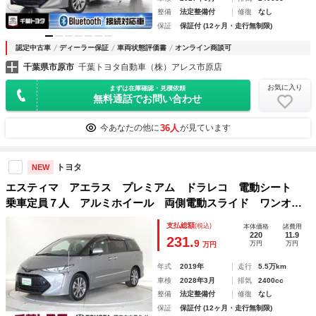
整備
法定整備付
修復
なし
保証
保証付 (12ヶ月・走行無制限)
認定中古車
ディーラー保証
車両状態評価書
オンライン商談可
千葉県市原市
千葉トヨタ自動車（株）アレス市原店
お気に入り
まずは在庫確認・見積依頼
無料通話でお問い合わせ
36人
今あなたの他に
が見ています
トヨタ
NEW
エスティマ アエラス プレミアム ドラレコ 電動シート
乗車定員７人 アルミホイール 両側電動スライド ワンオー
ナー ＬＥＤヘッドランプ キーレス ＣＤ Ｗエアコン 盗
支払総額
(税込)
本体価格
諸費用
難防止装置 オートクルーズコントロール メモリーナビ フ
220
11.9
231.
9
万円
万円
万円
ルセグ
年式
2019年
走行
5.5万km
車検
2028年3月
排気
2400cc
整備
法定整備付
修復
なし
保証
保証付 (12ヶ月・走行無制限)