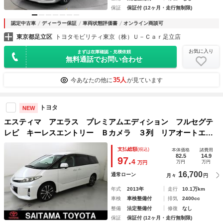
保証
保証付 (12ヶ月・走行無制限)
認定中古車
ディーラー保証
車両状態評価書
オンライン商談可
東京都足立区
トヨタモビリティ東京（株）Ｕ－Ｃａｒ足立店
お気に入り
まずは在庫確認・見積依頼
無料通話でお問い合わせ
35人
今あなたの他に
が見ています
トヨタ
NEW
エスティマ アエラス プレミアムエディション フルセグテ
レビ キーレスエントリー Ｂカメラ ３列 リアオートエア
コン 切替４ＷＤ ＤＶＤ クルーズコントロール パワーウ
支払総額
(税込)
本体価格
諸費用
インドウ 盗難防止装置 ＡＢＳ ＨＤＤナビ スマートキ
82.5
14.9
97.
4
万円
万円
万円
ー ワンオーナー ＥＴＣ
16,700
通常ローン
月々
円
年式
2013年
走行
10.1万km
車検
車検整備付
排気
2400cc
整備
法定整備付
修復
なし
保証
保証付 (12ヶ月・走行無制限)