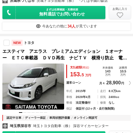
茨城県つくば市
茨城トヨタ自動車（株） つくば学園の森店
お気に入り
まずは在庫確認・見積依頼
無料通話でお問い合わせ
34人
今あなたの他に
が見ています
トヨタ
NEW
エスティマ アエラス プレミアムエディション １オーナ
ー ＥＴＣ車載器 ＤＶＤ再生 ナビＴＶ 横滑り防止 電動
シート クルーズコントロール メモリーナビ アルミホイー
支払総額
(税込)
本体価格
諸費用
ル ３列シート 点検記録簿 イモビ キーレス ＡＡＣ Ｗ
143
10.5
153.
5
万円
万円
万円
エアコン ＡＢＳ Ｂカメ
28,900
通常ローン
月々
円
年式
2015年
走行
8.0万km
車検
2028年4月
排気
2400cc
整備
法定整備付
修復
なし
保証
保証付 (12ヶ月・走行無制限)
認定中古車
ディーラー保証
車両状態評価書
オンライン商談可
埼玉県深谷市
埼玉トヨタ自動車（株） 深谷マイカーセンター