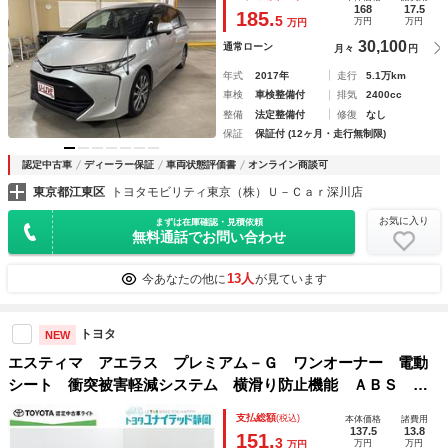
ルエアバック ３列 ＡＢＳ ＤＶＤ再生可能 ＡＵＸ
168
17.5
185.
5
万円
万円
万円
30,100
通常ローン
月々
円
年式
2017年
走行
5.1万km
車検
車検整備付
排気
2400cc
整備
法定整備付
修復
なし
保証
保証付 (12ヶ月・走行無制限)
認定中古車
ディーラー保証
車両状態評価書
オンライン商談可
東京都江東区
トヨタモビリティ東京（株）Ｕ－Ｃａｒ深川店
お気に入り
まずは在庫確認・見積依頼
無料通話でお問い合わせ
13人
今あなたの他に
が見ています
トヨタ
NEW
エスティマ アエラス プレミアム－Ｇ ワンオーナー 電動
シート 衝突被害軽減システム 横滑り防止機能 ＡＢＳ エ
アバッグ オートクルーズコントロール 盗難防止装置 バッ
支払総額
(税込)
本体価格
諸費用
クカメラ ＥＴＣ ミュージックプレイヤー接続可 ＣＤ ス
137.5
13.8
151.
3
万円
万円
万円