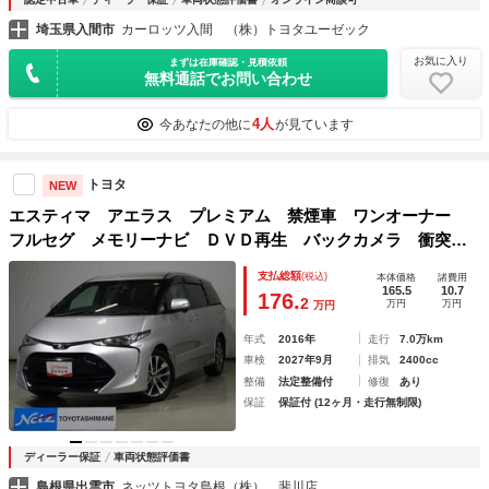
埼玉県入間市
カーロッツ入間 （株）トヨタユーゼック
お気に入り
まずは在庫確認・見積依頼
無料通話でお問い合わせ
4人
今あなたの他に
が見ています
トヨタ
NEW
エスティマ アエラス プレミアム 禁煙車 ワンオーナー
フルセグ メモリーナビ ＤＶＤ再生 バックカメラ 衝突被
害軽減システム コーナーセンサー クルーズコントロール
支払総額
(税込)
本体価格
諸費用
ＥＴＣ スマートキー 両側電動スライドドア ＬＥＤ 純正
165.5
10.7
176.
2
万円
万円
万円
アルミ
年式
2016年
走行
7.0万km
車検
2027年9月
排気
2400cc
整備
法定整備付
修復
あり
保証
保証付 (12ヶ月・走行無制限)
ディーラー保証
車両状態評価書
島根県出雲市
ネッツトヨタ島根（株） 斐川店