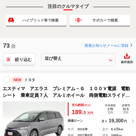
注目のクルマタイプ
ハイブリッド車で検索
サポカーで検索
73
台
新着お知らせメールに登録
絞り込む
条件保存
トヨタ
NEW
エスティマ アエラス プレミアム－Ｇ １００Ｖ電源 電動
シート 乗車定員７人 アルミホイール 両側電動スライド
ワンオーナー ＬＥＤヘッドランプ 記録簿 キーレス Ｃ
支払総額
(税込)
本体価格
諸費用
Ｄ Ｗエアコン 盗難防止装置 オートクルーズコントロー
178
11.5
189.
5
万円
万円
万円
ル メモリーナビ
19,300
残価ローン
月々
円
年式
2016年
走行
8.4万km
車検
2027年9月
排気
2400cc