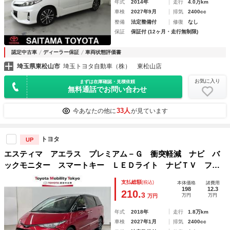
年式
2014年
走行
4.0万km
車検
2027年9月
排気
2400cc
整備
法定整備付
修復
なし
保証
保証付 (12ヶ月・走行無制限)
認定中古車
ディーラー保証
車両状態評価書
埼玉県東松山市
埼玉トヨタ自動車（株） 東松山店
お気に入り
まずは在庫確認・見積依頼
無料通話でお問い合わせ
33人
今あなたの他に
が見ています
トヨタ
UP
エスティマ アエラス プレミアム－Ｇ 衝突軽減 ナビ バ
ックモニター スマートキー ＬＥＤライト ナビＴＶ フル
セグテレビ オートクルーズ 記録簿 両側パワースライドド
支払総額
(税込)
本体価格
諸費用
ア ワンオーナー リアエアコン 運転席パワーシート アル
198
12.3
210.
3
万円
万円
万円
ミホイール
年式
2018年
走行
1.8万km
車検
2027年1月
排気
2400cc