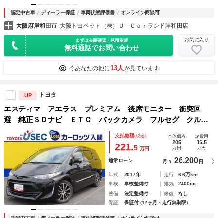
認定中古車
ディーラー保証
車両状態評価書
オンライン商談可
大阪府岸和田市
大阪トヨペット（株）Ｕ－Ｃａｒランド岸和田店
お気に入り
まずは在庫確認・見積依頼
無料通話でお問い合わせ
13人
今あなたの他に
が見ています
トヨタ
UP
エスティマ アエラス プレミアム 後席モニター 衝突回
避 純正ＳＤナビ ＥＴＣ バックカメラ フルセグ クルコ
ン 両側電動スライドドア ハーフレザーシート １００Ｗコ
支払総額
(税込)
本体価格
諸費用
ンセント 純正ドラレコ スマートキー Ｂｌｕｅｔｏｏｔｈ
205
16.5
221.
5
万円
万円
万円
26,200
通常ローン
月々
円
年式
2017年
走行
6.6万km
車検
車検整備付
排気
2400cc
整備
法定整備付
修復
なし
保証
保証付 (12ヶ月・走行無制限)
認定中古車
ディーラー保証
車両状態評価書
オンライン商談可