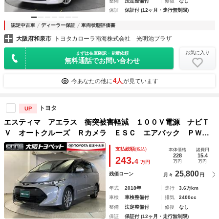
整備
法定整備付
修復
なし
保証
保証付 (12ヶ月・走行無制限)
認定中古車
ディーラー保証
車両状態評価書
大阪府和泉市
トヨタカローラ南海株式会社 光明池プラザ
お気に入り
まずは在庫確認・見積依頼
無料通話でお問い合わせ
4人
今あなたの他に
が見ています
トヨタ
UP
エスティマ アエラス 衝突被害軽減 １００Ｖ電源 ナビＴ
Ｖ オートクルーズ Ｒカメラ ＥＳＣ エアバック ＰＷ
地デジ ＷＡＣ イモビライザー ＰＳ ＡＷ ダブルエアバ
支払総額
(税込)
本体価格
諸費用
ック ３列 ＡＢＳ ＤＶＤ再生可能 ＡＵＸ メモリナビ
228
15.4
243.
4
万円
万円
万円
25,800
残価ローン
月々
円
年式
2018年
走行
3.6万km
車検
車検整備付
排気
2400cc
整備
法定整備付
修復
なし
保証
保証付 (12ヶ月・走行無制限)