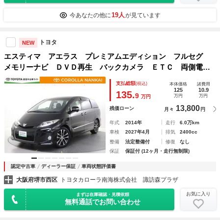
19人
今あなたの他に
が見ています
トヨタ
NEW
エスティマ アエラス プレミアムエディション フルセグ
メモリーナビ ＤＶＤ再生 バックカメラ ＥＴＣ 両側電動
スライド ＨＩＤヘッドライト 乗車定員７人 ３列シート
支払総額
(税込)
本体価格
諸費用
フルエアロ
125
10.9
135.
9
万円
万円
万円
13,800
残価ローン
月々
円
年式
2014年
走行
6.0万km
車検
2027年4月
排気
2400cc
整備
法定整備付
修復
なし
保証
保証付 (12ヶ月・走行無制限)
認定中古車
ディーラー保証
車両状態評価書
大阪府堺市西区
トヨタカローラ南海株式会社 諏訪森プラザ
お気に入り
まずは在庫確認・見積依頼
無料通話でお問い合わせ