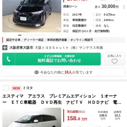
オーナー
30,000
残価ローン
月々
円
年式
2017年
走行
9.8万km
車検
車検整備付
排気
2400cc
整備
法定整備付
修復
なし
保証
保証付 (12ヶ月・走行無制限)
認定中古車
ディーラー保証
車両状態評価書
オンライン商談可
大阪府東大阪市
大阪トヨタＳｏｕｔｈ（株）サンテラス布施
お気に入り
まずは在庫確認・見積依頼
無料通話でお問い合わせ
18人
今あなたの他に
が見ています
トヨタ
NEW
エスティマ アエラス プレミアムエディション １オーナ
ー ＥＴＣ車載器 ＤＶＤ再生 ナビＴＶ ＨＤＤナビ 電動
シート クルーズコントロール アルミホイール ３列シー
支払総額
(税込)
本体価格
諸費用
ト イモビ キーレス ＡＡＣ Ｗエアコン ＡＢＳ Ｗエア
148.5
10.1
158.
6
万円
万円
万円
バック パワーウィンド