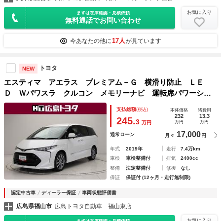
お気に入り
まずは在庫確認・見積依頼
無料通話でお問い合わせ
17人
今あなたの他に
が見ています
トヨタ
NEW
エスティマ アエラス プレミアム－Ｇ 横滑り防止 ＬＥ
Ｄ Ｗパワスラ クルコン メモリーナビ 運転席パワーシー
ト リアエアコン アルミホイール ドラレコ フルセグ Ｅ
支払総額
(税込)
本体価格
諸費用
ＴＣ ＤＶＤ ミュージックプレイヤー接続可 キーフリー
232
13.3
245.
3
万円
万円
万円
３列シート
17,000
通常ローン
月々
円
年式
2019年
走行
7.4万km
車検
車検整備付
排気
2400cc
整備
法定整備付
修復
なし
保証
保証付 (12ヶ月・走行無制限)
認定中古車
ディーラー保証
車両状態評価書
広島県福山市
広島トヨタ自動車 福山東店
お気に入り