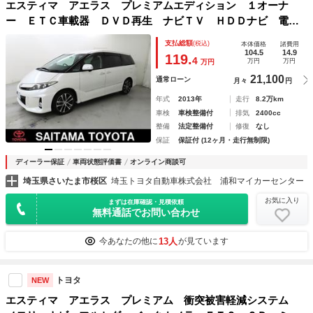
エスティマ アエラス プレミアムエディション １オーナ
ー ＥＴＣ車載器 ＤＶＤ再生 ナビＴＶ ＨＤＤナビ 電動
シート クルーズコントロール アルミホイール ３列シー
支払総額
(税込)
本体価格
諸費用
ト イモビ キーレス ＡＡＣ Ｗエアコン ＡＢＳ 寒冷地
104.5
14.9
119.
4
万円
万円
万円
仕様 Ｗエアバック Ｂカメ
21,100
通常ローン
月々
円
年式
2013年
走行
8.2万km
車検
車検整備付
排気
2400cc
整備
法定整備付
修復
なし
保証
保証付 (12ヶ月・走行無制限)
ディーラー保証
車両状態評価書
オンライン商談可
埼玉県さいたま市桜区
埼玉トヨタ自動車株式会社 浦和マイカーセンター
お気に入り
まずは在庫確認・見積依頼
無料通話でお問い合わせ
13人
今あなたの他に
が見ています
トヨタ
NEW
エスティマ アエラス プレミアム 衝突被害軽減システム