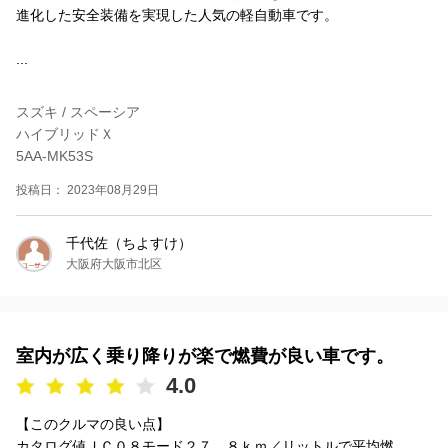
進化した安全装備を実現した人気の軽自動車です。
...
スズキ / スペーシア
ハイブリッドＸ
5AA-MK53S
投稿日： 2023年08月29日
千代佐（ちよすけ）
大阪府大阪市北区
室内が広く乗り降りが楽で燃費が良い車です。
4.0
【このクルマの良い点】
カタログ値ＪＣ０８モード２７．８ｋｍ／リットルで平均燃