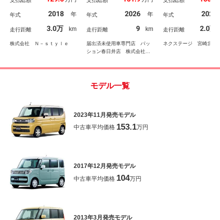
シートヒーター ＳＤナ
スマートキー 電動格納
ラレコ コーナーセ
ビゲーション ベンチシ
ドアミラー アイドリン
ー スマートキー 
2018
2026
2023
年
年
年式
年式
年式
ート フルフラット ス
グストップ 横滑り防止
トインＥＴＣ 車線
マートキー・プッシュス
機能 光軸調整機能 ベ
警報 オートライト
3.0万
9
2.0万
km
km
走行距離
走行距離
走行距離
タート Ｗエアコン ブ
ンチシート ＬＥＤヘッ
ートエアコン Ｂｌ
ルートゥース
ドライト
ｔｏｏｔｈ
株式会社 Ｎ－ｓｔｙｌｅ
届出済未使用車専門店 パッ
ネクステージ 宮崎北店
ション春日井店 株式会社パ
ッション
モデル一覧
2023年11月発売モデル
153.1
中古車平均価格
万円
2017年12月発売モデル
104
中古車平均価格
万円
2013年3月発売モデル