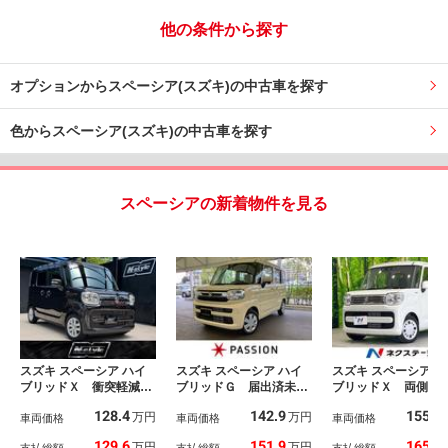
他の条件から探す
オプションからスペーシア(スズキ)の中古車を探す
色からスペーシア(スズキ)の中古車を探す
スペーシアの新着物件を見る
スズキ スペーシア ハイ
スズキ スペーシア ハイ
スズキ スペーシア ハ
ブリッドＸ 衝突軽減
ブリッドＧ 届出済未使
ブリッドＸ 両側電
全周囲カメラ 両電動
用車 両側スライドド
ア バックカメラ 
128.4
142.9
155.4
万円
万円
ＬＥＤ ドラレコ ＥＴ
車両価格
ア 衝突被害軽減ブレー
車両価格
被害軽減システム 
車両価格
Ｃ 禁煙 ナビ ＴＶ
キ コーナーセンサー
車 シートヒーター
129.6
151.9
165.9
万円
万円
支払総額
支払総額
支払総額