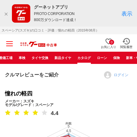
グーネットアプリ
表示
PROTO CORPORATION
800万ダウンロード達成！
スペーシア(スズキ)の口コミ・評価：憧れの軽四（2015年08月）
0
お気に入り
閲覧履歴
整備工場
車検
タイヤ交換
新品タイヤ
カタログ
ローン
保険
新車・
クルマレビューをご紹介
ログイン
憧れの軽四
メーカー：スズキ
モデル/グレード：スペーシア
4.4