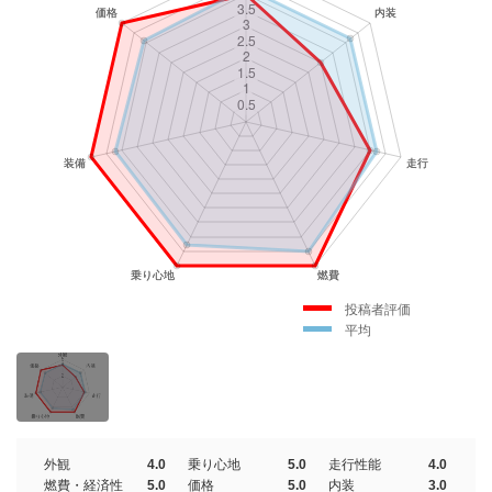
投稿者評価
平均
外観
4.0
乗り心地
5.0
走行性能
4.0
燃費・経済性
5.0
価格
5.0
内装
3.0