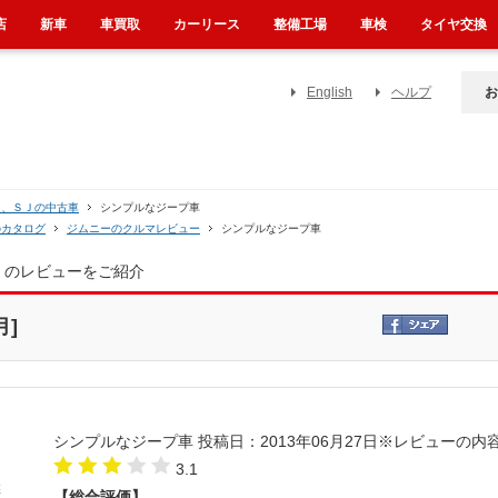
店
新車
車買取
カーリース
整備工場
車検
タイヤ交換
English
ヘルプ
お
Ａ、ＳＪの中古車
シンプルなジープ車
のカタログ
ジムニーのクルマレビュー
シンプルなジープ車
】のレビューをご紹介
月]
シンプルなジープ車
投稿日：2013年06月27日
※レビューの内
3.1
【総合評価】