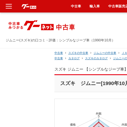
中古車
輸入車
中古車販売
新車
中古車
ジムニー(スズキ)の口コミ・評価：シンプルなジープ車（1990年10月）
輸入車
中古車
スズキの中古車
ジムニーの中古車
Ｊ
中古車
カタログ
スズキのカタログ
ジムニー
クルマ買取
スズキ ジムニー 【シンプルなジープ車
カーリース
スズキ ジムニー[1990年10
タイヤ交換
整備工場
車検