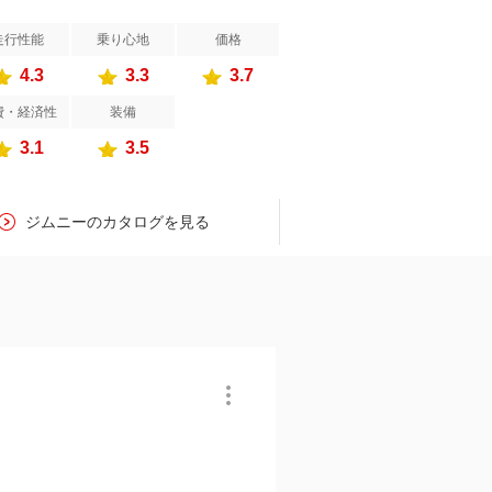
走行性能
乗り心地
価格
4.3
3.3
3.7
費・経済性
装備
3.1
3.5
ジムニーのカタログを見る