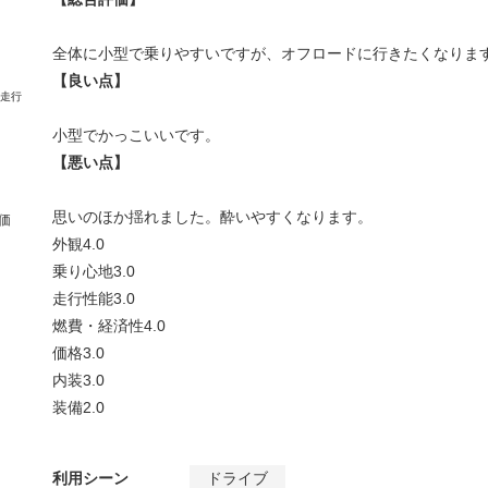
全体に小型で乗りやすいですが、オフロードに行きたくなりま
【良い点】
小型でかっこいいです。
【悪い点】
思いのほか揺れました。酔いやすくなります。
価
外観
4.0
乗り心地
3.0
走行性能
3.0
燃費・経済性
4.0
価格
3.0
内装
3.0
装備
2.0
利用シーン
ドライブ