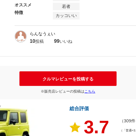
オススメ
若者
特徴
カッコいい
らんなうぇい
10
99
投稿
いいね
クルマレビューを投稿する
※販売店レビューの投稿は
こちら
総合評価
3.7
（309
（「普通=3