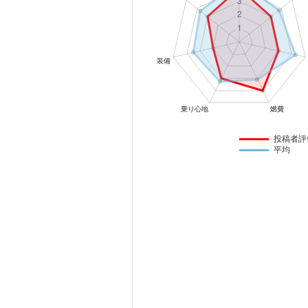
マガジン
車カタログ
自動車ローン
保険
投稿者評
平均
レビュー
価格相場
教習所
用語集