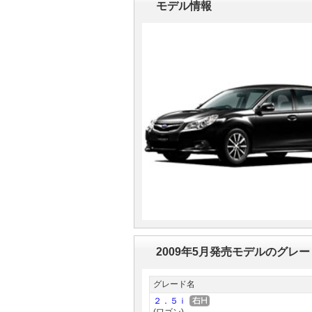
モデル情報
マガジン
車カタログ
自動車ローン
保険
レビュー
価格相場
教習所
2009年5月発売モデルのグレ
用語集
グレード名
２．５ｉ