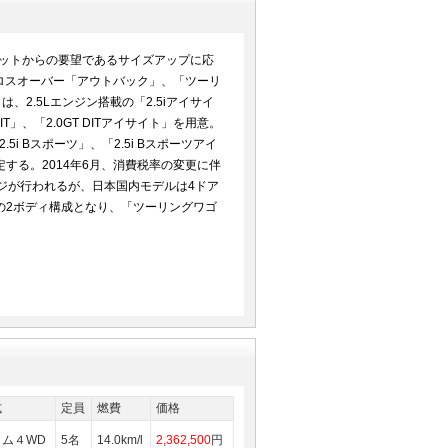
ケットからの要望であるサイズアップに応
クロスオーバー「アウトバック」、「ツーリ
2.5Lエンジン搭載の「2.5iアイサイ
T」、「2.0GT DITアイサイト」を用意。
.5i Bスポーツ」、「2.5i Bスポーツアイ
定する。2014年6月、消費税率の変更に伴
ンジが行われるが、日本国内モデルは4ドア
の2ボディ構成となり、「ツーリングワゴ
式
定員
燃費
価格
ム４WD
5名
14.0km/l
2,362,500
円