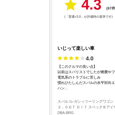
4.3
(67件
(「普通=3.0」が評価時の基準です)
いじって楽しい車
4.0
【このクルマの良い点】
以前はスバリストでしたが燃費やフ
電気系のトラブルに苦しみ
慣れひたしんだスバルの水平対向エ
ハン...
スバル /レガシィツーリングワゴン
２．０ＧＴ ＤＩＴ スペックＢアイ
DBA-BRG