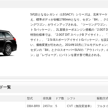
5代目となるレガシィ（LEGACY）シリーズは、北米マー
え、標準ボディが全幅1780mmとなり、セダン「B4」、
ングワゴン」がラインアップされる。「ツーリングワゴン」は、
ト Sパッケージ」、2L直噴ターボエンジン搭載の「2.0GT DI
特別仕様車では、「2.0GT DIT スペックB アイサイト」、「2
サイト」、「2.5i BスポーツアイサイトGパッケージ」を設
い、価格変更が行われた。2014年10月にフルモデルチェ
セダンの「B4」とクロスオーバーSUVの「アウトバック」
ン」は「レヴォーグ」にバトンを渡す形で廃止される。
ード一覧
型式
排気量
ドア数
シフト
駆動方
DBA-BR9
2457cc
5
CVT（無段変速車）
フルタイ