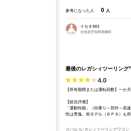
0
参考になった人
人
イセキ983
北海道空知郡南幌町
最後のレガシィツーリング
4.0
【所有期間または運転回数】一か月
【総合評価】
「運動性能」（街乗り～郊外～高速
性は秀逸。前モデル（ＢＰ９）も所有
スバル /レガシィツーリングワゴン