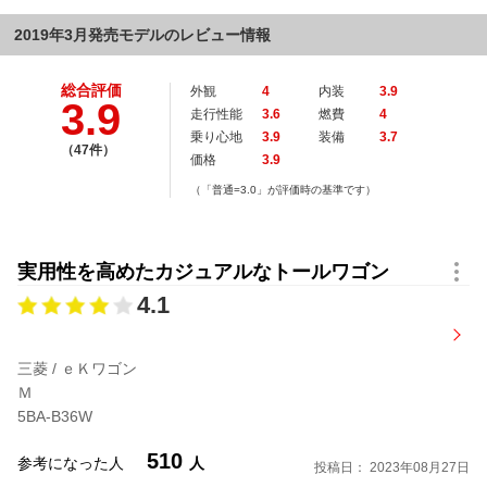
2019年3月発売モデルのレビュー情報
総合評価
外観
4
内装
3.9
3.9
走行性能
3.6
燃費
4
乗り心地
3.9
装備
3.7
（47件）
価格
3.9
（「普通=3.0」が評価時の基準です）
実用性を高めたカジュアルなトールワゴン
4.1
三菱 / ｅＫワゴン
Ｍ
5BA-B36W
510
参考になった人
人
投稿日： 2023年08月27日