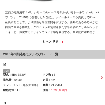
三菱の軽乗用車「eK」シリーズのベースモデルが、軽トールワゴンの「eK
ワゴン」。2019年に登場した4代目は、ホイールベースを先代比で65mm
延長することで、より快適な居住空間を実現する。張りのあるゆるやかな
曲面で全体を構成し、クロムメッキ処理された水平基調のグリルがヘッド
ライトと一体化するデザインでワイド感を表現する。全体的に躍動感があ
りながらも、親しみを感じさせるスタイルとなっている。インテリアはラ
イトグレーを基調とした質感の高さ空間とし、シートはボリューム感のあ
る生地で乗り心地を重視、シンプルな柄で明るくカジュアルなイメージ。
セーフティ面では、三菱初の高速道路同一車線運転支援技術「マイパイロ
2019年3月発売モデルのグレード一覧
ット」や、車両を制御して走行車線内に戻す操作を促す「eアシスト」を新
たに追加した。ラインアップは、3気筒DOHC 12バルブエンジンを搭載の
Ｍ
「M」、「G」を設定。2020年12月、一部改良が行われ、ボディカラーは
新色「レッドメタリック」を追加し、全8色となった。
型式：
5BA-B33W
ドア数：
5
排気量：
659cc
定員：
4名
シフト：
CVT（無段変速車）
燃費：
21.2km/l
駆動方式：
FF
価格：
1,296,000円
Ｇ