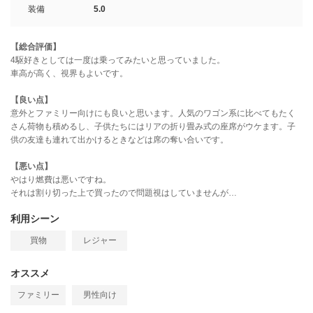
装備
5.0
【総合評価】
4駆好きとしては一度は乗ってみたいと思っていました。
車高が高く、視界もよいです。
【良い点】
意外とファミリー向けにも良いと思います。人気のワゴン系に比べてもたく
さん荷物も積めるし、子供たちにはリアの折り畳み式の座席がウケます。子
供の友達も連れて出かけるときなどは席の奪い合いです。
【悪い点】
やはり燃費は悪いですね。
それは割り切った上で買ったので問題視はしていませんが…
利用シーン
買物
レジャー
オススメ
ファミリー
男性向け