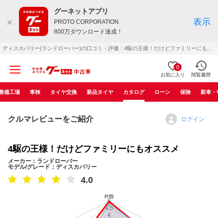
グーネットアプリ
表示
PROTO CORPORATION
800万ダウンロード達成！
ディスカバリー(ランドローバー)の口コミ・評価：4駆の王様！だけどファミリーにもオススメ（2004年06月）
0
お気に入り
閲覧履歴
整備工場
車検
タイヤ交換
新品タイヤ
カタログ
ローン
保険
新車・
クルマレビューをご紹介
ログイン
4駆の王様！だけどファミリーにもオススメ
メーカー：ランドローバー
モデル/グレード：ディスカバリー
4.0