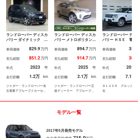
ランドローバー ディスカ
ランドローバー ディスカ
ランドローバー ディ
バリー ダイナミック Ｈ
バリー メトロポリタンエ
バリー ＨＳＥ 電子
ＳＥ Ｄ３００ ２２Ａ
ディション Ｄ３５０
エアサスペンション
829.9
894.7
358
万円
万円
Ｗ インテリジェントフ
車両価格
認定中古車 サイドステ
車両価格
列シート７人乗り 
車両価格
ォールド３列シート 開
ップ ３列シート プラ
サンルーフ 分割可
851.2
914.7
388
万円
万円
支払総額
支払総額
支払総額
閉式サンルーフ プライ
イバシーガラス サンル
テールゲート Ｍｅ
バシーガラス ルーフレ
ーフ＋リアパノラマルー
ｄｉａｎサラウンド
2023
2025
2014
年
年
年式
年式
年式
ール フォグランプ シ
フ ヘッドアップディス
テム デュアルエア
ートクーラー＆ヒータ
プレイ コンソールクー
ン サラウンドカメ
1.2万
2.1万
7.1万
km
km
走行距離
走行距離
走行距離
ー ステアリングヒータ
ラー フロントシートヒ
ステム キセノンヘ
ー ウインドウヒータ
ータークーラー ２列目
ライト
ジャガー・ランドローバー名
ジャガー・ランドローバー正
ＧＬＵＣＫ グルック横
ー アクティブデフ
シートヒータークーラー
古屋東アプルーブドカーセン
規ディーラー アプルーブド
北
ター 株式会社ホワイトハウ
カーセンター箕面 八光エル
ス
アール株式会社
モデル一覧
2017年5月発売モデル