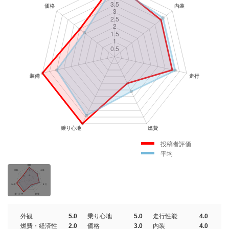
投稿者評価
平均
外観
5.0
乗り心地
5.0
走行性能
4.0
燃費・経済性
2.0
価格
3.0
内装
4.0