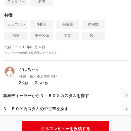
ファミリー
若者
特徴
カッコいい
小回り
高級感
静粛性
加速
安全装備
荷室
広い
投稿日：2019年01月07日
※レビューの内容は投稿時のデータです。
だばちゃん
神奈川県相模原市中央区
2
2
投稿
いいね
新車ディーラーからＮ－ＢＯＸカスタムを探す
Ｎ－ＢＯＸカスタムの中古車を探す
クルマレビューを投稿する