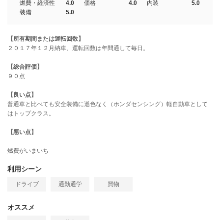
燃費・経済性
4.0
価格
4.0
内装
5.0
装備
5.0
【所有期間または運転回数】
２０１７年１２月納車、運転回数は年間通して毎日。
【総合評価】
９０点
【良い点】
普通車と比べても安全装備に遜色なく（ホンダセンシング）軽自動車として
はトップクラス。
【悪い点】
燃費がいまいち
利用シーン
ドライブ
通勤通学
買物
オススメ