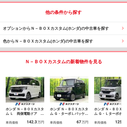
他の条件から探す
オプションからＮ－ＢＯＸカスタム(ホンダ)の中古車を探す
色からＮ－ＢＯＸカスタム(ホンダ)の中古車を探す
Ｎ－ＢＯＸカスタムの新着物件を見る
ホンダ Ｎ－ＢＯＸカスタ
ホンダ Ｎ－ＢＯＸカスタ
ホンダ Ｎ－ＢＯＸカ
ム Ｌ 両側電動ドア 純
ム Ｇ・ターボＬパッケー
ム Ｇ・Ｌターボホン
正ＳＤナビ バックカメ
ジ 禁煙車 純正８イン
ンシング 両側パワ
142.3
67
125.5
万円
万円
ラ 衝突被害軽減システ
車両価格
チナビ バックカメラ
車両価格
ライドドア 純正
車両価格