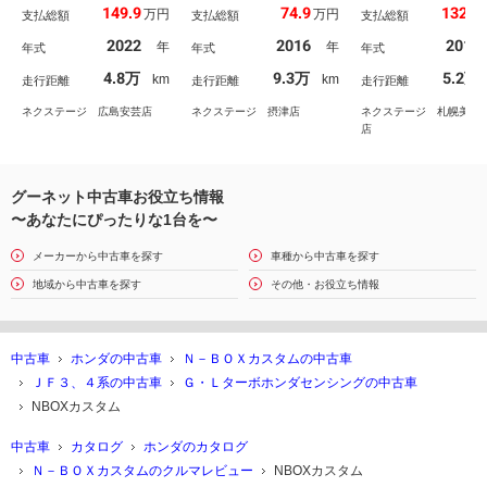
ム レーダークルーズ
両側パワースライドド
バックカメラ アダ
149.9
74.9
132.9
万円
万円
支払総額
支払総額
支払総額
禁煙車 シートヒータ
ア クルーズコントロー
ィブクルーズコント
ー ドラレコ スマート
ル ＥＴＣ スマートキ
ル シートヒーター
2022
2016
2017
年
年
年式
年式
年式
キー ＬＥＤヘッド ビ
ー ＨＩＤヘッド Ｂｌ
ーフレザー パドル
ルトインＥＴＣ 純正１
ｕｅｔｏｏｔｈ再生 オ
ト スマートキー 
4.8万
9.3万
5.2万
km
km
走行距離
走行距離
走行距離
４インチアルミ 車線逸
ートエアコン パドルシ
Ｄヘッド 純正１４
脱警報
フト 純正１５インチア
チＡＷ ビルトイン
ネクステージ 広島安芸店
ネクステージ 摂津店
ネクステージ 札幌美し
ルミ
Ｃ
店
グーネット中古車お役立ち情報
〜あなたにぴったりな1台を〜
メーカーから中古車を探す
車種から中古車を探す
地域から中古車を探す
その他・お役立ち情報
中古車
ホンダの中古車
Ｎ－ＢＯＸカスタムの中古車
ＪＦ３、４系の中古車
Ｇ・Ｌターボホンダセンシングの中古車
NBOXカスタム
中古車
カタログ
ホンダのカタログ
Ｎ－ＢＯＸカスタムのクルマレビュー
NBOXカスタム