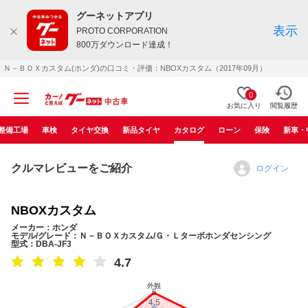
グーネットアプリ
表示
PROTO CORPORATION
800万ダウンロード達成！
Ｎ－ＢＯＸカスタム(ホンダ)の口コミ・評価：NBOXカスタム（2017年09月）
0
お気に入り
閲覧履歴
整備工場
車検
タイヤ交換
新品タイヤ
カタログ
ローン
保険
新車・
クルマレビューをご紹介
ログイン
NBOXカスタム
メーカー：ホンダ
モデル/グレード：Ｎ－ＢＯＸカスタム/Ｇ・Ｌターボホンダセンシング
型式：DBA-JF3
4.7