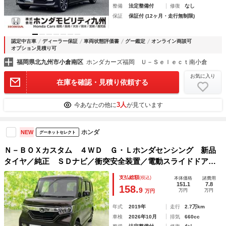
整備
法定整備付
修復
なし
保証
保証付 (12ヶ月・走行無制限)
認定中古車
ディーラー保証
車両状態評価書
グー鑑定
オンライン商談可
オプション見積り可
福岡県北九州市小倉南区
ホンダカーズ福岡 Ｕ－Ｓｅｌｅｃｔ南小倉
お気に入り
在庫を確認・見積り依頼する
3人
今あなたの他に
が見ています
ホンダ
NEW
グーネットセレクト
Ｎ－ＢＯＸカスタム ４ＷＤ Ｇ・Ｌホンダセンシング 新品
タイヤ／純正 ＳＤナビ／衝突安全装置／電動スライドドア／
シートヒーター／車線逸脱防止支援システム／ヘッドランプ
支払総額
(税込)
本体価格
諸費用
ＬＥＤ／Ｂｌｕｅｔｏｏｔｈ接続／ＥＴＣ／ＥＢＤ付ＡＢＳ／
151.1
7.8
158.
9
万円
万円
万円
横滑り防止装置
年式
2019年
走行
2.7万km
車検
2026年10月
排気
660cc