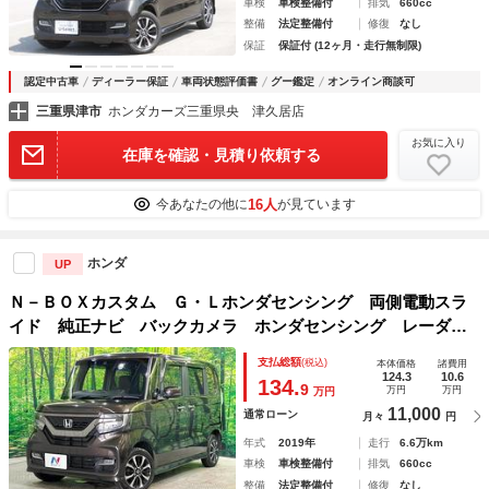
車検
車検整備付
排気
660cc
整備
法定整備付
修復
なし
保証
保証付 (12ヶ月・走行無制限)
認定中古車
ディーラー保証
車両状態評価書
グー鑑定
オンライン商談可
三重県津市
ホンダカーズ三重県央 津久居店
お気に入り
在庫を確認・見積り依頼する
16人
今あなたの他に
が見ています
ホンダ
UP
Ｎ－ＢＯＸカスタム Ｇ・Ｌホンダセンシング 両側電動スラ
イド 純正ナビ バックカメラ ホンダセンシング レーダー
クルーズ 車線逸脱警報 オートハイビーム ＬＥＤヘッド
支払総額
(税込)
本体価格
諸費用
シートヒーター コーナーセンサー ＥＴＣ
124.3
10.6
134.
9
万円
万円
万円
11,000
通常ローン
月々
円
年式
2019年
走行
6.6万km
車検
車検整備付
排気
660cc
整備
法定整備付
修復
なし