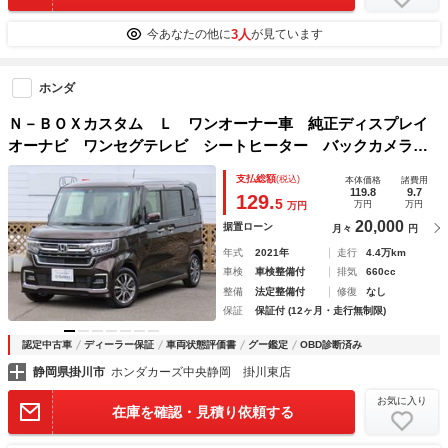
3人
今あなたの他に
が見ています
ホンダ
Ｎ－ＢＯＸカスタム Ｌ ワンオーナー車 純正ディスプレイ
オーナビ ワンセグテレビ シートヒーター バックカメラ
ホンダセンシング １オーナー サイドエアバッグ キーフリ
支払総額
(税込)
本体価格
諸費用
ーシステム ＬＥＤライト リアカメ クルーズコントロール
119.8
9.7
129.
5
万円
万円
万円
20,000
据置ローン
月々
円
年式
2021年
走行
4.4万km
車検
車検整備付
排気
660cc
整備
法定整備付
修復
なし
保証
保証付 (12ヶ月・走行無制限)
認定中古車
ディーラー保証
車両状態評価書
グー鑑定
OBD診断済み
静岡県掛川市
ホンダカーズ中央静岡 掛川東店
お気に入り
在庫を確認・見積り依頼する