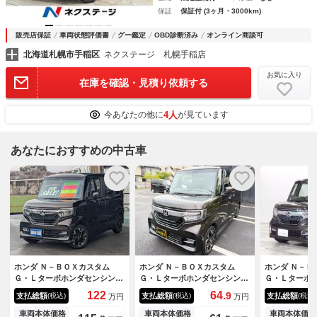
保証
保証付 (3ヶ月・3000km)
販売店保証
車両状態評価書
グー鑑定
OBD診断済み
オンライン商談可
北海道札幌市手稲区
ネクステージ 札幌手稲店
お気に入り
在庫を確認・見積り依頼する
4人
今あなたの他に
が見ています
あなたにおすすめの中古車
ホンダ Ｎ－ＢＯＸカスタム
ホンダ Ｎ－ＢＯＸカスタム
ホンダ Ｎ－Ｂ
Ｇ・Ｌターボホンダセンシン
Ｇ・Ｌターボホンダセンシン
Ｇ・Ｌターボ
グ 純正ディスプレイオーディ
グ 全国対応１年保証付 衝突
グ そのまん
122
64.
9
支払総額
支払総額
支払総額
(税込)
(税込)
(税込)
万円
万円
オ 両側パワードア 衝突軽減
軽減ブレーキ ターボ パドル
ー ナビ フ
装置 新車保証書 Ｂｌｕｅｔ
シフト 純正ＯＰ９インチナ
ウンドブース
車両本体価格
車両本体価格
車両本体価格