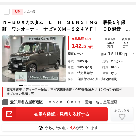
ホンダ
UP
Ｎ－ＢＯＸカスタム Ｌ Ｈ ＳＥＮＳＩＮＧ 最長５年保
証 ワンオ－ナ－ ナビＶＸＭ－２２４ＶＦｉ ＣＤ録音 Ｂ
Ｔオ－ディオ ＤＶＤ ドラレコ シ－トヒ－タ－ＥＴＣ Ｌ
支払総額
(税込)
本体価格
諸費用
ＥＤライト ＶＳＡ クルコン アルミ スマ－トキ－ ＡＡ
135.8
6.7
142.
5
万円
万円
万円
Ｃ
12,100
据置ローン
月々
円
年式
2022年
走行
2.0万km
車検
2027年4月
排気
660cc
整備
法定整備付
修復
なし
保証
保証付 (24ヶ月・走行無制限)
認定中古車
ディーラー保証
車両状態評価書
OBD診断済み
オンライン商談可
オプション見積り可
愛知県名古屋市港区
Ｈｏｎｄａ Ｃａｒｓ 愛知 名古屋茶屋店
お気に入り
在庫を確認・見積り依頼する
4人
今あなたの他に
が見ています