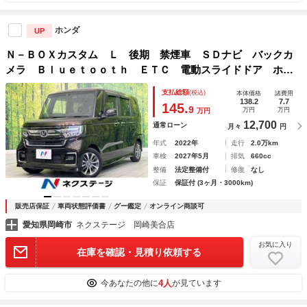
ホンダ
UP
Ｎ－ＢＯＸカスタム Ｌ 後期 禁煙車 ＳＤナビ バックカ
メラ Ｂｌｕｅｔｏｏｔｈ ＥＴＣ 電動スライドドア ホン
ダセンシング アダプティブクルーズ レーンアシスト ＬＥ
支払総額
(税込)
本体価格
諸費用
Ｄヘッド コーナーセンサー シートヒーター
138.2
7.7
145.
9
万円
万円
万円
12,700
通常ローン
月々
円
年式
2022年
走行
2.0万km
車検
2027年5月
排気
660cc
整備
法定整備付
修復
なし
保証
保証付 (3ヶ月・3000km)
販売店保証
車両状態評価書
グー鑑定
オンライン商談可
愛知県岡崎市
ネクステージ 岡崎美合店
お気に入り
在庫を確認・見積り依頼する
4人
今あなたの他に
が見ています