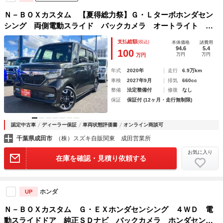
Ｎ－ＢＯＸカスタム 【夏得総力祭】Ｇ・Ｌターボホンダセン
シング 両側電動スライド バックカメラ オートライト ス
ライドドア プッシュスタート シートヒーター オートエア
支払総額
(税込)
本体価格
諸費用
コン 横滑り防止機能 盗難防止システム
94.6
5.4
100
万円
万円
万円
年式
2020年
走行
6.9万km
車検
2027年9月
排気
660cc
整備
法定整備付
修復
なし
保証
保証付 (12ヶ月・走行無制限)
認定中古車
ディーラー保証
車両状態評価書
オンライン商談可
千葉県成田市
（株）スズキ自販関東 成田営業所
お気に入り
在庫を確認・見積り依頼する
ホンダ
UP
Ｎ－ＢＯＸカスタム Ｇ・ＥＸホンダセンシング ４ＷＤ 電
動スライドドア 純正ＳＤナビ バックカメラ ホンダセンシ