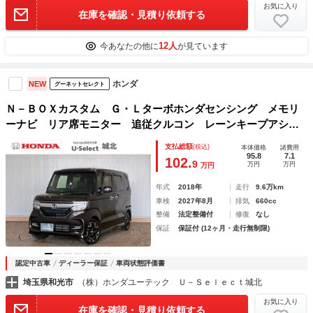
お気に入り
在庫を確認・見積り依頼する
12人
今あなたの他に
が見ています
ホンダ
NEW
グーネットセレクト
Ｎ－ＢＯＸカスタム Ｇ・Ｌターボホンダセンシング メモリ
ーナビ リア席モニター 追従クルコン レーンキープアシス
ト ＥＴＣ パドルシフト アルミホイール リヤビューカメ
支払総額
(税込)
本体価格
諸費用
ラ 左右電動スライド ｉストップ ＤＶＤ再生機能 スマー
95.8
7.1
102.
9
万円
万円
万円
トキーシステム 地デジ
年式
2018年
走行
9.6万km
車検
2027年8月
排気
660cc
整備
法定整備付
修復
なし
保証
保証付 (12ヶ月・走行無制限)
認定中古車
ディーラー保証
車両状態評価書
埼玉県和光市
（株）ホンダユーテック Ｕ－Ｓｅｌｅｃｔ城北
お気に入り
在庫を確認・見積り依頼する