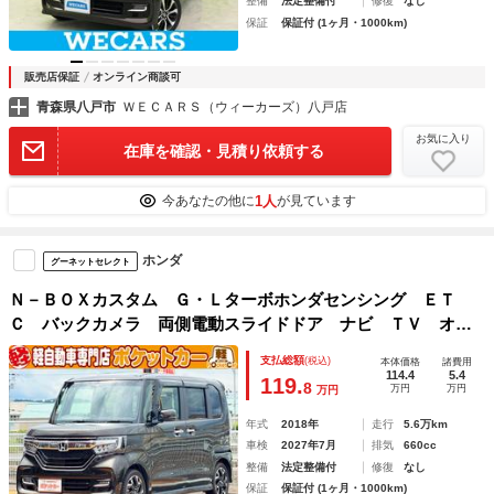
整備
法定整備付
修復
なし
保証
保証付 (1ヶ月・1000km)
販売店保証
オンライン商談可
青森県八戸市
ＷＥＣＡＲＳ（ウィーカーズ）八戸店
お気に入り
在庫を確認・見積り依頼する
1人
今あなたの他に
が見ています
ホンダ
グーネットセレクト
Ｎ－ＢＯＸカスタム Ｇ・Ｌターボホンダセンシング ＥＴ
Ｃ バックカメラ 両側電動スライドドア ナビ ＴＶ オー
トクルーズコントロール レーンアシスト 衝突被害軽減シス
支払総額
(税込)
本体価格
諸費用
テム オートライト ＬＥＤヘッドランプ スマートキー ア
114.4
5.4
119.
8
万円
万円
万円
イドリングストップ
年式
2018年
走行
5.6万km
車検
2027年7月
排気
660cc
整備
法定整備付
修復
なし
保証
保証付 (1ヶ月・1000km)