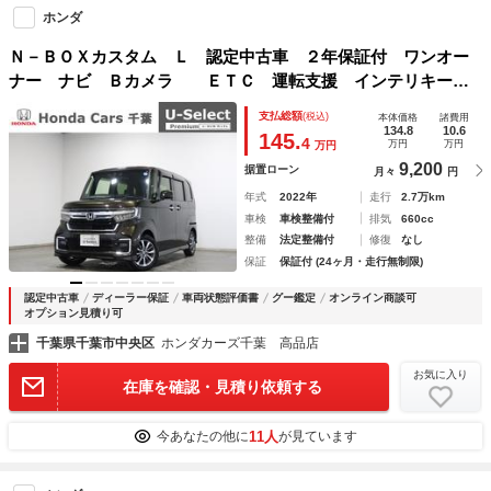
ホンダ
Ｎ－ＢＯＸカスタム Ｌ 認定中古車 ２年保証付 ワンオー
ナー ナビ Ｂカメラ ＥＴＣ 運転支援 インテリキー
地デジフルセグＴＶ アダクティブクルーズコントロール 助
支払総額
(税込)
本体価格
諸費用
手席エアバッグ ブレーキサポート パーキングセンサー
134.8
10.6
145.
4
万円
万円
万円
9,200
据置ローン
月々
円
年式
2022年
走行
2.7万km
車検
車検整備付
排気
660cc
整備
法定整備付
修復
なし
保証
保証付 (24ヶ月・走行無制限)
認定中古車
ディーラー保証
車両状態評価書
グー鑑定
オンライン商談可
オプション見積り可
千葉県千葉市中央区
ホンダカーズ千葉 高品店
お気に入り
在庫を確認・見積り依頼する
11人
今あなたの他に
が見ています