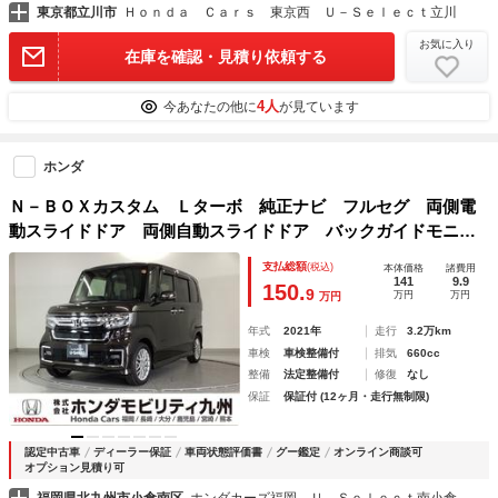
東京都立川市
Ｈｏｎｄａ Ｃａｒｓ 東京西 Ｕ－Ｓｅｌｅｃｔ立川
お気に入り
在庫を確認・見積り依頼する
4人
今あなたの他に
が見ています
ホンダ
Ｎ－ＢＯＸカスタム Ｌターボ 純正ナビ フルセグ 両側電
動スライドドア 両側自動スライドドア バックガイドモニタ
ー 電動格納式ドアミラー ＢＴ 地デジＴＶ 横滑り防止装
支払総額
(税込)
本体価格
諸費用
置 スマートキ－ ＬＥＤヘットライト 車線逸脱 ナビ＆Ｔ
141
9.9
150.
9
万円
万円
万円
Ｖ
年式
2021年
走行
3.2万km
車検
車検整備付
排気
660cc
整備
法定整備付
修復
なし
保証
保証付 (12ヶ月・走行無制限)
認定中古車
ディーラー保証
車両状態評価書
グー鑑定
オンライン商談可
オプション見積り可
福岡県北九州市小倉南区
ホンダカーズ福岡 Ｕ－Ｓｅｌｅｃｔ南小倉