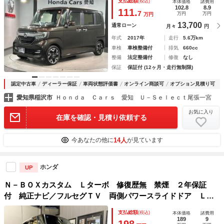
支払総額
(税込)
本体価格
諸費用
Ａ アルミ スマ－トキ－ スペアキ－ 盗難防止装置 整備
102.8
8.9
111.
7
万円
万円
万円
記録簿 ドアバイザ－ ＡＡＣ
13,700
通常ローン
月々
円
年式
2017年
走行
5.6万km
車検
車検整備付
排気
660cc
整備
法定整備付
修復
なし
保証
保証付 (12ヶ月・走行無制限)
認定中古車
ディーラー保証
車両状態評価書
オンライン商談可
オプション見積り可
愛知県稲沢市
Ｈｏｎｄａ Ｃａｒｓ 愛知 Ｕ－Ｓｅｌｅｃｔ尾張一宮
お気に入り
在庫を確認・見積り依頼する
14人
今あなたの他に
が見ています
ホンダ
UP
Ｎ－ＢＯＸカスタム Ｌターボ 修復歴無 禁煙 ２年保証
付 純正ナビ／フルセグＴＶ 両側パワースライドドア ＬＥ
Ｄヘッドライト シートヒーター バックカメラ ドラレコ前
支払総額
(税込)
本体価格
諸費用
後 ビルトインＥＴＣ ホンダセンシング
189
9
198