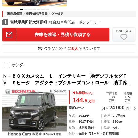
販売店保証
車両状態評価書
グー鑑定
宮城県柴田郡大河原町
軽自動車専門店 ポケットカー
お気に入り
在庫を確認・見積り依頼する
10人
今あなたの他に
が見ています
ホンダ
Ｎ－ＢＯＸカスタム Ｌ インテリキー 地デジフルセグＴ
Ｖ Ｓヒータ アダクティブクルーズコントロール 助手席エ
アバッグ 禁煙 ブレーキサポート パーキングセンサー 左
支払総額
(税込)
本体価格
諸費用
右電動スライドドア サイドＳＲＳ ＬＥＤランプ ＵＳＢ
138
6.5
144.
5
万円
万円
万円
24,000
据置ローン
月々
円
年式
2022年
走行
2.6万km
車検
2027年4月
排気
660cc
整備
法定整備付
修復
なし
保証
保証付 (24ヶ月・走行無制限)