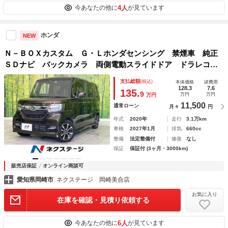
4人
今あなたの他に
が見ています
ホンダ
NEW
Ｎ－ＢＯＸカスタム Ｇ・Ｌホンダセンシング 禁煙車 純正
ＳＤナビ バックカメラ 両側電動スライドドア ドラレコ
ＥＴＣ Ｂｌｕｅｔｏｏｔｈ再生 アダプティブクルーズ ホ
支払総額
(税込)
本体価格
諸費用
ンダセンシング シートヒーター（前席）車線逸脱警報 純正
128.3
7.6
135.
9
万円
万円
万円
１４インチアルミ
11,500
通常ローン
月々
円
年式
2020年
走行
3.1万km
車検
2027年1月
排気
660cc
整備
法定整備付
修復
なし
保証
保証付 (3ヶ月・3000km)
販売店保証
オンライン商談可
愛知県岡崎市
ネクステージ 岡崎美合店
お気に入り
在庫を確認・見積り依頼する
6人
今あなたの他に
が見ています