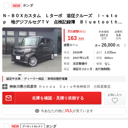
ホンダ
NEW
Ｎ－ＢＯＸカスタム Ｌターボ 追従クルーズ ｉ－ｓｔｏ
ｐ 地デジフルセグＴＶ 点検記録簿 Ｂｌｕｅｔｏｏｔｈ対
応 Ｒカメ スマートキ Ａライト 車線維持支援システム
支払総額
(税込)
本体価格
諸費用
ＵＳＢ サイドエアバッグ ターボエンジン シートヒータ
157.2
5.8
163
万円
万円
万円
26,000
据置ローン
月々
円
年式
2020年
走行
1.9万km
車検
2027年11月
排気
660cc
整備
法定整備付
修復
なし
保証
保証付 (12ヶ月・走行無制限)
認定中古車
ディーラー保証
車両状態評価書
神奈川県小田原市
Ｈｏｎｄａ Ｃａｒｓ中央神奈川 小田原東店
お気に入り
在庫を確認・見積り依頼する
15人
今あなたの他に
が見ています
ホンダ
NEW
グーネットセレクト