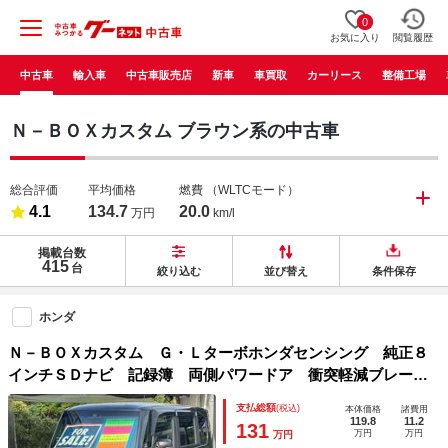
0
お気に入り
閲覧履歴
中古車
輸入車
中古車販売店
新車
車買取
カーリース
整備工場
Ｎ－ＢＯＸカスタム ブラウン系の中古車
総合評価
平均価格
燃費
（WLTCモード）
4.1
134.7
20.0
万円
km/l
掲載台数
415
台
絞り込む
並び替え
条件保存
ホンダ
Ｎ－ＢＯＸカスタム Ｇ・Ｌターボホンダセンシング 純正８
インチＳＤナビ 記録簿 両側パワードア 衝突軽減ブレー
キ レーン逸脱警報 Ｂｌｕｅｔｏｏｔｈ フルセグＴＶ バ
支払総額
(税込)
本体価格
諸費用
ックカメラ パドルシフト ＥＴＣ クルーズコントロール
119.8
11.2
131
万円
万円
万円
ＬＥＤヘッドライト オートハイビーム ＤＶＤ再生 ステリ