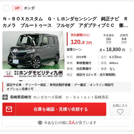
ホンダ
UP
Ｎ－ＢＯＸカスタム Ｇ・Ｌホンダセンシング 純正ナビ Ｒ
カメラ ブルートゥース フルセグ アダプティブＣＣ 衝突
安全ボディ ＢＬＵＥＴＯＯＴＨ リモコンキー 盗難防止付
支払総額
(税込)
本体価格
諸費用
き ＡＨＢ 電動格納ドアミラー ベンチＳ 記録簿有 横滑
111
9.8
120.
8
万円
万円
万円
防止 ＩＳＴＯＰ
18,800
据置ローン
月々
円
年式
2019年
走行
6.2万km
車検
車検整備付
排気
660cc
整備
法定整備付
修復
なし
保証
保証付 (12ヶ月・走行無制限)
認定中古車
ディーラー保証
車両状態評価書
グー鑑定
オンライン商談可
オプション見積り可
長崎県長崎市
ホンダカーズ長崎 Ｕ－Ｓｅｌｅｃｔ長崎滑石
お気に入り
在庫を確認・見積り依頼する
2人
今あなたの他に
が見ています