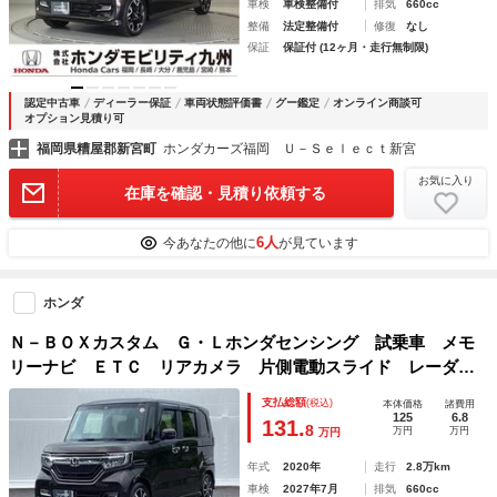
車検
車検整備付
排気
660cc
整備
法定整備付
修復
なし
保証
保証付 (12ヶ月・走行無制限)
認定中古車
ディーラー保証
車両状態評価書
グー鑑定
オンライン商談可
オプション見積り可
福岡県糟屋郡新宮町
ホンダカーズ福岡 Ｕ－Ｓｅｌｅｃｔ新宮
お気に入り
在庫を確認・見積り依頼する
6人
今あなたの他に
が見ています
ホンダ
Ｎ－ＢＯＸカスタム Ｇ・Ｌホンダセンシング 試乗車 メモ
リーナビ ＥＴＣ リアカメラ 片側電動スライド レーダク
ルーズ パワーウィンド ＢＴオーディオ オートミラー 整
支払総額
(税込)
本体価格
諸費用
備記録簿有 ＵＳＢ エアＢ Ｂモニタ スマートキープッシ
125
6.8
131.
8
万円
万円
万円
ュスタート Ａライト
年式
2020年
走行
2.8万km
車検
2027年7月
排気
660cc