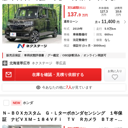
ング レーダークルーズ 禁煙車 ドラレコ コーナーセンサ
支払総額
(税込)
本体価格
諸費用
ー スマートキー ＬＥＤヘッド ビルトインＥＴＣ 純正１
127.3
10.6
137.
9
万円
万円
万円
４インチアルミ
11,400
通常ローン
月々
円
年式
2019年
走行
5.9万km
車検
車検整備付
排気
660cc
整備
法定整備付
修復
なし
保証
保証付 (3ヶ月・3000km)
販売店保証
車両状態評価書
グー鑑定
OBD診断済み
オンライン商談可
北海道帯広市
ネクステージ 帯広店
お気に入り
在庫を確認・見積り依頼する
7人
今あなたの他に
が見ています
ホンダ
NEW
Ｎ－ＢＯＸカスタム Ｇ・Ｌターボホンダセンシング １年保
証 ナビＶＸＭ－１８４ＶＦｉ ＴＶ Ｒカメラ ＢＴオ－デ
ィオ ＤＶＤ ＥＴＣ ＬＥＤライト 両側電動ドア ＶＳ