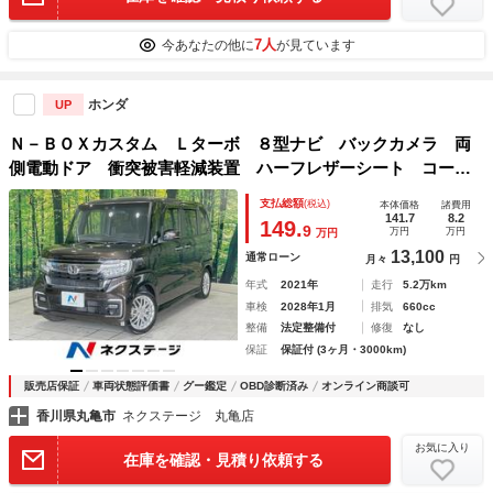
7人
今あなたの他に
が見ています
ホンダ
UP
Ｎ－ＢＯＸカスタム Ｌターボ ８型ナビ バックカメラ 両
側電動ドア 衝突被害軽減装置 ハーフレザーシート コーナ
ーセンサー スマートキー ＬＥＤヘッド ビルトインＥＴ
支払総額
(税込)
本体価格
諸費用
Ｃ 純正１５インチアルミ オートハイビーム 禁煙車
141.7
8.2
149.
9
万円
万円
万円
13,100
通常ローン
月々
円
年式
2021年
走行
5.2万km
車検
2028年1月
排気
660cc
整備
法定整備付
修復
なし
保証
保証付 (3ヶ月・3000km)
販売店保証
車両状態評価書
グー鑑定
OBD診断済み
オンライン商談可
香川県丸亀市
ネクステージ 丸亀店
お気に入り
在庫を確認・見積り依頼する