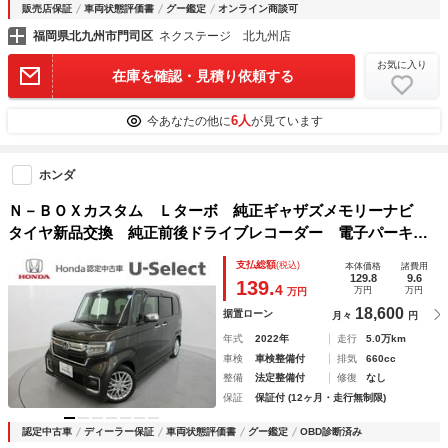
販売店保証
車両状態評価書
グー鑑定
オンライン商談可
福岡県北九州市門司区
ネクステージ 北九州店
お気に入り
在庫を確認・見積り依頼する
6人
今あなたの他に
が見ています
ホンダ
Ｎ－ＢＯＸカスタム Ｌターボ 純正ギャザズメモリーナビ
タイヤ新品交換 純正前後ドライブレコーダー 電子パーキン
グブレーキ フロント左右シートヒーター 左右電動スライド
支払総額
(税込)
本体価格
諸費用
ドア 革調シートカバー ＬＥＤヘッドライト ＥＴＣ 禁煙
129.8
9.6
139.
4
万円
万円
万円
車
18,600
据置ローン
月々
円
年式
2022年
走行
5.0万km
車検
車検整備付
排気
660cc
整備
法定整備付
修復
なし
保証
保証付 (12ヶ月・走行無制限)
認定中古車
ディーラー保証
車両状態評価書
グー鑑定
OBD診断済み