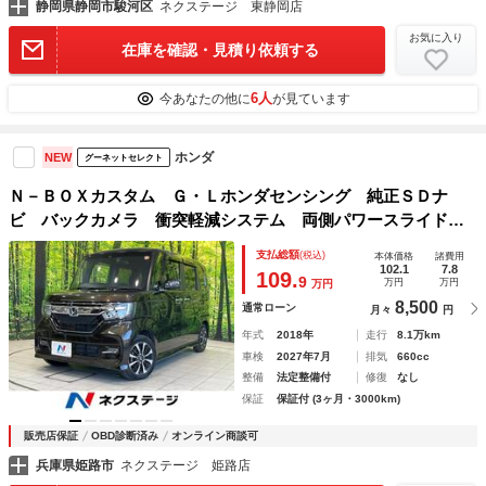
静岡県静岡市駿河区
ネクステージ 東静岡店
お気に入り
在庫を確認・見積り依頼する
6人
今あなたの他に
が見ています
ホンダ
NEW
グーネットセレクト
Ｎ－ＢＯＸカスタム Ｇ・Ｌホンダセンシング 純正ＳＤナ
ビ バックカメラ 衝突軽減システム 両側パワースライドド
ア ＥＴＣ クリアランスソナー スマートキー オートライ
支払総額
(税込)
本体価格
諸費用
ト ＬＥＤヘッドライト フルセグＴＶ
102.1
7.8
109.
9
万円
万円
万円
8,500
通常ローン
月々
円
年式
2018年
走行
8.1万km
車検
2027年7月
排気
660cc
整備
法定整備付
修復
なし
保証
保証付 (3ヶ月・3000km)
販売店保証
OBD診断済み
オンライン商談可
兵庫県姫路市
ネクステージ 姫路店