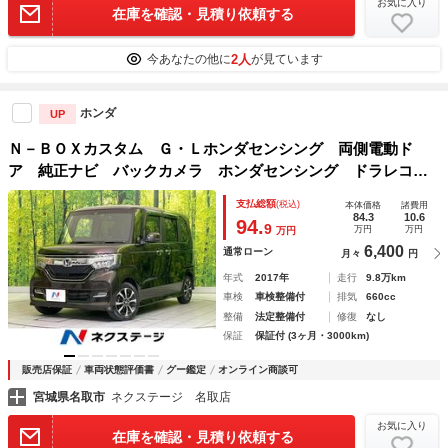
お気に入り
在庫を確認・見積り依頼する
2人
今あなたの他に
が見ています
ホンダ
UP
Ｎ－ＢＯＸカスタム Ｇ・Ｌホンダセンシング 両側電動ド
ア 純正ナビ バックカメラ ホンダセンシング ドラレコ
レーダークルーズ コーナーセンサー スマートキー ＬＥＤ
支払総額
(税込)
本体価格
諸費用
ヘッド ＥＴＣ オートハイビーム 車線逸脱警報 Ｂｌｕｅ
84.3
10.6
94.
9
万円
万円
万円
ｔｏｏｔｈ フルセグ
6,400
通常ローン
月々
円
年式
2017年
走行
9.8万km
車検
車検整備付
排気
660cc
整備
法定整備付
修復
なし
保証
保証付 (3ヶ月・3000km)
販売店保証
車両状態評価書
グー鑑定
オンライン商談可
宮城県名取市
ネクステージ 名取店
お気に入り
在庫を確認・見積り依頼する