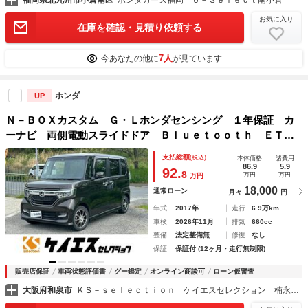
お気に入り
在庫を確認・見積り依頼する
7人
今あなたの他に
が見ています
ホンダ
UP
Ｎ－ＢＯＸカスタム Ｇ・Ｌホンダセンシング １年保証 カ
ーナビ 両側電動スライドドア Ｂｌｕｅｔｏｏｔｈ ＥＴ
Ｃ バックカメラ テレビ クルーズコントロール 衝突軽減
支払総額
(税込)
本体価格
諸費用
ブレーキ 横滑り防止 ＥＣＯＮ オートライト オートエア
86.9
5.9
92.
8
万円
万円
万円
コン 電動格納ミラー
18,000
通常ローン
月々
円
年式
2017年
走行
6.9万km
車検
2026年11月
排気
660cc
整備
法定整備無
修復
なし
保証
保証付 (12ヶ月・走行無制限)
販売店保証
車両状態評価書
グー鑑定
オンライン商談可
ローン仮審査
大阪府和泉市
ＫＳ－ｓｅｌｅｃｔｉｏｎ ケイエスセレクション 楠永自動車株式会社 和泉店