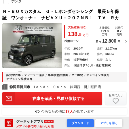
ホンダ
Ｎ－ＢＯＸカスタム Ｇ・Ｌホンダセンシング 最長５年保
証 ワンオ－ナ－ ナビＶＸＵ－２０７ＮＢｉ ＴＶ Ｒカメ
ラ ＢＴオ－ディオ ＤＶＤ ドラレコ シ－トヒ－タ－ Ｅ
支払総額
(税込)
本体価格
諸費用
ＴＣ ＬＥＤライト 両側電動ドア ＶＳＡ クルコン アル
129.8
8.7
138.
5
万円
万円
万円
ミ スマ－トキ－
12,800
残価ローン
月々
円
年式
2020年
走行
2.1万km
車検
2027年10月
排気
660cc
整備
法定整備付
修復
なし
保証
保証付 (12ヶ月・走行無制限)
認定中古車
ディーラー保証
車両状態評価書
グー鑑定
オンライン商談可
オプション見積り可
静岡県掛川市
Ｈｏｎｄａ Ｃａｒｓ 静岡西 掛川細田店
お気に入り
在庫を確認・見積り依頼する
17人
今あなたの他に
が見ています
グーネットアプリ
RENEW
ダウンロード
アプリを開く
メアド不要で問い合わせ可能
ホンダ
UP