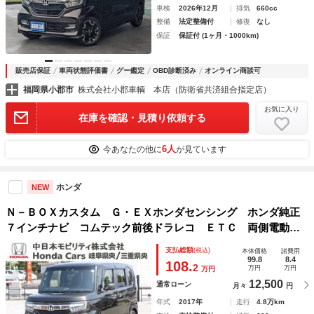
車検
2026年12月
排気
660cc
整備
法定整備付
修復
なし
保証
保証付 (1ヶ月・1000km)
販売店保証
車両状態評価書
グー鑑定
OBD診断済み
オンライン商談可
福岡県小郡市
株式会社小郡車輌 本店（防衛省共済組合指定店）
お気に入り
在庫を確認・見積り依頼する
6人
今あなたの他に
が見ています
ホンダ
NEW
Ｎ－ＢＯＸカスタム Ｇ・ＥＸホンダセンシング ホンダ純正
７インチナビ コムテック前後ドラレコ ＥＴＣ 両側電動ス
ライドドア カーテンエアバッグ フルセグＴＶ ＤＶＤ再
支払総額
(税込)
本体価格
諸費用
生 リアカメラ ブルートゥースオーディオ 車線逸脱防止
99.8
8.4
108.
2
万円
万円
万円
電動格納ドアミラー ＰＷ
12,500
通常ローン
月々
円
年式
2017年
走行
4.8万km