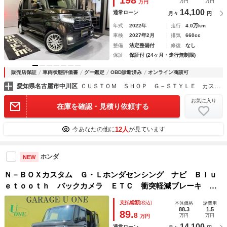
万円
万円
万円
14,100
通常ローン
月々
円
年式
2022年
走行
4.0万km
車検
2027年2月
排気
660cc
整備
法定整備付
修復
なし
保証
保証付 (24ヶ月・走行無制限)
販売店保証
車両状態評価書
グー鑑定
OBD診断済み
オンライン商談可
愛知県名古屋市中川区
ＣＵＳＴＯＭ ＳＨＯＰ Ｇ－ＳＴＹＬＥ カスタムショップジースタイル 【新車中古車 カスタムドレスアップ 販売高価買取 オートローン１２０回迄可】
お気に入り
在庫を確認・見積り依頼する
12人
今あなたの他に
が見ています
ホンダ
NEW
Ｎ－ＢＯＸカスタム Ｇ・Ｌホンダセンシング ナビ Ｂｌｕ
ｅｔｏｏｔｈ バックカメラ ＥＴＣ 衝突軽減ブレーキ 両
側パワースライド アダクティブクルーズコントロール ＬＥ
支払総額
(税込)
本体価格
諸費用
Ｄヘッドライト ウインカーミラー アイドリングストップ
88.3
1.5
89.
8
万円
万円
万円
スマートキー
14,100
通常ローン