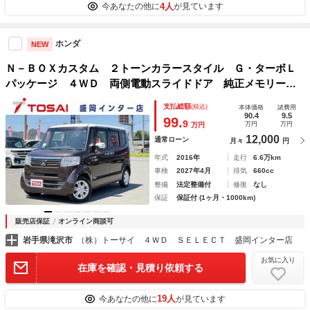
4人
今あなたの他に
が見ています
ホンダ
NEW
Ｎ－ＢＯＸカスタム ２トーンカラースタイル Ｇ・ターボＬ
パッケージ ４ＷＤ 両側電動スライドドア 純正メモリーナ
ビ ホンダセンシング バックカメラ シートヒーター 前後
支払総額
(税込)
本体価格
諸費用
ドラレコ ＥＴＣ ＨＩＤヘッドライト スマートキー クル
90.4
9.5
99.
9
万円
万円
万円
コン シートバックテーブル ワンセグ ＣＤ
12,000
通常ローン
月々
円
年式
2016年
走行
6.6万km
車検
2027年4月
排気
660cc
整備
法定整備付
修復
なし
保証
保証付 (1ヶ月・1000km)
販売店保証
オンライン商談可
岩手県滝沢市
（株）トーサイ ４ＷＤ ＳＥＬＥＣＴ 盛岡インター店
お気に入り
在庫を確認・見積り依頼する
19人
今あなたの他に
が見ています