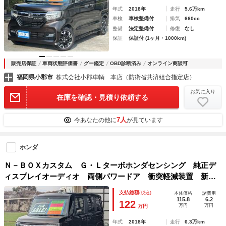
モ
年式
2018年
走行
5.6万km
車検
車検整備付
排気
660cc
整備
法定整備付
修復
なし
保証
保証付 (1ヶ月・1000km)
販売店保証
車両状態評価書
グー鑑定
OBD診断済み
オンライン商談可
福岡県小郡市
株式会社小郡車輌 本店（防衛省共済組合指定店）
お気に入り
在庫を確認・見積り依頼する
7人
今あなたの他に
が見ています
ホンダ
Ｎ－ＢＯＸカスタム Ｇ・Ｌターボホンダセンシング 純正デ
ィスプレイオーディオ 両側パワードア 衝突軽減装置 新車
保証書 Ｂｌｕｅｔｏｏｔｈ バックカメラ ＥＴＣ クルコ
支払総額
(税込)
本体価格
諸費用
ン パドルシフト ＴＶ ＨＤＭＩ接続 ハーフレザーシー
115.8
6.2
122
万円
万円
万円
ト ステリモ 純正１５ＡＷ 革巻ハンドル ＬＥＤライト
年式
2018年
走行
6.3万km