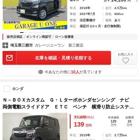
月々
円
年式
2018年
走行
4.5万km
車検
2027年7月
排気
660cc
整備
法定整備付
修復
あり
保証
保証付 (12ヶ月・走行無制限)
販売店保証
オンライン商談可
ローン仮審査
埼玉県三郷市
ガレージユーワン 新三郷店
お気に入り
在庫を確認・見積り依頼する
10人
今あなたの他に
が見ています
ホンダ
Ｎ－ＢＯＸカスタム Ｇ・Ｌターボホンダセンシング ナビ
両側電動スライドドア ＥＴＣ ベンチ 横滑り防止システ
ム 地デジフルセグ Ｗエアバック サイドエアバック エア
支払総額
(税込)
本体価格
諸費用
ロ ターボ車 ＵＳＢ セキュリティアラーム ＬＥＤライ
129
10
139
万円
万円
万円
ト ＡＡＣ クルコン ＡＢＳ
年式
2019年
走行
2.7万km