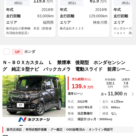
115.
61.
8
9
万円
万円
ｏｏｔｈ バックカメラ ＥＴ
ビ 地デジ Ｂｌｕｅｔｏｏｔ
ｔｈ １５イ
(税込)
(税込)
(税込)
Ｃ クルコン パドルシフト
ｈ Ｂカメラ １５インチアル
パワスラ ク
年式
2018年
年式
2018年
年式
ＴＶ ＨＤＭＩ接続 ハーフレ
ミ 両側パワスラ ドライブレ
フト ＶＳＡ
走行距離
63,000km
走行距離
129,000km
走行距離
ザーシート ステリモ 純正１
コーダー 半革シート 左側面
コ 衝突被害
５ＡＷ 革巻ハンドル ＬＥＤ
エリア
福岡県
凹みあり
エリア
神奈川県
エリア
ライト
株式会社小郡車輌 本店（防衛省
株式会社Ｒ１ＺＥ
ホンダカーズ東
共済組合指定店）
ｌｅｃｔ 烏山
ホンダ
UP
Ｎ－ＢＯＸカスタム Ｌ 禁煙車 後期型 ホンダセンシン
グ 純正９型ナビ バックカメラ 電動スライド 前席シート
ヒーター 電動パーキングブレーキ コーナーセンサー ＬＥ
支払総額
(税込)
本体価格
諸費用
Ｄライト オートライト 後席サンシェード ＵＳＢ端子
132.1
7.8
139.
9
万円
万円
万円
11,900
通常ローン
月々
円
年式
2022年
走行
4.1万km
車検
2027年6月
排気
660cc
整備
法定整備付
修復
なし
保証
保証付 (3ヶ月・3000km)
販売店保証
車両状態評価書
グー鑑定
OBD診断済み
オンライン商談可