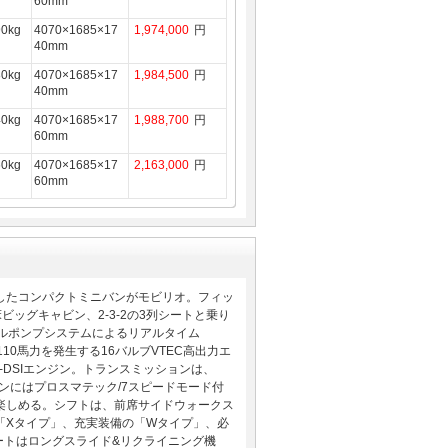
60mm
90kg
4070×1685×17
1,974,000
円
40mm
80kg
4070×1685×17
1,984,500
円
40mm
40kg
4070×1685×17
1,988,700
円
60mm
60kg
4070×1685×17
2,163,000
円
60mm
したコンパクトミニバンがモビリオ。フィッ
ッグキャビン、2-3-2の3列シートと乗り
ルポンプシステムによるリアルタイム
110馬力を発生する16バルブVTEC高出力エ
-DSIエンジン。トランスミッションは、
ジンにはプロスマテック/7スピードモード付
楽しめる。シフトは、前席サイドウォークス
「Xタイプ」、充実装備の「Wタイプ」、必
ートはロングスライド&リクライニング機