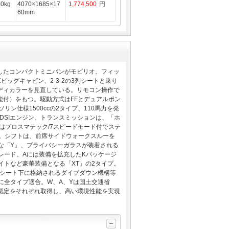
40kg
4070×1685×17
1,774,500
円
60mm
したコンパクトミニバンがモビリオ。フィッ
ッグキャビン、2-3-2の3列シートと乗り
ディカラーを見直している。リモコン操作で
付）をもつ。駆動方式はFFとデュアルポン
ン仕様1500ccの2タイプ、110馬力を発
-DSIエンジン。トランスミッションは、「ホ
にはプロスマテック/7スピードモード付でステ
 。シフトは、前席サイドウォークスルーを
な「Y」、プライバシーガラスが装着される
レード。Aには装備を拡充したKパッケージ
イトなど豪華装備となる「XT」の2タイプ。
目シート下に格納されるダイブダウン機構等
に全タイプ適合。W、A、Yは国土交通省
」認定をそれぞれ取得し、高い環境性能を実現