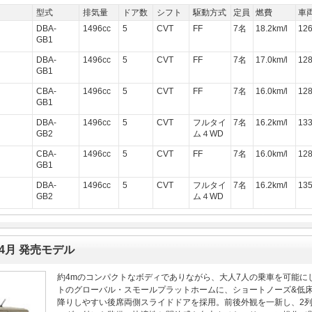
型式
排気量
ドア数
シフト
駆動方式
定員
燃費
車
DBA-
1496cc
5
CVT
FF
7名
18.2km/l
12
GB1
DBA-
1496cc
5
CVT
FF
7名
17.0km/l
12
GB1
CBA-
1496cc
5
CVT
FF
7名
16.0km/l
12
GB1
DBA-
1496cc
5
CVT
フルタイ
7名
16.2km/l
13
GB2
ム４WD
CBA-
1496cc
5
CVT
FF
7名
16.0km/l
12
GB1
DBA-
1496cc
5
CVT
フルタイ
7名
16.2km/l
13
GB2
ム４WD
年4月 発売モデル
約4mのコンパクトなボディでありながら、大人7人の乗車を可能に
トのグローバル・スモールプラットホームに、ショートノーズ&低床ビ
降りしやすい後席両側スライドドアを採用。前後外観を一新し、2