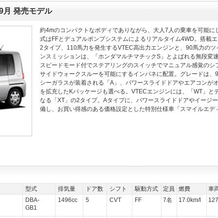
年9月 発売モデル
約4mのコンパクトなボディでありながら、大人7人の乗車を可能に
式はFFとデュアルポンプシステムによるリアルタイム4WD。搭載エン
2タイプ、110馬力を発生するVTEC高出力エンジンと、90馬力のツ
ンスミッションは、「ホンダマルチマチックS」とよばれる無段変速C
スピードモード付でステアリングのスイッチでマニュアル感覚のシ
サイドウォークスルーを可能にするインパネに配置。グレードは、9
シーガラスが装着される「A」、パワースライドドアやエアコンがオ
を拡充したKパッケージも選べる。VTECエンジンには、「WT」
なる「XT」の2タイプ。Aタイプに、パワースライドドアやイージ
備し、お買い得感のある価格設定とした特別仕様車「スマイルエデ
型式
排気量
ドア数
シフト
駆動方式
定員
燃費
車
DBA-
1496cc
5
CVT
FF
7名
17.0km/l
12
GB1