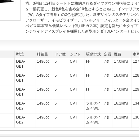
構、3列目は2列目シート下に格納されるダイブダウン機構等により
を一部変更し、新色6色を含め全10色とするとともに、インテリア
（W、Aタイプ専用）の2色を設定した。新デザインのステアリング
アクローザー、イモビライザー、アレルフリーフィルターを全タイプ
出ガス基準75％低減レベル（低排出ガス車）認定を新たに全タイプで取得
ンチワイドディスプレイを採用した新型ホンダHDDインターナビ
型式
排気量
ドア数
シフト
駆動方式
定員
燃費
車
DBA-
1496cc
5
CVT
FF
7名
17.0km/l
12
GB1
DBA-
1496cc
5
CVT
FF
7名
16.0km/l
12
GB1
DBA-
1496cc
5
CVT
FF
7名
17.0km/l
12
GB1
DBA-
1496cc
5
CVT
フルタイ
7名
16.2km/l
13
GB2
ム４WD
DBA-
1496cc
5
CVT
フルタイ
7名
16.2km/l
13
GB2
ム４WD