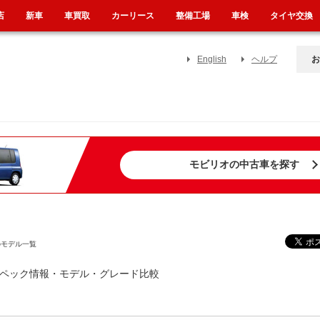
店
新車
車買取
カーリース
整備工場
車検
タイヤ交換
English
ヘルプ
お
モビリオの中古車を探す
のモデル一覧
グ・スペック情報・モデル・グレード比較