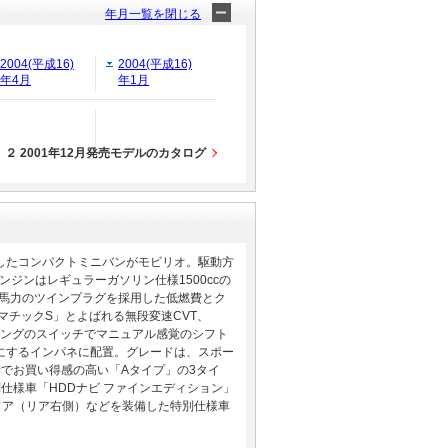
年月一覧を閉じる
2004(平成16)
2004(平成16)
年4月
年1月
２ 2001年12月発売モデルのカタログ
したコンパクトミニバンがモビリオ。駆動方
ジンはレギュラーガソリン仕様1500ccの
90馬力のツインプラグを採用した低燃費とク
マチックS」とよばれる無段変速CVT、
リングのスイッチでマニュアル感覚のシフト
にするインパネに配置。グレードは、スポー
でお買い得感の高い「Aタイプ」の3タイ
別仕様車「HDDナビ ファインエディション」
ドア（リア右側）などを装備した特別仕様車