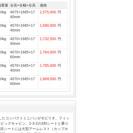
両重量
全長×全幅×全高
価格
60kg
4075×1685×17
1,575,000
円
40mm
80kg
4070×1685×17
1,680,000
円
40mm
80kg
4070×1685×17
1,732,500
円
40mm
30kg
4070×1685×17
1,764,000
円
60mm
80kg
4070×1685×17
1,785,000
円
40mm
50kg
4070×1685×17
1,869,000
円
60mm
したコンパクトミニバンがモビリオ。フィッ
ッグキャビン、2-3-2の3列シートと乗り
列目シートには大型アームレスト（カップホ