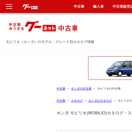
中古車
輸入車
中古車販売
新車
新車
中古車
中古車
モビリオ（ホンダ）のモデル・グレード別カタログ情報
輸入車
輸入車
クルマ買取
クルマ買取
定額乗り
カーリース
中古車
ホンダの中古車
モビリオの中古車
タイヤ交換
タイヤ交換
中古車
カタログ
ホンダのカタログ
モビリオ
ホンダ モビリオ(MOBILIO)カタロ
整備工場
整備工場
車検
車検