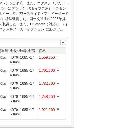
アレンジは多彩。また、エクステリアカラー
カラーにブラック（Xタイプ専用）とチタン
ホイールやパワースライドドア、イージード
に標準装備した。国土交通省の2005年排
した。また、Bluetoothに対応し、7イ
システムをメーカーオプションに設定した。
両重量
全長×全幅×全高
価格
70kg
4070×1685×17
1,559,250
円
40mm
80kg
4070×1685×17
1,701,000
円
40mm
90kg
4070×1685×17
1,732,500
円
40mm
40kg
4070×1685×17
1,748,250
円
60mm
60kg
4070×1685×17
1,921,500
円
60mm