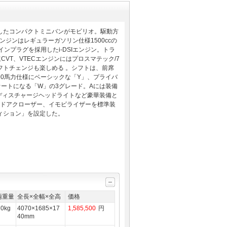
したコンパクトミニバンがモビリオ。駆動方
ジンはレギュラーガソリン仕様1500ccの
インプラグを採用したi-DSIエンジン。トラ
VT、VTECエンジンにはプロスマテック/7
フトチェンジも楽しめる 。シフトは、前席
0馬力仕様にベーシックな「Y」、プライバ
ートになる「W」の3グレード。Aには装備
とディスチャージヘッドライトなど豪華装備と
ードアクローザー、イモビライザーを標準装
ィション」を設定した。
両重量
全長×全幅×全高
価格
70kg
4070×1685×17
1,585,500
円
40mm