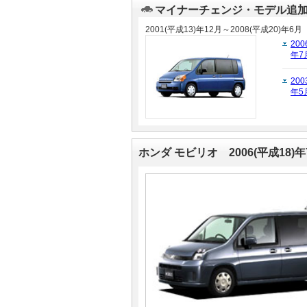
マイナーチェンジ・モデル追
マガジン
マガジン
2001(平成13)年12月～2008(平成20)年6月
200
年7
車カタログ
車カタログ
200
年5
自動車ローン
自動車ローン
保険
保険
ホンダ モビリオ 2006(平成18)
レビュー
レビュー
価格相場
価格相場
教習所
教習所
用語集
用語集