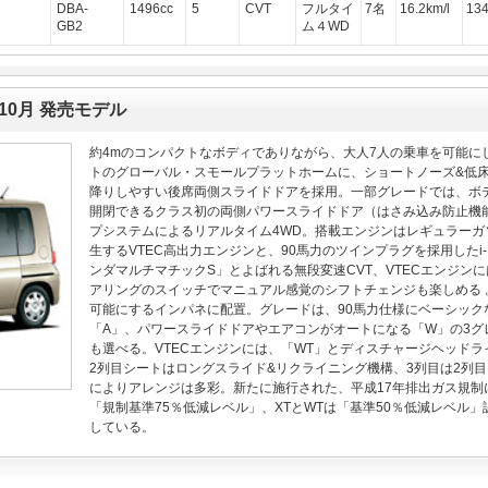
DBA-
1496cc
5
CVT
フルタイ
7名
16.2km/l
13
GB2
ム４WD
年10月 発売モデル
約4mのコンパクトなボディでありながら、大人7人の乗車を可能に
トのグローバル・スモールプラットホームに、ショートノーズ&低床ビ
降りしやすい後席両側スライドドアを採用。一部グレードでは、ボ
開閉できるクラス初の両側パワースライドドア（はさみ込み防止機能
プシステムによるリアルタイム4WD。搭載エンジンはレギュラーガソリ
生するVTEC高出力エンジンと、90馬力のツインプラグを採用したi
ンダマルチマチックS」とよばれる無段変速CVT、VTECエンジン
アリングのスイッチでマニュアル感覚のシフトチェンジも楽しめる
可能にするインパネに配置。グレードは、90馬力仕様にベーシック
「A」、パワースライドドアやエアコンがオートになる「W」の3グ
も選べる。VTECエンジンには、「WT」とディスチャージヘッドラ
2列目シートはロングスライド&リクライニング機構、3列目は2列
によりアレンジは多彩。新たに施行された、平成17年排出ガス規制
「規制基準75％低減レベル」、XTとWTは「基準50％低減レベル
している。