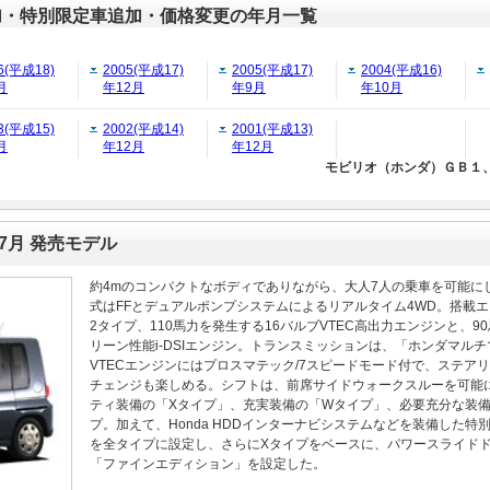
加・特別限定車追加・価格変更の年月一覧
6(平成18)
2005(平成17)
2005(平成17)
2004(平成16)
月
年12月
年9月
年10月
3(平成15)
2002(平成14)
2001(平成13)
月
年12月
年12月
モビリオ（ホンダ）ＧＢ１、
年7月 発売モデル
約4mのコンパクトなボディでありながら、大人7人の乗車を可能に
式はFFとデュアルポンプシステムによるリアルタイム4WD。搭載エン
2タイプ、110馬力を発生する16バルブVTEC高出力エンジンと、
リーン性能i-DSIエンジン。トランスミッションは、「ホンダマルチ
VTECエンジンにはプロスマテック/7スピードモード付で、ステア
チェンジも楽しめる。シフトは、前席サイドウォークスルーを可能
ティ装備の「Xタイプ」、充実装備の「Wタイプ」、必要充分な装備
プ。加えて、Honda HDDインターナビシステムなどを装備した特
を全タイプに設定し、さらにXタイプをベースに、パワースライド
「ファインエディション」を設定した。