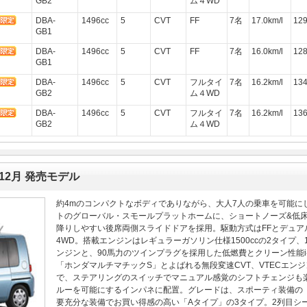
GB2
ム４WD
DBA-
1496cc
5
CVT
FF
7名
17.0km/l
12
GB1
DBA-
1496cc
5
CVT
FF
7名
16.0km/l
12
GB1
DBA-
1496cc
5
CVT
フルタイ
7名
16.2km/l
13
GB2
ム４WD
DBA-
1496cc
5
CVT
フルタイ
7名
16.2km/l
13
GB2
ム４WD
年12月 発売モデル
約4mのコンパクトなボディでありながら、大人7人の乗車を可能に
トのグローバル・スモールプラットホームに、ショートノーズ&低床ビ
降りしやすい後席両側スライドドアを採用。駆動方式はFFとデュア
4WD。搭載エンジンはレギュラーガソリン仕様1500ccの2タイプ、
ンジンと、90馬力のツインプラグを採用した低燃費とクリーン性能i
「ホンダマルチマチックS」とよばれる無段変速CVT、VTECエン
で、ステアリングのスイッチでマニュアル感覚のシフトチェンジも
ルーを可能にするインパネに配置。グレードは、スポーティ装備の
要充分な装備でお買い得感の高い「Aタイプ」の3タイプ。2列目シ