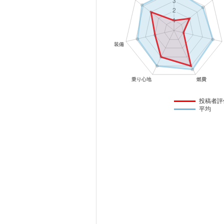
マガジン
車カタログ
自動車ローン
保険
投稿者評
平均
レビュー
価格相場
教習所
用語集