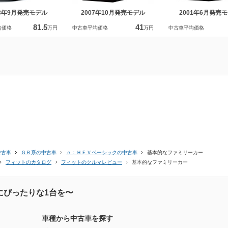
13年9月発売モデル
2007年10月発売モデル
2001年6月発売
81.5
41
均価格
万円
中古車平均価格
万円
中古車平均価格
中古車
ＧＲ系の中古車
ｅ：ＨＥＶベーシックの中古車
基本的なファミリーカー
フィットのカタログ
フィットのクルマレビュー
基本的なファミリーカー
にぴったりな1台を〜
車種から中古車を探す