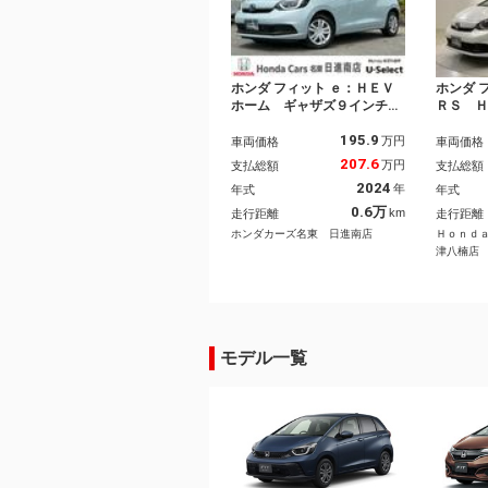
ホンダ フィット ｅ：ＨＥＶ
ホンダ 
ホーム ギャザズ９インチナ
ＲＳ 
ビ／純正前後ドラレコ／ＥＴ
新車保
195.9
Ｃ／ＬＥＤヘッドライト／サ
ナ－ 
万円
車両価格
車両価格
イドエアバック／オートリト
メラ 
207.6
万円
支払総額
支払総額
ラミラー／スマートキー／リ
－ディ
2024
年
年式
年式
アカメラ／電子パーキング／
イト 
ブレーキホールド／コンビシ
マ－ト
0.6万
km
走行距離
走行距離
ート／パーキングセンサー／
整備記
ホンダカーズ名東 日進南店
Ｈｏｎｄ
津八楠店
モデル一覧