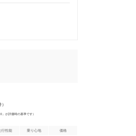
件）
.0」が評価時の基準です）
走行性能
乗り心地
価格