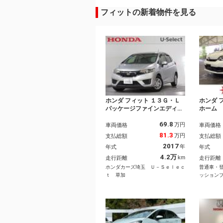
フィットの新着物件を見る
ホンダ フィット １３Ｇ・Ｌ
ホンダ 
パッケージファインエディシ
ホーム
ョン ワンオーナー 禁煙
ｏｎｄ
69.8
車 当社点検パック実施済
ィスプ
万円
車両価格
車両価格
車 ディスプレーオーディ
載器 
81.3
万円
支払総額
支払総額
オ ワンセグＴＶ ＣＤ バ
キ コ
2017
年
年式
年式
ックカメラ 衝突軽減ブレー
ートキ
キ ＬＥＤヘッドライト オ
ーズコ
4.2万
km
走行距離
走行距離
ートライト クルーズコント
ッドラ
ホンダカーズ埼玉 Ｕ－Ｓｅｌｅｃ
普通車・
ロール アイドリングストッ
ｔ 草加
ッション
プ
パッショ