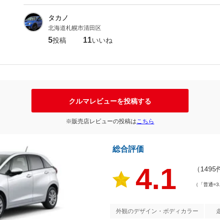
タカノ
北海道札幌市清田区
5
11
投稿
いいね
クルマレビューを投稿する
※販売店レビューの投稿は
こちら
総合評価
4.1
（1495
（「普通=3
外観のデザイン・ボディカラー