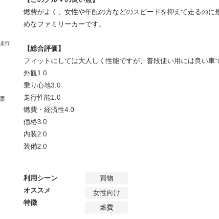
燃費がよく、女性や年配の方などのスピードを抑えて走るのに
めなファミリーカーです。
【総合評価】
フィットにしては大人しく性能ですが、普段使い用には良い車
外観
1.0
乗り心地
3.0
走行性能
1.0
価
燃費・経済性
4.0
価格
3.0
内装
2.0
装備
2.0
利用シーン
買物
オススメ
女性向け
特徴
燃費