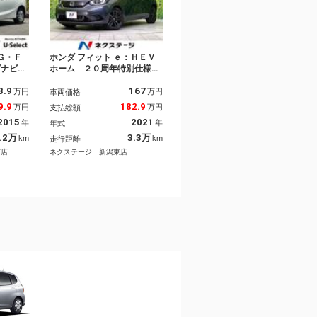
Ｇ・Ｆ
ホンダ フィット ｅ：ＨＥＶ
ズナビ／
ホーム ２０周年特別仕様
ト／禁煙
車 カーサ 禁煙車 ９型ホ
3.9
167
メラ／ス
ンダコネクトディスプレイ
万円
万円
車両価格
リトラミ
バックカメラ Ｂｌｕｅｔｏ
9.9
182.9
万円
万円
支払総額
ン／スー
ｏｔｈ再生 フルセグＴＶ
2015
2021
年
年
年式
ントガラ
衝突軽減装置 クリアランス
アラーム
ソナー ハーフレザーシー
.2万
3.3万
km
km
走行距離
 ワンセ
ト ＬＥＤヘッド オートハ
南店
ネクステージ 新潟東店
イビーム ＥＴＣ２．０ ド
ラレコ