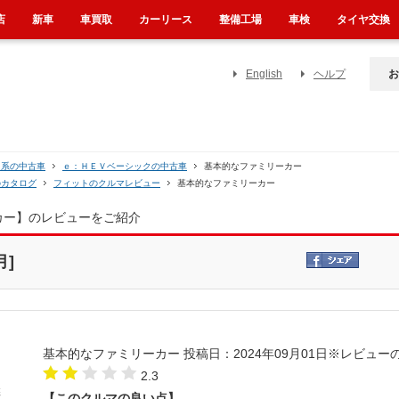
店
新車
車買取
カーリース
整備工場
車検
タイヤ交換
English
ヘルプ
お
Ｒ系の中古車
ｅ：ＨＥＶベーシックの中古車
基本的なファミリーカー
のカタログ
フィットのクルマレビュー
基本的なファミリーカー
カー】のレビューをご紹介
月]
基本的なファミリーカー
投稿日：2024年09月01日
※レビュー
2.3
【このクルマの良い点】