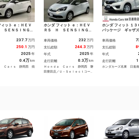
フィット ｅ：ＨＥＶ
ホンダ フィット ｅ：ＨＥＶ
ホンダ フィット １３
Ｈ ＳＥＮＳＩＮＧ
ＲＳ Ｈ ＳＥＮＳＩＮＧ
パッケージ ギャザ
証 試乗車 ワンオ－
新車保証 試乗車 ワンオ－
ハロゲンヘッドライ
237.7
232
7
純正ナビ ＴＶ Ｒカ
ナ－ ナビＬＸＭ－２４２Ｚ
車／保証無／リアカ
万円
万円
車両価格
車両価格
マルチビュ－ ＢＴオ
ＦＮｉ ＴＶ Ｒカメラ Ｂ
マートキー／オート
250.1
244.3
8
万円
万円
支払総額
支払総額
オ ＥＴＣ ＬＥＤラ
Ｔオ－ディオ ＥＴＣ ＬＥ
ラー／オートエアコ
2025
2025
年
年
年式
年式
ＶＳＡ クルコン ス
Ｄライト ＶＳＡ シ－トヒ
パーＵＶカットフロ
キ－ 盗難防止装置
－タ－ クルコン スマ－ト
ス／セキュリティー
0.4万
0.3万
1
km
km
走行距離
走行距離
録簿 ＡＡＣ 禁煙
キ－ 盗難防止装置 禁煙
／ 両席エアバック
ａ Ｃａｒｓ 静岡西 焼
Ｈｏｎｄａ Ｃａｒｓ 静岡西 磐
ホンダカーズ名東 日進
グ
田豊田店／Ｕ－Ｓｅｌｅｃｔコーナ
ー