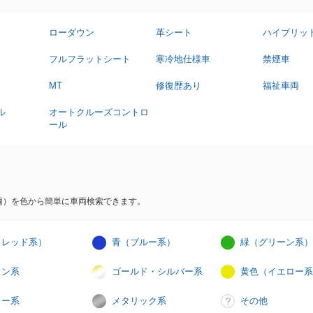
ローダウン
革シート
ハイブリッ
フルフラットシート
寒冷地仕様車
禁煙車
MT
修復歴あり
福祉車両
ル
オートクルーズコントロ
ール
両）を色から簡単に車両検索できます。
（レッド系）
青（ブルー系）
緑（グリーン系）
イン系
ゴールド・シルバー系
黄色（イエロー系
レー系
メタリック系
その他