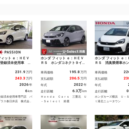
フィット ｅ：ＨＥＶ
ホンダ フィット ｅ：ＨＥＶ
ホンダ フィット ｅ：
 登録済未使用車 Ｈ
ＲＳ ホンダコネクト９イン
ＲＳ 消臭禁煙車ホ
ａ ＣＯＮＮＥＣＴデ
チナビ フルセグＶ ブルー
シングホンダコネク
231.9
195.8
22
レー＋ＥＴＣ２．０車
トゥース バックカメラ Ｌ
プレイＢｌｕｅｔｏ
万円
万円
車両価格
車両価格
衝突被害軽減ブレー
ＥＤオートライト オートハ
ＴＣＲカメラワンオ
243.3
206.5
23
万円
万円
支払総額
支払総額
ーナーセンサー スマ
イビーム ＥＴＣ２．０ 禁
フルセグ対応 ＵＳ
2026
2022
年
年
年式
年式
ー アダクティブクル
煙車 ホンダセンシング パ
レーダークルコン 
ントロール ＬＥＤヘ
ーキングセンサー ドラレコ
ン Ｂカメ １オー
6
6.3万
0
km
km
走行距離
走行距離
イト シートヒーター
前 ハーフレザーシート
突安全ボディ オー
登録済未使用車専門店 パ
Ｈｏｎｄａ Ｃａｒｓ 三重北 Ｕ
ホンダカーズ横浜 Ｕ－
プラス春日井店 株式会社
－Ｓｅｌｅｃｔ 鈴鹿
ｔ港北ニュータウン
ン