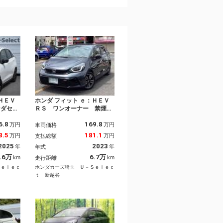
ＨＥＶ
ホンダ フィット ｅ：ＨＥＶ
ンダセン
ＲＳ ワンオーナー 禁煙
トディス
車 ホンダセンシング ホン
6.8
169.8
ｏｔｈＥ
ダコネクトディスプレイ リ
万円
万円
車両価格
ーナー
アカメラ パーキングセンサ
8.5
181.1
万円
万円
支払総額
Ｂ接続
ー ドラレコ サイドエアバ
2025
2023
年
年
年式
エアコ
ック ＥＴＣ フルオートエ
ナー 衝
アコン フルセグ対応 ＵＳ
.6万
6.7万
km
km
走行距離
トライト
Ｂ接続 レーダークルコン
Ｓｅｌｅｃ
ホンダカーズ埼玉 Ｕ－Ｓｅｌｅｃ
ｔ 新越谷