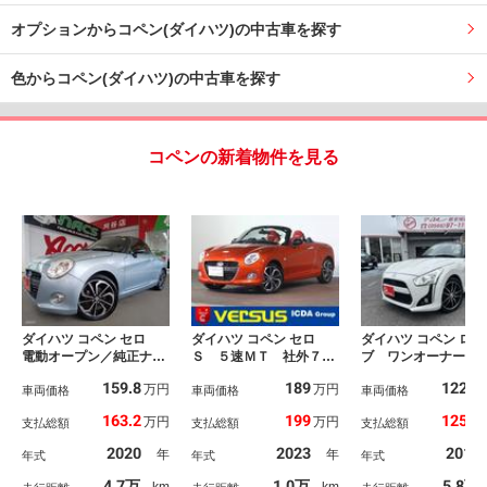
オプションからコペン(ダイハツ)の中古車を探す
色からコペン(ダイハツ)の中古車を探す
コペンの新着物件を見る
ダイハツ コペン セロ
ダイハツ コペン セロ
ダイハツ コペン ロー
電動オープン／純正ナビ
Ｓ ５速ＭＴ 社外７型
ブ ワンオーナー 
ＴＶ／バックカメラ／ド
ナビ ワンセグ ＣＤ／
ＴＶ 禁煙車 社外
159.8
189
122.8
万円
万円
ライブレコーダー／ＥＴ
車両価格
ＤＶＤ対応 ブルートゥ
車両価格
ミ スマートキー 
車両価格
Ｃ／シートヒーター／Ｌ
ース ＬＥＤオートライ
Ｄヘッド ＢＬＵＥ
163.2
199
125.5
万円
万円
支払総額
支払総額
支払総額
ＥＤヘッドライト
ト インテリキー シー
ＯＯＴＨ ワンオー
トヒーター 純正１６Ａ
車 スマートキ 
2020
2023
2014
年
年
年式
年式
年式
Ｗ レカロシート 自社
運転席助手席エアバ
買取車 禁煙車
グ シートＨ キー
4.7万
1.0万
5.8万