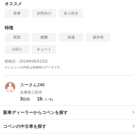
オススメ
若者
女性向け
走り好き
特徴
荷室
燃費
加速
操作性
小回り
キュート
投稿日：2018年08月23日
※レビューの内容は投稿時のデータです。
スーさん246
兵庫県三田市
3
19
投稿
いいね
新車ディーラーからコペンを探す
コペンの中古車を探す