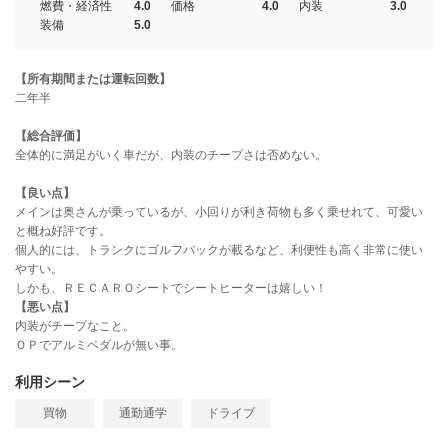
燃費・経済性
4.0
価格
4.0
内装
3.0
装備
5.0
【所有期間または運転回数】
二年半
【総合評価】
全体的に満足がいく車だが、内装のチープさは否めない。
【良い点】
メインは奥さんが乗っているが、小回りが利き荷物も多く乗せれて、可愛い
と概ね好評です。
個人的には、トランクにゴルフバックが載るなど、利便性も高く非常に使い
やすい。
しかも、ＲＥＣＡＲＯシートでシートヒーターは嬉しい！
【悪い点】
内装がチープなこと。
ＯＰでアルミペダルが無い事。
利用シーン
買物
通勤通学
ドライブ