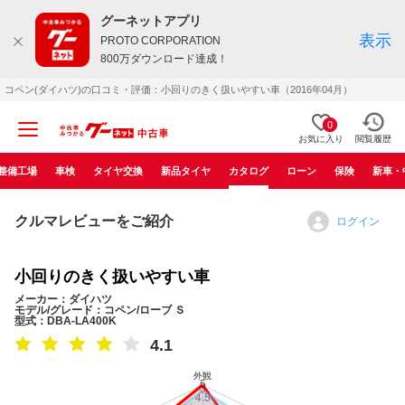
グーネットアプリ
表示
PROTO CORPORATION
800万ダウンロード達成！
コペン(ダイハツ)の口コミ・評価：小回りのきく扱いやすい車（2016年04月）
0
お気に入り
閲覧履歴
整備工場
車検
タイヤ交換
新品タイヤ
カタログ
ローン
保険
新車・
クルマレビューをご紹介
ログイン
小回りのきく扱いやすい車
メーカー：ダイハツ
モデル/グレード：コペン/ローブ Ｓ
型式：DBA-LA400K
4.1