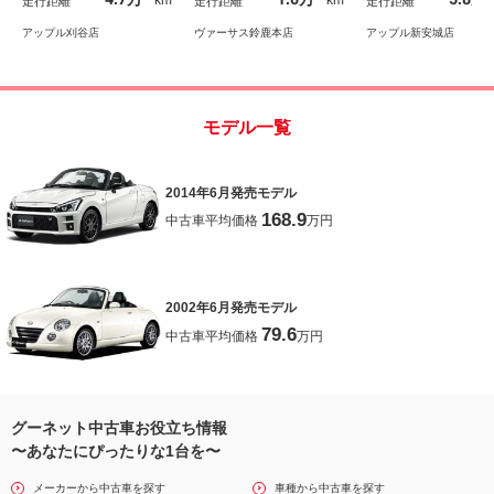
km
km
走行距離
走行距離
走行距離
ーシステム Ａスト
プ ＡＢＳ
アップル刈谷店
ヴァーサス鈴鹿本店
アップル新安城店
モデル一覧
2014年6月発売モデル
168.9
中古車平均価格
万円
2002年6月発売モデル
79.6
中古車平均価格
万円
グーネット中古車お役立ち情報
〜あなたにぴったりな1台を〜
メーカーから中古車を探す
車種から中古車を探す