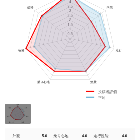
投稿者評価
平均
外観
5.0
乗り心地
4.0
走行性能
4.0