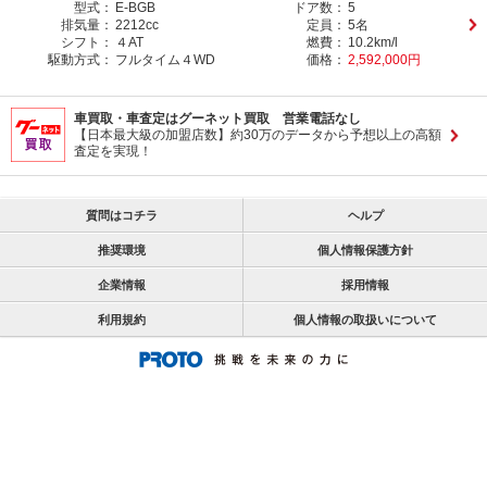
型式：
E-BGB
ドア数：
5
排気量：
2212cc
定員：
5名
シフト：
４AT
燃費：
10.2km/l
駆動方式：
フルタイム４WD
価格：
2,592,000円
車買取・車査定はグーネット買取 営業電話なし
【日本最大級の加盟店数】約30万のデータから予想以上の高額
査定を実現！
質問はコチラ
ヘルプ
推奨環境
個人情報保護方針
企業情報
採用情報
利用規約
個人情報の取扱いについて