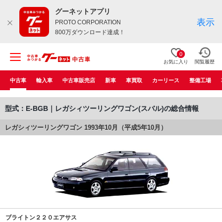
グーネットアプリ
表示
PROTO CORPORATION
800万ダウンロード達成！
0
お気に入り
閲覧履歴
中古車
輸入車
中古車販売店
新車
車買取
カーリース
整備工場
型式：E-BGB｜レガシィツーリングワゴン(スバル)の総合情報
レガシィツーリングワゴン 1993年10月（平成5年10月）
ブライトン２２０エアサス