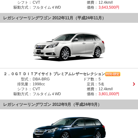
シフト：
CVT
燃費：
12.4km/l
駆動方式：
フルタイム４WD
価格：
3,643,500円
レガシィツーリングワゴン 2012年11月（平成24年11月）
２．０ＧＴ ＤＩＴアイサイト プレミアムレザーセレクション
型式：
DBA-BRG
ドア数：
5
排気量：
1998cc
定員：
5名
シフト：
CVT
燃費：
12.4km/l
駆動方式：
フルタイム４WD
価格：
3,801,000円
レガシィツーリングワゴン 2012年9月（平成24年9月）