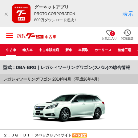
グーネットアプリ
表示
PROTO CORPORATION
800万ダウンロード達成！
0
お気に入り
閲覧履歴
中古車
輸入車
中古車販売店
新車
車買取
カーリース
整備工場
型式：DBA-BRG｜レガシィツーリングワゴン(スバル)の総合情報
レガシィツーリングワゴン 2014年4月（平成26年4月）
２．０ＧＴ ＤＩＴ スペックＢアイサイト