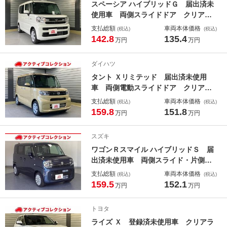
スペーシア ハイブリッドＧ 届出済未
使用車 両側スライドドア クリアラ
ンスソナー レーンアシスト 衝突被
支払総額
車両本体価格
(税込)
(税込)
害軽減システム オートライト ＬＥ
142.8
135.4
万円
万円
Ｄヘッドランプ スマートキー アイ
ドリングストップ 電動格納ミラー
ダイハツ
ベンチシート ＣＶＴ
タント Ｘリミテッド 届出済未使用
車 両側電動スライドドア クリアラ
ンスソナー レーンアシスト 衝突被
支払総額
車両本体価格
(税込)
(税込)
害軽減システム オートライト ＬＥ
159.8
151.8
万円
万円
Ｄヘッドランプ スマートキー アイ
ドリングストップ 電動格納ミラー
スズキ
シートヒーター
ワゴンＲスマイル ハイブリッドＳ 届
出済未使用車 両側スライド・片側電
動 クリアランスソナー オートクル
支払総額
車両本体価格
(税込)
(税込)
ーズコントロール レーンアシスト
159.5
152.1
万円
万円
衝突被害軽減システム オートライ
ト ＬＥＤヘッドランプ アイドリン
トヨタ
グストップ 電動格納ミラー
ライズ Ｘ 登録済未使用車 クリアラ