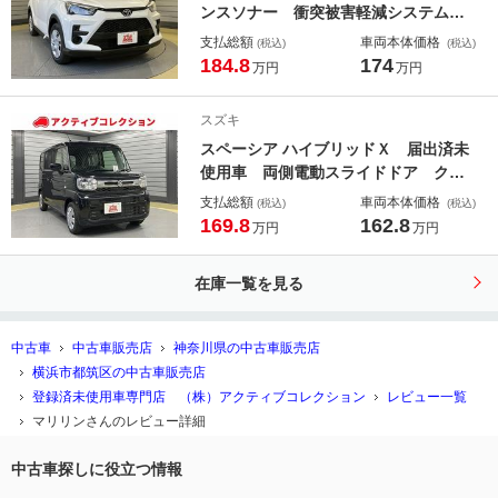
ンスソナー 衝突被害軽減システム
オートライト ＬＥＤヘッドランプ
支払総額
車両本体価格
(税込)
(税込)
スマートキー アイドリングストッ
184.8
174
万円
万円
プ 電動格納ミラー ＣＶＴ 盗難防
止システム 衝突安全ボディ ＡＢ
スズキ
Ｓ ＥＳＣ
スペーシア ハイブリッドＸ 届出済未
使用車 両側電動スライドドア クリ
アランスソナー レーンアシスト 衝
支払総額
車両本体価格
(税込)
(税込)
突被害軽減システム オートライト
169.8
162.8
万円
万円
ＬＥＤヘッドランプ スマートキー
アイドリングストップ 電動格納ミラ
在庫一覧を見る
ー シートヒーター
中古車
中古車販売店
神奈川県の中古車販売店
横浜市都筑区の中古車販売店
登録済未使用車専門店 （株）アクティブコレクション
レビュー一覧
マリリンさんのレビュー詳細
中古車探しに役立つ情報