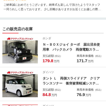
ご納車誠におめでとうございます。納車式も楽しんで頂けたようでスタッフ
一同うれしく思っております。 少し距離がありますがお近くにお越しの際は
遊びにいらしてください！素敵なカーライフをお楽しみください！
この販売店の在庫
ホンダ
Ｎ－ＢＯＸジョイ ターボ 届出済未使
用車 バックカメラ 両側電動スライ
ドドア クリアランスソナー オート
支払総額
車両本体価格
(税込)
(税込)
クルーズコントロール レーンアシス
179.8
171.7
万円
万円
ト 衝突被害軽減システム オートラ
イト ＬＥＤヘッドランプ スマート
ダイハツ
キー
タント Ｌ 両側スライドドア クリア
ランスソナー 衝突被害軽減システ
ム ＬＥＤヘッドランプ キーレスエ
支払総額
車両本体価格
(税込)
(税込)
ントリー アイドリングストップ 電
84.8
76.9
万円
万円
動格納ミラー ＣＶＴ 盗難防止シス
テム ＡＢＳ ＥＳＣ ＣＤ 衝突安