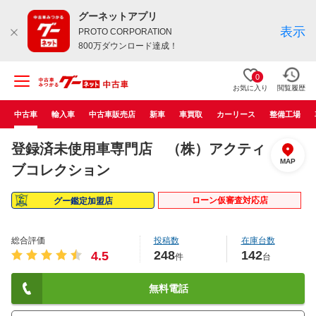
グーネットアプリ
表示
PROTO CORPORATION
800万ダウンロード達成！
0
お気に入り
閲覧履歴
中古車
輸入車
中古車販売店
新車
車買取
カーリース
整備工場
登録済未使用車専門店 （株）アクティ
MAP
ブコレクション
ローン仮審査対応店
グー鑑定加盟店
総合評価
投稿数
在庫台数
248
142
4.5
件
台
無料電話