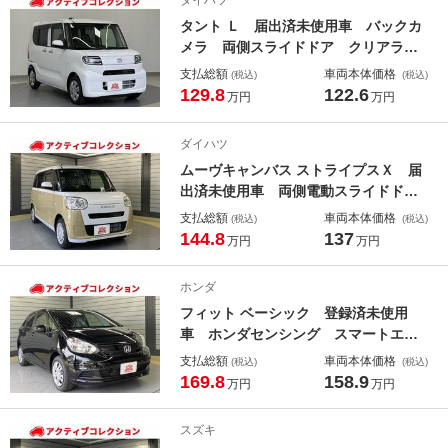
ダイハツ
全ボディ
タント Ｌ 届出済未使用車 バックカ
メラ 両側スライドドア クリアラン
スソナー 衝突被害軽減システム オ
支払総額
車両本体価格
(税込)
(税込)
ートライト ＬＥＤヘッドランプ ス
129.8
122.6
万円
万円
マートキー アイドリングストップ
電動格納ミラー ＣＶＴ 盗難防止シ
ダイハツ
ステム
ムーヴキャンバス ストライプスＸ 届
出済未使用車 両側電動スライドド
ア クリアランスソナー レーンアシ
支払総額
車両本体価格
(税込)
(税込)
スト 衝突被害軽減システム オート
144.8
137
万円
万円
ライト スマートキー アイドリング
ストップ 電動格納ミラー ベンチシ
ホンダ
ート ＣＶＴ 盗難防止システム
フィット ベーシック 登録済未使用
車 ホンダセンシング スマートエン
トリーキー バックカメラ
支払総額
車両本体価格
(税込)
(税込)
169.8
158.9
万円
万円
スズキ