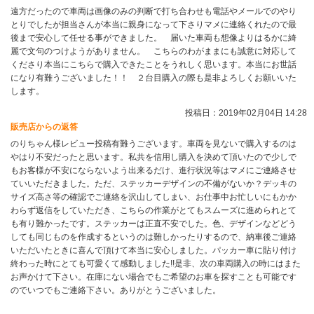
遠方だったので車両は画像のみの判断で打ち合わせも電話やメールでのやり
とりでしたが担当さんが本当に親身になって下さりマメに連絡くれたので最
後まで安心して任せる事ができました。 届いた車両も想像よりはるかに綺
麗で文句のつけようがありません。 こちらのわがままにも誠意に対応して
くださり本当にこちらで購入できたことをうれしく思います。本当にお世話
になり有難うございました！！ ２台目購入の際も是非よろしくお願いいた
します。
投稿日：2019年02月04日 14:28
販売店からの返答
のりちゃん様レビュー投稿有難うございます。車両を見ないで購入するのは
やはり不安だったと思います。私共を信用し購入を決めて頂いたので少しで
もお客様が不安にならないよう出来るだけ、進行状況等はマメにご連絡させ
ていいただきました。ただ、ステッカーデザインの不備がないか？デッキの
サイズ高さ等の確認でご連絡を沢山してしまい、お仕事中お忙しいにもかか
わらず返信をしていただき、こちらの作業がとてもスムーズに進められとて
も有り難かったです。ステッカーは正直不安でした。色、デザインなどどう
しても同じものを作成するというのは難しかったりするので、納車後ご連絡
いただいたときに喜んで頂けて本当に安心しました。パッカー車に貼り付け
終わった時にとても可愛くて感動しました!!是非、次の車両購入の時にはまた
お声かけて下さい。在庫にない場合でもご希望のお車を探すことも可能です
のでいつでもご連絡下さい。ありがとうございました。