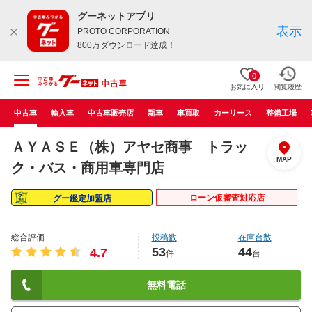
グーネットアプリ
表示
PROTO CORPORATION
800万ダウンロード達成！
0
お気に入り
閲覧履歴
中古車
輸入車
中古車販売店
新車
車買取
カーリース
整備工場
ＡＹＡＳＥ（株）アヤセ商事 トラッ
MAP
ク・バス・商用車専門店
ローン仮審査対応店
グー鑑定加盟店
総合評価
投稿数
在庫台数
53
44
4.7
件
台
無料電話