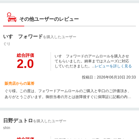
その他ユーザーのレビュー
いすゞフォワード
を購入したユーザー
ぐり
総合評価
いすゞフォワードのアームロールを購入させ
2.0
てもらいました。納車まではスムーズに対応
していただきました。...
レビューを詳しく見る
投稿日：2026年06月10日 20:33
販売店からの返答
ぐり様。この度は、フォワードアームロールのご購入と辛口のご評価頂き、
ありがとうございます。御担当者の方とは故障後すぐに保障証に記載の内容
に則って対応させて頂く旨お話させて頂き、ご納得頂いておりましたので残
念ですが、ご指摘の内容、真摯に受け止めさせて頂きます。ご迷惑おかけし
て申し訳ございませんでした。
日野デュトロ
を購入したユーザー
shin