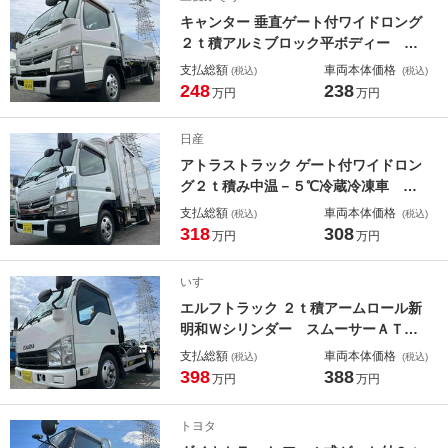
許対応
キャンター 垂直ゲート付ワイドロング
２ｔ積アルミブロック平ボディー Ｍ
Ｔ ワイドロング２ｔ積み平アルミブ
支払総額
車両本体価格
(税込)
(税込)
ロック ５速ＭＴ 車検Ｒ９年３月２
248
238
万円
万円
４日 ＥＴＣ バックカメラ付 荷台
内寸長４４０幅１９４高６０ｃｍ 極
日産
東製垂直ゲート付 昇降能力８００キ
アトラストラック ゲート付ワイドロン
ロ 埋め込み式丸かんフック９対
グ２ｔ積み中温－５℃冷蔵冷凍車 ５
速ＭＴ ２ｔ積ワイドロング冷凍冷蔵
支払総額
車両本体価格
(税込)
(税込)
車 ５速ＭＴ 車検Ｒ９年５月１３
318
308
万円
万円
日 中温マイナス５℃設定 スタンバ
イ機能付 荷台内寸長４２０幅２０４
いすゞ
高１７１ｃｍ ラッシングレール２
エルフトラック ２ｔ積アームロール新
段 新明和製アーム式パワーゲート付
明和Ｗシリンダー スムーサーＡＴ
２ｔ積み脱着装置付コンテナ専用車
支払総額
車両本体価格
(税込)
(税込)
スムーサーＡＴ車 車検Ｒ９年６月１
398
388
万円
万円
１日 塗装済み 新明和製アームロー
ル ＣＣＡ２－３０ ツインホイス
トヨタ
ト 車両総重量４９３５キロ ５ｔ限