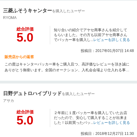
ましたら、納車まで迅速に対応するように致します！ また、何か御座いまし
三菱ふそうキャンター
たらご連絡頂ければご相談に乗りますので お気軽にお問合せ下さい。 近くま
を購入したユーザー
で来た際には是非立ち寄って下さいね♪
RYOMA
総合評価
知り合いの紹介でアヤセ商事さんを紹介して
5.0
もらいました。その方も以前アヤセ商事さん
でパッカー車を購入し...
レビューを詳しく見る
投稿日：2017年01月07日 14:48
販売店からの返答
この度はキャンターパッカー車をご購入且つ、高評価なレビューを頂き誠に
ありがとう御座います。全国のオークション、入札会会場より仕入れる事が
可能ですので車両探しの早さは自社の強みで御座います。また、塗装鈑金、
整備に関しても自社整備工場と近くに鈑金屋さんがありいつでも迅速に対応
できる環境が整っておりますので納車までも時間をかけずに、お客様の要望
日野デュトロハイブリッド
通り納車する事ができ社員一同大変嬉しく思います。お客様のお仕事のお手
を購入したユーザー
伝いが少しでもできればと思いますので、何かあればお気軽にお問合せ下さ
アサカ
い♪社員一同心よりお待ち申しております。また、近くに来た際はコーヒーで
も飲みながらお話ししましょう♪
総合評価
２年前に１度パッカー車を購入していたお店
5.0
だったので、安心して購入することが出来ま
した！以前買ったパッ...
レビューを詳しく見る
投稿日：2018年12月27日 11:30