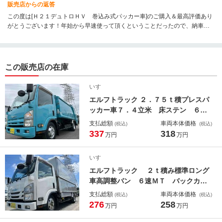
販売店からの返答
この度は[Ｈ２１デュトロＨＶ 巻込み式パッカー車]のご購入＆最高評価あり
がとうございます！年始から早速使って頂くということだったので、納車が
間に合ってほっとしております。年末バタバタしておりまして、ご迷惑かけ
ていないか少し不安だったのですが、そう言ってもらえると一安心です。お
仕事も順調とのことですので、次回の増車期待しております（笑）それで
は、良いお年を！
この販売店の在庫
いすゞ
エルフトラック ２．７５ｔ積プレスパ
ッカー車７．４立米 床ステン ６速
ＭＴ ワイド２．７５ｔ積プレス式パ
支払総額
車両本体価格
(税込)
(税込)
ッカー車 ６速ＭＴ 両側電動格納ミ
337
318
万円
万円
ラー バックカメラ付 新明和製Ｇ－
ＰＸ 容積７．４立米 タンク床面ス
いすゞ
テンレス加工車 連続スイッチ 汚水
エルフトラック ２ｔ積み標準ロング
タンク付 車両総重量７９６５キロ
車高調整バン ６速ＭＴ バックカメ
ラ付 北村製作所製リンボーバン 荷
支払総額
車両本体価格
(税込)
(税込)
台内寸長さ４４５×幅１６５×高さ１７
276
258
万円
万円
８（１１１）ｃｍ 極東開発製格納式