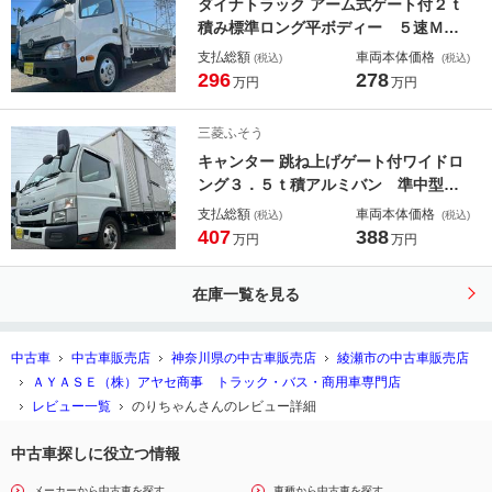
ダイナトラック アーム式ゲート付２ｔ
定免許対応
積み標準ロング平ボディー ５速Ｍ
Ｔ ２ｔ積み標準ロング平ボディー
支払総額
車両本体価格
(税込)
(税込)
４Ｌディーゼルターボ ５速ＭＴ 荷
296
278
万円
万円
台内寸長４３５幅１８０高６２ｃｍ
３方開 左右アオリ楽々ゲート アー
三菱ふそう
ム式パワーゲート ゲート昇降能力８
キャンター 跳ね上げゲート付ワイドロ
００キロ 車両総重量５０１５キロ
ング３．５ｔ積アルミバン 準中型免
許 ワイドロング３．５ｔ積アルミバ
支払総額
車両本体価格
(税込)
(税込)
ン デュアルＡＴ バックカメラ 社
407
388
万円
万円
外ナビ付 リヤ観音開き サイド扉
付 荷台内寸長４５０幅２０７高２０
在庫一覧を見る
７ｃｍ ラッシングレール２段 新明
和製跳上げゲート付 準中型免許対応
中古車
中古車販売店
神奈川県の中古車販売店
綾瀬市の中古車販売店
ＡＹＡＳＥ（株）アヤセ商事 トラック・バス・商用車専門店
レビュー一覧
のりちゃんさんのレビュー詳細
中古車探しに役立つ情報
メーカーから中古車を探す
車種から中古車を探す