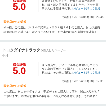
総合評価
評価遅くなりました。仕事の車両が盗難さ
5.0
れ、ほとほと困り果ててましたが、アヤセ商
事さんに希望通りの車...
レビューを詳しく見る
投稿日：2018年05月18日 23:45
販売店からの返答
shin様、この度は【Ｈ２４年式デュトロ３ｔ積ＰＧ】のご購入、および最高
評価の口コミ誠にありがとうございます！お仕事のお車が盗難で急遽無くな
ってお困りとのことだったので、急いで納車準備の方進めさせていただきま
した！もちろん手は抜いてませんよ（笑）仕事・私生活共に落ち着いてきた
とのことで、何よりです。お近く通る際にはお気軽にお立ち寄りください。
トヨタダイナトラック
それでは、今後とも末永くよろしくお願いいたします！
を購入したユーザー
中村
総合評価
違うお店で、ディーゼル車と勘違いしてガソ
5.0
リン車の平ボディを購入してしまいました。
初めは、その車の買取...
レビューを詳しく見る
投稿日：2016年10月18日 17:31
販売店からの返答
この度は、Ｈ１６年ダイナ２ｔ平ボディをご購入して頂き、誠にありがとう
ございます。 私達がお客様の事を第一に考え対応させて頂き、その結果この
ような 高い評価をして頂きとても嬉しく思います。 しかし、納車時間が予定
より遅れてしまったこと大変申し訳御座いませんでした。 次回ご縁が御座い