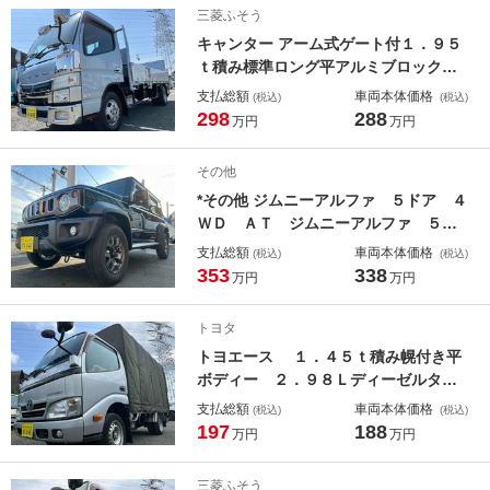
パワーゲート付 ＰＧラジコン付
三菱ふそう
キャンター アーム式ゲート付１．９５
ｔ積み標準ロング平アルミブロック
１．９５ｔ積アルミブロック平ボディ
支払総額
車両本体価格
(税込)
(税込)
ー 車検Ｒ９年８月５日 デュアルＡ
298
288
万円
万円
Ｔ 荷台内寸長４０７幅１８３高３８
ｃｍ 前後分割アオリ 極東製アーム
その他
式パワーゲート付 昇降能力８００キ
*その他 ジムニーアルファ ５ドア ４
ロ リモコン付
ＷＤ ＡＴ ジムニーアルファ ５ド
ア ４速ＡＴ車 ４ＷＤ 車検Ｒ９年
支払総額
車両本体価格
(税込)
(税込)
１０月６日 純正ディスプレイオーデ
353
338
万円
万円
ィオ バックカメラ アップルカープ
レイ 純正１５インチアルミホイール
トヨタ
トヨエース １．４５ｔ積み幌付き平
ボディー ２．９８Ｌディーゼルター
ボ ＡＴ車 車検Ｒ９年５月２１日
支払総額
車両本体価格
(税込)
(税込)
法人ワンオーナー 整備記録簿付 荷
197
188
万円
万円
台内寸長３１２幅１６１高１９５ｃ
ｍ 車両総重量３４２５キロ 普通免
三菱ふそう