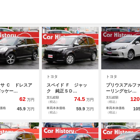
トヨタ
トヨタ
サ Ｃ ドレスア
スペイド Ｆ ジャッ
プリウスアルファ
パッケー…
ク 純正ＳＤ…
ーリングセレ…
支払総額
支払総額
62
74.5
120
万円
万円
（税込）
（税込）
価格
45.9
車両本体価格
59.9
車両本体価格
105
万円
万円
（税込）
（税込）