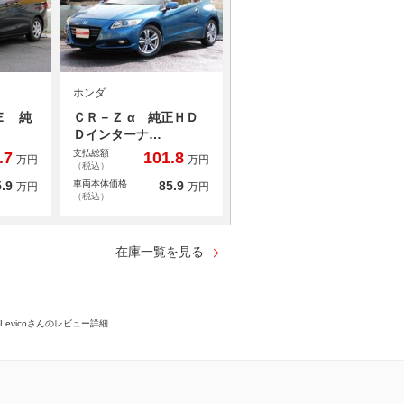
ホンダ
Ｅ 純
ＣＲ－Ｚ α 純正ＨＤ
Ｄインターナ…
支払総額
.7
101.8
万円
万円
（税込）
.9
車両本体価格
85.9
万円
万円
（税込）
在庫一覧を見る
Levicoさんのレビュー詳細