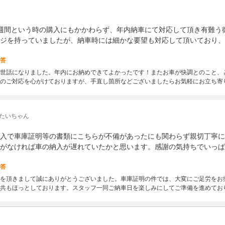
週間という時の購入にもかかわらず、年内納車にて対応して頂き有難う
ジを持っていましたが、納車時には細かな要望も対応して頂いており、
答
世話になりました。年内にお納めできてよかったです！またお車が快調とのこと、
のご対応を心がけておりますが、手直し箇所などございましたらお気軽にお立ち寄
 たいちゃん
入で車庫証明等の書類にこちらが不備があったにも関わらず親切丁寧に
がなければ車の納入が遅れていたかと思います。感謝の気持ちでいっぱ
答
を頂きまして誠にありがとうございました。車庫証明の件では、大変にご足労をお
共もほっとしております。スタッフ一同ご納車日を楽しみにしてご準備を進めてお