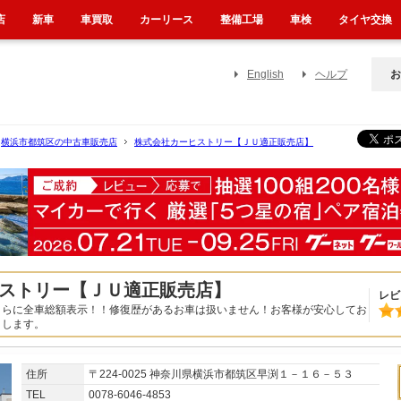
店
新車
車買取
カーリース
整備工場
車検
タイヤ交換
English
ヘルプ
お
横浜市都筑区の中古車販売店
株式会社カーヒストリー【ＪＵ適正販売店】
ストリー【ＪＵ適正販売店】
レビ
さらに全車総額表示！！修復歴があるお車は扱いません！お客様が安心してお
トします。
住所
〒224-0025 神奈川県横浜市都筑区早渕１－１６－５３
TEL
0078-6046-4853