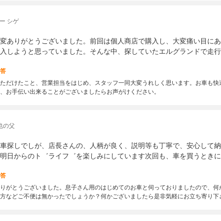
ー シゲ
変ありがとうございました。前回は個人商店で購入し、大変痛い目にあ
入しようと思っていました。そんな中、探していたエルグランドで走行
答
ただけたこと、営業担当をはじめ、スタッフ一同大変うれしく思います。お車も快
、お手伝い出来ることがございましたらお声がけください。
也の父
車探しでしが、店長さんの、人柄が良く、説明等も丁寧で、安心して納
明日からのト゛ライフ゛を楽しみにしています次回も、車を買うときに
答
りがとうございました。息子さん用のはじめてのお車と伺っておりましたので、何
方などご不便は無かったでしょうか？何かございましたら是非気軽にお立ち寄り下