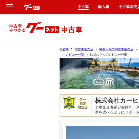
中古車
輸入車
中古車販売
新車
中古車
中古車
中古車販売店
神奈川県の中古車販売店
レビュー一覧
Levicoさんのレビュー詳細
輸入車
クルマ買取
カーリース
株式会社カーヒ
タイヤ交換
全車第３者鑑定書付き！
車を選べるようにサポー
整備工場
車検