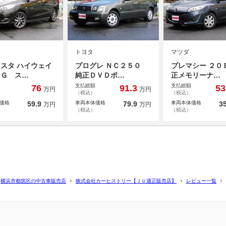
トヨタ
マツダ
スタ ハイウェイ
プログレ ＮＣ２５０
プレマシー ２０
ーＧ ス…
純正ＤＶＤポ…
正メモリーナ…
支払総額
支払総額
76
91.3
53
万円
万円
（税込）
（税込）
価格
59.9
車両本体価格
79.9
車両本体価格
35
万円
万円
（税込）
（税込）
横浜市都筑区の中古車販売店
株式会社カーヒストリー【ＪＵ適正販売店】
レビュー一覧