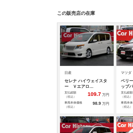
この販売店の在庫
日産
マツダ
セレナ ハイウェイスタ
ベリー
ー Ｖエアロ…
ップ
支払総額
支払総額
109.7
万円
（税込）
（税込）
車両本体価格
98.9
車両本体
万円
（税込）
（税込）