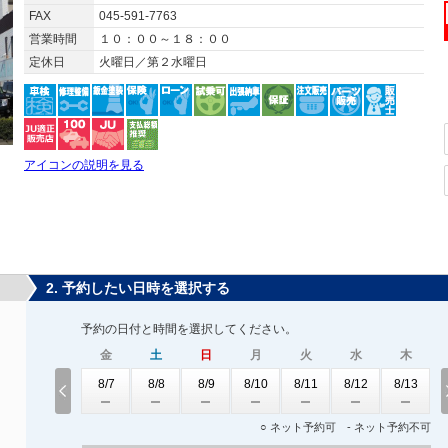
FAX
045-591-7763
営業時間
１０：００～１８：００
定休日
火曜日／第２水曜日
アイコンの説明を見る
2. 予約したい日時を選択する
予約の日付と時間を選択してください。
金
土
日
月
火
水
木
8/7
8/8
8/9
8/10
8/11
8/12
8/13
○ ネット予約可 - ネット予約不可