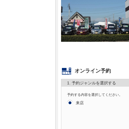
マガジン
車カタログ
自動車ローン
保険
レビュー
オンライン予約
1. 予約ジャンルを選択する
価格相場
予約する内容を選択してください。
教習所
来店
用語集