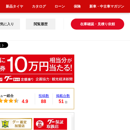
新品タイヤ
カタログ
ローン
保険
新車・中古車マガジン
気に入り
閲覧履歴
在庫確認・見積り依頼
ュー総合
投稿数
掲載台数
4.9
88
51
台