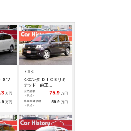
トヨタ
 Ｓツ
シエンタ ＤＩＣＥリミ
テッド 純正…
支払総額
.3
75.9
万円
万円
（税込）
.9
車両本体価格
59.9
万円
万円
（税込）