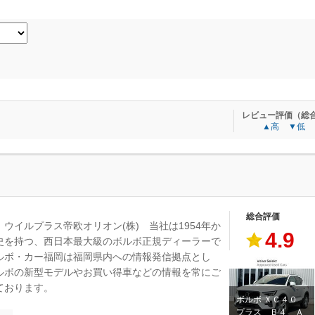
レビュー評価（総
▲高
▼低
総合評価
：ウイルプラス帝欧オリオン(株) 当社は1954年か
4.9
史を持つ、西日本最大級のボルボ正規ディーラーで
ルボ・カー福岡は福岡県内への情報発信拠点とし
ルボの新型モデルやお買い得車などの情報を常にご
ております。
ボルボ ＸＣ４０
プラス Ｂ４ Ａ