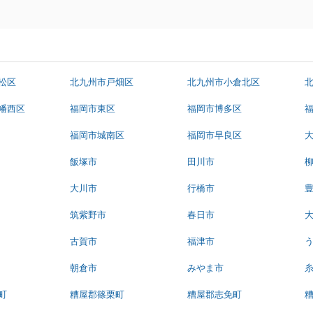
松区
北九州市戸畑区
北九州市小倉北区
幡西区
福岡市東区
福岡市博多区
福岡市城南区
福岡市早良区
飯塚市
田川市
大川市
行橋市
筑紫野市
春日市
古賀市
福津市
朝倉市
みやま市
町
糟屋郡篠栗町
糟屋郡志免町