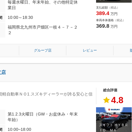
毎週水曜日、年末年始、その他特定休
ＷＤ
業日
支払総額
（税込）
389.4
万円
10:00～18:30
間
車両本体価格
（税込）
369.8
万円
福岡県北九州市戸畑区一枝４－７－２
２
グループ店
レビュー
支店
総合評価
連続軽自動車ＮＯ1.スズキディーラーが誇る安心と信
4.8
第1.2.3火曜日（GW・お盆休み・年末
年始）
スイフト ＨＹＢＲ
10:00~18:00
間
ＩＤ ＭＸ