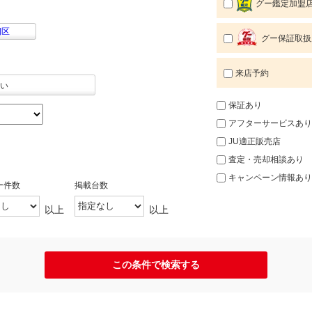
グー鑑定加盟
畑区
グー保証取扱
来店予約
い
保証あり
アフターサービスあり
JU適正販売店
査定・売却相談あり
キャンペーン情報あり
ー件数
掲載台数
以上
以上
この条件で検索する