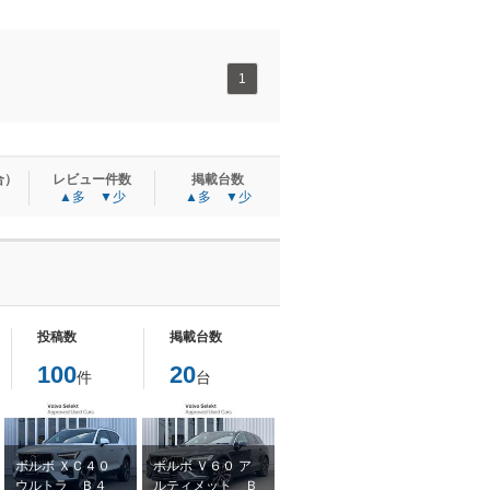
1
合）
レビュー件数
掲載台数
▲多
▼少
▲多
▼少
投稿数
掲載台数
100
20
件
台
ボルボ ＸＣ４０
ボルボ Ｖ６０ ア
ウルトラ Ｂ４
ルティメット Ｂ