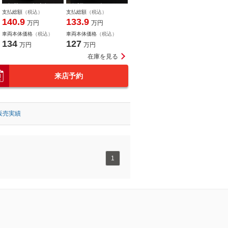
年落ち 低走行
保証 スズキセー
支払総額
（税込）
支払総額
（税込）
車 ディーラ…
フティサポー…
140.9
133.9
万円
万円
車両本体価格
（税込）
車両本体価格
（税込）
134
127
万円
万円
在庫を見る
来店予約
販売実績
1