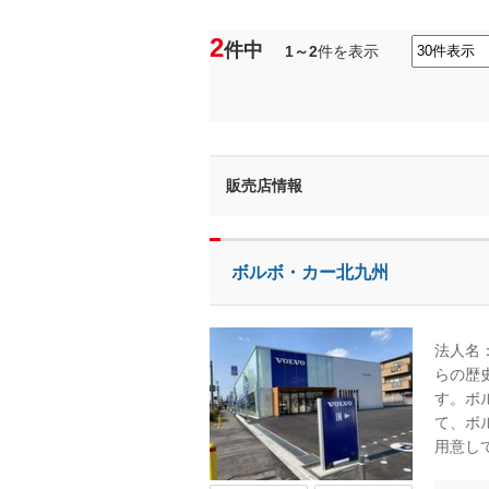
2
件中
1～2
件を表示
販売店情報
ボルボ・カー北九州
法人名
らの歴
す。ボ
て、ボ
用意し