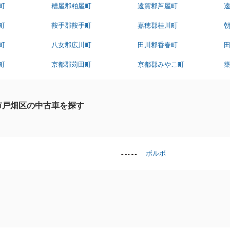
町
糟屋郡粕屋町
遠賀郡芦屋町
町
鞍手郡鞍手町
嘉穂郡桂川町
町
八女郡広川町
田川郡香春町
町
京都郡苅田町
京都郡みやこ町
市戸畑区の中古車を探す
ボルボ