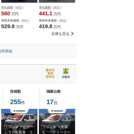
ＡＷＤ ４ＷＤ
４
支払総額
（税込）
支払総額
（税込）
560
441.1
万円
万円
車両本体価格
（税込）
車両本体価格
（税込）
529.8
419.8
万円
万円
在庫を見る
販売実績
投稿数
掲載台数
255
17
件
台
ワゴンＲ ナビゲー
ワゴンＲ １年落
ション装着車 １
ち ディーラー