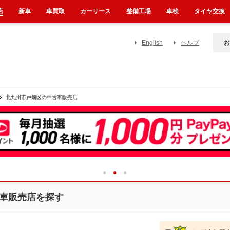
店
新車
車買取
カーリース
整備工場
車検
タイヤ交換
English
ヘルプ
お
北九州市戸畑区の中古車販売店
1
2
3
車販売店を探す