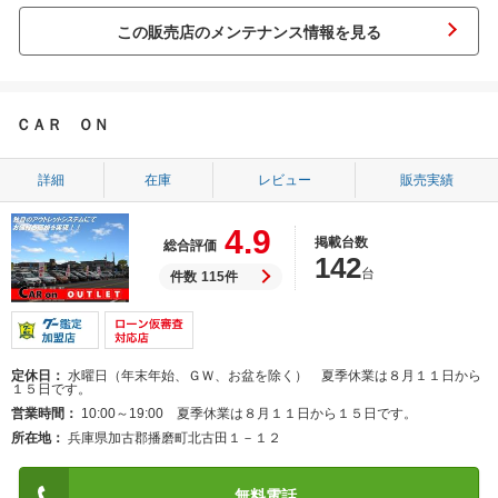
この販売店のメンテナンス情報を見る
ＣＡＲ ＯＮ
詳細
在庫
レビュー
販売実績
4.9
掲載台数
総合評価
142
台
件数
115件
定休日
水曜日（年末年始、ＧＷ、お盆を除く） 夏季休業は８月１１日から
１５日です。
営業時間
10:00～19:00 夏季休業は８月１１日から１５日です。
所在地
兵庫県加古郡播磨町北古田１－１２
無料電話