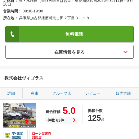
定休日
火・水曜日（最終火曜日は営業）※夏期休店日2026年8月11日～8月
16日
営業時間
09:30-19:00
所在地
兵庫県加古郡播磨町北古田２丁目３－１８
無料電話
株式会社ヴィゴラス
詳細
在庫
グループ店
レビュー
販売実績
5.0
掲載台数
総合評価
125
台
件数
63件