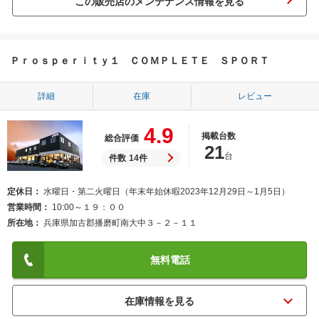
この販売店のメンテナンス情報を見る
Ｐｒｏｓｐｅｒｉｔｙ１ ＣＯＭＰＬＥＴＥ ＳＰＯＲＴ
詳細
在庫
レビュー
4.9
掲載台数
総合評価
21
台
件数
14件
定休日
水曜日・第二火曜日（年末年始休暇2023年12月29日～1月5日）
営業時間
10:00～１９：００
所在地
兵庫県加古郡播磨町南大中３－２－１１
無料電話