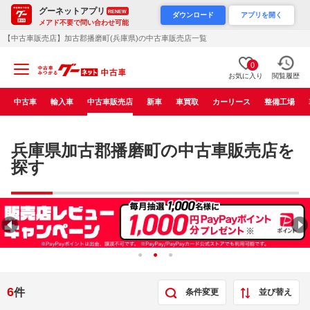
グーネットアプリ
RENEW
ダウンロード
アプリを開く
メアド不要で問い合わせ可能
【中古車販売店】加古郡播磨町(兵庫県)の中古車販売店一覧
0
お気に入り
閲覧履歴
中古車
輸入車
中古車販売店
新車
車買取
カーリース
整備工場
兵庫県加古郡播磨町の中古車販売店を
探す
6
件
条件変更
並び替え