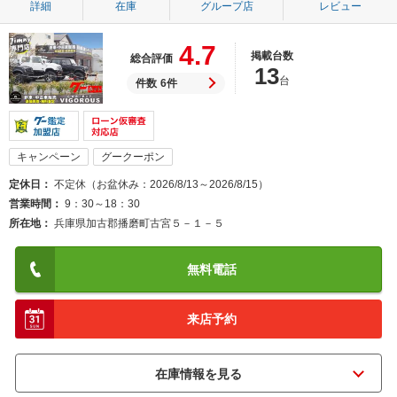
詳細
在庫
グループ店
レビュー
4.7
掲載台数
総合評価
13
台
件数
6件
キャンペーン
グークーポン
定休日
不定休（お盆休み：2026/8/13～2026/8/15）
営業時間
9：30～18：30
所在地
兵庫県加古郡播磨町古宮５－１－５
無料電話
来店予約