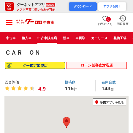
グーネットアプリ
RENEW
ダウンロード
アプリを開く
メアド不要で問い合わせ可能
0
お気に入り
閲覧履歴
中古車
輸入車
中古車販売店
新車
車買取
カーリース
整備工場
ＣＡＲ ＯＮ
ローン仮審査対応店
グー鑑定加盟店
総合評価
投稿数
在庫台数
115
143
4.9
件
台
地図アプリを見る