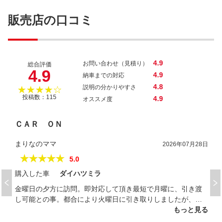
アルトラパン Ｇ
販売店の口コミ
4.9
お問い合わせ（見積り）
総合評価
4.9
4.9
納車までの対応
4.8
説明の分かりやすさ
★★★★☆
投稿数：115
4.9
オススメ度
ＣＡＲ ＯＮ
まりなのママ
2026年07月28日
★★★★★
5.0
購入した車
ダイハツミラ
金曜日の夕方に訪問。即対応して頂き最短で月曜に、引き渡
し可能との事。都合により火曜日に引き取りしましたが、困
っていた状況に尽力して頂き、本当に助かりました。そし
もっと見る
て、店員さんに凄く親切にして頂きました。嬉しかったで