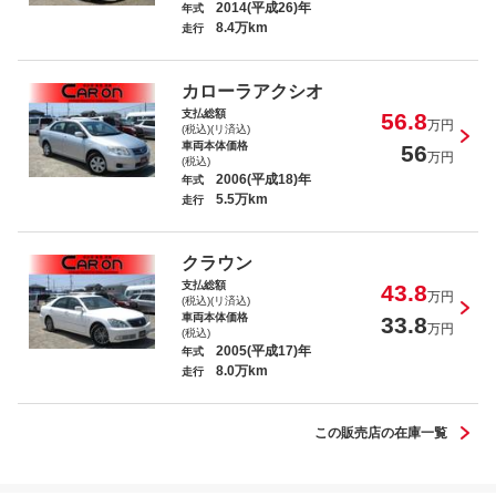
2014(平成26)年
年式
8.4万km
走行
アルト ＶＰ
カローラアクシオ
支払総額
56.8
万円
(税込)(リ済込)
車両本体価格
56
万円
(税込)
2006(平成18)年
年式
5.5万km
走行
モビリオ Ｗ ＨＤＤナビファインエディ
ション
クラウン
支払総額
43.8
万円
(税込)(リ済込)
車両本体価格
33.8
万円
(税込)
2005(平成17)年
年式
8.0万km
ｅＫカスタム Ｔ
走行
この販売店の在庫一覧