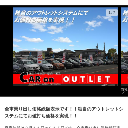
1
/
7
当社
プ！
全車乗り出し価格総額表示です！！独自のアウトレットシ
ステムにてお値打ち価格を実現！！