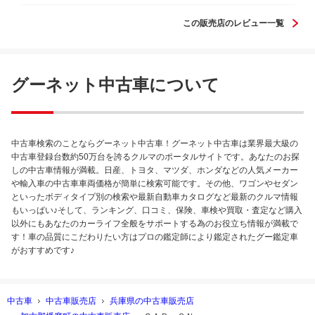
す。ありがとうございました✨
この販売店のレビュー一覧
グーネット中古車について
中古車検索のことならグーネット中古車！グーネット中古車は業界最大級の
中古車登録台数約50万台を誇るクルマのポータルサイトです。あなたのお探
しの中古車情報が満載。日産、トヨタ、マツダ、ホンダなどの人気メーカー
や輸入車の中古車車両価格が簡単に検索可能です。その他、ワゴンやセダン
といったボディタイプ別の検索や最新自動車カタログなど最新のクルマ情報
もいっぱい♪そして、ランキング、口コミ、保険、車検や買取・査定など購入
以外にもあなたのカーライフ全般をサポートする為のお役立ち情報が満載で
す！車の品質にこだわりたい方はプロの鑑定師により鑑定されたグー鑑定車
がおすすめです♪
中古車
中古車販売店
兵庫県の中古車販売店