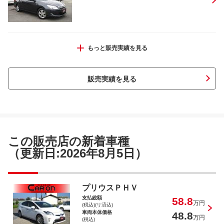
フィットシャトル １５Ｘ Ｓパッケー
もっと販売実績を見る
ジ
販売実績を見る
サニー １．５ＧＬ
この販売店の新着車種
（更新日:2026年8月5日）
ＡＺワゴン ＸＧ
プリウスＰＨＶ
支払総額
58.8
万円
(税込)(リ済込)
車両本体価格
48.8
万円
(税込)