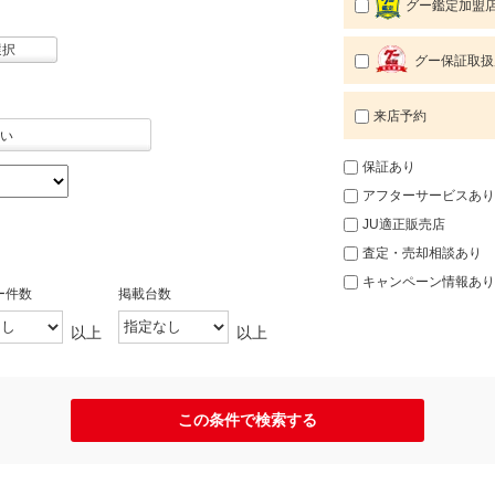
グー鑑定加盟
選択
グー保証取扱
来店予約
い
保証あり
アフターサービスあり
JU適正販売店
査定・売却相談あり
キャンペーン情報あり
ー件数
掲載台数
以上
以上
この条件で検索する