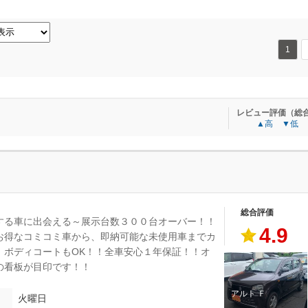
1
レビュー評価（総
▲高
▼低
総合評価
する車に出会える～展示台数３００台オーバー！！
4.9
お得なコミコミ車から、即納可能な未使用車までカ
、ボディコートもOK！！全車安心１年保証！！オ
の看板が目印です！！
アルト Ｆ
火曜日