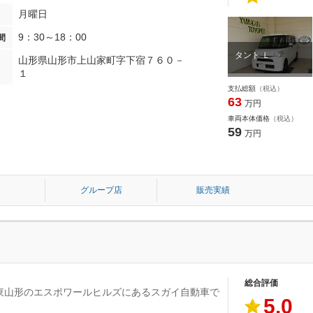
月曜日
9：30～18：00
間
タント Ｌ
山形県山形市上山家町字下宿７６０－
１
支払総額
（税込）
63
万円
車両本体価格
（税込）
59
万円
グループ店
販売実績
総合評価
東山形のエスポワールヒルズにあるスガイ自動車で
5.0