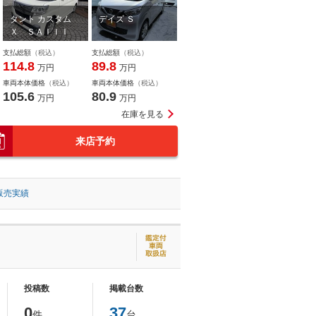
タント カスタム
デイズ Ｓ
Ｘ ＳＡＩＩＩ
支払総額
（税込）
支払総額
（税込）
114.8
89.8
万円
万円
車両本体価格
（税込）
車両本体価格
（税込）
105.6
80.9
万円
万円
在庫を見る
来店予約
販売実績
投稿数
掲載台数
0
37
件
台