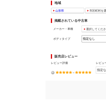
地域
マガジン
山形県
市区町村を
掲載されている中古車
車カタログ
メーカー・車種
選択してくださ
自動車ローン
ボディタイプ
保険
販売店レビュー
レビュー
レビュー評価
レビュ
価格相場
～
教習所
用語集