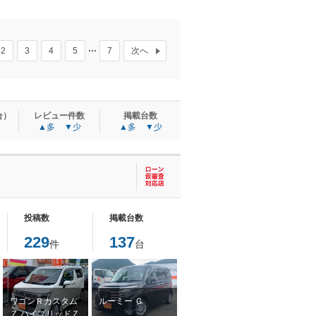
2
3
4
5
7
次へ
合）
レビュー件数
掲載台数
▲多
▼少
▲多
▼少
投稿数
掲載台数
229
137
件
台
ワゴンＲカスタム
ルーミー Ｇ
Ｚ ハイブリッドＺ