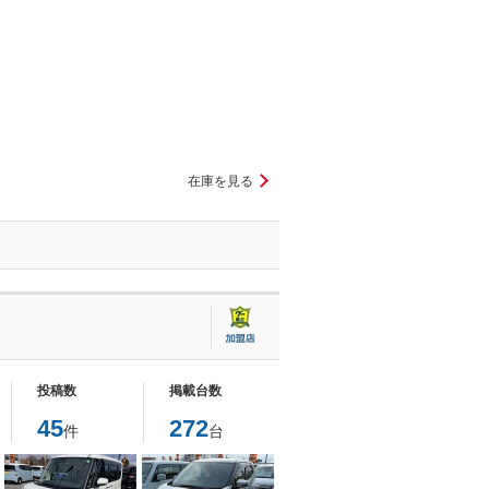
在庫を見る
投稿数
掲載台数
45
272
件
台