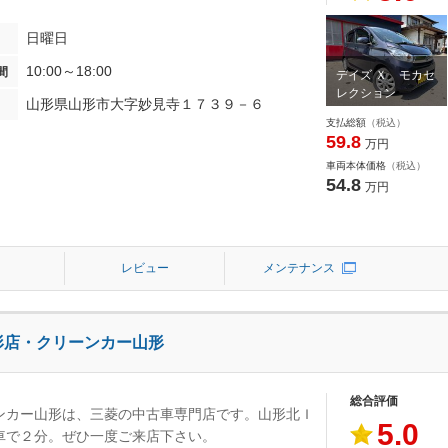
日曜日
10:00～18:00
間
デイズ Ｘ モカセ
レクション
山形県山形市大字妙見寺１７３９－６
支払総額
（税込）
59.8
万円
車両本体価格
（税込）
54.8
万円
レビュー
メンテナンス
形店・クリーンカー山形
総合評価
ンカー山形は、三菱の中古車専門店です。山形北Ｉ
5.0
車で２分。ぜひ一度ご来店下さい。