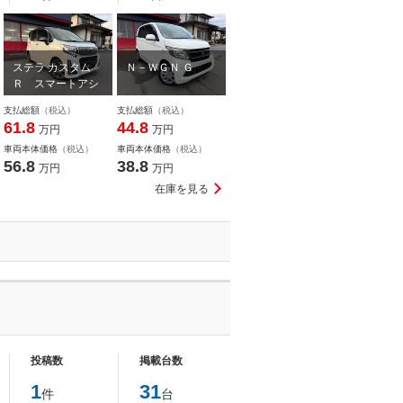
ステラ カスタム
Ｎ－ＷＧＮ Ｇ
Ｒ スマートアシ
スト
支払総額
（税込）
支払総額
（税込）
61.8
44.8
万円
万円
車両本体価格
（税込）
車両本体価格
（税込）
56.8
38.8
万円
万円
在庫を見る
投稿数
掲載台数
1
31
件
台