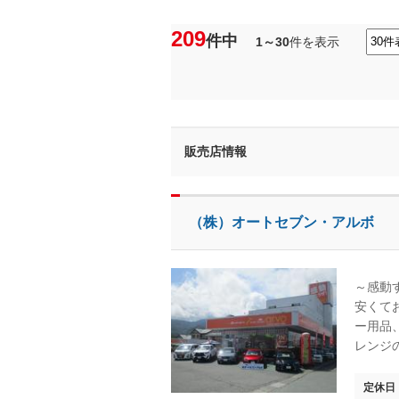
209
件中
1～30
件を表示
販売店情報
（株）オートセブン・アルボ
～感動
安くて
ー用品
レンジ
定休日