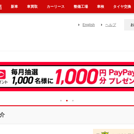
店
新車
車買取
カーリース
整備工場
車検
タイヤ交換
English
ヘルプ
お
1
2
3
介