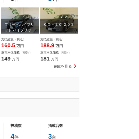
フリードハイブリ
ＣＸ－３０ ２０Ｓ
ッド ハイブリッ
ド・モデューロＸ
支払総額
（税込）
支払総額
（税込）
160.5
188.9
万円
万円
車両本体価格
（税込）
車両本体価格
（税込）
149
181
万円
万円
在庫を見る
投稿数
掲載台数
4
3
件
台