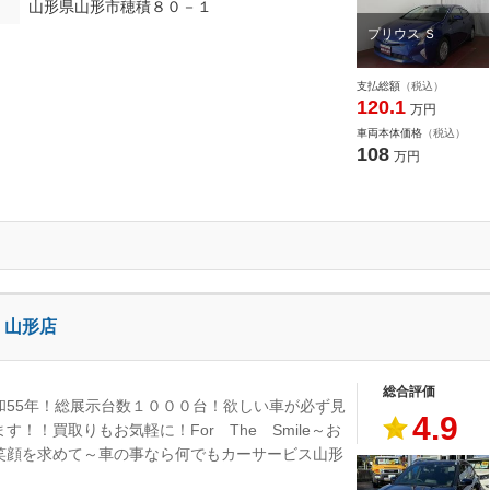
山形県山形市穂積８０－１
プリウス Ｓ
支払総額
（税込）
120.1
万円
車両本体価格
（税込）
108
万円
 山形店
総合評価
和55年！総展示台数１０００台！欲しい車が必ず見
4.9
す！！買取りもお気軽に！For The Smile～お
笑顔を求めて～車の事なら何でもカーサービス山形