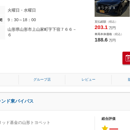
キックス Ｘ
火曜日・水曜日
9：30～18：00
間
支払総額
（税込）
203.1
万円
山形県山形市上山家町字下宿７６６－
６
車両本体価格
（税込）
188.6
万円
グループ店
レビュー
ランド東バイパス
総合評価
リッド基金の山形トヨペット
―