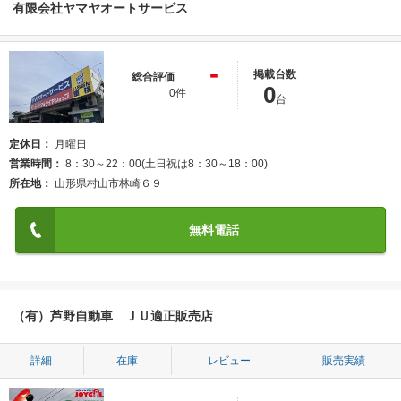
有限会社ヤマヤオートサービス
-
掲載台数
総合評価
0
0件
台
定休日
月曜日
営業時間
8：30～22：00(土日祝は8：30～18：00)
所在地
山形県村山市林崎６９
無料電話
（有）芦野自動車 ＪＵ適正販売店
詳細
在庫
レビュー
販売実績