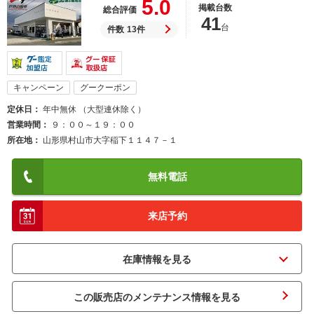
5.0
掲載台数
総合評価
41
台
件数
13件
キャンペーン
グークーポン
定休日
年中無休 （大型連休除く）
営業時間
９：００～１９：００
所在地
山形県村山市大字稲下１１４７－１
無料電話
来店予約
この販売店のメンテナンス情報を見る