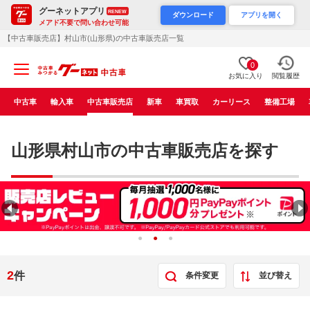
グーネットアプリ
RENEW
ダウンロード
アプリを開く
メアド不要で問い合わせ可能
【中古車販売店】村山市(山形県)の中古車販売店一覧
0
お気に入り
閲覧履歴
中古車
輸入車
中古車販売店
新車
車買取
カーリース
整備工場
山形県村山市の中古車販売店を探す
2
件
条件変更
並び替え