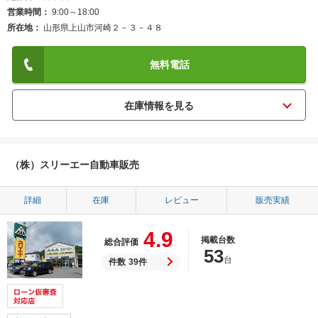
営業時間
9:00～18:00
所在地
山形県上山市河崎２－３－４８
無料電話
（株）スリーエー自動車販売
詳細
在庫
レビュー
販売実績
4.9
掲載台数
総合評価
53
台
件数
39件