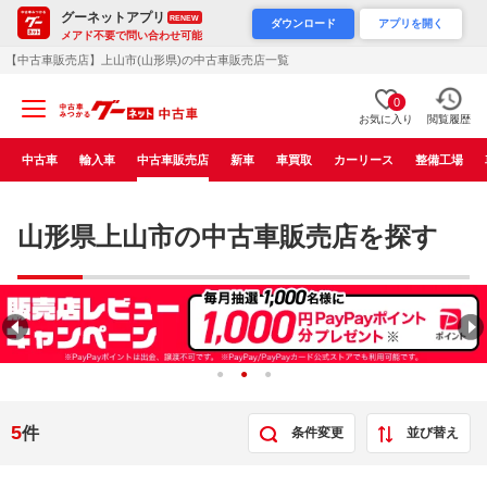
グーネットアプリ
RENEW
ダウンロード
アプリを開く
メアド不要で問い合わせ可能
【中古車販売店】上山市(山形県)の中古車販売店一覧
0
お気に入り
閲覧履歴
中古車
輸入車
中古車販売店
新車
車買取
カーリース
整備工場
山形県上山市の中古車販売店を探す
5
件
条件変更
並び替え