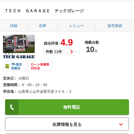
ＴＥＣＨ ＧＡＲＡＧＥ テックガレージ
詳細
在庫
レビュー
販売実績
4.9
掲載台数
総合評価
10
台
件数
11件
定休日
火曜日
営業時間
9：00～19：00
所在地
山形県上山市金瓶字原３０９－２
無料電話