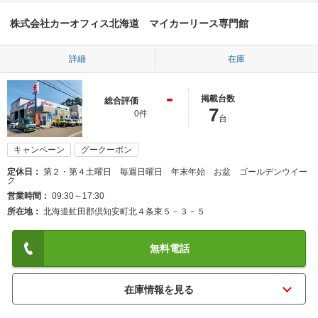
株式会社カーオフィス北海道 マイカーリース専門館
詳細
在庫
-
掲載台数
総合評価
7
0件
台
キャンペーン
グークーポン
定休日
第２・第４土曜日 毎週日曜日 年末年始 お盆 ゴールデンウイー
ク
営業時間
09:30～17:30
所在地
北海道虻田郡倶知安町北４条東５－３－５
無料電話