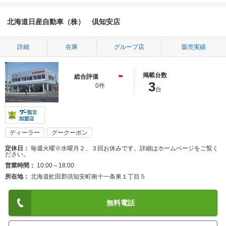
北海道日産自動車（株） 倶知安店
詳細
在庫
グループ店
販売実績
-
掲載台数
総合評価
3
0件
台
ディーラー
グークーポン
定休日
毎週火曜※水曜月２、３回お休みです。詳細はホームページをご覧く
ださい。
営業時間
10:00～18:00
所在地
北海道虻田郡倶知安町南十一条東１丁目５
無料電話