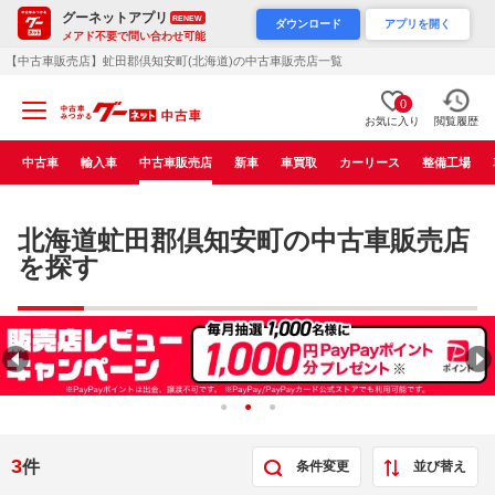
グーネットアプリ
RENEW
ダウンロード
アプリを開く
メアド不要で問い合わせ可能
【中古車販売店】虻田郡倶知安町(北海道)の中古車販売店一覧
0
お気に入り
閲覧履歴
中古車
輸入車
中古車販売店
新車
車買取
カーリース
整備工場
北海道虻田郡倶知安町の中古車販売店
を探す
3
件
条件変更
並び替え