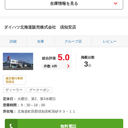
ダイハツ北海道販売株式会社 倶知安店
詳細
在庫
グループ店
レビュー
5.0
掲載台数
総合評価
3
台
件数
4件
ディーラー
グークーポン
定休日
火曜日、第2、第3水曜日
営業時間
9：30～18：00
所在地
北海道虻田郡倶知安町高砂９３－１１
無料電話