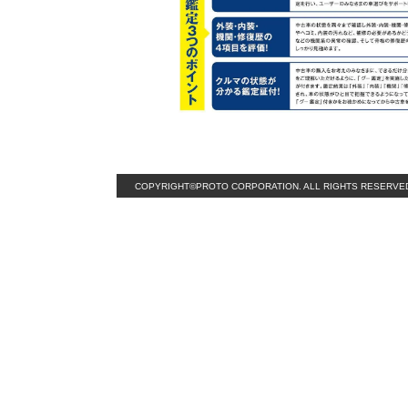
COPYRIGHT©PROTO CORPORATION. ALL RIGHTS RESERVE