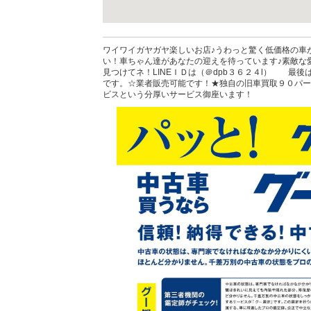
ワイワイガヤガヤ楽しいお店♪うわっと驚く低価格の車
い！車ちゃん達があなたの迎えを待っています♪素敵な
見つけてネ！LINEＩＤは（＠dpb３６２４l） 最後
です。☆業者販売可能です！★独自の旧車買取９０パー
ビスという分厚いサービス御座います！