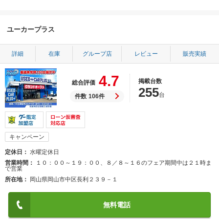
ユーカープラス
詳細
在庫
グループ店
レビュー
販売実績
4.7
掲載台数
総合評価
255
台
件数
106件
キャンペーン
定休日
水曜定休日
営業時間
１０：００～１９：００、８／８～１６のフェア期間中は２１時ま
で営業
所在地
岡山県岡山市中区長利２３９－１
無料電話