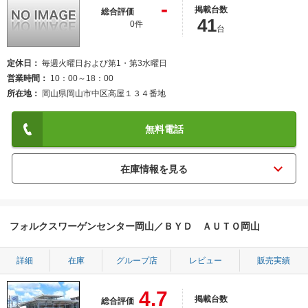
-
掲載台数
総合評価
41
0件
台
定休日
毎週火曜日および第1・第3水曜日
営業時間
10：00～18：00
所在地
岡山県岡山市中区高屋１３４番地
無料電話
フォルクスワーゲンセンター岡山／ＢＹＤ ＡＵＴＯ岡山
詳細
在庫
グループ店
レビュー
販売実績
4.7
掲載台数
総合評価