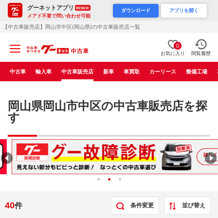
グーネットアプリ
RENEW
ダウンロード
アプリを開く
メアド不要で問い合わせ可能
【中古車販売店】岡山市中区(岡山県)の中古車販売店一覧
0
お気に入り
閲覧履歴
中古車
輸入車
中古車販売店
新車
車買取
カーリース
整備工場
岡山県岡山市中区の中古車販売店を探
す
40
件
条件変更
並び替え