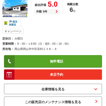
5.0
掲載台数
総合評価
6
台
件数
9件
キャンペーン
定休日
火曜日
営業時間
9：00～１8:00（日・祝9：00～18：00）
所在地
岡山県岡山市中区長利２３８－６
無料電話
来店予約
この販売店のメンテナンス情報を見る