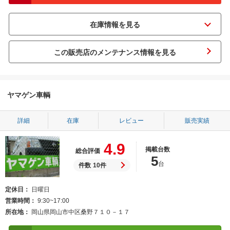
この販売店のメンテナンス情報を見る
ヤマゲン車輌
詳細
在庫
レビュー
販売実績
4.9
掲載台数
総合評価
5
台
件数
10件
定休日
日曜日
営業時間
9:30~17:00
所在地
岡山県岡山市中区桑野７１０－１７