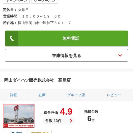
キャンペーン
グークーポン
定休日
火曜日
営業時間
１０：００～１９：００
所在地
岡山県岡山市中区神下６０１－７
無料電話
岡山ダイハツ販売株式会社 高屋店
詳細
在庫
グループ店
レビュー
4.9
掲載台数
総合評価
6
台
件数
13件