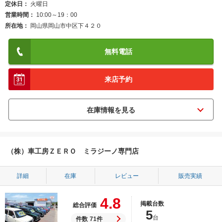
定休日
火曜日
営業時間
10:00～19：00
所在地
岡山県岡山市中区下４２０
無料電話
来店予約
（株）車工房ＺＥＲＯ ミラジーノ専門店
詳細
在庫
レビュー
販売実績
4.8
掲載台数
総合評価
5
台
件数
71件