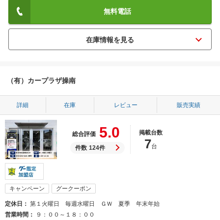
無料電話
（有）カープラザ操南
詳細
在庫
レビュー
販売実績
5.0
掲載台数
総合評価
7
台
件数
124件
キャンペーン
グークーポン
定休日
第１火曜日 毎週水曜日 ＧＷ 夏季 年末年始
営業時間
９：００～１８：００