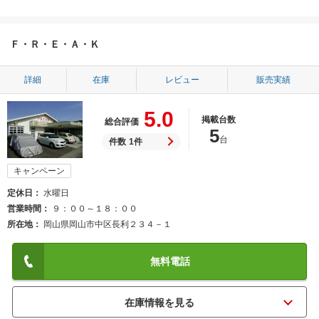
Ｆ・Ｒ・Ｅ・Ａ・Ｋ
詳細
在庫
レビュー
販売実績
5.0
掲載台数
総合評価
5
台
件数
1件
キャンペーン
定休日
水曜日
営業時間
９：００～１８：００
所在地
岡山県岡山市中区長利２３４－１
無料電話