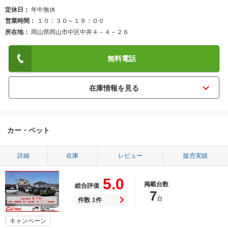
定休日
年中無休
営業時間
１０：３０～１９：００
所在地
岡山県岡山市中区中井４－４－２６
無料電話
カー・ペット
詳細
在庫
レビュー
販売実績
5.0
掲載台数
総合評価
7
台
件数
1件
キャンペーン