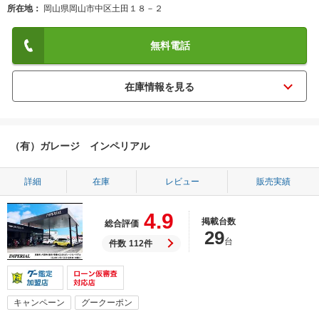
所在地
岡山県岡山市中区土田１８－２
無料電話
（有）ガレージ インペリアル
詳細
在庫
レビュー
販売実績
4.9
掲載台数
総合評価
29
台
件数
112件
キャンペーン
グークーポン