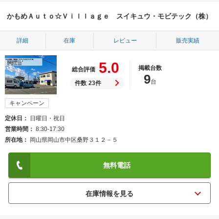
かもめＡｕｔｏ☆Ｖｉｌｌａｇｅ スイキュウ・モビテック（株）
詳細
在庫
レビュー
販売実績
5.0
掲載台数
総合評価
9
台
件数
23件
キャンペーン
定休日
日曜日・祝日
営業時間
8:30-17:30
所在地
岡山県岡山市中区桑野３１２－５
無料電話