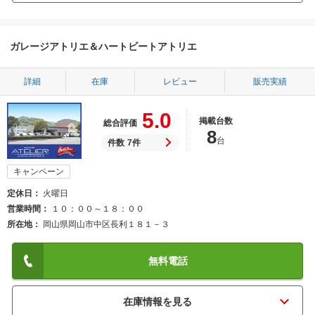
ガレージアトリエ＆ハートビートアトリエ
詳細
在庫
レビュー
販売実績
5.0
掲載台数
総合評価
8
台
件数
7件
キャンペーン
定休日
火曜日
営業時間
１０：００～１８：００
所在地
岡山県岡山市中区長利１８１－３
無料電話