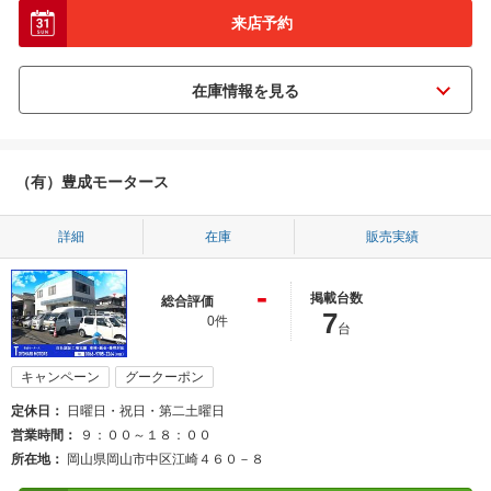
来店予約
（有）豊成モータース
詳細
在庫
販売実績
-
掲載台数
総合評価
7
0件
台
キャンペーン
グークーポン
定休日
日曜日・祝日・第二土曜日
営業時間
９：００～１８：００
所在地
岡山県岡山市中区江崎４６０－８