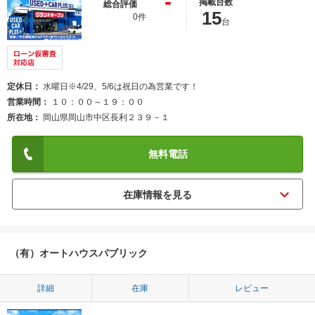
-
掲載台数
総合評価
15
0件
台
定休日
水曜日※4/29、5/6は祝日の為営業です！
営業時間
１０：００～１９：００
所在地
岡山県岡山市中区長利２３９－１
無料電話
（有）オートハウスパブリック
詳細
在庫
レビュー