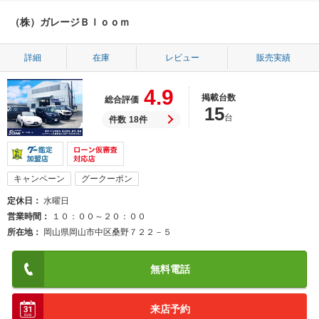
（株）ガレージＢｌｏｏｍ
詳細
在庫
レビュー
販売実績
4.9
掲載台数
総合評価
15
台
件数
18件
キャンペーン
グークーポン
定休日
水曜日
営業時間
１０：００～２０：００
所在地
岡山県岡山市中区桑野７２２－５
無料電話
来店予約