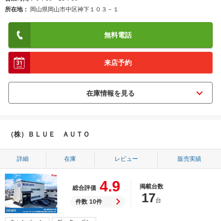
所在地
岡山県岡山市中区神下１０３－１
無料電話
来店予約
（株）ＢＬＵＥ ＡＵＴＯ
詳細
在庫
レビュー
販売実績
4.9
掲載台数
総合評価
17
台
件数
10件