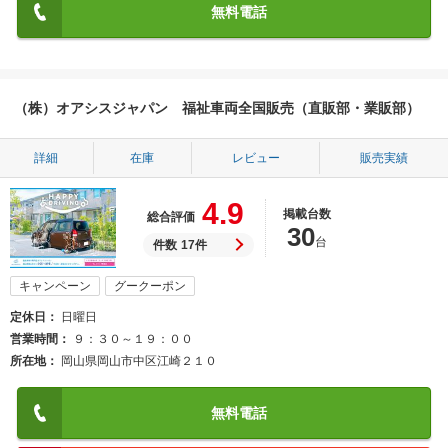
無料電話
（株）オアシスジャパン 福祉車両全国販売（直販部・業販部）
詳細
在庫
レビュー
販売実績
4.9
掲載台数
総合評価
30
台
件数
17件
キャンペーン
グークーポン
定休日
日曜日
営業時間
９：３０～１９：００
所在地
岡山県岡山市中区江崎２１０
無料電話