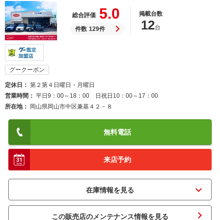
5.0
掲載台数
総合評価
12
台
件数
129件
グークーポン
定休日
第２第４日曜日・月曜日
営業時間
平日9：00～18：00 日祝日10：00～17：00
所在地
岡山県岡山市中区兼基４２－８
無料電話
来店予約
この販売店のメンテナンス情報を見る