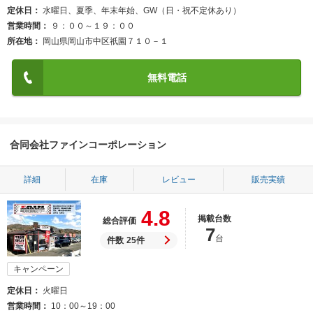
定休日
水曜日、夏季、年末年始、GW（日・祝不定休あり）
営業時間
９：００～１９：００
所在地
岡山県岡山市中区祇園７１０－１
無料電話
合同会社ファインコーポレーション
詳細
在庫
レビュー
販売実績
4.8
掲載台数
総合評価
7
台
件数
25件
キャンペーン
定休日
火曜日
営業時間
10：00～19：00