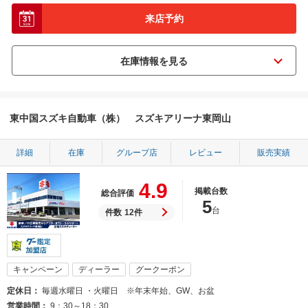
来店予約
東中国スズキ自動車（株） スズキアリーナ東岡山
詳細
在庫
グループ店
レビュー
販売実績
4.9
掲載台数
総合評価
5
台
件数
12件
キャンペーン
ディーラー
グークーポン
定休日
毎週水曜日 ・火曜日 ※年末年始、GW、お盆
営業時間
9：30～18：30