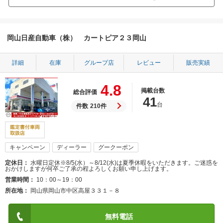
岡山日産自動車（株） カートピア２３岡山
詳細
在庫
グループ店
レビュー
販売実績
4.8
掲載台数
総合評価
41
台
件数
210件
キャンペーン
ディーラー
グークーポン
定休日
水曜日定休※8/5(水）～8/12(水)は夏季休暇をいただきます。ご迷惑を
おかけしますが何卒ご了承の程よろしくお願い申し上げます。
営業時間
10：00～19：00
所在地
岡山県岡山市中区高屋３３１－８
無料電話