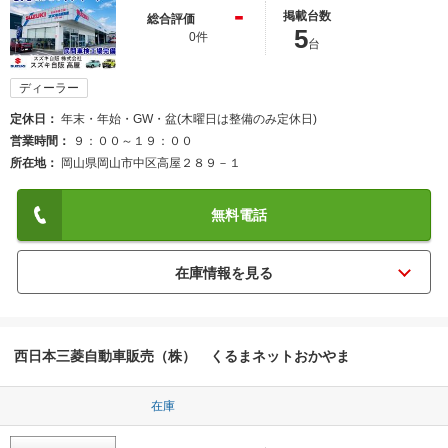
-
掲載台数
総合評価
5
0件
台
ディーラー
定休日
年末・年始・GW・盆(木曜日は整備のみ定休日)
営業時間
９：００～１９：００
所在地
岡山県岡山市中区高屋２８９－１
無料電話
西日本三菱自動車販売（株） くるまネットおかやま
在庫