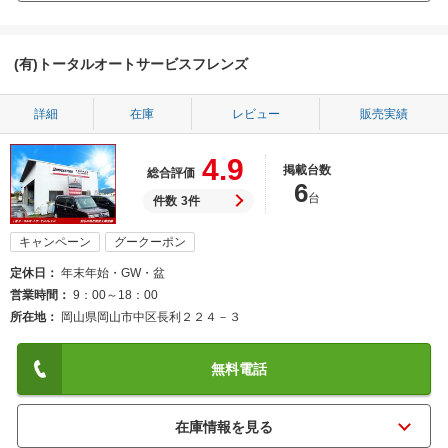
(有)トータルオートサービスフレンズ
詳細
在庫
レビュー
販売実績
4.9
掲載台数
総合評価
6
台
件数
3件
キャンペーン
グークーポン
定休日
年末年始・GW・盆
営業時間
9：00～18：00
所在地
岡山県岡山市中区長利２２４－３
無料電話