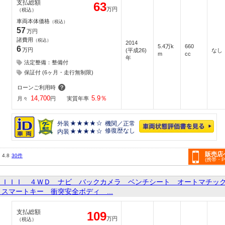
支払総額
63
万円
（税込）
車両本体価格
（税込）
57
万円
諸費用
（税込）
2014
5.4万k
660
6
万円
(平成26)
なし
m
cc
年
法定整備：整備付
保証付 (6ヶ月・走行無制限)
ローンご利用時
14,700
5.9
％
月々
円
実質年率
外装
機関／正常
修復歴なし
内装
販売店
4.8
30件
(携帯・
ＡＩＩＩ ４ＷＤ ナビ バックカメラ ベンチシート オートマチッ
スマートキー 衝突安全ボディ ...
支払総額
109
万円
（税込）