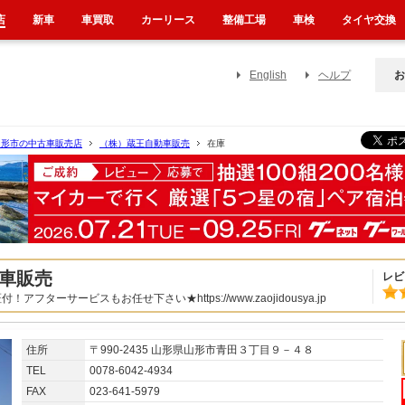
店
新車
車買取
カーリース
整備工場
車検
タイヤ交換
English
ヘルプ
お
山形市の中古車販売店
（株）蔵王自動車販売
在庫
車販売
レビ
フターサービスもお任せ下さい★https://www.zaojidousya.jp
住所
〒990-2435 山形県山形市青田３丁目９－４８
TEL
0078-6042-4934
FAX
023-641-5979