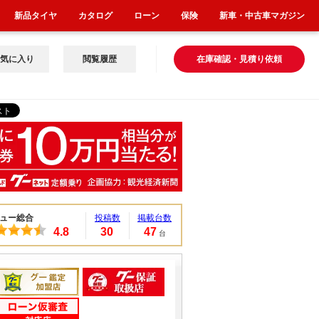
新品タイヤ
カタログ
ローン
保険
新車・中古車マガジン
気に入り
閲覧履歴
在庫確認・見積り依頼
ュー総合
投稿数
掲載台数
4.8
30
47
台