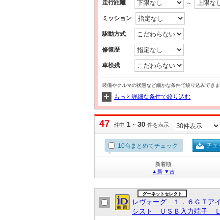
走行距離
～
ミッション
駆動方式
修復歴
車検残
装備やクルマの状態など細かな条件で絞り込みできま
もっと詳細な条件で絞り込む
47
1
30
件中
~
件を表示
チェ
10台まとめてチェック
新着順
▲新
▼古
グーネットセレクト
レヴォーグ １．６ＧＴア
シスト ＵＳＢ入力端子 Ｌ