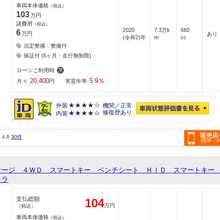
車両本体価格
（税込）
103
万円
諸費用
（税込）
2020
7.3万k
660
6
万円
あり
(令和2)年
m
cc
法定整備：整備付
保証付 (6ヶ月・走行無制限)
ローンご利用時
20,400
5.9
％
月々
円
実質年率
外装
機関／正常
修復歴あり
内装
販売店
4.8
30件
(携帯・
ケージ ４ＷＤ スマートキー ベンチシート ＨＩＤ スマートキー
メラ
支払総額
104
万円
（税込）
車両本体価格
（税込）