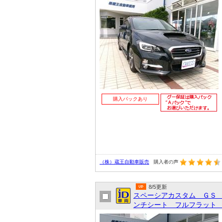
購入パックあり
（株）蔵王自動車販売
購入者の声
8/5更新
スペーシアカスタム ＧＳ
ンチシート フルフラット