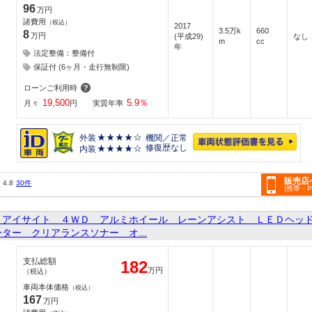
96
万円
諸費用
（税込）
2017
3.5万k
660
8
万円
(平成29)
なし
m
cc
年
法定整備：整備付
保証付 (6ヶ月・走行無制限)
ローンご利用時
19,500
5.9
％
月々
円
実質年率
外装
機関／正常
修復歴なし
内装
販売店
4.8
30件
(携帯・
Ｓアイサイト ４ＷＤ アルミホイール レーンアシスト ＬＥＤヘッ
ター クリアランスソナー オ...
支払総額
182
万円
（税込）
車両本体価格
（税込）
167
万円