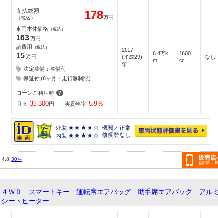
支払総額
178
万円
（税込）
車両本体価格
（税込）
163
万円
諸費用
（税込）
2017
6.4万k
1600
15
万円
(平成29)
なし
m
cc
年
法定整備：整備付
保証付 (6ヶ月・走行無制限)
ローンご利用時
33,300
5.9
％
月々
円
実質年率
外装
機関／正常
修復歴なし
内装
販売店
4.8
30件
(携帯・
 ４ＷＤ スマートキー 運転席エアバッグ 助手席エアバッグ アル
 シートヒーター