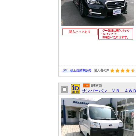
購入パックあり
（株）蔵王自動車販売
購入者の声
8/5更新
サンバーバン ＶＢ ４Ｗ