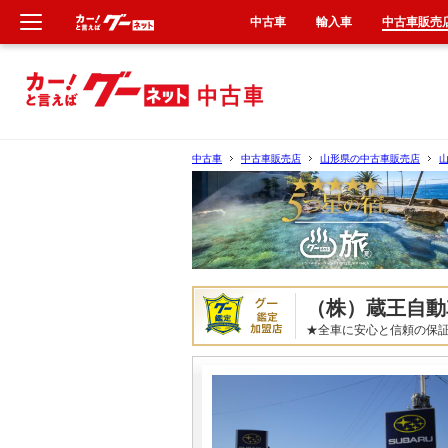
中古車
輸入車
中古車販売
新車
中古車
中古車
中古車販売店
山形県の中古車販売店
輸入車
クルマ買取
カーリース
（株）蔵王自動
★全車に安心と信頼の保証付！ア
タイヤ交換
整備工場
車検