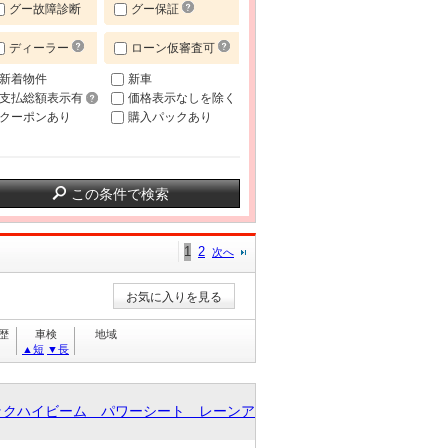
グー故障診断
グー保証
ディーラー
ローン仮審査可
新着物件
新車
支払総額表示有
価格表示なしを除く
クーポンあり
購入パックあり
この条件で検索
1
2
次へ
お気に入りを見る
歴
車検
地域
▲短
▼長
ックハイビーム パワーシート レーンア