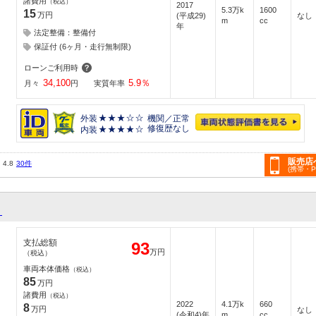
諸費用
（税込）
2017
5.3万k
1600
15
万円
(平成29)
なし
m
cc
年
法定整備：整備付
保証付 (6ヶ月・走行無制限)
ローンご利用時
34,100
5.9
％
月々
円
実質年率
外装
機関／正常
修復歴なし
内装
販売店
4.8
30件
(携帯・
Ｄ
支払総額
93
万円
（税込）
車両本体価格
（税込）
85
万円
諸費用
（税込）
2022
4.1万k
660
8
万円
なし
(令和4)年
m
cc