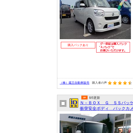
購入パックあり
（株）蔵王自動車販売
購入者の声
8/5更新
Ｎ－ＢＯＸ Ｇ ＳＳパッ
衝突安全ボディ バックカ