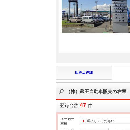
マガジン
車カタログ
自動車ローン
保険
レビュー
販売店詳細
価格相場
（株）蔵王自動車販売の在庫
教習所
47
登録台数
件
用語集
メーカー
選択してください
車種