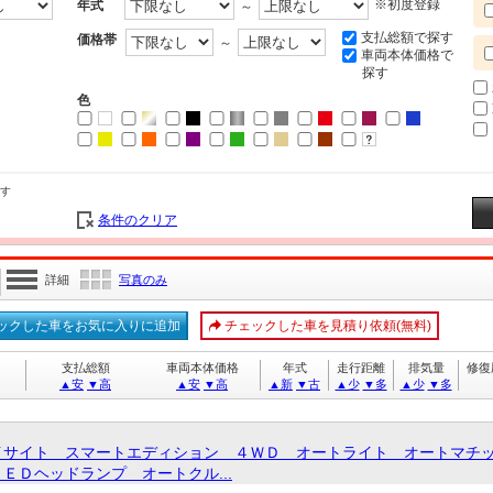
※初度登録
年式
～
支払総額で探す
価格帯
～
車両本体価格で
探す
色
す
条件のクリア
詳細
写真のみ
ックした車をお気に入りに追加
チェックした車を見積り依頼(無料)
支払総額
車両本体価格
年式
走行距離
排気量
修復
▲安
▼高
▲安
▼高
▲新
▼古
▲少
▼多
▲少
▼多
イサイト スマートエディション ４ＷＤ オートライト オートマチ
ＥＤヘッドランプ オートクル...