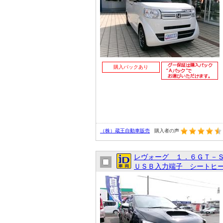
購入パックあり
（株）蔵王自動車販売
購入者の声
レヴォーグ １．６ＧＴ－
ＵＳＢ入力端子 シートヒー