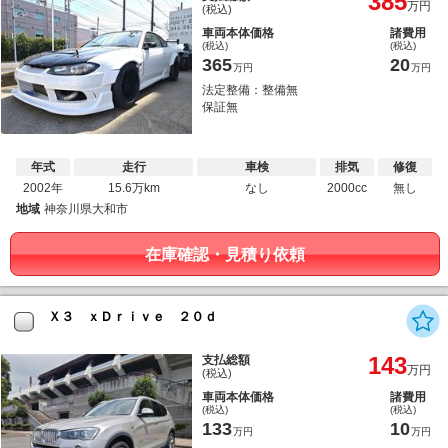
385
万円
(税込)
車両本体価格
諸費用
(税込)
(税込)
365
20
万円
万円
法定整備：整備無
保証無
年式
走行
車検
排気
修復
2002年
15.6万km
なし
2000cc
無し
地域
神奈川県大和市
在庫確認・見積り依頼
Ｘ３ ｘＤｒｉｖｅ ２０ｄ
143
支払総額
万円
(税込)
車両本体価格
諸費用
(税込)
(税込)
133
10
万円
万円