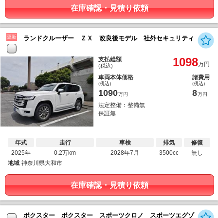
在庫確認・見積り依頼
更新
ランドクルーザー ＺＸ 改良後モデル 社外セキュリティ
1098
支払総額
万円
(税込)
車両本体価格
諸費用
(税込)
(税込)
1090
8
万円
万円
法定整備：整備無
保証無
年式
走行
車検
排気
修復
2025年
0.2万km
2028年7月
3500cc
無し
地域
神奈川県大和市
在庫確認・見積り依頼
ボクスター ボクスター スポーツクロノ スポーツエグゾ