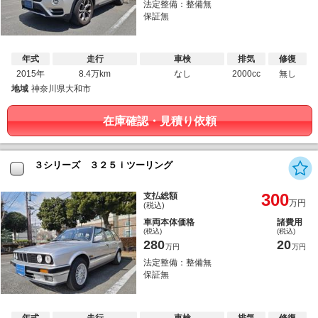
法定整備：整備無
保証無
年式
走行
車検
排気
修復
2015年
8.4万km
なし
2000cc
無し
地域
神奈川県大和市
在庫確認・見積り依頼
３シリーズ ３２５ｉツーリング
300
支払総額
万円
(税込)
車両本体価格
諸費用
(税込)
(税込)
280
20
万円
万円
法定整備：整備無
保証無
年式
走行
車検
排気
修復