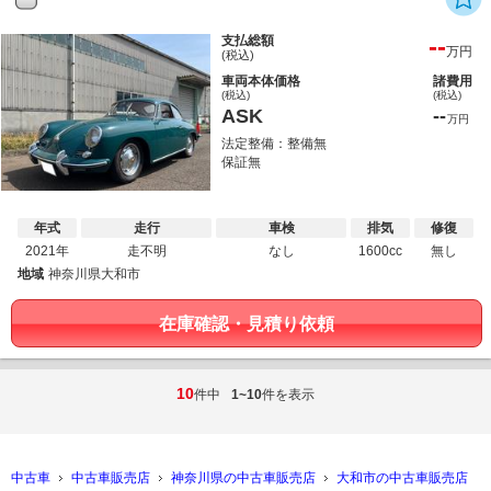
--
支払総額
万円
(税込)
車両本体価格
諸費用
(税込)
(税込)
ASK
--
万円
法定整備：整備無
保証無
年式
走行
車検
排気
修復
2021年
走不明
なし
1600cc
無し
地域
神奈川県大和市
在庫確認・見積り依頼
10
件中
1~10
件を表示
中古車
中古車販売店
神奈川県の中古車販売店
大和市の中古車販売店