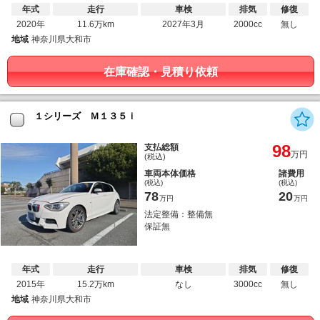
年式
走行
車検
排気
修復
2020年
11.6万km
2027年3月
2000cc
無し
地域
神奈川県大和市
在庫確認・見積り依頼
１シリーズ Ｍ１３５ｉ
98
支払総額
万円
(税込)
車両本体価格
諸費用
(税込)
(税込)
78
20
万円
万円
法定整備：整備無
保証無
年式
走行
車検
排気
修復
2015年
15.2万km
なし
3000cc
無し
地域
神奈川県大和市