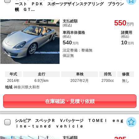
ースト ＰＤＫ スポーツデザインステアリング ブラウン
幌 ＧＴ...
550
支払総額
万円
(税込)
車両本体価格
諸費用
(税込)
(税込)
540
10
万円
万円
法定整備：整備無
保証無
年式
走行
車検
排気
修復
2014年
6.9万km
2027年2月
2700cc
無し
地域
神奈川県大和市
在庫確認・見積り依頼
シルビア スペックＲ Ｖパッケージ ＴＯＭＥＩ ｅｎｇ
ｉｎｅ－ｔｕｎｅｄ ｖｅｈｉｃｌｅ
支払総額