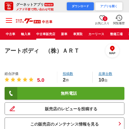
グーネットアプリ
RENEW
ダウンロード
アプリを開く
メアド不要で問い合わせ可能
0
お気に入り
閲覧履歴
中古車
輸入車
中古車販売店
新車
車買取
カーリース
整備工場
アートボディ （株）ＡＲＴ
MAP
総合評価
投稿数
在庫台数
2
10
5.0
件
台
無料電話
販売店のレビューを投稿する
この販売店のメンテナンス情報を見る