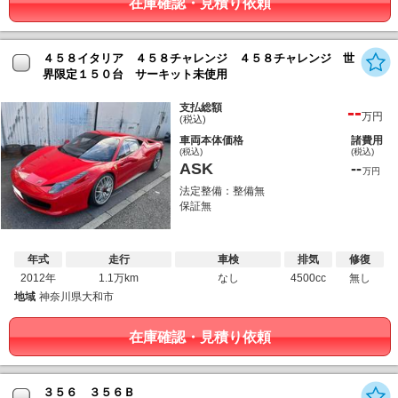
在庫確認・見積り依頼
４５８イタリア ４５８チャレンジ ４５８チャレンジ 世
界限定１５０台 サーキット未使用
--
支払総額
万円
(税込)
車両本体価格
諸費用
(税込)
(税込)
ASK
--
万円
法定整備：整備無
保証無
年式
走行
車検
排気
修復
2012年
1.1万km
なし
4500cc
無し
地域
神奈川県大和市
在庫確認・見積り依頼
３５６ ３５６Ｂ