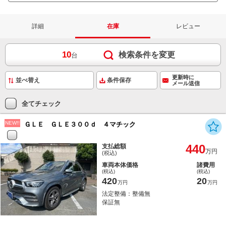
詳細
在庫
レビュー
10
検索条件を変更
台
更新時に
条件保存
メール送信
全てチェック
NEW!!
ＧＬＥ ＧＬＥ３００ｄ ４マチック
440
支払総額
万円
(税込)
車両本体価格
諸費用
(税込)
(税込)
420
20
万円
万円
法定整備：整備無
保証無