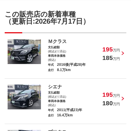
この販売店の新着車種
（更新日:2026年7月17日）
Ｍクラス
支払総額
195
万円
(税込)(リ済込)
車両本体価格
185
万円
(税込)
2016後(平成28)年
年式
8.1万km
走行
シエナ
支払総額
195
万円
(税込)(リ済込)
車両本体価格
180
万円
(税込)
2011(平成23)年
年式
16.4万km
走行