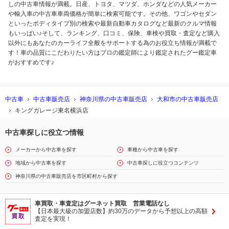
しの中古車情報が満載。日産、トヨタ、マツダ、ホンダなどの人気メーカー
や輸入車の中古車車両価格が簡単に検索可能です。その他、ワゴンやセダン
といったボディタイプ別の検索や最新自動車カタログなど最新のクルマ情報
もいっぱい♪そして、ランキング、口コミ、保険、車検や買取・査定など購入
以外にもあなたのカーライフ全般をサポートする為のお役立ち情報が満載で
す！車の品質にこだわりたい方はプロの鑑定師により鑑定されたグー鑑定車
がおすすめです♪
中古車
中古車販売店
神奈川県の中古車販売店
大和市の中古車販売店
キングガレージ東名横浜店
中古車探しに役立つ情報
メーカーから中古車を探す
車種から中古車を探す
地域から中古車を探す
中古車探しに役立つコンテンツ
神奈川県の中古車販売店を市区町村から探す
車買取・車査定はグーネット買取 営業電話なし
【日本最大級の加盟店数】約30万のデータから予想以上の高額
査定を実現！