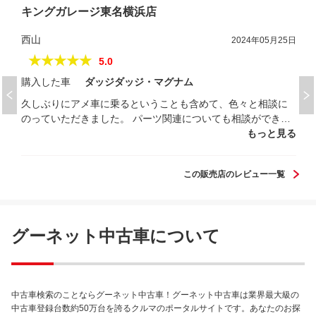
キングガレージ東名横浜店
西山
2024年05月25日
★★★★★
5.0
購入した車
ダッジダッジ・マグナム
久しぶりにアメ車に乗るということも含めて、色々と相談に
のっていただきました。 パーツ関連についても相談ができる
ということなので、今後の維持のことも安心できたことなど
もっと見る
とても対応が良かったです。 連絡につきましても、メールや
電話などで細かく対応していただけたので安心して進められ
この販売店のレビュー一覧
ました。 今回はこちらの希望もあって早めの納車をしていた
だきありがとうございました。
グーネット中古車について
中古車検索のことならグーネット中古車！グーネット中古車は業界最大級の
中古車登録台数約50万台を誇るクルマのポータルサイトです。あなたのお探