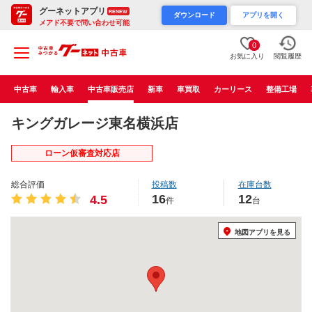
グーネットアプリ
RENEW
ダウンロード
アプリを開く
メアド不要で問い合わせ可能
0
お気に入り
閲覧履歴
中古車
輸入車
中古車販売店
新車
車買取
カーリース
整備工場
キングガレージ東名横浜店
ローン仮審査対応店
総合評価
投稿数
在庫台数
16
12
4.5
件
台
地図アプリを見る