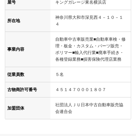
屋号
キングガレージ東名横浜店
神奈川県大和市深見西４－１０－１
所在地
４
自動車中古車販売業■自動車車検・修
理・板金・カスタム・パーツ販売・
事業内容
ポリマー■輸入代行業■廃車手続き・
各種登録業務■損害保険代理店業務
従業員数
５名
古物商許可番号
４５１４７０００１８０７
社団法人ＪＵ日本中古自動車販売協
加盟団体
会連合会