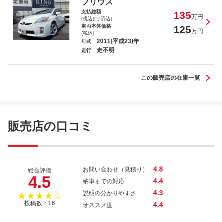
プリウス
支払総額
135
万円
(税込)(リ済込)
車両本体価格
125
万円
(税込)
2011(平成23)年
年式
走不明
走行
この販売店の在庫一覧
販売店の口コミ
4.8
お問い合わせ（見積り）
総合評価
4.5
4.4
納車までの対応
4.3
説明の分かりやすさ
★★★★☆
投稿数：16
4.4
オススメ度