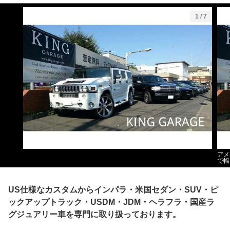
1
/
7
アメ
で幅
US仕様なカスタムからインパラ・米国セダン・SUV・ピ
ックアップトラック・USDM・JDM・ヘラフラ・国産ラ
グジュアリー車を専門に取り扱っております。