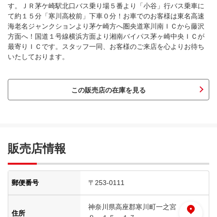
す。ＪＲ茅ケ崎駅北口バス乗り場５番より「小谷」行バス乗車に
て約１５分「寒川高校前」下車０分！お車でのお客様は東名高速
海老名ジャンクションより茅ケ崎方へ圏央道寒川南ＩＣから藤沢
方面へ！国道１号線横浜方面より湘南バイパス茅ヶ崎中央ＩＣが
最寄りＩＣです。スタッフ一同、お客様のご来店を心よりお待ち
いたしております。
この販売店の在庫を見る
販売店情報
郵便番号
〒253-0111
神奈川県高座郡寒川町一之宮
住所