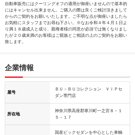
自動車販売にはクーリングオフの適用が御座いませんので基本的
にはキャンセル出来ません。ご購入の際は良くご検討頂きまして
からのご契約をお願いいたします。ご不明な点が御座いましたら
お気軽にスタッフまでお尋ね下さい。※なお令和４年４月１日よ
り満１８歳成人と成り、親権者様の同意が必須では無くなりまし
たが２０歳未満のお客様はご親族とご相談の上のご契約をお願い
致します。
企業情報
ＢＵ－ＢＵコレクション ＶＩＰセ
屋号
ダン専門店
神奈川県高座郡寒川町一之宮８－１
所在地
５－１７
国産ビックセダンを中心とした車輌