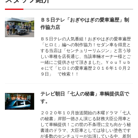
ＢＳ日テレ「おぎやはぎの愛車遍歴」制
作協力店
ＢＳ日テレの人気番組！おぎやはぎの愛車遍歴
「ヒロミ」編への制作協力！セダン車を得意と
する当店は「センチュリーリムジン」と言う珍
しい車種を店長通じ、当該車輛オーナー様とご
一緒にご提供させて頂きました。ＹｏｕＴｕｂ
ｅにて「ヒロミの愛車遍歴２０１６年１０月２
９日」 で検索！！
テレビ朝日「七人の秘書」車輌提供店で
す。
２０２０年１０月放送開始の木曜ドラマ「七人
の秘書」岸部一徳さん演じる財務大臣公用車と
して車輌提供！この世の不条理に立ち向かう秘
書達のドラマ、大臣車としては珍しい塗色です
が多数のセンチュリーが出演している中、差別