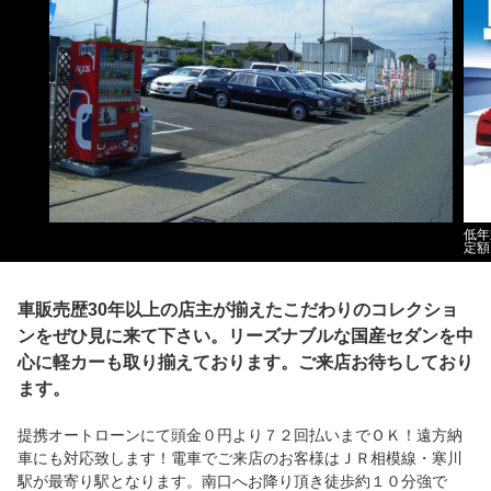
低年
定額
車販売歴30年以上の店主が揃えたこだわりのコレクショ
ンをぜひ見に来て下さい。リーズナブルな国産セダンを中
心に軽カーも取り揃えております。ご来店お待ちしており
ます。
提携オートローンにて頭金０円より７２回払いまでＯＫ！遠方納
車にも対応致します！電車でご来店のお客様はＪＲ相模線・寒川
駅が最寄り駅となります。南口へお降り頂き徒歩約１０分強で