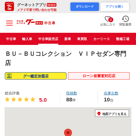
グーネットアプリ
RENEW
ダウンロード
アプリを開く
メアド不要で問い合わせ可能
0
お気に入り
閲覧履歴
中古車
輸入車
中古車販売店
新車
車買取
カーリース
整備工場
ＢＵ－ＢＵコレクション ＶＩＰセダン専門
店
ローン仮審査対応店
グー鑑定加盟店
総合評価
投稿数
在庫台数
88
10
5.0
件
台
地図アプリを見る