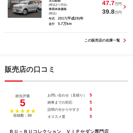
支払総額
47.7
万円
(税込)(リ済込)
車両本体価格
39.8
万円
(税込)
2017(平成29)年
年式
5.7万km
走行
フーガ ２５０ＧＴ Ａパッケージ
この販売店の在庫一覧
販売店の口コミ
5
お問い合わせ（見積り）
総合評価
5
5
納車までの対応
5
説明の分かりやすさ
★★★★★
投稿数：88
5
オススメ度
ＢＵ－ＢＵコレクション ＶＩＰセダン専門店