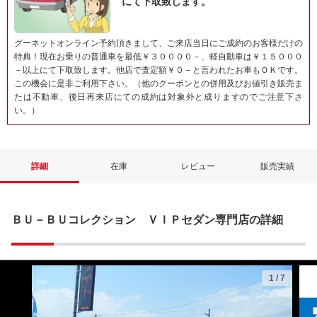
にて下取致します。
グーネットオンライン予約頂きまして、ご来店当日にご成約のお客様だけの
特典！現在お乗りの普通車を最低￥３００００－、軽自動車は￥１５０００
－以上にて下取致します。他店で査定額￥０－と言われたお車もＯＫです。
この機会に是非ご利用下さい。（他のクーポンとの併用及びお値引き販売ま
たは不動車、後日再来店にての成約は対象外と成りますのでご注意下さ
い。）
詳細
在庫
レビュー
販売実績
ＢＵ－ＢＵコレクション ＶＩＰセダン専門店の詳細
1
/
7