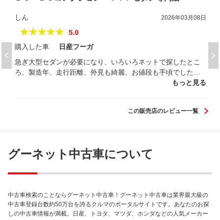
しん
2026年03月08日
★★★★★
5.0
購入した車
日産フーガ
急ぎ大型セダンが必要になり、いろいろネットで探したとこ
ろ、製造年、走行距離、外見も綺麗、お値段も手頃でした。
急ぎ見に行ったところ、内装も綺麗で、すべてバッチリの一
もっと見る
台。購入決定後、こちらにあわせてくださって、迅速に対応
いただきました。素晴らしい車を購入でき、大変嬉しいで
この販売店のレビュー一覧
す。 こちらの事情にも関わらず密に連絡をいただき、本当に
助かりました。中古車を探すなら、ぜひこちらのお店をお勧
めです。誠にありがとうございました！
グーネット中古車について
中古車検索のことならグーネット中古車！グーネット中古車は業界最大級の
中古車登録台数約50万台を誇るクルマのポータルサイトです。あなたのお探
しの中古車情報が満載。日産、トヨタ、マツダ、ホンダなどの人気メーカー