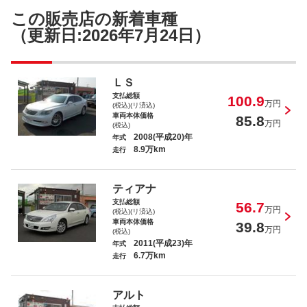
クラウン ロイヤルサルーン
この販売店の新着車種
（更新日:2026年7月24日）
ＬＳ
支払総額
100.9
クラウン ロイヤルサルーン プレミア
万円
(税込)(リ済込)
ム
車両本体価格
85.8
万円
(税込)
2008(平成20)年
年式
8.9万km
走行
ティアナ
ティアナ ２５０ＸＶ
支払総額
56.7
万円
(税込)(リ済込)
車両本体価格
39.8
万円
(税込)
2011(平成23)年
年式
6.7万km
走行
プレジデント ソブリン
アルト