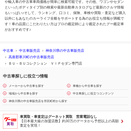
や輸入車の中古車車両価格が簡単に検索可能です。その他、ワゴンやセダン
といったボディタイプ別の検索や最新自動車カタログなど最新のクルマ情報
もいっぱい♪そして、ランキング、口コミ、保険、車検や買取・査定など購入
以外にもあなたのカーライフ全般をサポートする為のお役立ち情報が満載で
す！車の品質にこだわりたい方はプロの鑑定師により鑑定されたグー鑑定車
がおすすめです♪
中古車
中古車販売店
神奈川県の中古車販売店
高座郡寒川町の中古車販売店
ＢＵ－ＢＵコレクション ＶＩＰセダン専門店
中古車探しに役立つ情報
メーカーから中古車を探す
車種から中古車を探す
地域から中古車を探す
中古車探しに役立つコンテンツ
神奈川県の中古車販売店を市区町村から探す
車買取・車査定はグーネット買取 営業電話なし
【日本最大級の加盟店数】約30万のデータから予想以上の高額
査定を実現！